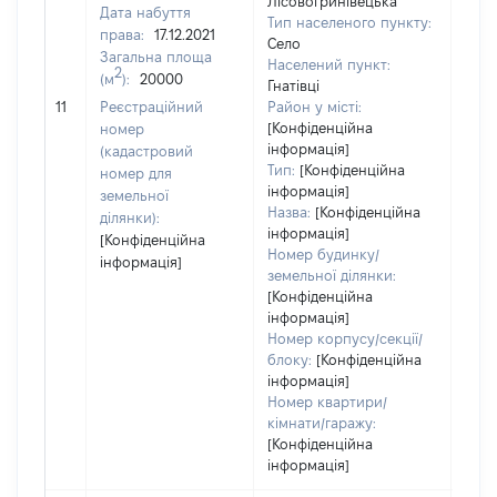
Лісовогринівецька
Дата набуття
Тип населеного пункту:
1952
права:
17.12.2021
Село
Тип
Загальна площа
Населений пункт:
варт
2
(м
):
20000
Гнатівці
обʼє
11
Реєстраційний
Район у місті:
варт
[Конфіденційна
номер
дату
інформація]
(кадастровий
набу
Тип:
[Конфіденційна
номер для
пра
інформація]
земельної
Назва:
[Конфіденційна
ділянки):
інформація]
[Конфіденційна
Номер будинку/
інформація]
земельної ділянки:
[Конфіденційна
інформація]
Номер корпусу/секції/
блоку:
[Конфіденційна
інформація]
Номер квартири/
кімнати/гаражу:
[Конфіденційна
інформація]