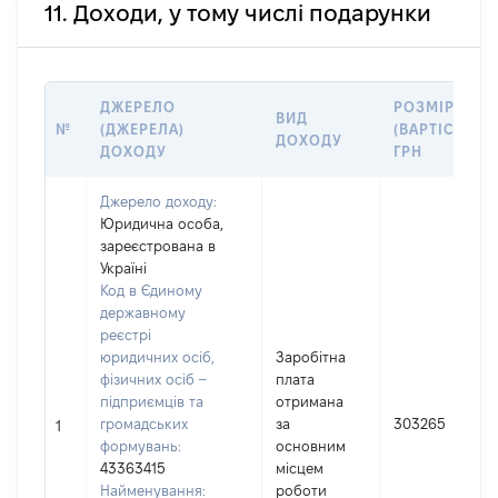
11. Доходи, у тому числі подарунки
ДЖЕРЕЛО
РОЗМІР
ВИД
№
(ДЖЕРЕЛА)
(ВАРТІСТЬ),
ДОХОДУ
ДОХОДУ
ГРН
Джерело доходу:
Юридична особа,
зареєстрована в
Україні
Код в Єдиному
державному
реєстрі
юридичних осіб,
Заробітна
фізичних осіб –
плата
підприємців та
отримана
громадських
за
303265
1
формувань:
основним
43363415
місцем
Найменування:
роботи