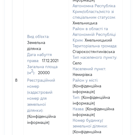
інформація]
Автономна Республіка
Крим/область/місто зі
спеціальним статусом:
Хмельницька
Район в області та
Автономній Республіці
Вид об'єкта:
Крим:
Хмельницький
Земельна
Територіальна громада:
ділянка
Старокостянтинівська
Дата набуття
Тип населеного пункту:
1815
права:
17.12.2021
Село
Тип
Загальна площа
Населений пункт:
варт
2
(м
):
20000
Немирівка
обʼє
8
Реєстраційний
Район у місті:
варт
[Конфіденційна
номер
дату
інформація]
(кадастровий
набу
Тип:
[Конфіденційна
номер для
пра
інформація]
земельної
Назва:
[Конфіденційна
ділянки):
інформація]
[Конфіденційна
Номер будинку/
інформація]
земельної ділянки:
[Конфіденційна