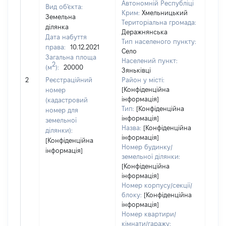
Автономній Республіці
Вид об'єкта:
Крим:
Хмельницький
Земельна
Територіальна громада:
ділянка
Деражнянська
Дата набуття
Тип населеного пункту:
334
права:
10.12.2021
Село
Тип
Загальна площа
Населений пункт:
варт
2
(м
):
20000
Зяньківці
обʼє
2
Реєстраційний
Район у місті:
варт
[Конфіденційна
номер
дату
інформація]
(кадастровий
набу
Тип:
[Конфіденційна
номер для
пра
інформація]
земельної
Назва:
[Конфіденційна
ділянки):
інформація]
[Конфіденційна
Номер будинку/
інформація]
земельної ділянки:
[Конфіденційна
інформація]
Номер корпусу/секції/
блоку:
[Конфіденційна
інформація]
Номер квартири/
кімнати/гаражу: