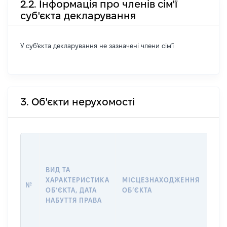
2.2. Інформація про членів сім'ї
суб'єкта декларування
У суб'єкта декларування не зазначені члени сім'ї
3. Об'єкти нерухомості
ВАР
ДАТ
НАБ
ВИД ТА
ПРА
ХАРАКТЕРИСТИКА
МІСЦЕЗНАХОДЖЕННЯ
№
ЗА
ОБʼЄКТА, ДАТА
ОБʼЄКТА
ОС
НАБУТТЯ ПРАВА
ГР
ОЦІ
ГРН