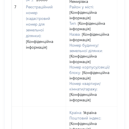
Немирівка
обʼє
7
Реєстраційний
Район у місті:
варт
[Конфіденційна
номер
дату
інформація]
(кадастровий
набу
Тип:
[Конфіденційна
номер для
пра
інформація]
земельної
Назва:
[Конфіденційна
ділянки):
інформація]
[Конфіденційна
Номер будинку/
інформація]
земельної ділянки:
[Конфіденційна
інформація]
Номер корпусу/секції/
блоку:
[Конфіденційна
інформація]
Номер квартири/
кімнати/гаражу:
[Конфіденційна
інформація]
Країна:
Україна
Поштовий індекс:
[Конфіденційна