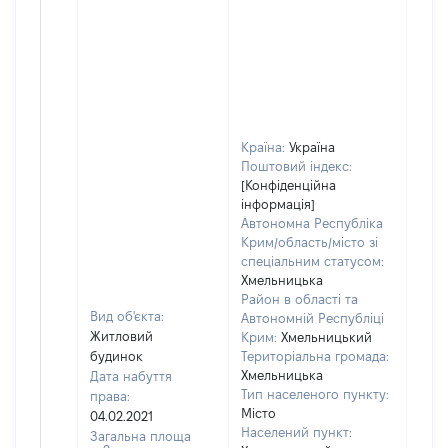
Країна:
Україна
Поштовий індекс:
[Конфіденційна
інформація]
Автономна Республіка
Крим/область/місто зі
спеціальним статусом:
Хмельницька
Район в області та
Вид об'єкта:
Автономній Республіці
Житловий
Крим:
Хмельницький
будинок
Територіальна громада:
Хмельницька
Дата набуття
Тип населеного пункту:
права:
5775
Місто
04.02.2021
Тип
Населений пункт:
Загальна площа
варт