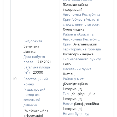
[Конфіденційна
інформація]
Автономна Республіка
Крим/область/місто зі
спеціальним статусом:
Хмельницька
Район в області та
Автономній Республіці
Вид об'єкта:
Крим:
Хмельницький
Земельна
Територіальна громада:
ділянка
Лісовогринівецька
Дата набуття
Тип населеного пункту:
1952
права:
17.12.2021
Село
Тип
Загальна площа
Населений пункт:
варт
2
(м
):
20000
Гнатівці
обʼє
10
Реєстраційний
Район у місті:
варт
[Конфіденційна
номер
дату
інформація]
(кадастровий
набу
Тип:
[Конфіденційна
номер для
пра
інформація]
земельної
Назва:
[Конфіденційна
ділянки):
інформація]
[Конфіденційна
Номер будинку/
інформація]