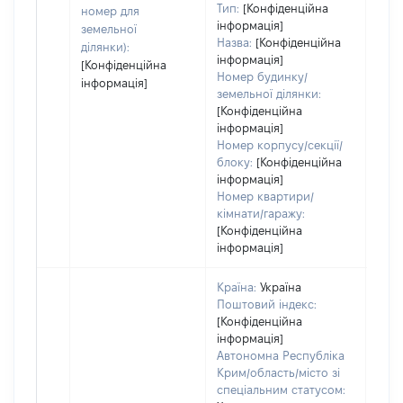
набу
Тип:
[Конфіденційна
номер для
пра
інформація]
земельної
Назва:
[Конфіденційна
ділянки):
інформація]
[Конфіденційна
Номер будинку/
інформація]
земельної ділянки:
[Конфіденційна
інформація]
Номер корпусу/секції/
блоку:
[Конфіденційна
інформація]
Номер квартири/
кімнати/гаражу:
[Конфіденційна
інформація]
Країна:
Україна
Поштовий індекс:
[Конфіденційна
інформація]
Автономна Республіка
Крим/область/місто зі
спеціальним статусом: