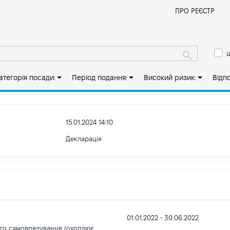
Й
ПРО РЕЄСТР
ш
атегорія посади:
Період подання:
Високий ризик:
Відп
15.01.2024 14:10
Декларація
01.01.2022 - 30.06.2022
ого самоврядування (охоплює