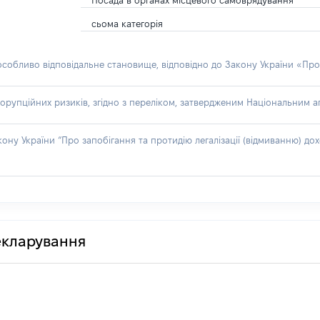
Посада в органах місцевого самоврядування
сьома категорія
 особливо відповідальне становище, відповідно до Закону України «Про
орупційних ризиків, згідно з переліком, затвердженим Національним аг
акону України “Про запобігання та протидію легалізації (відмиванню) 
декларування