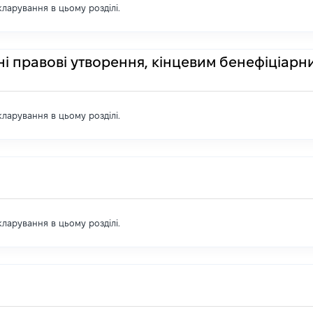
екларування в цьому розділі.
ні правові утворення, кінцевим бенефіціарн
екларування в цьому розділі.
екларування в цьому розділі.