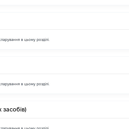
екларування в цьому розділі.
екларування в цьому розділі.
 засобів)
екларування в цьому розділі.