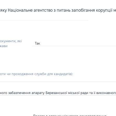
ку Національне агентство з питань запобігання корупції 
окументи, які
Так
ржави
боти чи проходження служби для кандидатів)
:
ного забазпечення апарату Березанської міської ради та її виконавчого