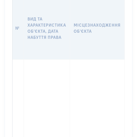
ВАР
ДАТ
НАБ
ВИД ТА
ПРА
ХАРАКТЕРИСТИКА
МІСЦЕЗНАХОДЖЕННЯ
№
ЗА
ОБʼЄКТА, ДАТА
ОБʼЄКТА
ОС
НАБУТТЯ ПРАВА
ГР
ОЦІ
ГРН