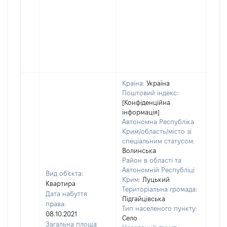
Країна:
Україна
Поштовий індекс:
[Конфіденційна
інформація]
Автономна Республіка
Крим/область/місто зі
спеціальним статусом:
Волинська
Район в області та
Автономній Республіці
Вид об'єкта:
Крим:
Луцький
Квартира
Територіальна громада:
Дата набуття
Підгайцівська
права:
Тип населеного пункту:
300
08.10.2021
Село
Тип
Загальна площа