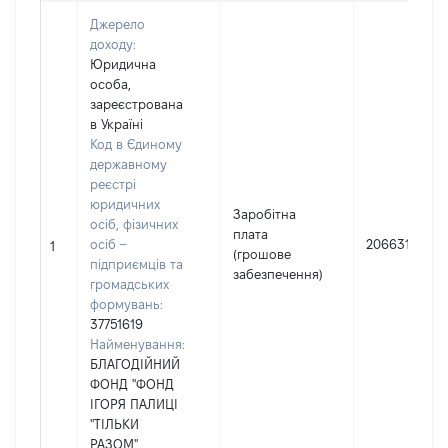
Джерело
доходу:
Юридична
особа,
зареєстрована
в Україні
Код в Єдиному
державному
реєстрі
юридичних
Заробітна
осіб, фізичних
плата
осіб –
206631
1
(грошове
підприємців та
забезпечення)
громадських
формувань:
37751619
Найменування:
БЛАГОДІЙНИЙ
ФОНД "ФОНД
ІГОРЯ ПАЛИЦІ
"ТІЛЬКИ
РАЗОМ"