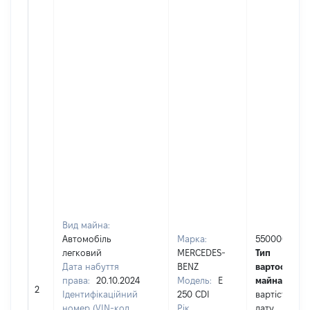
Вид майна:
Автомобіль
Марка:
550000
легковий
MERCEDES-
Тип
Дата набуття
BENZ
вартості
права:
20.10.2024
Модель:
E
майна:
це
2
Ідентифікаційний
250 CDI
вартість на
номер (VIN-код,
Рік
дату