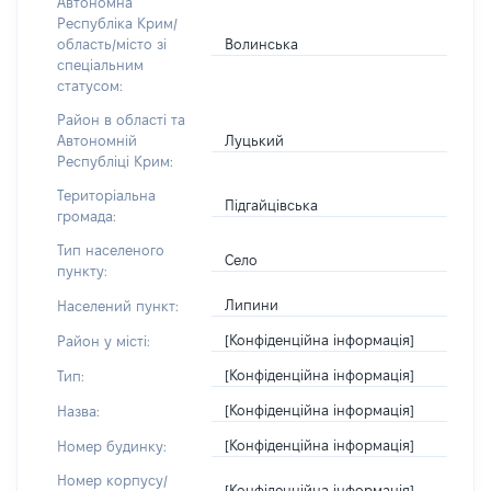
Автономна
Республіка Крим/
Волинська
область/місто зі
спеціальним
статусом:
Район в області та
Луцький
Автономній
Республіці Крим:
Територіальна
Підгайцівська
громада:
Тип населеного
Село
пункту:
Липини
Населений пункт:
[Конфіденційна інформація]
Район у місті:
[Конфіденційна інформація]
Тип:
[Конфіденційна інформація]
Назва:
[Конфіденційна інформація]
Номер будинку:
Номер корпусу/
[Конфіденційна інформація]