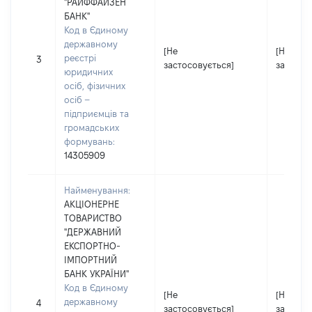
"РАЙФФАЙЗЕН
БАНК"
Код в Єдиному
державному
[Не
[Не
реєстрі
3
застосовується]
застосо
юридичних
осіб, фізичних
осіб –
підприємців та
громадських
формувань:
14305909
Найменування:
АКЦІОНЕРНЕ
ТОВАРИСТВО
"ДЕРЖАВНИЙ
ЕКСПОРТНО-
ІМПОРТНИЙ
БАНК УКРАЇНИ"
Код в Єдиному
[Не
[Не
державному
4
застосовується]
застосо