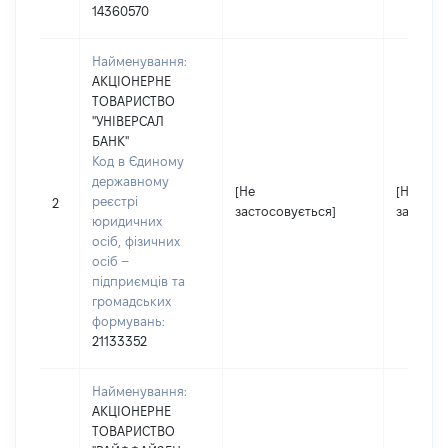
14360570
Найменування:
АКЦІОНЕРНЕ
ТОВАРИСТВО
"УНІВЕРСАЛ
БАНК"
Код в Єдиному
державному
[Не
[Не
реєстрі
2
застосовується]
застосо
юридичних
осіб, фізичних
осіб –
підприємців та
громадських
формувань:
21133352
Найменування:
АКЦІОНЕРНЕ
ТОВАРИСТВО