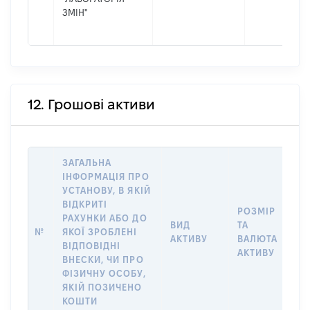
ЗМІН"
12. Грошові активи
ЗАГАЛЬНА
ІНФОРМАЦІЯ ПРО
УСТАНОВУ, В ЯКІЙ
ВІДКРИТІ
РОЗМІР
РАХУНКИ АБО ДО
І
ВИД
ТА
№
ЯКОЇ ЗРОБЛЕНІ
Я
АКТИВУ
ВАЛЮТА
ВІДПОВІДНІ
П
АКТИВУ
ВНЕСКИ, ЧИ ПРО
ФІЗИЧНУ ОСОБУ,
ЯКІЙ ПОЗИЧЕНО
КОШТИ