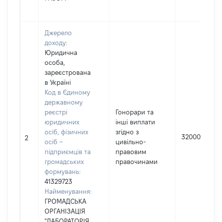
Джерело
доходу:
Юридична
особа,
зареєстрована
в Україні
Код в Єдиному
державному
реєстрі
Гонорари та
юридичних
інші виплати
осіб, фізичних
згідно з
32000
2
осіб –
цивільно-
підприємців та
правовим
громадських
правочинами
формувань:
41329723
Найменування:
ГРОМАДСЬКА
ОРГАНІЗАЦІЯ
"ЛАБОРАТОРІЯ