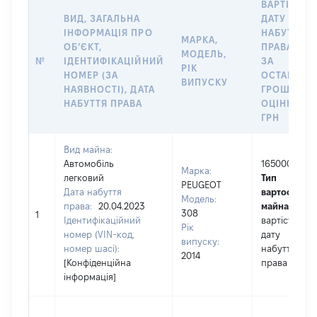
ВАРТІСТЬ 
ВИД, ЗАГАЛЬНА
ДАТУ
ІНФОРМАЦІЯ ПРО
НАБУТТЯ
МАРКА,
ОБʼЄКТ,
ПРАВА АБО
МОДЕЛЬ,
№
ІДЕНТИФІКАЦІЙНИЙ
ЗА
РІК
НОМЕР (ЗА
ОСТАННЬ
ВИПУСКУ
НАЯВНОСТІ), ДАТА
ГРОШОВО
НАБУТТЯ ПРАВА
ОЦІНКОЮ,
ГРН
Вид майна:
Автомобіль
165000
Марка:
легковий
Тип
PEUGEOT
Дата набуття
вартості
Модель:
права:
20.04.2023
майна:
це
308
1
Ідентифікаційний
вартість на
Рік
номер (VIN-код,
дату
випуску:
номер шасі):
набуття
2014
[Конфіденційна
права
інформація]