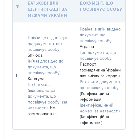
БАТЬКОВІ ДЛЯ
ДОКУМЕНТ, ЩО
№
ІДЕНТИФІКАЦІЇ ЗА
ПОСВІДЧУЄ ОСОБУ
МЕЖАМИ УКРАЇНИ
Країна, в якій видано
документ, що
Прізвище (відповідно
посвідчує особу:
до документа, що
Україна
посвідчує особу):
Тип документа, що
Shkloda
посвідчує особу:
Ім’я (відповідно до
Паспорт
документа, що
громадянина України
посвідчує особу):
1
для виїзду за кордон
Kateryna
Реквізити документа,
По батькові
що посвідчує особу:
(відповідно до
[Конфіденційна
документа, що
інформація]
посвідчує особу) (за
Ідентифікаційний
наявності):
Не
номер (за наявності):
застосовується
[Конфіденційна
інформація]