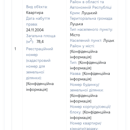
Район в області та
Вид об'єкта:
Автономній Республіці
Квартира
Крим:
Луцький
Дата набуття
Територіальна громада:
Луцька
права:
9110
Тип населеного пункту:
24.11.2004
Тип
Місто
Загальна площа
варт
2
Населений пункт:
Луцьк
(м
):
78,4
обʼє
Район у місті:
1
Реєстраційний
варт
[Конфіденційна
номер
інформація]
дату
(кадастровий
Тип:
[Конфіденційна
набу
номер для
інформація]
пра
земельної
Назва:
[Конфіденційна
ділянки):
інформація]
[Конфіденційна
Номер будинку/
інформація]
земельної ділянки:
[Конфіденційна
інформація]
Номер корпусу/секції/
блоку:
[Конфіденційна
інформація]
Номер квартири/
кімнати/гаражу: