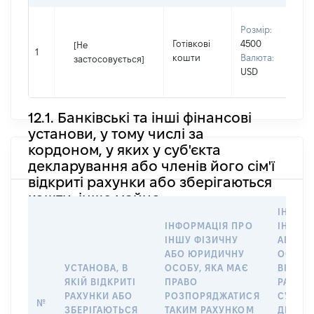
В
Розмір:
П
Готівкові
4500
[Не
І
1
кошти
Валюта:
застосовується]
П
USD
н
12.1. Банківські та інші фінансові
установи, у тому числі за
кордоном, у яких у суб'єкта
декларування або членів його сім'ї
відкриті рахунки або зберігаються
кошти, інше майно
ІНФОР
ІНФОРМАЦІЯ ПРО
ІНШУ 
ІНШУ ФІЗИЧНУ
АБО Ю
АБО ЮРИДИЧНУ
ОСОБУ,
УСТАНОВА, В
ОСОБУ, ЯКА МАЄ
ВІДКР
ЯКІЙ ВІДКРИТІ
ПРАВО
РАХУНО
РАХУНКИ АБО
РОЗПОРЯДЖАТИСЯ
СУБ’ЄК
№
ЗБЕРІГАЮТЬСЯ
ТАКИМ РАХУНКОМ
ДЕКЛА