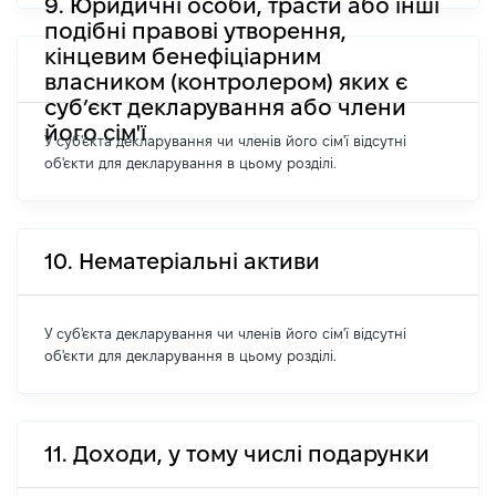
9. Юридичні особи, трасти або інші
подібні правові утворення,
кінцевим бенефіціарним
власником (контролером) яких є
суб’єкт декларування або члени
його сім'ї
У суб'єкта декларування чи членів його сім'ї відсутні
об'єкти для декларування в цьому розділі.
10. Нематеріальні активи
У суб'єкта декларування чи членів його сім'ї відсутні
об'єкти для декларування в цьому розділі.
11. Доходи, у тому числі подарунки