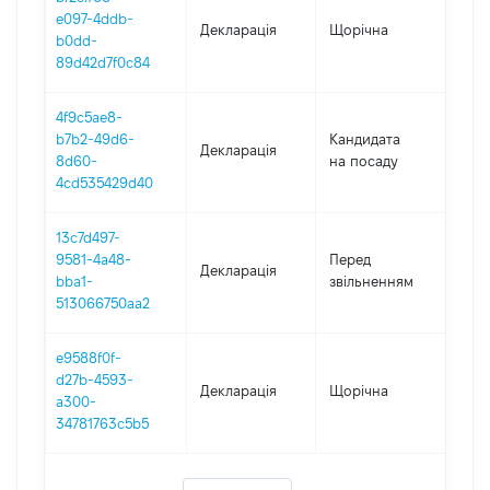
e097-4ddb-
Декларація
Щорічна
202
b0dd-
89d42d7f0c84
4f9c5ae8-
b7b2-49d6-
Кандидата
Декларація
202
8d60-
на посаду
4cd535429d40
13c7d497-
01.0
9581-4a48-
Перед
Декларація
-
bba1-
звільненням
06.0
513066750aa2
e9588f0f-
d27b-4593-
Декларація
Щорічна
202
a300-
34781763c5b5