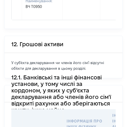
Найменування:
ВЧ Т0950
12. Грошові активи
У суб'єкта декларування чи членів його сім'ї відсутні
об'єкти для декларування в цьому розділі.
12.1. Банківські та інші фінансові
установи, у тому числі за
кордоном, у яких у суб'єкта
декларування або членів його сім'ї
відкриті рахунки або зберігаються
кошти, інше майно
ІНФОР
ІНФОРМАЦІЯ ПРО
ІНШУ 
ІНШУ ФІЗИЧНУ
АБО Ю