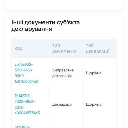
Інші документи суб'єкта
декларування
ТИП
ТИП
КОД
ПЕР
ДОКУМЕНТА
ДЕКЛАРАЦІЇ
ab75e832-
31f9-4466-
Виправлена
Щорічна
202
90b9-
декларація
1c911c0024b0
7b1427a5-
2820-48e9-
Декларація
Щорічна
202
b256-
a060418334a3
bf2cff66-