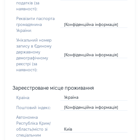
податків (за
наявності):
Реквізити паспорта
[Конфіденційна інформація]
громадянина
України:
Унікальний номер
запису в Єдиному
державному
[Конфіденційна інформація]
демографічному
реєстрі (за
наявності):
Зареєстроване місце проживання
Україна
Країна:
[Конфіденційна інформація]
Поштовий індекс:
Автономна
Республіка Крим/
Київ
область/місто зі
спеціальним