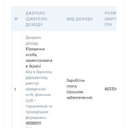
ДЖЕРЕЛО
РОЗМІР
№
(ДЖЕРЕЛА)
ВИД ДОХОДУ
(ВАРТІСТЬ),
ДОХОДУ
ГРН
Джерело
доходу:
Юридична
особа,
зареєстрована
в Україні
Код в Єдиному
державному
Заробітна
реєстрі
плата
юридичних
463304
1
(грошове
осіб, фізичних
забезпечення)
осіб –
підприємців та
громадських
формувань:
45598511