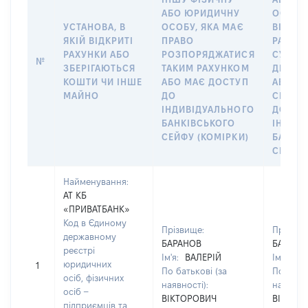
АБО ЮРИДИЧНУ
ОСОБУ,
УСТАНОВА, В
ОСОБУ, ЯКА МАЄ
ВІДКР
ЯКІЙ ВІДКРИТІ
ПРАВО
РАХУНО
РАХУНКИ АБО
РОЗПОРЯДЖАТИСЯ
СУБ’ЄК
№
ЗБЕРІГАЮТЬСЯ
ТАКИМ РАХУНКОМ
ДЕКЛА
КОШТИ ЧИ ІНШЕ
АБО МАЄ ДОСТУП
АБО ЧЛ
МАЙНО
ДО
СІМ’Ї 
ІНДИВІДУАЛЬНОГО
ДОГОВ
БАНКІВСЬКОГО
ІНДИВ
СЕЙФУ (КОМІРКИ)
БАНКІ
СЕЙФУ 
Найменування:
АТ КБ
«ПРИВАТБАНК»
Код в Єдиному
Прізвище:
Прізвищ
державному
БАРАНОВ
БАРАНО
реєстрі
Ім'я:
ВАЛЕРІЙ
Ім'я:
ВА
юридичних
1
По батькові (за
По батьк
осіб, фізичних
наявності):
наявност
осіб –
ВІКТОРОВИЧ
ВІКТОР
підприємців та