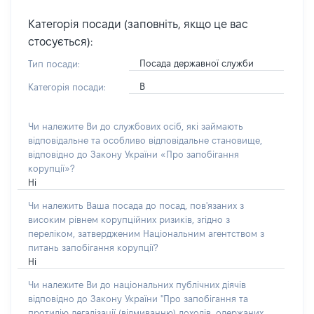
Категорія посади (заповніть, якщо це вас
стосується):
Посада державної служби
Тип посади:
В
Категорія посади:
Чи належите Ви до службових осіб, які займають
відповідальне та особливо відповідальне становище,
відповідно до Закону України «Про запобігання
корупції»?
Ні
Чи належить Ваша посада до посад, пов'язаних з
високим рівнем корупційних ризиків, згідно з
переліком, затвердженим Національним агентством з
питань запобігання корупції?
Ні
Чи належите Ви до національних публічних діячів
відповідно до Закону України "Про запобігання та
протидію легалізації (відмиванню) доходів, одержаних