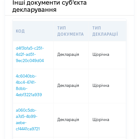
Інші документи суб'єкта
декларування
ТИП
ТИП
КОД
ПЕР
ДОКУМЕНТА
ДЕКЛАРАЦІЇ
d4f3bfa5-c251-
4d2f-ad51-
Декларація
Щорічна
2025
9ec20c049d04
4c6040bb-
4bc4-4741-
Декларація
Щорічна
2024
8dbb-
4ebf3221a939
a060c5db-
a7d5-4b99-
Декларація
Щорічна
2023
aebe-
cf4441ca9721