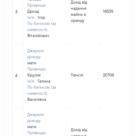
Дохід від
Прізвище:
надання
І
Дрозд
14535
3
майна в
Ім'я:
Ігор
оренду
(
По батькові (за
наявності):
Віталійович
Джерело
доходу:
мати
Прізвище:
І
Крулик
Пенсія
20706
4
Ім'я:
Галина
(
По батькові (за
наявності):
Василівна
Джерело
доходу:
мати
Дохід від
Прізвище:
надання
І