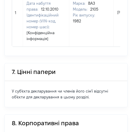
Дата набуття
Марка:
ВАЗ
права:
12.10.2010
Модель:
2105
[Не від
1
Ідентифікаційний
Рік випуску:
номер (VIN-код,
1982
номер шасі):
[Конфіденційна
інформація]
7. Цінні папери
У суб'єкта декларування чи членів його сім'ї відсутні
об'єкти для декларування в цьому розділі.
8. Корпоративні права