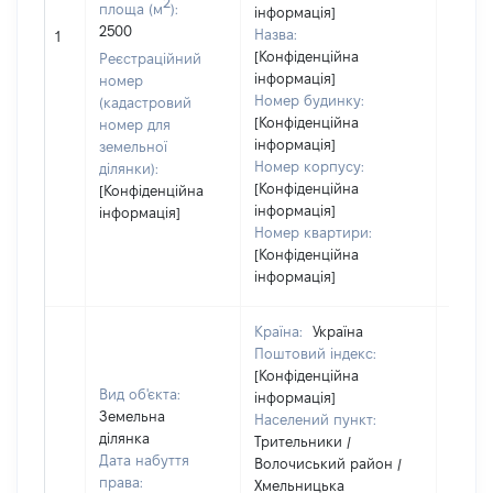
2
площа (м
):
інформація]
2500
Назва:
[Не ві
1
[Конфіденційна
Реєстраційний
інформація]
номер
Номер будинку:
(кадастровий
[Конфіденційна
номер для
інформація]
земельної
Номер корпусу:
ділянки):
[Конфіденційна
[Конфіденційна
інформація]
інформація]
Номер квартири:
[Конфіденційна
інформація]
Країна:
Україна
Поштовий індекс:
[Конфіденційна
Вид об'єкта:
інформація]
Земельна
Населений пункт:
ділянка
Трительники /
Дата набуття
Волочиський район /
права:
Хмельницька