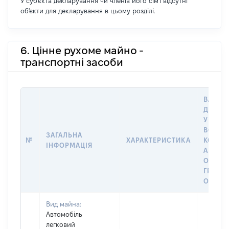
У суб'єкта декларування чи членів його сім'ї відсутні
об'єкти для декларування в цьому розділі.
6. Цінне рухоме майно -
транспортні засоби
ВАРТІС
ДАТУ 
У ВЛАС
ВОЛОД
ЗАГАЛЬНА
№
ХАРАКТЕРИСТИКА
КОРИС
ІНФОРМАЦІЯ
АБО З
ОСТА
ГРОШ
ОЦІНК
Вид майна:
Автомобіль
легковий