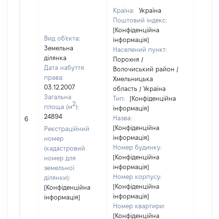
Країна:
Україна
Поштовий індекс:
[Конфіденційна
Вид об'єкта:
інформація]
Земельна
Населений пункт:
ділянка
Порохня /
Дата набуття
Волочиський район /
права:
Хмельницька
03.12.2007
область / Україна
Загальна
Тип:
[Конфіденційна
2
площа (м
):
інформація]
24894
Назва:
[Не ві
6
[Конфіденційна
Реєстраційний
інформація]
номер
Номер будинку:
(кадастровий
[Конфіденційна
номер для
інформація]
земельної
Номер корпусу:
ділянки):
[Конфіденційна
[Конфіденційна
інформація]
інформація]
Номер квартири:
[Конфіденційна