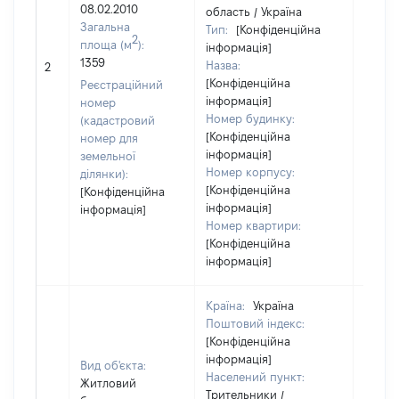
08.02.2010
область / Україна
Загальна
Тип:
[Конфіденційна
2
площа (м
):
інформація]
1359
Назва:
[Не ві
2
[Конфіденційна
Реєстраційний
інформація]
номер
Номер будинку:
(кадастровий
[Конфіденційна
номер для
інформація]
земельної
Номер корпусу:
ділянки):
[Конфіденційна
[Конфіденційна
інформація]
інформація]
Номер квартири:
[Конфіденційна
інформація]
Країна:
Україна
Поштовий індекс:
[Конфіденційна
інформація]
Вид об'єкта:
Населений пункт:
Житловий
Трительники /