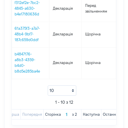
f312ef2e-7bc2-
01.0
Перед
4845-a630-
Декларація
-
звільненням
b4e17180636d
10.1
61a375f3-a7a7-
48b4-9bf7-
Декларація
Щорічна
2019
187c659d0ddf
b4847176-
a8b3-4359-
Декларація
Щорічна
2018
b4d0-
b8d5e285ba4e
1 - 10 з 12
Перша
Попередня
Сторінка
з
2
Наступна
Остання