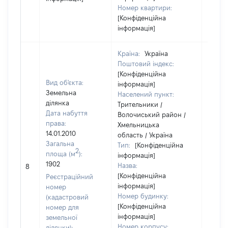
Номер квартири:
[Конфіденційна
інформація]
Країна:
Україна
Поштовий індекс:
[Конфіденційна
Вид об'єкта:
інформація]
Земельна
Населений пункт:
ділянка
Трительники /
Дата набуття
Волочиський район /
права:
Хмельницька
14.01.2010
область / Україна
Загальна
Тип:
[Конфіденційна
2
площа (м
):
інформація]
1902
Назва:
[Не ві
8
[Конфіденційна
Реєстраційний
інформація]
номер
Номер будинку:
(кадастровий
[Конфіденційна
номер для
інформація]
земельної
Номер корпусу:
ділянки):