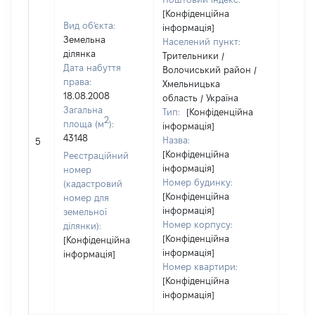
[Конфіденційна
Вид об'єкта:
інформація]
Земельна
Населений пункт:
ділянка
Трительники /
Дата набуття
Волочиський район /
права:
Хмельницька
18.08.2008
область / Україна
Загальна
Тип:
[Конфіденційна
2
площа (м
):
інформація]
43148
Назва:
[Не ві
5
[Конфіденційна
Реєстраційний
інформація]
номер
Номер будинку:
(кадастровий
[Конфіденційна
номер для
інформація]
земельної
Номер корпусу:
ділянки):
[Конфіденційна
[Конфіденційна
інформація]
інформація]
Номер квартири:
[Конфіденційна
інформація]