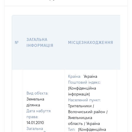
ВАРТ
ДАТУ
НАБУ
ЗАГАЛЬНА
ПРАВ
№
МІСЦЕЗНАХОДЖЕННЯ
ІНФОРМАЦІЯ
ЗА
ОСТ
ГРО
ОЦІ
Країна:
Україна
Поштовий індекс:
[Конфіденційна
Вид об'єкта:
інформація]
Земельна
Населений пункт:
ділянка
Трительники /
Дата набуття
Волочиський район /
права:
Хмельницька
14.01.2010
область / Україна
Загальна
Тип:
[Конфіденційна