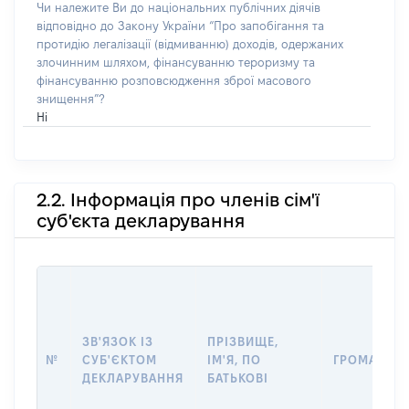
Чи належите Ви до національних публічних діячів
відповідно до Закону України “Про запобігання та
протидію легалізації (відмиванню) доходів, одержаних
злочинним шляхом, фінансуванню тероризму та
фінансуванню розповсюдження зброї масового
знищення”?
Ні
2.2. Інформація про членів сім'ї
суб'єкта декларування
ЗВ'ЯЗОК ІЗ
ПРІЗВИЩЕ,
№
СУБ'ЄКТОМ
ІМ'Я, ПО
ГРОМАДЯН
ДЕКЛАРУВАННЯ
БАТЬКОВІ