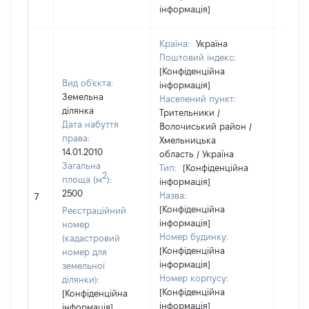
інформація]
Країна:
Україна
Поштовий індекс:
[Конфіденційна
Вид об'єкта:
інформація]
Земельна
Населений пункт:
ділянка
Трительники /
Дата набуття
Волочиський район /
права:
Хмельницька
14.01.2010
область / Україна
Загальна
Тип:
[Конфіденційна
2
площа (м
):
інформація]
2500
Назва:
[Не ві
7
[Конфіденційна
Реєстраційний
інформація]
номер
Номер будинку:
(кадастровий
[Конфіденційна
номер для
інформація]
земельної
Номер корпусу:
ділянки):
[Конфіденційна
[Конфіденційна
інформація]
інформація]