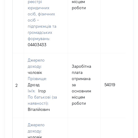
реєстрі
місцем
юридичних
роботи
осіб, фізичних
осіб –
підприємців та
громадських
формувань:
04403433
Джерело
доходу:
Заробітна
чоловік
плата
Прізвище:
отримана
І
Дрозд
за
54019
2
Ім'я:
Ігор
основним
(
По батькові (за
місцем
наявності):
роботи
Віталійович
Джерело
доходу:
чоловік