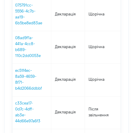
075791cc-
5556-4c7b-
Декларація
Щорічна
2022
aa19-
6b5be8ed83ae
08ad9f1a-
441a-4cc8-
Декларація
Щорічна
2021
b689-
110c2dd0053e
ec51f4ec-
8a59-4659-
Декларація
Щорічна
2020
8f71-
b4d2066ddbbf
c33cea17-
0d7c-4dff-
Після
Декларація
2020
ab3e-
звільнення
44d66e97a6f3