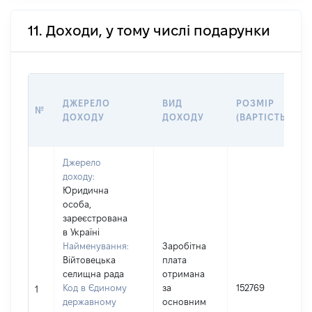
11. Доходи, у тому числі подарунки
ДЖЕРЕЛО
ВИД
РОЗМІР
№
ДОХОДУ
ДОХОДУ
(ВАРТІСТЬ)
Джерело
доходу:
Юридична
особа,
зареєстрована
в Україні
Найменування:
Заробітна
Війтовецька
плата
селищна рада
отримана
І
Код в Єдиному
за
152769
1
державному
основним
(