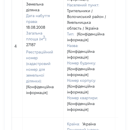
Земельна
Населений пункт:
ділянка
Трительники /
Дата набуття
Волочиський район /
права:
Хмельницька
18.08.2008
область / Україна
Загальна
Тип:
[Конфіденційна
2
площа (м
):
інформація]
27187
Назва:
[Не ві
4
[Конфіденційна
Реєстраційний
інформація]
номер
Номер будинку:
(кадастровий
[Конфіденційна
номер для
інформація]
земельної
Номер корпусу:
ділянки):
[Конфіденційна
[Конфіденційна
інформація]
інформація]
Номер квартири:
[Конфіденційна
інформація]
Країна:
Україна
Поштовий індекс: