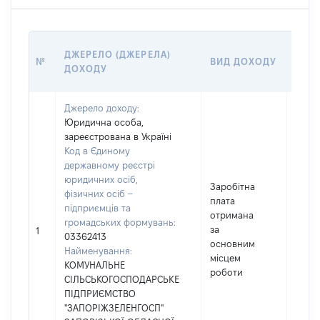
РОЗ
ДЖЕРЕЛО (ДЖЕРЕЛА)
№
ВИД ДОХОДУ
(ВАР
ДОХОДУ
ГРН
Джерело доходу:
Юридична особа,
зареєстрована в Україні
Код в Єдиному
державному реєстрі
юридичних осіб,
Заробітна
фізичних осіб –
плата
підприємців та
отримана
громадських формувань:
за
3851
1
03362413
основним
Найменування:
місцем
КОМУНАЛЬНЕ
роботи
СІЛЬСЬКОГОСПОДАРСЬКЕ
ПІДПРИЄМСТВО
"ЗАПОРІЖЗЕЛЕНГОСП"