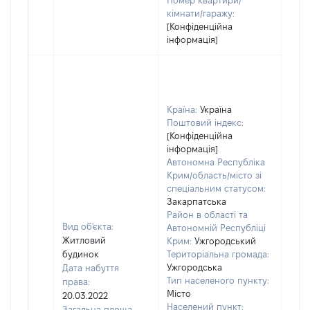
Номер квартири/
кімнати/гаражу:
[Конфіденційна
інформація]
Країна:
Україна
Поштовий індекс:
[Конфіденційна
інформація]
Автономна Республіка
Крим/область/місто зі
спеціальним статусом:
Закарпатська
Район в області та
Вид об'єкта:
Автономній Республіці
Житловий
Крим:
Ужгородський
будинок
Територіальна громада:
Ужгородська
Дата набуття
Тип населеного пункту:
права:
Місто
20.03.2022
Населений пункт:
Загальна площа