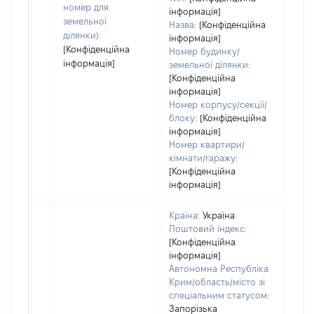
пра
номер для
інформація]
земельної
Назва:
[Конфіденційна
ділянки):
інформація]
[Конфіденційна
Номер будинку/
інформація]
земельної ділянки:
[Конфіденційна
інформація]
Номер корпусу/секції/
блоку:
[Конфіденційна
інформація]
Номер квартири/
кімнати/гаражу:
[Конфіденційна
інформація]
Країна:
Україна
Поштовий індекс:
[Конфіденційна
інформація]
Автономна Республіка
Крим/область/місто зі
спеціальним статусом:
Запорізька