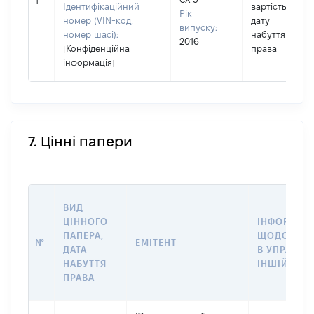
1
Ідентифікаційний
вартість на
Рік
номер (VIN-код,
дату
випуску:
номер шасі):
набуття
2016
[Конфіденційна
права
інформація]
7. Цінні папери
ВИД
ЦІННОГО
ІНФОРМАЦ
ПАПЕРА,
ЩОДО ПЕР
№
ЕМІТЕНТ
ДАТА
В УПРАВЛІ
НАБУТТЯ
ІНШІЙ ОСО
ПРАВА