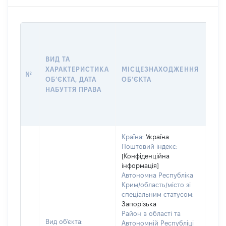
ВАР
ДАТ
НАБ
ВИД ТА
ПРА
ХАРАКТЕРИСТИКА
МІСЦЕЗНАХОДЖЕННЯ
№
ЗА
ОБʼЄКТА, ДАТА
ОБʼЄКТА
ОС
НАБУТТЯ ПРАВА
ГР
ОЦІ
ГРН
Країна:
Україна
Поштовий індекс:
[Конфіденційна
інформація]
Автономна Республіка
Крим/область/місто зі
спеціальним статусом:
Запорізька
Район в області та
Вид об'єкта:
Автономній Республіці