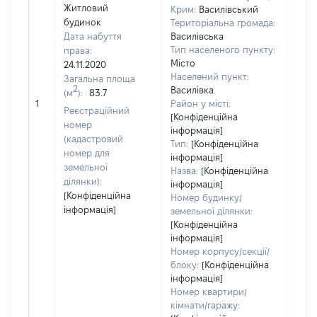
Житловий
Крим:
Василівський
будинок
Територіальна громада:
Дата набуття
Василівська
Тип населеного пункту:
права:
892
Місто
24.11.2020
Тип
Населений пункт:
Загальна площа
варт
2
Василівка
(м
):
83.7
обʼє
1
Район у місті:
варт
Реєстраційний
[Конфіденційна
дату
номер
інформація]
набу
(кадастровий
Тип:
[Конфіденційна
пра
номер для
інформація]
земельної
Назва:
[Конфіденційна
ділянки):
інформація]
[Конфіденційна
Номер будинку/
інформація]
земельної ділянки:
[Конфіденційна
інформація]
Номер корпусу/секції/
блоку:
[Конфіденційна
інформація]
Номер квартири/
кімнати/гаражу: