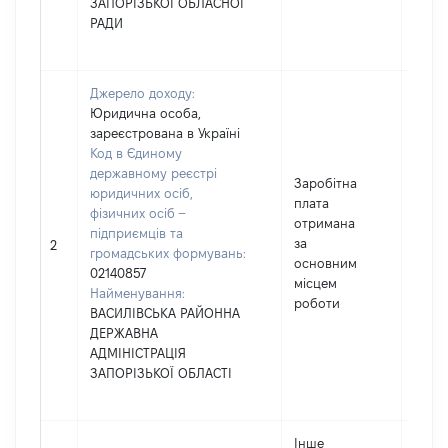
ЗАПОРІЗЬКОЇ ОБЛАСНОЇ
РАДИ
Джерело доходу:
Юридична особа,
зареєстрована в Україні
Код в Єдиному
державному реєстрі
Заробітна
юридичних осіб,
плата
фізичних осіб –
отримана
підприємців та
за
1859
2
громадських формувань:
основним
02140857
місцем
Найменування:
роботи
ВАСИЛІВСЬКА РАЙОННА
ДЕРЖАВНА
АДМІНІСТРАЦІЯ
ЗАПОРІЗЬКОЇ ОБЛАСТІ
Інше