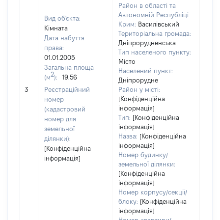
Район в області та
Автономній Республіці
Вид об'єкта:
Крим:
Василівський
Кімната
Територіальна громада:
Дата набуття
Дніпрорудненська
права:
Тип населеного пункту:
01.01.2005
Місто
Загальна площа
Населений пункт:
2
(м
):
19.56
Дніпрорудне
[Не 
3
Реєстраційний
Район у місті:
[Конфіденційна
номер
інформація]
(кадастровий
Тип:
[Конфіденційна
номер для
інформація]
земельної
Назва:
[Конфіденційна
ділянки):
інформація]
[Конфіденційна
Номер будинку/
інформація]
земельної ділянки:
[Конфіденційна
інформація]
Номер корпусу/секції/
блоку:
[Конфіденційна
інформація]