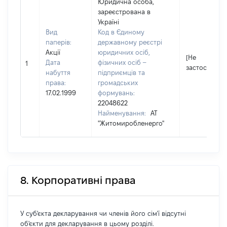
Юридична особа,
зареєстрована в
Україні
Вид
Код в Єдиному
паперів:
державному реєстрі
Акції
юридичних осіб,
[Не
Дата
фізичних осіб –
1
застосовуєть
набуття
підприємців та
права:
громадських
17.02.1999
формувань:
22048622
Найменування:
АТ
"Житомиробленерго"
8. Корпоративні права
У суб'єкта декларування чи членів його сім'ї відсутні
об'єкти для декларування в цьому розділі.