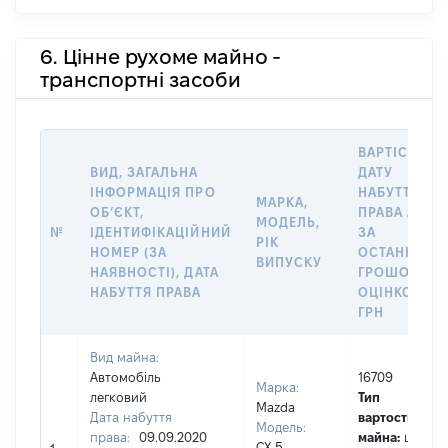
6. Цінне рухоме майно -
транспортні засоби
ВАРТІСТЬ Н
ВИД, ЗАГАЛЬНА
ДАТУ
ІНФОРМАЦІЯ ПРО
НАБУТТЯ
МАРКА,
ОБʼЄКТ,
ПРАВА АБО
МОДЕЛЬ,
№
ІДЕНТИФІКАЦІЙНИЙ
ЗА
РІК
НОМЕР (ЗА
ОСТАННЬО
ВИПУСКУ
НАЯВНОСТІ), ДАТА
ГРОШОВОЮ
НАБУТТЯ ПРАВА
ОЦІНКОЮ,
ГРН
Вид майна:
Автомобіль
16709
Марка:
легковий
Тип
Mazda
Дата набуття
вартості
Модель:
права:
09.09.2020
майна:
це
CX 5