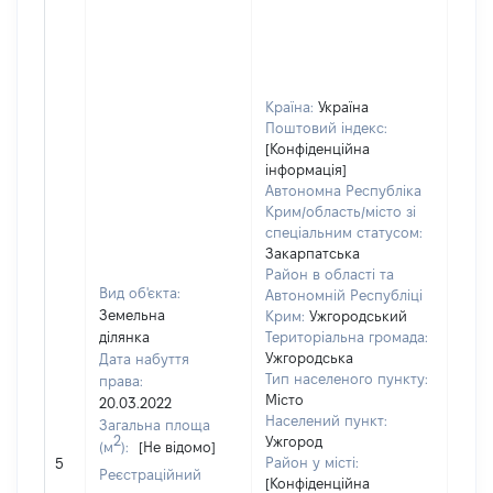
Країна:
Україна
Поштовий індекс:
[Конфіденційна
інформація]
Автономна Республіка
Крим/область/місто зі
спеціальним статусом:
Закарпатська
Район в області та
Вид об'єкта:
Автономній Республіці
Земельна
Крим:
Ужгородський
ділянка
Територіальна громада:
Ужгородська
Дата набуття
Тип населеного пункту:
права:
Місто
20.03.2022
Населений пункт:
Загальна площа
2
Ужгород
(м
):
[Не відомо]
[Не 
Район у місті:
5
Реєстраційний
[Конфіденційна