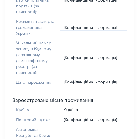
картки платника
податків (за
наявності):
Реквізити паспорта
[Конфіденційна інформація]
громадянина
України:
Унікальний номер
запису в Єдиному
державному
[Конфіденційна інформація]
демографічному
реєстрі (за
наявності):
[Конфіденційна інформація]
Дата народження:
Зареєстроване місце проживання
Україна
Країна:
[Конфіденційна інформація]
Поштовий індекс:
Автономна
Республіка Крим/