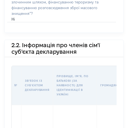
злочинним шляхом, фінансуванню тероризму та
фінансуванню розповсюдження зброї масового
знищення”?
Ні
2.2. Інформація про членів сім'ї
суб'єкта декларування
ПРІЗВИЩЕ, ІМʼЯ, ПО
ЗВʼЯЗОК ІЗ
БАТЬКОВІ (ЗА
№
СУБʼЄКТОМ
НАЯВНОСТІ) ДЛЯ
ГРОМАДЯНСТВО
ДЕКЛАРУВАННЯ
ІДЕНТИФІКАЦІЇ В
УКРАЇНІ