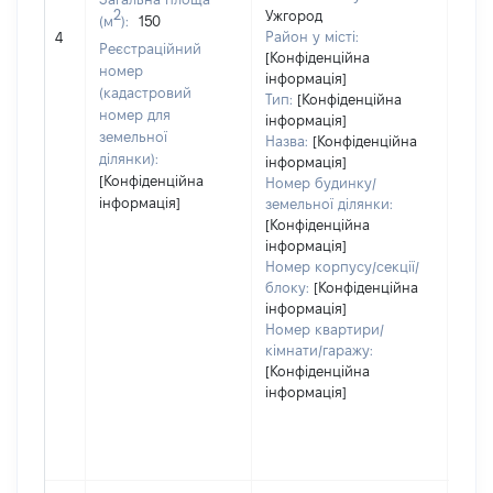
2
Ужгород
(м
):
150
[Не 
Район у місті:
4
Реєстраційний
[Конфіденційна
номер
інформація]
(кадастровий
Тип:
[Конфіденційна
номер для
інформація]
земельної
Назва:
[Конфіденційна
ділянки):
інформація]
[Конфіденційна
Номер будинку/
інформація]
земельної ділянки:
[Конфіденційна
інформація]
Номер корпусу/секції/
блоку:
[Конфіденційна
інформація]
Номер квартири/
кімнати/гаражу:
[Конфіденційна
інформація]