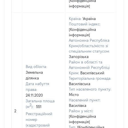
[Конфіденційна
інформація]
Країна:
Україна
Поштовий індекс:
[Конфіденційна
інформація]
Автономна Республіка
Крим/область/місто зі
спеціальним статусом:
Запорізька
Район в області та
Вид об'єкта:
Автономній Республіці
Земельна
Крим:
Василівський
ділянка
Територіальна громада:
Дата набуття
Василівська
Тип населеного пункту:
права:
1851
Місто
24.11.2020
Тип
Населений пункт:
Загальна площа
варт
2
Василівка
(м
):
551
обʼє
2
Район у місті:
варт
Реєстраційний
[Конфіденційна
дату
номер
інформація]
набу
(кадастровий
Тип:
[Конфіденційна