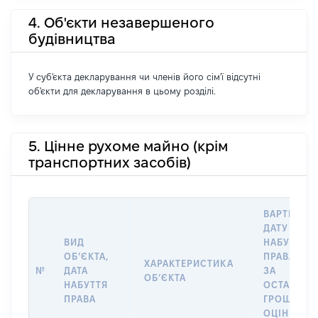
4. Об'єкти незавершеного
будівництва
У суб'єкта декларування чи членів його сім'ї відсутні
об'єкти для декларування в цьому розділі.
5. Цінне рухоме майно (крім
транспортних засобів)
ВАРТІСТЬ 
ДАТУ
ВИД
НАБУТТЯ
ОБʼЄКТА,
ПРАВА АБ
ХАРАКТЕРИСТИКА
№
ДАТА
ЗА
ОБʼЄКТА
НАБУТТЯ
ОСТАННЬ
ПРАВА
ГРОШОВО
ОЦІНКОЮ,