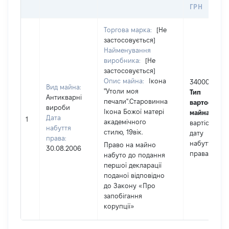
ГРН
Торгова марка:
[Не
застосовується]
Найменування
виробника:
[Не
застосовується]
Опис майна:
Ікона
340000
Вид майна:
"Утоли моя
Тип
Антикварні
печали".Старовинна
вартості
вироби
Ікона Божої матері
майна:
це
Дата
1
академічного
вартість на
набуття
стилю, 19вік.
дату
права:
набуття
Право на майно
30.08.2006
права
набуто до подання
першої декларації
поданої відповідно
до Закону «Про
запобігання
корупції»