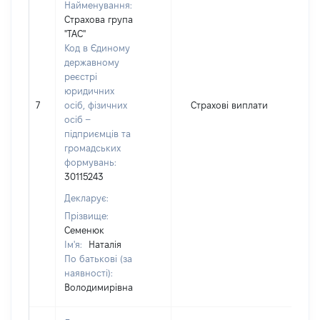
Найменування:
Страхова група
"ТАС"
Код в Єдиному
державному
реєстрі
юридичних
7
осіб, фізичних
Страхові виплати
9
осіб –
підприємців та
громадських
формувань:
30115243
Декларує:
Прізвище:
Семенюк
Ім'я:
Наталія
По батькові (за
наявності):
Володимирівна