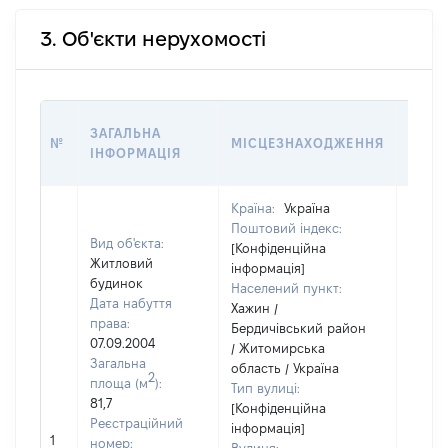
3. Об'єкти нерухомості
ВАРТ
ЗАГАЛЬНА
№
МІСЦЕЗНАХОДЖЕННЯ
НА Д
ІНФОРМАЦІЯ
НАБУ
Країна:
Україна
Поштовий індекс:
Вид об'єкта:
[Конфіденційна
Житловий
інформація]
будинок
Населений пункт:
Дата набуття
Хажин /
права:
Бердичівський район
07.09.2004
/ Житомирська
Загальна
область / Україна
2
площа (м
):
Тип вулиці:
81,7
[Конфіденційна
Реєстраційний
інформація]
1
31649
номер: