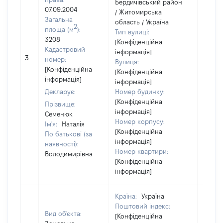
Бердичівський район
07.09.2004
/ Житомирська
Загальна
область / Україна
2
площа (м
):
Тип вулиці:
3208
[Конфіденційна
Кадастровий
інформація]
[Не
3
номер:
Вулиця:
відом
[Конфіденційна
[Конфіденційна
інформація]
інформація]
Декларує:
Номер будинку:
[Конфіденційна
Прізвище:
інформація]
Семенюк
Номер корпусу:
Ім'я:
Наталія
[Конфіденційна
По батькові (за
інформація]
наявності):
Номер квартири:
Володимирівна
[Конфіденційна
інформація]
Країна:
Україна
Поштовий індекс:
Вид об'єкта:
[Конфіденційна