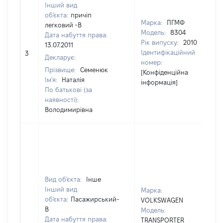
Інший вид
об'єкта:
причіп
Марка:
ПГМФ
легковий -В
Модель:
8304
Дата набуття права:
Рік випуску:
2010
13.07.2011
Ідентифікаційний
3
8
Декларує:
номер:
Прізвище:
Семенюк
[Конфіденційна
Ім'я:
Наталія
інформація]
По батькові (за
наявності):
Володимирівна
Вид об'єкта:
Інше
Інший вид
Марка:
об'єкта:
Пасажирський-
VOLKSWAGEN
В
Модель:
Дата набуття права:
TRANSPORTER