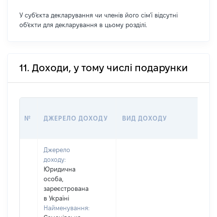
У суб'єкта декларування чи членів його сім'ї відсутні
об'єкти для декларування в цьому розділі.
11. Доходи, у тому числі подарунки
РО
№
ДЖЕРЕЛО ДОХОДУ
ВИД ДОХОДУ
(ВА
Джерело
доходу:
Юридична
особа,
зареєстрована
в Україні
Найменування: