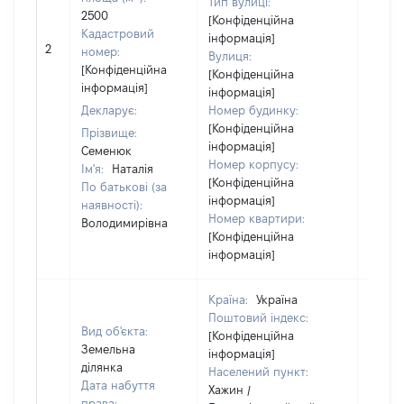
Тип вулиці:
2500
[Конфіденційна
Кадастровий
інформація]
[Не
2
номер:
Вулиця:
відом
[Конфіденційна
[Конфіденційна
інформація]
інформація]
Декларує:
Номер будинку:
[Конфіденційна
Прізвище:
інформація]
Семенюк
Номер корпусу:
Ім'я:
Наталія
[Конфіденційна
По батькові (за
інформація]
наявності):
Номер квартири:
Володимирівна
[Конфіденційна
інформація]
Країна:
Україна
Поштовий індекс:
Вид об'єкта:
[Конфіденційна
Земельна
інформація]
ділянка
Населений пункт:
Дата набуття
Хажин /
права: