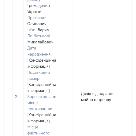
Громадянин
України
Прізвище:
Осипович
Ім'я:
Вадим
По батькові:
Миколайович
Дата
народження:
[Конфіденційна
інформація]
Податковий
номер:
[Конфіденційна
інформація]
Дохід від надання
2
Зареєстроване
6
майна в оренду
місце
проживання:
[Конфіденційна
інформація]
Місце
фактичного