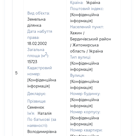
Країна:
Україна
Поштовий індекс:
Вид об'єкта:
[Конфіденційна
Земельна
інформація]
ділянка
Населений пункт:
Дата набуття
Хажин /
права:
Бердичівський район
18.02.2002
/ Житомирська
Загальна
область / Україна
2
площа (м
):
Тип вулиці:
15723
[Конфіденційна
Кадастровий
інформація]
[Не
5
номер:
Вулиця:
відом
[Конфіденційна
[Конфіденційна
інформація]
інформація]
Декларує:
Номер будинку:
[Конфіденційна
Прізвище:
інформація]
Семенюк
Номер корпусу:
Ім'я:
Наталія
[Конфіденційна
По батькові (за
інформація]
наявності):
Номер квартири:
Володимирівна