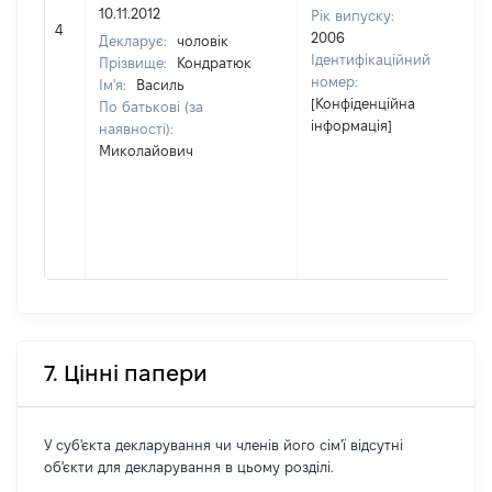
10.11.2012
Рік випуску:
4
7
2006
Декларує:
чоловік
Ідентифікаційний
Прізвище:
Кондратюк
номер:
Ім'я:
Василь
[Конфіденційна
По батькові (за
інформація]
наявності):
Миколайович
7. Цінні папери
У суб'єкта декларування чи членів його сім'ї відсутні
об'єкти для декларування в цьому розділі.