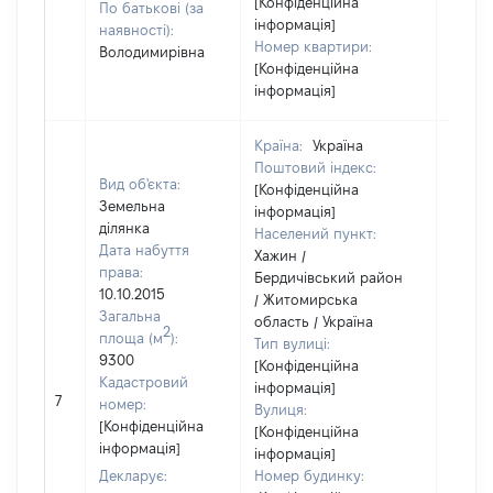
[Конфіденційна
По батькові (за
інформація]
наявності):
Номер квартири:
Володимирівна
[Конфіденційна
інформація]
Країна:
Україна
Поштовий індекс:
Вид об'єкта:
[Конфіденційна
Земельна
інформація]
ділянка
Населений пункт:
Дата набуття
Хажин /
права:
Бердичівський район
10.10.2015
/ Житомирська
Загальна
область / Україна
2
площа (м
):
Тип вулиці:
9300
[Конфіденційна
Кадастровий
інформація]
[Не
7
номер:
Вулиця:
відом
[Конфіденційна
[Конфіденційна
інформація]
інформація]
Декларує:
Номер будинку: