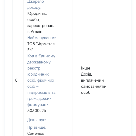
Джерело
доходу:
Юридична
особа,
зареєстрована
в Україні
Найменування:
ТОВ "Укрметал
Ел"
Код в Єдиному
державному
реєстрі
Інше
юридичних
Дохід,
8
осіб, фізичних
виплачений
5
осіб –
самозайнятій
підприємців та
особі
громадських
формувань:
30300225
Декларує:
Прізвище:
Семенюк