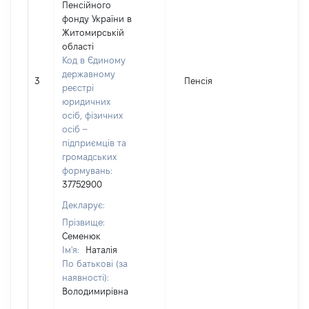
Пенсійного
фонду України в
Житомирській
області
Код в Єдиному
державному
3
Пенсія
4
реєстрі
юридичних
осіб, фізичних
осіб –
підприємців та
громадських
формувань:
37752900
Декларує:
Прізвище:
Семенюк
Ім'я:
Наталія
По батькові (за
наявності):
Володимирівна