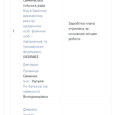
Семенівська
сільська рада
Код в Єдиному
державному
реєстрі
Заробітна плата
юридичних
отримана за
1
осіб, фізичних
3
основним місцем
осіб –
роботи
підприємців та
громадських
формувань:
04345463
Декларує:
Прізвище:
Семенюк
Ім'я:
Наталія
По батькові (за
наявності):
Володимирівна
Джерело
доходу: