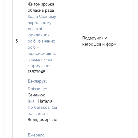
Житомирська
обласна рада
Код в Єдиному
державному
реєстрі
юридичних
Подарунок у
5
осіб, фізичних
3
негрошовій формі
осіб –
підприємців та
громадських
формувань:
13576948
Декларує:
Прізвище:
Семенюк
Ім'я:
Наталія
По батькові (за
наявності):
Володимирівна
Джерело