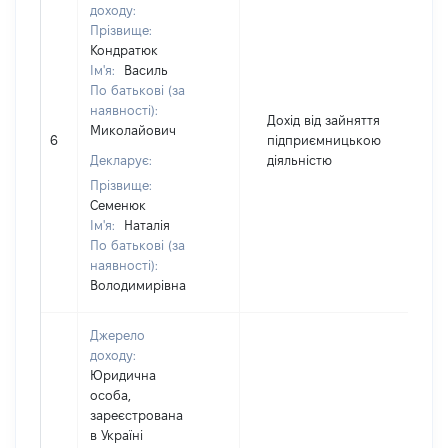
доходу:
Прізвище:
Кондратюк
Ім'я:
Василь
По батькові (за
наявності):
Дохід від зайняття
Миколайович
6
підприємницькою
5
Декларує:
діяльністю
Прізвище:
Семенюк
Ім'я:
Наталія
По батькові (за
наявності):
Володимирівна
Джерело
доходу:
Юридична
особа,
зареєстрована
в Україні