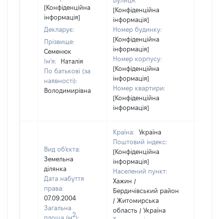
Вулиця:
[Конфіденційна
[Конфіденційна
інформація]
інформація]
Декларує:
Номер будинку:
[Конфіденційна
Прізвище:
інформація]
Семенюк
Номер корпусу:
Ім'я:
Наталія
[Конфіденційна
По батькові (за
інформація]
наявності):
Номер квартири:
Володимирівна
[Конфіденційна
інформація]
Країна:
Україна
Поштовий індекс:
Вид об'єкта:
[Конфіденційна
Земельна
інформація]
ділянка
Населений пункт:
Дата набуття
Хажин /
права:
Бердичівський район
07.09.2004
/ Житомирська
Загальна
область / Україна
2
площа (м
):