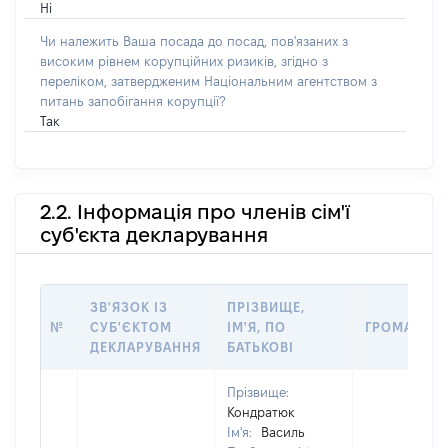
Ні
Чи належить Ваша посада до посад, пов'язаних з
високим рівнем корупційних ризиків, згідно з
переліком, затвердженим Національним агентством з
питань запобігання корупції?
Так
2.2. Інформація про членів сім'ї
суб'єкта декларування
ЗВ'ЯЗОК ІЗ
ПРІЗВИЩЕ,
№
СУБ'ЄКТОМ
ІМ'Я, ПО
ГРОМАДЯН
ДЕКЛАРУВАННЯ
БАТЬКОВІ
Прізвище:
Кондратюк
Ім'я:
Василь