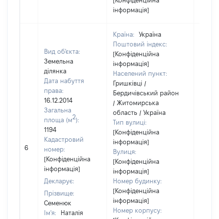
[Конфіденційна
інформація]
Країна:
Україна
Поштовий індекс:
Вид об'єкта:
[Конфіденційна
Земельна
інформація]
ділянка
Населений пункт:
Дата набуття
Гришківці /
права:
Бердичівський район
16.12.2014
/ Житомирська
Загальна
область / Україна
2
площа (м
):
Тип вулиці:
1194
[Конфіденційна
Кадастровий
інформація]
[Не
6
номер:
Вулиця:
відом
[Конфіденційна
[Конфіденційна
інформація]
інформація]
Декларує:
Номер будинку:
[Конфіденційна
Прізвище:
інформація]
Семенюк
Номер корпусу:
Ім'я:
Наталія