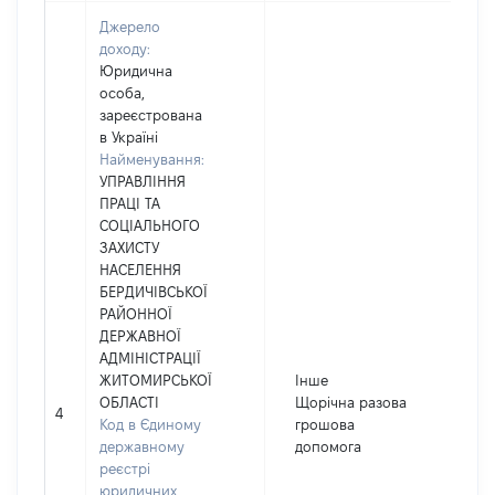
Джерело
доходу:
Юридична
особа,
зареєстрована
в Україні
Найменування:
УПРАВЛІННЯ
ПРАЦІ ТА
СОЦІАЛЬНОГО
ЗАХИСТУ
НАСЕЛЕННЯ
БЕРДИЧІВСЬКОЇ
РАЙОННОЇ
ДЕРЖАВНОЇ
АДМІНІСТРАЦІЇ
ЖИТОМИРСЬКОЇ
Інше
ОБЛАСТІ
Щорічна разова
4
2
Код в Єдиному
грошова
державному
допомога
реєстрі
юридичних