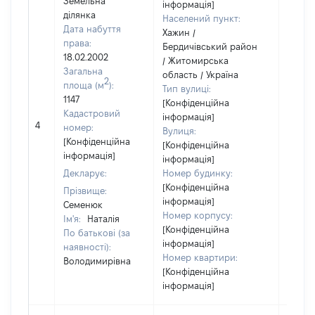
Земельна
інформація]
ділянка
Населений пункт:
Дата набуття
Хажин /
права:
Бердичівський район
18.02.2002
/ Житомирська
Загальна
область / Україна
2
площа (м
):
Тип вулиці:
1147
[Конфіденційна
Кадастровий
інформація]
[Не
4
номер:
Вулиця:
відом
[Конфіденційна
[Конфіденційна
інформація]
інформація]
Декларує:
Номер будинку:
[Конфіденційна
Прізвище:
інформація]
Семенюк
Номер корпусу:
Ім'я:
Наталія
[Конфіденційна
По батькові (за
інформація]
наявності):
Номер квартири:
Володимирівна
[Конфіденційна
інформація]