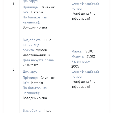
Декларує:
Ідентифікаційний
1
3
Прізвище:
Семенюк
номер:
Ім'я:
Наталія
[Конфіденційна
По батькові (за
інформація]
наявності):
Володимирівна
Вид об'єкта:
Інше
Інший вид
об'єкта:
фургон
Марка:
IVEKO
малотонажний-В
Модель:
35S12
Дата набуття права:
Рік випуску:
25.07.2012
2005
2
7
Декларує:
Ідентифікаційний
номер:
Прізвище:
Семенюк
[Конфіденційна
Ім'я:
Наталія
інформація]
По батькові (за
наявності):
Володимирівна
Вид об'єкта:
Інше