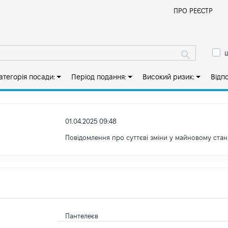
Й
ПРО РЕЄСТР
ш
атегорія посади:
Період подання:
Високий ризик:
Відп
01.04.2025 09:48
Повідомлення про суттєві зміни у майновому стан
Пантелеєв