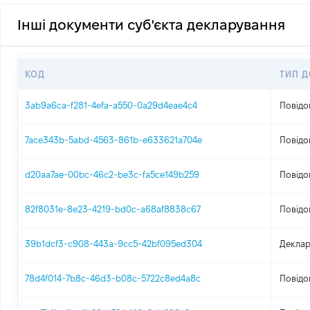
Інші документи суб'єкта декларування
КОД
ТИП 
3ab9a6ca-f281-4efa-a550-0a29d4eae4c4
Повідо
7ace343b-5abd-4563-861b-e633621a704e
Повідо
d20aa7ae-00bc-46c2-be3c-fa5ce149b259
Повідо
82f8031e-8e23-4219-bd0c-a68af8838c67
Повідо
39b1dcf3-c908-443a-9cc5-42bf095ed304
Деклар
78d4f014-7b8c-46d3-b08c-5722c8ed4a8c
Повідо