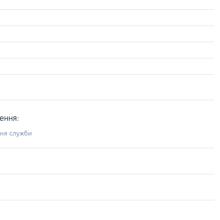
ення:
ння служби