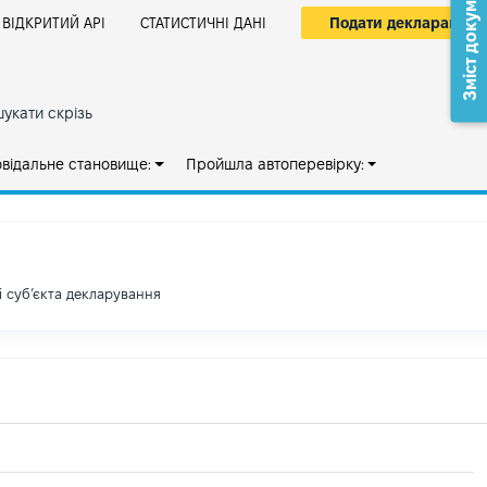
Зміст документа
Подати декларацію
ВІДКРИТИЙ АРІ
СТАТИСТИЧНІ ДАНІ
укати скрізь
овідальне становище:
Пройшла автоперевірку:
і субʼєкта декларування