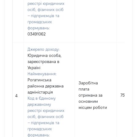
реєстрі юридичних
осіб, фізичних осіб
– підприємців та
громадських
формувань:
03491062
Джерело доходу:
Юридична особа,
зареєстрована в
Україні
Найменування:
Рогатинська
Заробітна
районна державна
плата
адміністарція
отримана за
75792
4
Код в Єдиному
основним
державному
місцем роботи
реєстрі юридичних
осіб, фізичних осіб
– підприємців та
громадських
формувань: