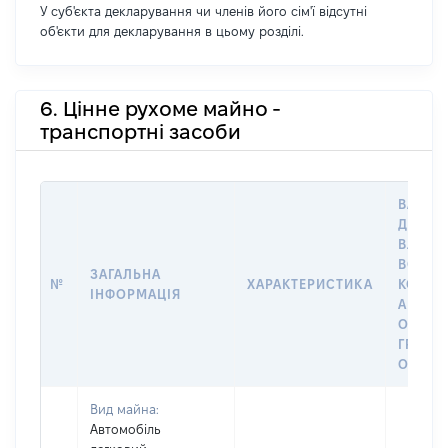
У суб'єкта декларування чи членів його сім'ї відсутні
об'єкти для декларування в цьому розділі.
6. Цінне рухоме майно -
транспортні засоби
ВАРТІС
ДАТУ Н
ВЛАСН
ВОЛОД
ЗАГАЛЬНА
№
ХАРАКТЕРИСТИКА
КОРИС
ІНФОРМАЦІЯ
АБО З
ОСТА
ГРОШ
ОЦІНК
Вид майна:
Автомобіль