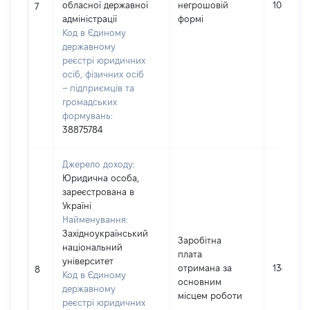
обласної державної
негрошовій
1085
7
адміністрації
формі
Код в Єдиному
державному
реєстрі юридичних
осіб, фізичних осіб
– підприємців та
громадських
формувань:
38875784
Джерело доходу:
Юридична особа,
зареєстрована в
Україні
Найменування:
Західноукраїнський
Заробітна
національний
плата
університет
отримана за
13479
8
Код в Єдиному
основним
державному
місцем роботи
реєстрі юридичних