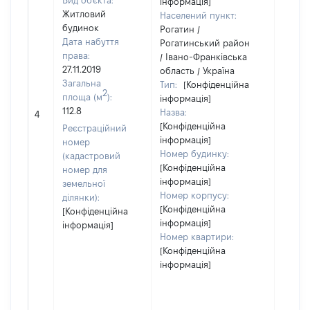
Вид об'єкта:
інформація]
Житловий
Населений пункт:
будинок
Рогатин /
Дата набуття
Рогатинський район
права:
/ Івано-Франківська
27.11.2019
область / Україна
Загальна
Тип:
[Конфіденційна
2
площа (м
):
інформація]
112.8
Назва:
[Не ві
4
[Конфіденційна
Реєстраційний
інформація]
номер
Номер будинку:
(кадастровий
[Конфіденційна
номер для
інформація]
земельної
Номер корпусу:
ділянки):
[Конфіденційна
[Конфіденційна
інформація]
інформація]
Номер квартири:
[Конфіденційна
інформація]