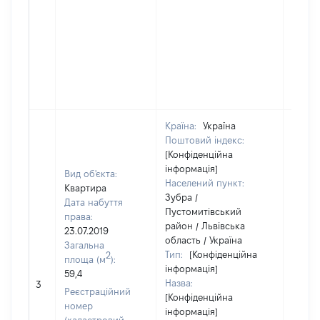
Країна:
Україна
Поштовий індекс:
[Конфіденційна
інформація]
Вид об'єкта:
Населений пункт:
Квартира
Зубра /
Дата набуття
Пустомитівський
права:
район / Львівська
23.07.2019
область / Україна
Загальна
Тип:
[Конфіденційна
2
площа (м
):
інформація]
59,4
[Не
Назва:
3
засто
Реєстраційний
[Конфіденційна
номер
інформація]