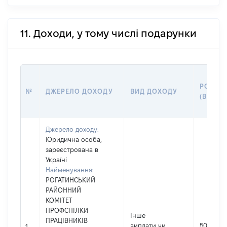
11. Доходи, у тому числі подарунки
РОЗМІ
№
ДЖЕРЕЛО ДОХОДУ
ВИД ДОХОДУ
(ВАРТІ
Джерело доходу:
Юридична особа,
зареєстрована в
Україні
Найменування:
РОГАТИНСЬКИЙ
РАЙОННИЙ
КОМІТЕТ
ПРОФСПІЛКИ
Інше
ПРАЦІВНИКІВ
виплати чи
500
1