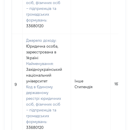
осіб, фізичних осіб
– підприємців та
громадських
формувань:
33680120
Джерело доходу:
Юридична особа,
зареєстрована в
Україні
Найменування:
Західноукраїнський
національний
університет
Інше
16761
9
Код в Єдиному
Стипендія
державному
реєстрі юридичних
осіб, фізичних осіб
– підприємців та
громадських
формувань:
33680120