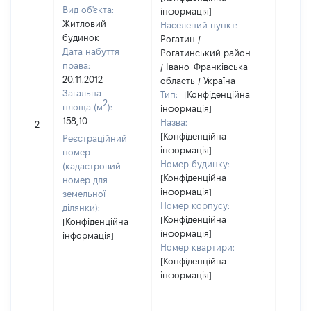
Вид об'єкта:
інформація]
Житловий
Населений пункт:
будинок
Рогатин /
Дата набуття
Рогатинський район
права:
/ Івано-Франківська
20.11.2012
область / Україна
Загальна
Тип:
[Конфіденційна
2
площа (м
):
інформація]
158,10
Назва:
[Не ві
2
[Конфіденційна
Реєстраційний
інформація]
номер
Номер будинку:
(кадастровий
[Конфіденційна
номер для
інформація]
земельної
Номер корпусу:
ділянки):
[Конфіденційна
[Конфіденційна
інформація]
інформація]
Номер квартири:
[Конфіденційна
інформація]