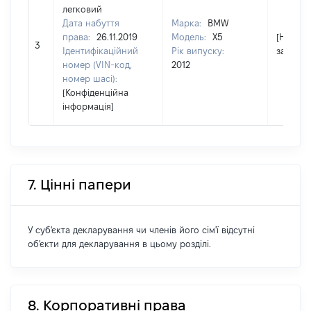
легковий
Дата набуття
Марка:
BMW
права:
26.11.2019
Модель:
X5
[Не
3
Ідентифікаційний
Рік випуску:
застосо
номер (VIN-код,
2012
номер шасі):
[Конфіденційна
інформація]
7. Цінні папери
У суб'єкта декларування чи членів його сім'ї відсутні
об'єкти для декларування в цьому розділі.
8. Корпоративні права