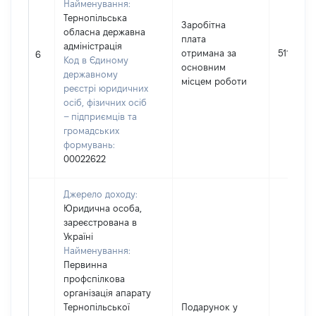
Найменування:
Тернопільська
Заробітна
обласна державна
плата
адміністрація
отримана за
511213
6
Код в Єдиному
основним
державному
місцем роботи
реєстрі юридичних
осіб, фізичних осіб
– підприємців та
громадських
формувань:
00022622
Джерело доходу:
Юридична особа,
зареєстрована в
Україні
Найменування:
Первинна
профспілкова
організація апарату
Тернопільської
Подарунок у