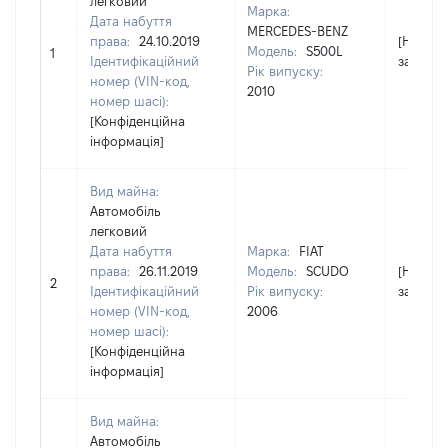
легковий
Марка:
Дата набуття
MERCEDES-BENZ
права:
24.10.2019
[Не
Модель:
S500L
1
Ідентифікаційний
застосо
Рік випуску:
номер (VIN-код,
2010
номер шасі):
[Конфіденційна
інформація]
Вид майна:
Автомобіль
легковий
Дата набуття
Марка:
FIAT
права:
26.11.2019
Модель:
SCUDO
[Не
2
Ідентифікаційний
Рік випуску:
застосо
номер (VIN-код,
2006
номер шасі):
[Конфіденційна
інформація]
Вид майна:
Автомобіль