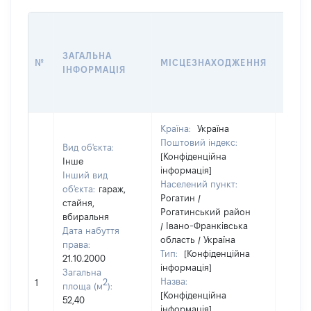
ВАРТ
ДАТУ
ЗАГАЛЬНА
ПРАВ
№
МІСЦЕЗНАХОДЖЕННЯ
ІНФОРМАЦІЯ
ОСТ
ГРО
ОЦІ
Країна:
Україна
Поштовий індекс:
Вид об'єкта:
[Конфіденційна
Інше
інформація]
Інший вид
Населений пункт:
об'єкта:
гараж,
Рогатин /
стайня,
Рогатинський район
вбиральня
/ Івано-Франківська
Дата набуття
область / Україна
права:
Тип:
[Конфіденційна
21.10.2000
інформація]
Загальна
Назва:
[Не ві
2
1
площа (м
):
[Конфіденційна
52,40
інформація]