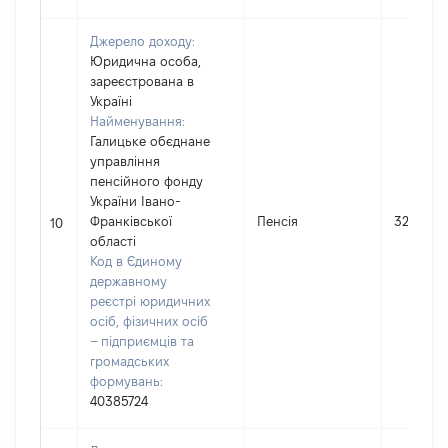
Джерело доходу:
Юридична особа,
зареєстрована в
Україні
Найменування:
Галицьке обєднане
управління
пенсійного фонду
України Івано-
Франківської
Пенсія
32314
10
області
Код в Єдиному
державному
реєстрі юридичних
осіб, фізичних осіб
– підприємців та
громадських
формувань:
40385724