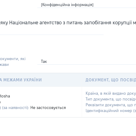
[Конфіденційна інформація]
ку Національне агентство з питань запобігання корупції 
окументи, які
Так
ржави
 ЗА МЕЖАМИ УКРАЇНИ
ДОКУМЕНТ, ЩО ПОСВІ
Країна, в якій видано док
Hosha
Тип документа, що посвід
a
Реквізити документа, що 
 (за наявності):
Не застосовується
Ідентифікаційний номер (з