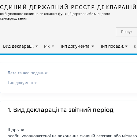
ЄДИНИЙ ДЕРЖАВНИЙ РЕЄСТР ДЕКЛАРАЦІ
осіб, уповноважених на виконання функцій держави або місцевого
самоврядування
Вид декларації:
Рік:
Тип документа:
Тип посади:
К
Дата та час подання:
Тип документа:
1. Вид декларації та звітний період
Щорічна
особи, уповноваженої на виконання функцій держави або місцев