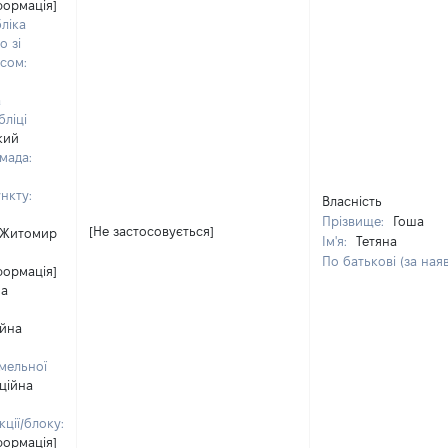
формація]
ліка
о зі
сом:
а
ліці
кий
мада:
нкту:
Власність
Прізвище:
Гоша
[Не застосовується]
Житомир
Ім'я:
Тетяна
По батькові (за ная
формація]
на
ійна
мельної
ційна
ції/блоку:
формація]