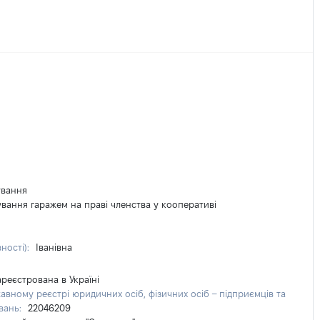
ування
вання гаражем на праві членства у кооперативі
вності):
Іванівна
реєстрована в Україні
авному реєстрі юридичних осіб, фізичних осіб – підприємців та
вань:
22046209