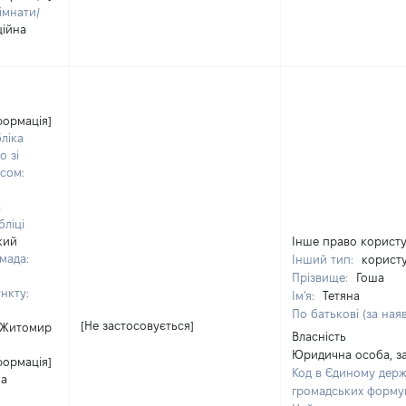
імнати/
ційна
формація]
ліка
о зі
сом:
а
ліці
кий
Інше право корист
мада:
Інший тип:
користу
Прізвище:
Гоша
нкту:
Ім'я:
Тетяна
По батькові (за ная
[Не застосовується]
Житомир
Власність
Юридична особа, за
формація]
Код в Єдиному держ
на
громадських форму