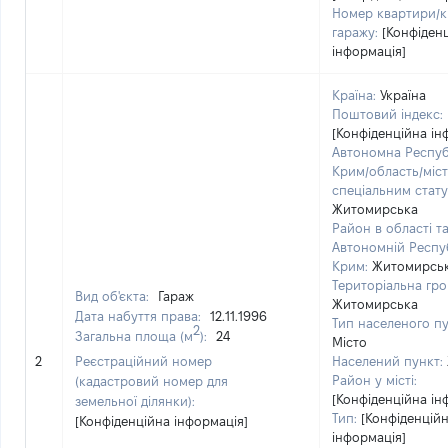
Номер квартири/к
гаражу:
[Конфіден
інформація]
Країна:
Україна
Поштовий індекс:
[Конфіденційна ін
Автономна Респуб
Крим/область/міст
спеціальним стату
Житомирська
Район в області т
Автономній Респуб
Крим:
Житомирсь
Територіальна гро
Вид об'єкта:
Гараж
Житомирська
Дата набуття права:
12.11.1996
Тип населеного пу
2
Загальна площа (м
):
24
Місто
2
Реєстраційний номер
Населений пункт:
Район у місті:
(кадастровий номер для
[Конфіденційна ін
земельної ділянки):
Тип:
[Конфіденцій
[Конфіденційна інформація]
інформація]