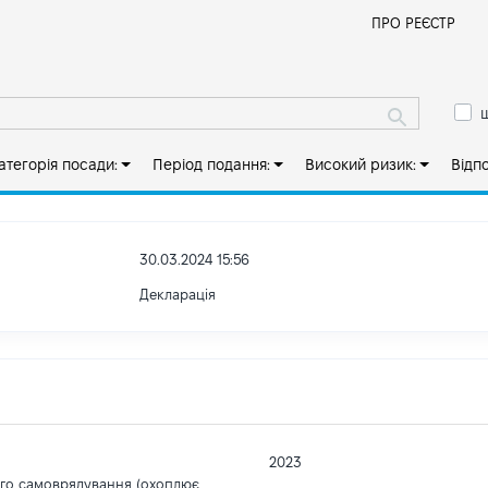
Й
ПРО РЕЄСТР
ш
атегорія посади:
Період подання:
Високий ризик:
Відп
30.03.2024 15:56
Декларація
2023
ого самоврядування (охоплює