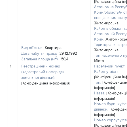
[Конфіденційна ін
Автономна Респуб
Крим/область/міст
спеціальним стату
Житомирська
Район в області т
Автономній Респуб
Крим:
Житомирсь
Територіальна гро
Вид об'єкта:
Квартира
Житомирська
Дата набуття права:
29.12.1992
Тип населеного пу
2
Загальна площа (м
):
50,4
Місто
1
Реєстраційний номер
Населений пункт:
Район у місті:
(кадастровий номер для
[Конфіденційна ін
земельної ділянки):
Тип:
[Конфіденцій
[Конфіденційна інформація]
інформація]
Назва:
[Конфіденц
інформація]
Номер будинку/зе
ділянки:
[Конфіден
інформація]
Номер корпусу/сек
[Конфіденційна ін