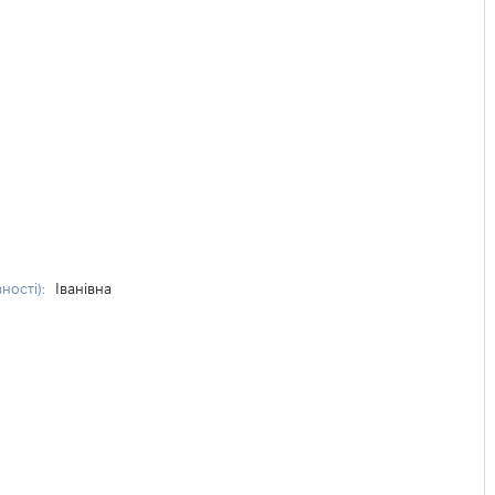
вності):
Іванівна