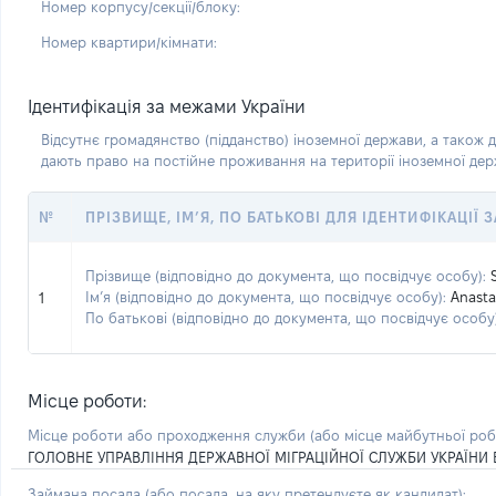
Номер корпусу/секції/блоку:
Номер квартири/кімнати:
Ідентифікація за межами України
Відсутнє громадянство (підданство) іноземної держави, а також д
дають право на постійне проживання на території іноземної де
№
ПРІЗВИЩЕ, ІМ’Я, ПО БАТЬКОВІ ДЛЯ ІДЕНТИФІКАЦІЇ
Прізвище (відповідно до документа, що посвідчує особу):
Ім’я (відповідно до документа, що посвідчує особу):
Anasta
1
По батькові (відповідно до документа, що посвідчує особу)
Місце роботи:
Місце роботи або проходження служби
(або місце майбутньої ро
ГОЛОВНЕ УПРАВЛІННЯ ДЕРЖАВНОЇ МІГРАЦІЙНОЇ СЛУЖБИ УКРАЇНИ В
Займана посада
(або посада, на яку претендуєте як кандидат)
: