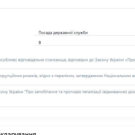
Посада державної служби
В
 особливо відповідальне становище, відповідно до Закону України «Про
орупційних ризиків, згідно з переліком, затвердженим Національним аг
акону України “Про запобігання та протидію легалізації (відмиванню) 
декларування