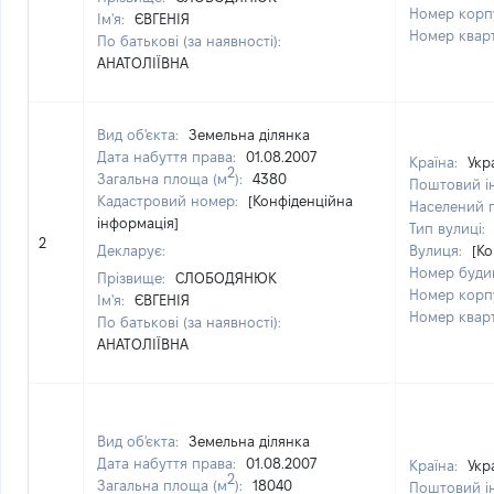
Номер корп
Ім'я:
ЄВГЕНІЯ
Номер квар
По батькові (за наявності):
АНАТОЛІЇВНА
Вид об'єкта:
Земельна ділянка
Дата набуття права:
01.08.2007
Країна:
Укр
2
Загальна площа (м
):
4380
Поштовий і
Кадастровий номер:
[Конфіденційна
Населений 
інформація]
Тип вулиці:
2
Декларує:
Вулиця:
[Ко
Номер буди
Прізвище:
СЛОБОДЯНЮК
Номер корп
Ім'я:
ЄВГЕНІЯ
Номер квар
По батькові (за наявності):
АНАТОЛІЇВНА
Вид об'єкта:
Земельна ділянка
Дата набуття права:
01.08.2007
Країна:
Укр
2
Загальна площа (м
):
18040
Поштовий і