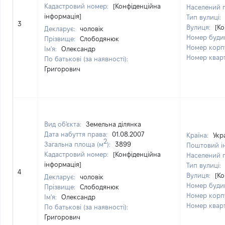
Кадастровий номер:
[Конфіденційна
Населений 
інформація]
Тип вулиці:
3
Вулиця:
[Ко
Декларує:
чоловік
Номер буди
Прізвище:
Слободянюк
Номер корп
Ім'я:
Олександр
Номер квар
По батькові (за наявності):
Григорович
Вид об'єкта:
Земельна ділянка
Дата набуття права:
01.08.2007
Країна:
Укр
2
Загальна площа (м
):
3899
Поштовий і
Кадастровий номер:
[Конфіденційна
Населений 
інформація]
Тип вулиці:
4
Вулиця:
[Ко
Декларує:
чоловік
Номер буди
Прізвище:
Слободянюк
Номер корп
Ім'я:
Олександр
Номер квар
По батькові (за наявності):
Григорович