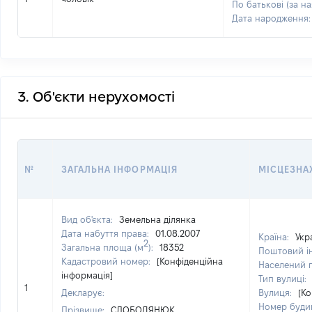
По батькові (за на
Дата народження
3. Об'єкти нерухомості
№
ЗАГАЛЬНА ІНФОРМАЦІЯ
МІСЦЕЗНА
Вид об'єкта:
Земельна ділянка
Дата набуття права:
01.08.2007
Країна:
Укр
2
Загальна площа (м
):
18352
Поштовий і
Кадастровий номер:
[Конфіденційна
Населений 
інформація]
Тип вулиці:
1
Декларує:
Вулиця:
[Ко
Номер буди
Прізвище:
СЛОБОДЯНЮК