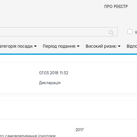
Й
ПРО РЕЄСТР
ш
атегорія посади:
Період подання:
Високий ризик:
Відп
07.03.2018 11:32
Декларація
2017
ого самоврядування (охоплює