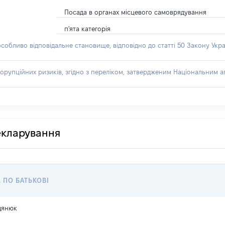
Посада в органах місцевого самоврядування
п'ята категорія
особливо відповідальне становище, відповідно до статті 50 Закону Укра
орупційних ризиків, згідно з переліком, затвердженим Національним аг
декларування
, ПО БАТЬКОВІ
дянюк