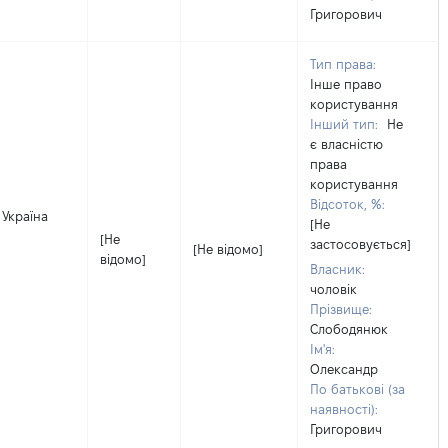
Григорович
Тип права:
Інше право
користування
Інший тип:
Не
є власністю
права
користування
Відсоток, %:
 Україна
[Не
[Не
застосовується]
[Не відомо]
відомо]
Власник:
чоловік
Прізвище:
Слободянюк
Ім'я:
Олександр
По батькові (за
наявності):
Григорович