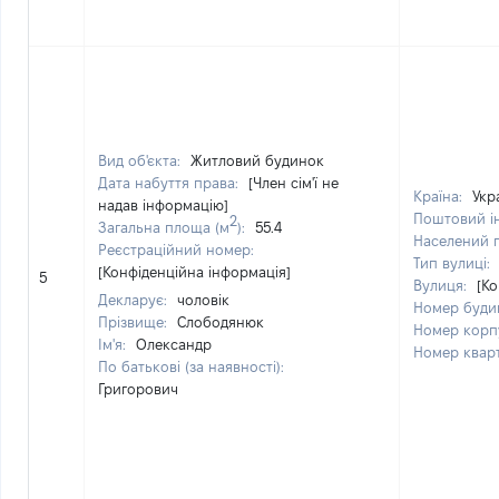
Вид об'єкта:
Житловий будинок
Дата набуття права:
[Член сім'ї не
Країна:
Укр
надав інформацію]
Поштовий і
2
Загальна площа (м
):
55.4
Населений 
Реєстраційний номер:
Тип вулиці:
[Конфіденційна інформація]
5
Вулиця:
[Ко
Декларує:
чоловік
Номер буди
Прізвище:
Слободянюк
Номер корп
Ім'я:
Олександр
Номер квар
По батькові (за наявності):
Григорович