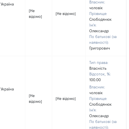
Власник:
 Україна
чоловік
[Не
[Не відомо]
Прізвище:
відомо]
Слободянюк
Ім'я:
Олександр
По батькові (за
наявності):
Григорович
Тип права:
Власність
Відсоток, %:
100.00
Власник:
 Україна
чоловік
[Не
[Не відомо]
Прізвище:
відомо]
Слободянюк
Ім'я:
Олександр
По батькові (за
наявності):