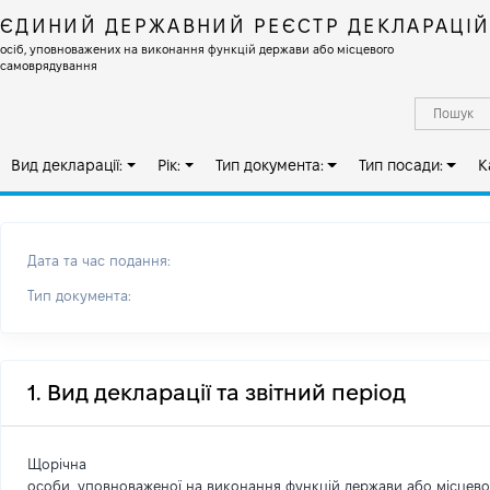
ЄДИНИЙ ДЕРЖАВНИЙ РЕЄСТР ДЕКЛАРАЦІ
осіб, уповноважених на виконання функцій держави або місцевого
самоврядування
Вид декларації:
Рік:
Тип документа:
Тип посади:
К
Дата та час подання:
Тип документа:
1. Вид декларації та звітний період
Щорічна
особи, уповноваженої на виконання функцій держави або місцев