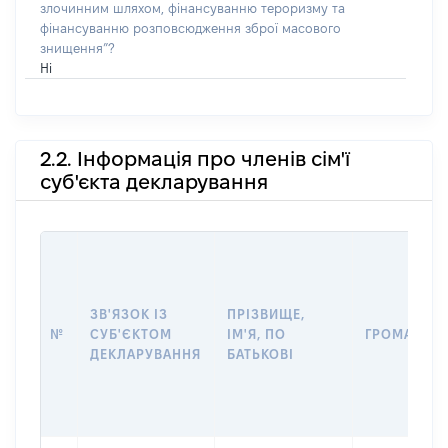
злочинним шляхом, фінансуванню тероризму та
фінансуванню розповсюдження зброї масового
знищення”?
Ні
2.2. Інформація про членів сім'ї
суб'єкта декларування
ЗВ'ЯЗОК ІЗ
ПРІЗВИЩЕ,
№
СУБ'ЄКТОМ
ІМ'Я, ПО
ГРОМАДЯН
ДЕКЛАРУВАННЯ
БАТЬКОВІ