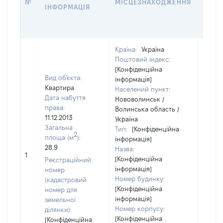
№
МІСЦЕЗНАХОДЖЕННЯ
ІНФОРМАЦІЯ
ОСТ
ГРО
ОЦІ
Країна:
Україна
Поштовий індекс:
[Конфіденційна
Вид об'єкта:
інформація]
Квартира
Населений пункт:
Дата набуття
Нововолинськ /
права:
Волинська область /
11.12.2013
Україна
Загальна
Тип:
[Конфіденційна
2
площа (м
):
інформація]
28.9
Назва:
[Не
1
[Конфіденційна
засто
Реєстраційний
інформація]
номер
Номер будинку:
(кадастровий
[Конфіденційна
номер для
інформація]
земельної
Номер корпусу:
ділянки):
[Конфіденційна
[Конфіденційна