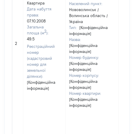
Квартира
Населений пункт:
Дата набуття
Нововолинськ /
права:
Волинська область /
07.10.2008
Україна
Загальна
Тип:
[Конфіденційна
2
площа (м
):
інформація]
49.5
Назва:
[Не
2
[Конфіденційна
засто
Реєстраційний
інформація]
номер
Номер будинку:
(кадастровий
[Конфіденційна
номер для
інформація]
земельної
Номер корпусу:
ділянки):
[Конфіденційна
[Конфіденційна
інформація]
інформація]
Номер квартири:
[Конфіденційна
інформація]