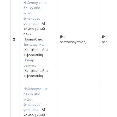
Найменування
банку або
іншої
фінансової
установи:
АТ
комерційний
банк
[Не
[Не
Приватбанк
3
застосовується]
застосов
Тип рахунку:
[Конфіденційна
інформація]
Номер
рахунку:
[Конфіденційна
інформація]
Найменування
банку або
іншої
фінансової
установи:
АТ
комерційний