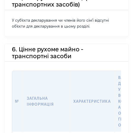
транспортних засобів)
У суб'єкта декларування чи членів його сім'ї відсутні
об'єкти для декларування в цьому розділі.
6. Цінне рухоме майно -
транспортні засоби
ВАРТІС
ДАТУ 
У ВЛАС
ВОЛОД
ЗАГАЛЬНА
№
ХАРАКТЕРИСТИКА
КОРИС
ІНФОРМАЦІЯ
АБО З
ОСТА
ГРОШ
ОЦІНК