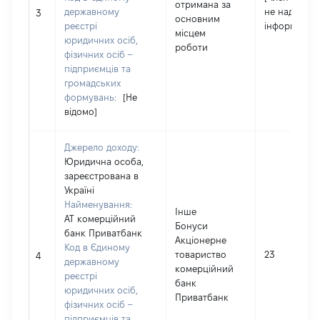
отримана за
державному
не надав
3
основним
реєстрі
інформацію]
місцем
юридичних осіб,
роботи
фізичних осіб –
підприємців та
громадських
формувань:
[Не
відомо]
Джерело доходу:
Юридична особа,
зареєстрована в
Україні
Найменування:
Інше
АТ комерційний
Бонуси
банк Приватбанк
Акціонерне
Код в Єдиному
товариство
23
4
державному
комерційний
реєстрі
банк
юридичних осіб,
Приватбанк
фізичних осіб –
підприємців та