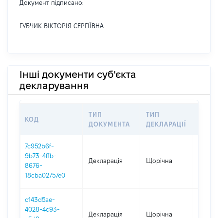
Документ підписано:
ГУБЧИК ВІКТОРІЯ СЕРГІЇВНА
Інші документи суб'єкта
декларування
ТИП
ТИП
КОД
ПЕРІ
ДОКУМЕНТА
ДЕКЛАРАЦІЇ
7c952b6f-
9b73-4ffb-
Декларація
Щорічна
2025
8676-
18cba02757e0
c143d5ae-
4028-4c93-
Декларація
Щорічна
2024