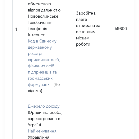
обмеженою
відповідальністю
Заробітна
Нововолинське
плата
Телебачення
отримана за
Телефонія
59600
1
основним
Інтернет
місцем
Код в Єдиному
роботи
державному
реєстрі
юридичних осіб,
фізичних осіб –
підприємців та
громадських
формувань:
[Не
відомо]
Джерело доходу:
Юридична особа,
зареєстрована в
Україні
Найменування:
Управління