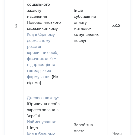
соціального
захисту
Інше
населення
субсидія на
Нововолинського
оплату
5352
2
міськвиконкому
житлово-
Код в Єдиному
комунвльних
державному
послуг
реєстрі
юридичних осіб,
фізичних осіб –
підприємців та
громадських
формувань:
[Не
відомо]
Джерело доходу:
Юридична особа,
зареєстрована в
Україні
Найменування:
Заробітна
Шпур
плата
Код в Єдиному
[Член сім'ї