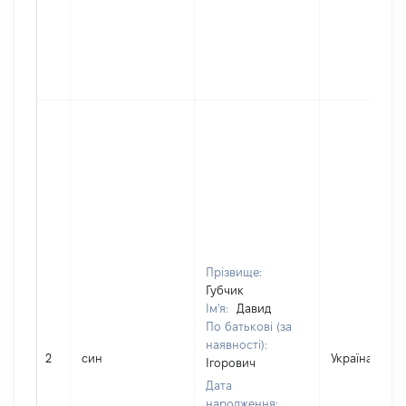
Прізвище:
Губчик
Ім'я:
Давид
По батькові (за
наявності):
2
син
Україна
Ігорович
Дата
народження: