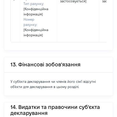
застосовується]
застосов
Тип рахунку:
[Конфіденційна
інформація]
Номер
рахунку:
[Конфіденційна
інформація]
13. Фінансові зобов'язання
У суб'єкта декларування чи членів його сім'ї відсутні
об'єкти для декларування в цьому розділі.
14. Видатки та правочини суб'єкта
декларування