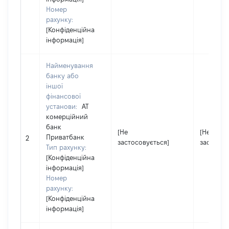
Номер
рахунку:
[Конфіденційна
інформація]
Найменування
банку або
іншої
фінансової
установи:
АТ
комерційний
банк
[Не
[Не
Приватбанк
2
застосовується]
застосов
Тип рахунку:
[Конфіденційна
інформація]
Номер
рахунку:
[Конфіденційна
інформація]