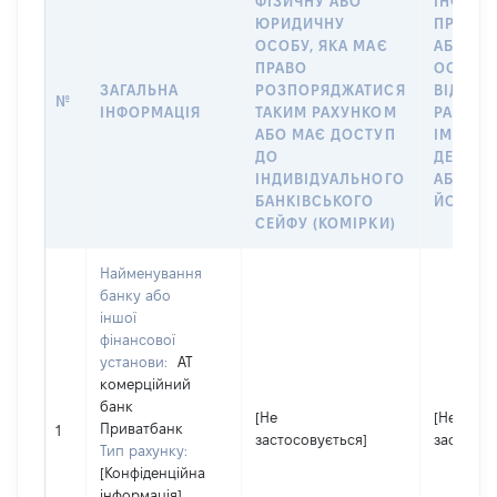
ФІЗИЧНУ АБО
ІНФОРМ
ЮРИДИЧНУ
ПРО ФІ
ОСОБУ, ЯКА МАЄ
АБО Ю
ПРАВО
ОСОБУ,
ЗАГАЛЬНА
РОЗПОРЯДЖАТИСЯ
ВІДКРИ
№
ІНФОРМАЦІЯ
ТАКИМ РАХУНКОМ
РАХУНО
АБО МАЄ ДОСТУП
ІМ’Я СУ
ДО
ДЕКЛАР
ІНДИВІДУАЛЬНОГО
АБО ЧЛ
БАНКІВСЬКОГО
ЙОГО СІ
СЕЙФУ (КОМІРКИ)
Найменування
банку або
іншої
фінансової
установи:
АТ
комерційний
банк
[Не
[Не
Приватбанк
1
застосовується]
застосов
Тип рахунку:
[Конфіденційна
інформація]