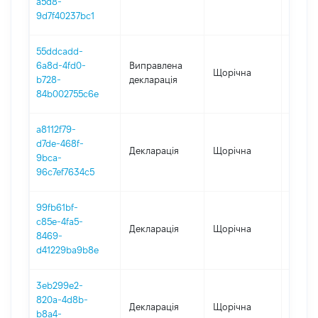
a5d8-
9d7f40237bc1
55ddcadd-
6a8d-4fd0-
Виправлена
Щорічна
2023
b728-
декларація
84b002755c6e
a8112f79-
d7de-468f-
Декларація
Щорічна
2023
9bca-
96c7ef7634c5
99fb61bf-
c85e-4fa5-
Декларація
Щорічна
2022
8469-
d41229ba9b8e
3eb299e2-
820a-4d8b-
Декларація
Щорічна
2021
b8a4-