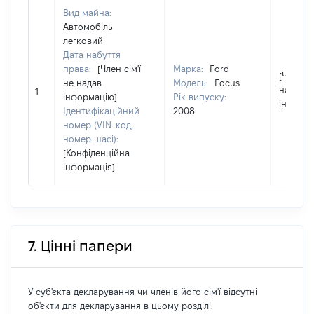
Вид майна:
Автомобіль
легковий
Дата набуття
права:
[Член сім'ї
Марка:
Ford
[Член сі
не надав
Модель:
Focus
надав
1
інформацію]
Рік випуску:
інформа
Ідентифікаційний
2008
номер (VIN-код,
номер шасі):
[Конфіденційна
інформація]
7. Цінні папери
У суб'єкта декларування чи членів його сім'ї відсутні
об'єкти для декларування в цьому розділі.