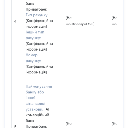
банк
Приватбанк
Тип рахунку:
[Не
[Не
[Конфіденційна
4
застосовується]
застосов
інформація]
Інший тип
рахунку:
[Конфіденційна
інформація]
Номер
рахунку:
[Конфіденційна
інформація]
Найменування
банку або
іншої
фінансової
установи:
АТ
комерційний
банк
[Не
[Не
Приватбанк
5