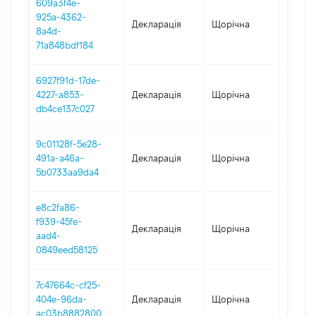
609a3f4e-
925a-4362-
Декларація
Щорічна
2020
8a4d-
71a848bdf184
6927f91d-17de-
4227-a853-
Декларація
Щорічна
2019
db4ce137c027
9c01128f-5e28-
491a-a46a-
Декларація
Щорічна
2018
5b0733aa9da4
e8c2fa86-
f939-45fe-
Декларація
Щорічна
2017
aad4-
0849eed58125
7c47664c-cf25-
404e-96da-
Декларація
Щорічна
2016
ac03b8882800