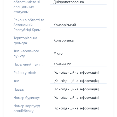
Дніпропетровська
область/місто зі
спеціальним
статусом:
Район в області та
Криворізький
Автономній
Республіці Крим:
Територіальна
Криворізька
громада:
Тип населеного
Місто
пункту:
Кривий Ріг
Населений пункт:
[Конфіденційна інформація]
Район у місті:
[Конфіденційна інформація]
Тип:
[Конфіденційна інформація]
Назва:
[Конфіденційна інформація]
Номер будинку:
Номер корпусу/
[Конфіденційна інформація]
секції/блоку: