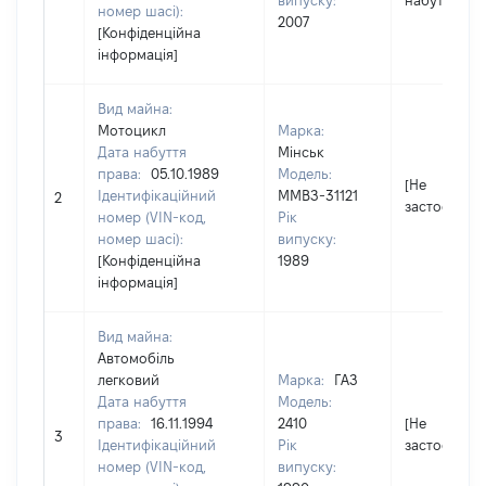
випуску:
набуття пр
номер шасі):
2007
[Конфіденційна
інформація]
Вид майна:
Мотоцикл
Марка:
Дата набуття
Мінськ
права:
05.10.1989
Модель:
[Не
Ідентифікаційний
ММВЗ-31121
2
застосовуєт
номер (VIN-код,
Рік
номер шасі):
випуску:
[Конфіденційна
1989
інформація]
Вид майна:
Автомобіль
легковий
Марка:
ГАЗ
Дата набуття
Модель:
права:
16.11.1994
2410
[Не
3
Ідентифікаційний
Рік
застосовуєт
номер (VIN-код,
випуску: