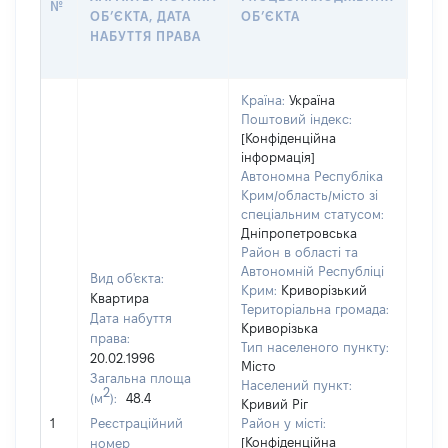
№
ОБʼЄКТА, ДАТА
ОБʼЄКТА
ОС
НАБУТТЯ ПРАВА
ГР
ОЦІ
Країна:
Україна
Поштовий індекс:
[Конфіденційна
інформація]
Автономна Республіка
Крим/область/місто зі
спеціальним статусом:
Дніпропетровська
Район в області та
Автономній Республіці
Вид об'єкта:
Крим:
Криворізький
Квартира
Територіальна громада:
Дата набуття
Криворізька
права:
Тип населеного пункту:
20.02.1996
Місто
Загальна площа
Населений пункт:
2
(м
):
48.4
Кривий Ріг
[Не
1
Реєстраційний
Район у місті:
заст
[Конфіденційна
номер