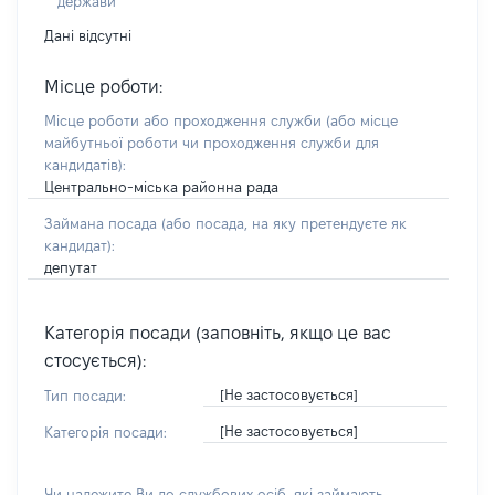
держави
Дані відсутні
Місце роботи:
Місце роботи або проходження служби
(або місце
майбутньої роботи чи проходження служби для
кандидатів)
:
Центрально-міська районна рада
Займана посада
(або посада, на яку претендуєте як
кандидат)
:
депутат
Категорія посади (заповніть, якщо це вас
стосується):
[Не застосовується]
Тип посади:
[Не застосовується]
Категорія посади:
Чи належите Ви до службових осіб, які займають