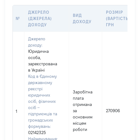
ДЖЕРЕЛО
РОЗМІР
ВИД
№
(ДЖЕРЕЛА)
(ВАРТІСТЬ),
ДОХОДУ
ДОХОДУ
ГРН
Джерело
доходу:
Юридична
особа,
зареєстрована
в Україні
Код в Єдиному
державному
реєстрі
Заробітна
юридичних
плата
осіб, фізичних
отримана
осіб –
за
270906
1
підприємців та
основним
громадських
місцем
формувань:
роботи
02142325
Найменування: