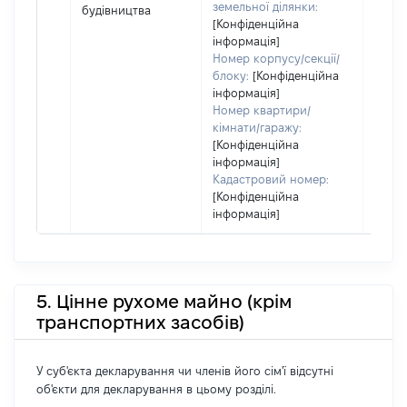
земельної ділянки:
будівництва
корис
[Конфіденційна
незал
інформація]
прав
Номер корпусу/секції/
підст
блоку:
[Конфіденційна
набут
інформація]
прав
Номер квартири/
кімнати/гаражу:
[Конфіденційна
інформація]
Кадастровий номер:
[Конфіденційна
інформація]
5. Цінне рухоме майно (крім
транспортних засобів)
У суб'єкта декларування чи членів його сім'ї відсутні
об'єкти для декларування в цьому розділі.