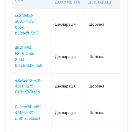
ДОКУМЕНТА
ДЕКЛАРАЦІЇ
ce21048d-
a09c-4fd9-
Декларація
Щорічна
2025
8b3d-
b824e5f1f2c3
4b471c84-
58a6-4a4b-
Декларація
Щорічна
2024
8d33-
60a3d63263a9
ea242e4d-7d1f-
43c1-b275-
Декларація
Щорічна
2022
0e9c2743fa8d
0cfceb74-ad9f-
4739-a021-
Декларація
Щорічна
2021
db61eca45ec4