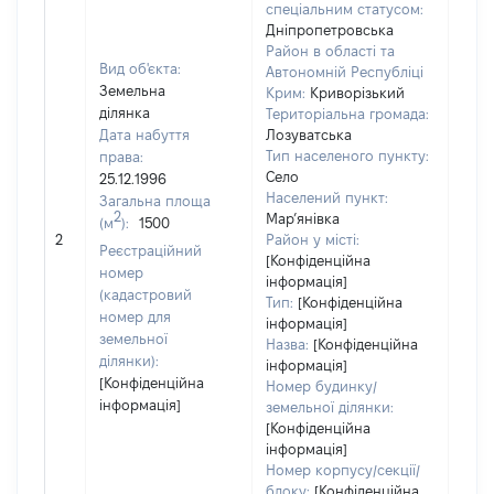
спеціальним статусом:
Дніпропетровська
Район в області та
Вид об'єкта:
Автономній Республіці
Земельна
Крим:
Криворізький
ділянка
Територіальна громада:
Дата набуття
Лозуватська
Тип населеного пункту:
права:
Село
25.12.1996
Населений пункт:
Загальна площа
2
Мар’янівка
(м
):
1500
[Не
2
Район у місті:
заст
Реєстраційний
[Конфіденційна
номер
інформація]
(кадастровий
Тип:
[Конфіденційна
номер для
інформація]
земельної
Назва:
[Конфіденційна
ділянки):
інформація]
[Конфіденційна
Номер будинку/
інформація]
земельної ділянки:
[Конфіденційна
інформація]
Номер корпусу/секції/
блоку:
[Конфіденційна