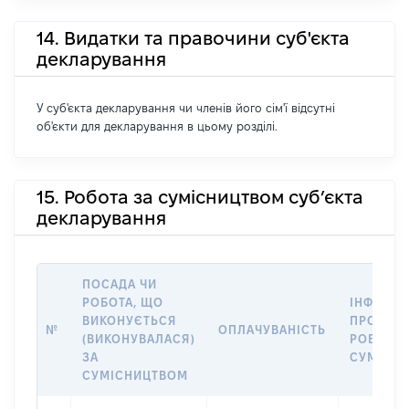
14. Видатки та правочини суб'єкта
декларування
У суб'єкта декларування чи членів його сім'ї відсутні
об'єкти для декларування в цьому розділі.
15. Робота за сумісництвом суб’єкта
декларування
ПОСАДА ЧИ
РОБОТА, ЩО
ІНФОРМА
ВИКОНУЄТЬСЯ
ПРО МІС
№
ОПЛАЧУВАНІСТЬ
(ВИКОНУВАЛАСЯ)
РОБОТИ 
ЗА
СУМІСН
СУМІСНИЦТВОМ