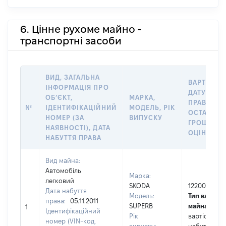
6. Цінне рухоме майно -
транспортні засоби
ВИД, ЗАГАЛЬНА
ВАРТІСТЬ 
ІНФОРМАЦІЯ ПРО
ДАТУ НАБ
ОБʼЄКТ,
МАРКА,
ПРАВА АБ
№
ІДЕНТИФІКАЦІЙНИЙ
МОДЕЛЬ, РІК
ОСТАННЬ
НОМЕР (ЗА
ВИПУСКУ
ГРОШОВ
НАЯВНОСТІ), ДАТА
ОЦІНКОЮ,
НАБУТТЯ ПРАВА
Вид майна:
Автомобіль
Марка:
легковий
SKODA
122000
Дата набуття
Модель:
Тип вартост
права:
05.11.2011
SUPERB
майна:
це
1
Ідентифікаційний
Рік
вартість на
номер (VIN-код,