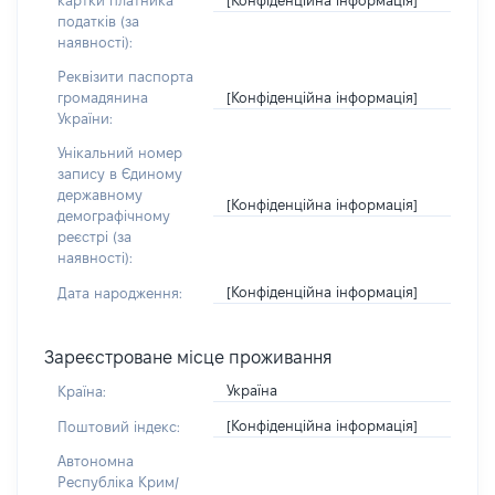
картки платника
податків (за
наявності):
Реквізити паспорта
[Конфіденційна інформація]
громадянина
України:
Унікальний номер
запису в Єдиному
державному
[Конфіденційна інформація]
демографічному
реєстрі (за
наявності):
[Конфіденційна інформація]
Дата народження:
Зареєстроване місце проживання
Україна
Країна:
[Конфіденційна інформація]
Поштовий індекс:
Автономна
Республіка Крим/