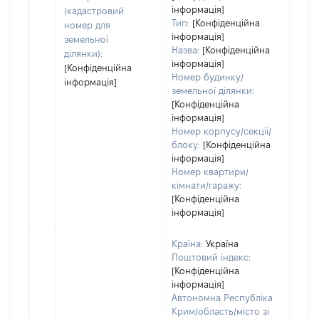
інформація]
(кадастровий
Тип:
[Конфіденційна
номер для
інформація]
земельної
Назва:
[Конфіденційна
ділянки):
інформація]
[Конфіденційна
Номер будинку/
інформація]
земельної ділянки:
[Конфіденційна
інформація]
Номер корпусу/секції/
блоку:
[Конфіденційна
інформація]
Номер квартири/
кімнати/гаражу:
[Конфіденційна
інформація]
Країна:
Україна
Поштовий індекс:
[Конфіденційна
інформація]
Автономна Республіка
Крим/область/місто зі