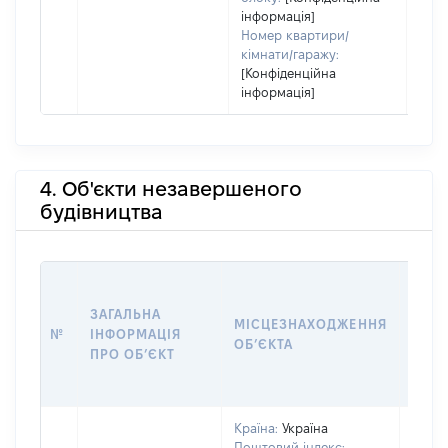
інформація]
Номер квартири/
кімнати/гаражу:
[Конфіденційна
інформація]
4. Об'єкти незавершеного
будівництва
ЗАГАЛЬНА
ПІДС
МІСЦЕЗНАХОДЖЕННЯ
№
ІНФОРМАЦІЯ
ДЕК
ОБʼЄКТА
ПРО ОБʼЄКТ
ОБʼЄ
Країна:
Україна
Поштовий індекс: