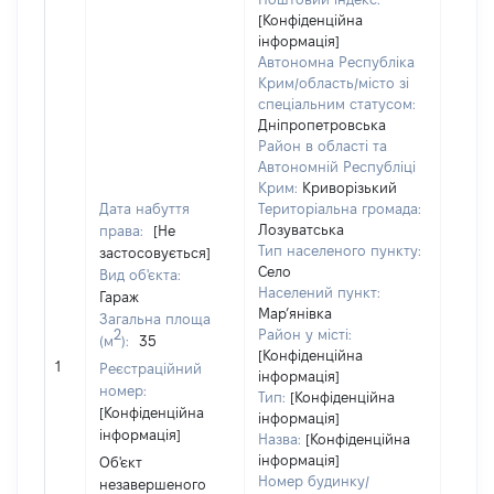
[Конфіденційна
інформація]
Автономна Республіка
Крим/область/місто зі
спеціальним статусом:
Об'єк
Дніпропетровська
розт
Район в області та
на зе
Автономній Республіці
ділян
Крим:
Криворізький
нале
Дата набуття
Територіальна громада:
суб'є
Лозуватська
права:
[Не
декл
Тип населеного пункту:
застосовується]
або ч
Село
Вид об'єкта:
його с
Населений пункт:
Гараж
праві
Мар’янівка
Загальна площа
прива
2
Район у місті:
(м
):
35
власн
[Конфіденційна
1
Реєстраційний
вклю
інформація]
номер:
спіль
Тип:
[Конфіденційна
[Конфіденційна
інформація]
власн
інформація]
Назва:
[Конфіденційна
перед
інформація]
Об'єкт
в оре
Номер будинку/
незавершеного
іншом