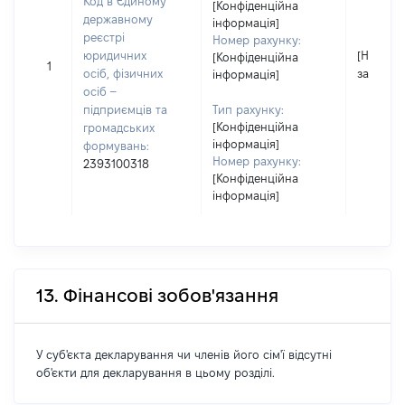
Код в Єдиному
[Конфіденційна
державному
інформація]
реєстрі
Номер рахунку:
юридичних
[Не
[Конфіденційна
1
осіб, фізичних
застосо
інформація]
осіб –
підприємців та
Тип рахунку:
[Конфіденційна
громадських
інформація]
формувань:
Номер рахунку:
2393100318
[Конфіденційна
інформація]
13. Фінансові зобов'язання
У суб'єкта декларування чи членів його сім'ї відсутні
об'єкти для декларування в цьому розділі.