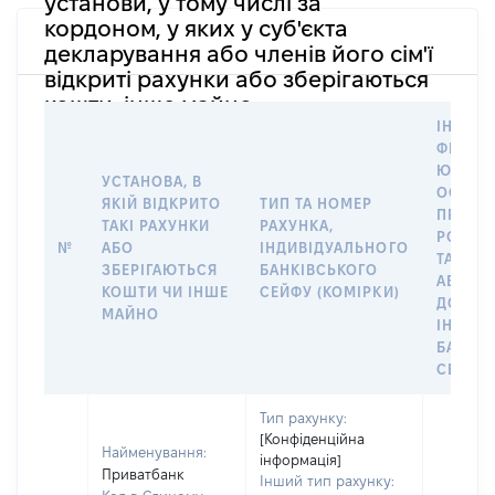
установи, у тому числі за
кордоном, у яких у суб'єкта
декларування або членів його сім'ї
відкриті рахунки або зберігаються
кошти, інше майно
ІНФОР
ФІЗИЧН
ЮРИДИ
УСТАНОВА, В
ОСОБУ,
ЯКІЙ ВІДКРИТО
ТИП ТА НОМЕР
ПРАВО
ТАКІ РАХУНКИ
РАХУНКА,
РОЗПО
№
АБО
ІНДИВІДУАЛЬНОГО
ТАКИМ
ЗБЕРІГАЮТЬСЯ
БАНКІВСЬКОГО
АБО М
КОШТИ ЧИ ІНШЕ
СЕЙФУ (КОМІРКИ)
ДО
МАЙНО
ІНДИВ
БАНКІ
СЕЙФУ 
Тип рахунку:
[Конфіденційна
Найменування:
інформація]
Приватбанк
Інший тип рахунку: