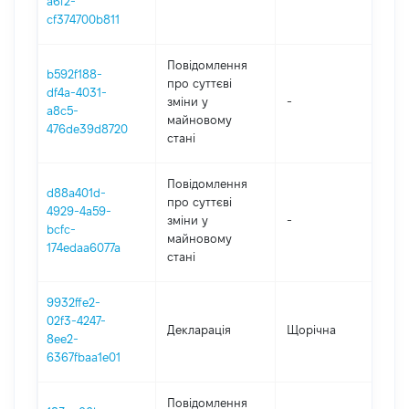
a6f2-
cf374700b811
Повідомлення
b592f188-
про суттєві
df4a-4031-
зміни y
-
201
a8c5-
майновому
476de39d8720
стані
Повідомлення
d88a401d-
про суттєві
4929-4a59-
зміни y
-
201
bcfc-
майновому
174edaa6077a
стані
9932ffe2-
02f3-4247-
Декларація
Щорічна
201
8ee2-
6367fbaa1e01
Повідомлення