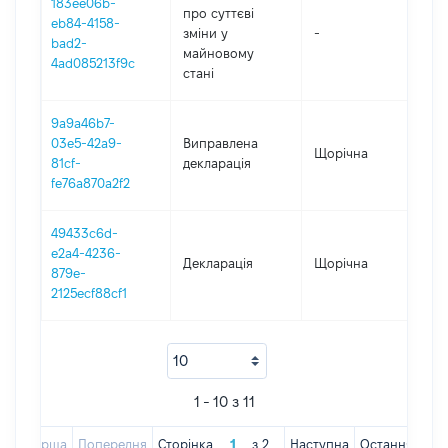
183ee06b-
про суттєві
eb84-4158-
зміни y
-
201
bad2-
майновому
4ad085213f9c
стані
9a9a46b7-
03e5-42a9-
Виправлена
Щорічна
201
81cf-
декларація
fe76a870a2f2
49433c6d-
e2a4-4236-
Декларація
Щорічна
201
879e-
2125ecf88cf1
1 - 10 з 11
Перша
Попередня
Сторінка
з
2
Наступна
Остання