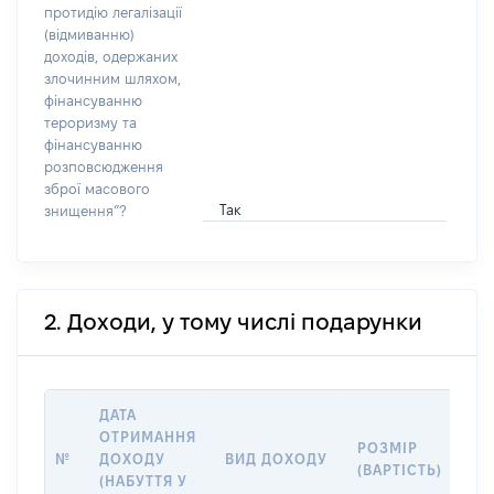
протидію легалізації
(відмиванню)
доходів, одержаних
злочинним шляхом,
фінансуванню
тероризму та
фінансуванню
розповсюдження
зброї масового
Так
знищення”?
2. Доходи, у тому числі подарунки
ДАТА
ОТРИМАННЯ
РОЗМІР
ІН
№
ДОХОДУ
ВИД ДОХОДУ
(ВАРТІСТЬ)
ПР
(НАБУТТЯ У