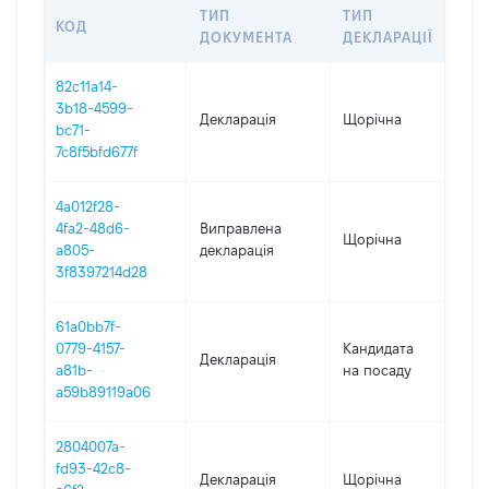
ТИП
ТИП
КОД
ПЕ
ДОКУМЕНТА
ДЕКЛАРАЦІЇ
82c11a14-
3b18-4599-
Декларація
Щорічна
201
bc71-
7c8f5bfd677f
4a012f28-
4fa2-48d6-
Виправлена
Щорічна
201
a805-
декларація
3f8397214d28
61a0bb7f-
0779-4157-
Кандидата
Декларація
201
a81b-
на посаду
a59b89119a06
2804007a-
fd93-42c8-
Декларація
Щорічна
201