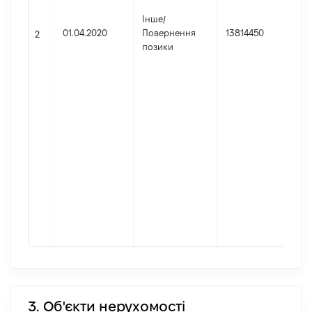
інф
Інше
/
По
01.04.2020
Повернення
13814450
но
2
позики
[Ко
інф
За
міс
пр
[Ко
інф
Мі
фа
пр
збі
за
мі
пр
3. Об'єкти нерухомості