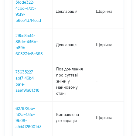
51dde322-
4cbc-47d5-
Декларація
Щорічна
202
95f9-
b6ee4d7f4ecd
295e8a34-
86de-436b-
Декларація
Щорічна
202
b89b-
60327de8e693
Повідомлення
73635227-
про суттєві
abf7-46b4-
зміни y
-
202
ba1e-
майновому
aae19fa81318
стані
627872bb-
f32a-43fc-
Виправлена
Щорічна
202
9b08-
декларація
a5d4126001d3