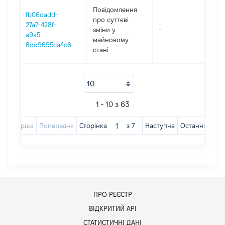
Повідомлення
fb06dadd-
про суттєві
27a7-428f-
зміни y
-
202
a9a5-
майновому
8dd9695ca4c6
стані
1 - 10 з 63
Перша
Попередня
Сторінка
з
7
Наступна
Остання
ПРО РЕЄСТР
ВІДКРИТИЙ АРІ
СТАТИСТИЧНІ ДАНІ