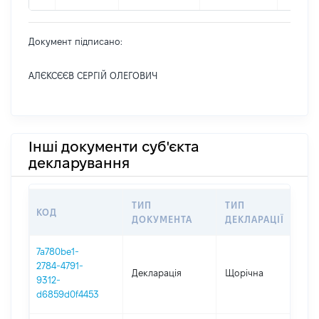
Документ підписано:
АЛЄКСЄЄВ СЕРГІЙ ОЛЕГОВИЧ
Інші документи суб'єкта
декларування
ТИП
ТИП
КОД
ПЕ
ДОКУМЕНТА
ДЕКЛАРАЦІЇ
7a780be1-
2784-4791-
Декларація
Щорічна
202
9312-
d6859d0f4453