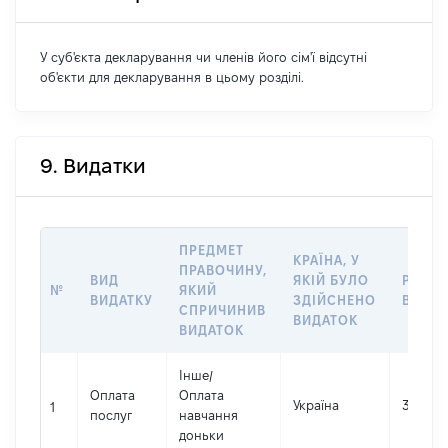
У суб'єкта декларування чи членів його сім'ї відсутні
об'єкти для декларування в цьому розділі.
9. Видатки
ПРЕДМЕТ
КРАЇНА, У
ПРАВОЧИНУ,
ВИД
ЯКІЙ БУЛО
РОЗМ
№
ЯКИЙ
ВИДАТКУ
ЗДІЙСНЕНО
ВИДАТ
СПРИЧИНИВ
ВИДАТОК
ВИДАТОК
Інше
/
Оплата
Оплата
Україна
367595
1
послуг
навчання
доньки