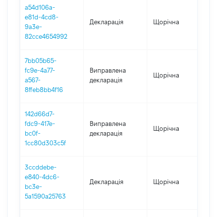
a54d106a-
e81d-4cd8-
Декларація
Щорічна
202
9a3e-
82cce4654992
7bb05b65-
fc9e-4a77-
Виправлена
Щорічна
202
a567-
декларація
8ffeb8bb4f16
142d66d7-
fdc9-417e-
Виправлена
Щорічна
202
bc0f-
декларація
1cc80d303c5f
3ccddebe-
e840-4dc6-
Декларація
Щорічна
202
bc3e-
5a1590a25763