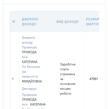
ДЖЕРЕЛО
РОЗМІР
№
ВИД ДОХОДУ
ДОХОДУ
(ВАРТІСТЬ)
Джерело
доходу:
Прізвище:
ПРИХОДА
Ім'я:
КАТЕРИНА
Заробітна
По батькові
плата
(за
отримана
наявності):
1
за
47961
МИХАЙЛІВНА
основним
Декларує:
місцем
роботи
Прізвище:
ПРИХОДА
Ім'я:
КАТЕРИНА