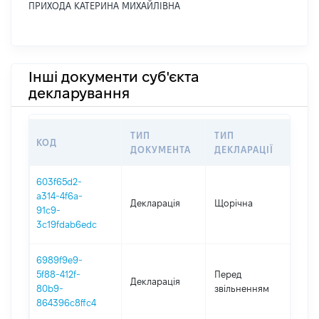
ПРИХОДА КАТЕРИНА МИХАЙЛІВНА
Інші документи суб'єкта
декларування
ТИП
ТИП
КОД
ПЕР
ДОКУМЕНТА
ДЕКЛАРАЦІЇ
603f65d2-
a314-4f6a-
Декларація
Щорічна
202
91c9-
3c19fdab6edc
6989f9e9-
01.0
5f88-412f-
Перед
Декларація
-
80b9-
звільненням
15.1
864396c8ffc4