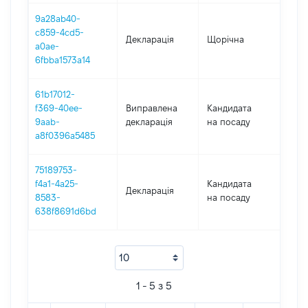
9a28ab40-
c859-4cd5-
Декларація
Щорічна
202
a0ae-
6fbba1573a14
61b17012-
f369-40ee-
Виправлена
Кандидата
202
9aab-
декларація
на посаду
a8f0396a5485
75189753-
f4a1-4a25-
Кандидата
Декларація
202
8583-
на посаду
638f8691d6bd
1 - 5 з 5