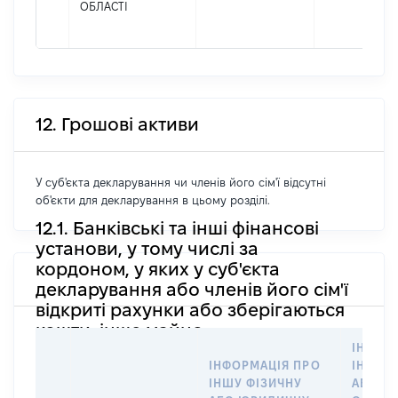
ОБЛАСТІ
12. Грошові активи
У суб'єкта декларування чи членів його сім'ї відсутні
об'єкти для декларування в цьому розділі.
12.1. Банківські та інші фінансові
установи, у тому числі за
кордоном, у яких у суб'єкта
декларування або членів його сім'ї
відкриті рахунки або зберігаються
кошти, інше майно
ІНФОР
ІНФОРМАЦІЯ ПРО
ІНШУ 
ІНШУ ФІЗИЧНУ
АБО Ю