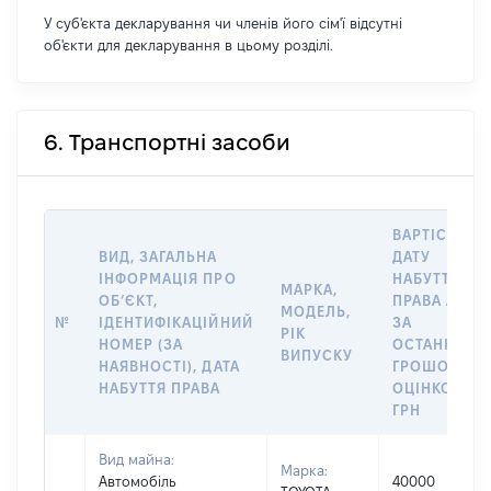
У суб'єкта декларування чи членів його сім'ї відсутні
об'єкти для декларування в цьому розділі.
6. Транспортні засоби
ВАРТІСТЬ Н
ВИД, ЗАГАЛЬНА
ДАТУ
ІНФОРМАЦІЯ ПРО
НАБУТТЯ
МАРКА,
ОБʼЄКТ,
ПРАВА АБО
МОДЕЛЬ,
№
ІДЕНТИФІКАЦІЙНИЙ
ЗА
РІК
НОМЕР (ЗА
ОСТАННЬО
ВИПУСКУ
НАЯВНОСТІ), ДАТА
ГРОШОВОЮ
НАБУТТЯ ПРАВА
ОЦІНКОЮ,
ГРН
Вид майна:
Марка:
Автомобіль
40000