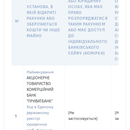
АБО ЮРИДИЧНУ
ОСОБУ,
УСТАНОВА, В
ОСОБУ, ЯКА МАЄ
ВІДКР
ЯКІЙ ВІДКРИТІ
ПРАВО
РАХУНО
РАХУНКИ АБО
РОЗПОРЯДЖАТИСЯ
СУБ’ЄК
№
ЗБЕРІГАЮТЬСЯ
ТАКИМ РАХУНКОМ
ДЕКЛА
КОШТИ ЧИ ІНШЕ
АБО МАЄ ДОСТУП
АБО ЧЛ
МАЙНО
ДО
СІМ’Ї 
ІНДИВІДУАЛЬНОГО
ДОГОВ
БАНКІВСЬКОГО
ІНДИВ
СЕЙФУ (КОМІРКИ)
БАНКІ
СЕЙФУ 
Найменування:
АКЦІОНЕРНЕ
ТОВАРИСТВО
КОМЕРЦІЙНИЙ
БАНК
"ПРИВАТБАНК"
Код в Єдиному
державному
[Не
[Не
1
реєстрі
застосовується]
застосо
юридичних