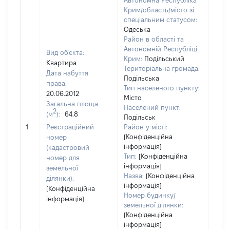
Автономна Республіка
Крим/область/місто зі
спеціальним статусом:
Одеська
Район в області та
Автономній Республіці
Вид об'єкта:
Крим:
Подільський
Квартира
Територіальна громада:
Дата набуття
Подільська
права:
Тип населеного пункту:
850
20.06.2012
Місто
Тип
Загальна площа
Населений пункт:
варт
2
(м
):
64.8
Подільськ
обʼє
1
Реєстраційний
Район у місті:
варт
[Конфіденційна
номер
дату
інформація]
(кадастровий
набу
Тип:
[Конфіденційна
номер для
пра
інформація]
земельної
Назва:
[Конфіденційна
ділянки):
інформація]
[Конфіденційна
Номер будинку/
інформація]
земельної ділянки:
[Конфіденційна
інформація]