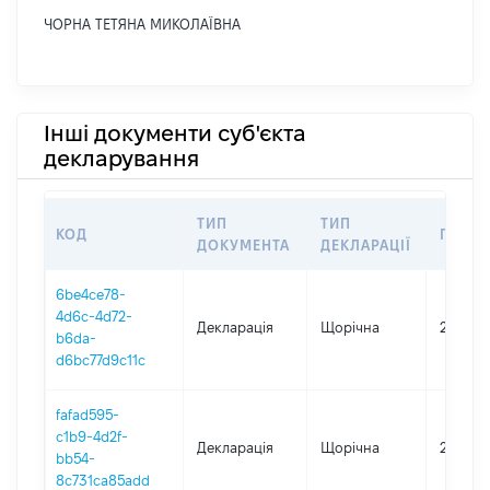
ЧОРНА ТЕТЯНА МИКОЛАЇВНА
Інші документи суб'єкта
декларування
ТИП
ТИП
КОД
ПЕРІО
ДОКУМЕНТА
ДЕКЛАРАЦІЇ
6be4ce78-
4d6c-4d72-
Декларація
Щорічна
2025
b6da-
d6bc77d9c11c
fafad595-
c1b9-4d2f-
Декларація
Щорічна
2024
bb54-
8c731ca85add