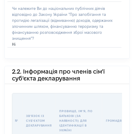
Чи належите Ви до національних публічних діячів
відповідно до Закону України "Про запобігання та
протидію легалізації (відмиванню) доходів, одержаних
злочинним шляхом, фінансуванню тероризму та
фінансуванню розповсюдження зброї масового
знищення"?
Ні
2.2. Інформація про членів сім'ї
суб'єкта декларування
ПРІЗВИЩЕ, ІМʼЯ, ПО
ЗВʼЯЗОК ІЗ
БАТЬКОВІ (ЗА
№
СУБʼЄКТОМ
НАЯВНОСТІ) ДЛЯ
ГРОМАДЯНСТВО
ДЕКЛАРУВАННЯ
ІДЕНТИФІКАЦІЇ В
УКРАЇНІ