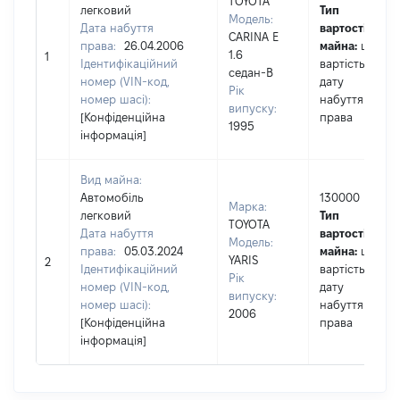
TOYOTA
легковий
Тип
Модель:
Дата набуття
вартості
CARINA E
права:
26.04.2006
майна:
це
1.6
1
Ідентифікаційний
вартість на
седан-В
номер (VIN-код,
дату
Рік
номер шасі):
набуття
випуску:
[Конфіденційна
права
1995
інформація]
Вид майна:
Автомобіль
130000
Марка:
легковий
Тип
TOYOTA
Дата набуття
вартості
Модель:
права:
05.03.2024
майна:
це
YARIS
2
Ідентифікаційний
вартість на
Рік
номер (VIN-код,
дату
випуску:
номер шасі):
набуття
2006
[Конфіденційна
права
інформація]