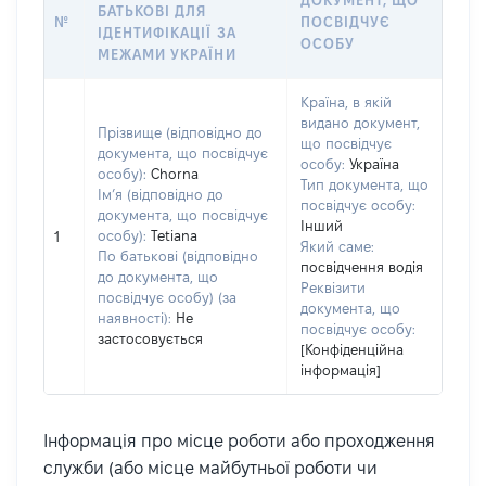
ДОКУМЕНТ, ЩО
БАТЬКОВІ ДЛЯ
№
ПОСВІДЧУЄ
ІДЕНТИФІКАЦІЇ ЗА
ОСОБУ
МЕЖАМИ УКРАЇНИ
Країна, в якій
видано документ,
Прізвище (відповідно до
що посвідчує
документа, що посвідчує
особу:
Україна
особу):
Chorna
Тип документа, що
Ім’я (відповідно до
посвідчує особу:
документа, що посвідчує
Інший
особу):
Tetiana
1
Який саме:
По батькові (відповідно
посвідчення водія
до документа, що
Реквізити
посвідчує особу) (за
документа, що
наявності):
Не
посвідчує особу:
застосовується
[Конфіденційна
інформація]
Інформація про місце роботи або проходження
служби (або місце майбутньої роботи чи