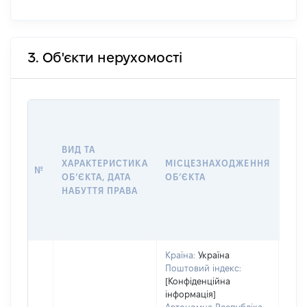
3. Об'єкти нерухомості
ВАР
ДАТ
НАБ
ВИД ТА
ПРА
ХАРАКТЕРИСТИКА
МІСЦЕЗНАХОДЖЕННЯ
№
ЗА
ОБʼЄКТА, ДАТА
ОБʼЄКТА
ОС
НАБУТТЯ ПРАВА
ГР
ОЦІ
ГРН
Країна:
Україна
Поштовий індекс:
[Конфіденційна
інформація]