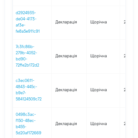
d2924935-
de04-4173-
Декларація
Щорічна
2023
af3e-
fe8a5e911c91
7c3fc86b-
279b-4052-
Декларація
Щорічна
2022
bd90-
72ffe2b172d2
c3ec0611-
4843-445c-
Декларація
Щорічна
2021
b9e7-
584124509c72
0498c3ac-
f150-48ec-
Декларація
Щорічна
2020
b455-
5d20af172669