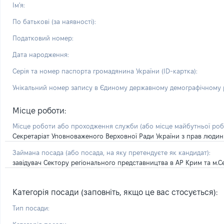
Ім'я:
По батькові (за наявності):
Податковий номер:
Дата народження:
Серія та номер паспорта громадянина України (ID-картка):
Унікальний номер запису в Єдиному державному демографічному р
Місце роботи:
Місце роботи або проходження служби
(або місце майбутньої ро
Секретаріат Уповноваженого Верховної Ради України з прав люди
Займана посада
(або посада, на яку претендуєте як кандидат)
:
завідувач Сектору регіонального представництва в АР Крим та м.С
Категорія посади (заповніть, якщо це вас стосується):
Тип посади: