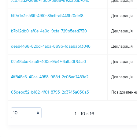
7cb71ad2-2668-4b05-b868-8925f5bb7040
Декларація
557d1c7c-56ff-49f0-85c5-a5446bf0def8
Декларація
b7b12db0-af0e-4a0d-9cfa-729b5ead7f30
Декларація
dea64466-82bd-4aba-869b-fdaa6abf3046
Декларація
02e18c5d-5cb9-400e-9b47-4affa0f755a0
Декларація
4ff546a6-40aa-4958-965d-2c08ad7459a2
Декларація
63debc52-b182-4f61-8793-2c3743a030a3
Повідомлення
1 - 10 з 16