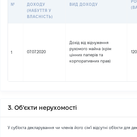
РО
№
ДОХОДУ
ВИД ДОХОДУ
(В
(НАБУТТЯ У
ВЛАСНІСТЬ)
Дохід від відчуження
рухомого майна (крім
07.07.2020
12
1
цінних паперів та
корпоративних прав)
3. Об'єкти нерухомості
У суб'єкта декларування чи членів його сім'ї відсутні об'єкти для д