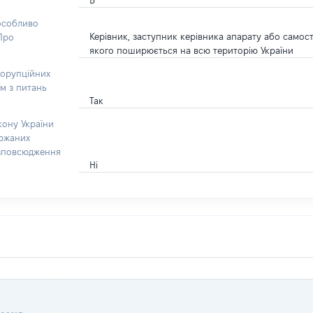
Б
 особливо
Керівник, заступник керівника апарату або самос
“Про
якого поширюється на всю територію України
корупційних
ом з питань
Так
кону України
ержаних
озповсюдження
Ні