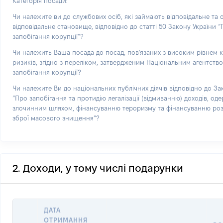
Категорія посади:
Чи належите ви до службових осіб, які займають відповідальне та
відповідальне становище, відповідно до статті 50 Закону України 
запобігання корупції”?
Чи належить Ваша посада до посад, пов'язаних з високим рівнем 
ризиків, згідно з переліком, затвердженим Національним агентств
запобігання корупції?
Чи належите Ви до національних публічних діячів відповідно до За
“Про запобігання та протидію легалізації (відмиванню) доходів, од
злочинним шляхом, фінансуванню тероризму та фінансуванню р
зброї масового знищення”?
2. Доходи, у тому числі подарунки
ДАТА
ОТРИМАННЯ