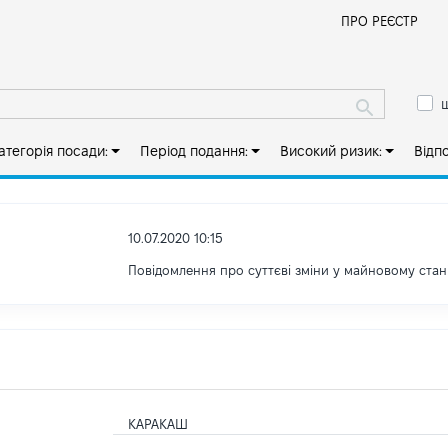
Й
ПРО РЕЄСТР
ш
атегорія посади:
Період подання:
Високий ризик:
Відп
10.07.2020 10:15
Повідомлення про суттєві зміни y майновому стан
КАРАКАШ