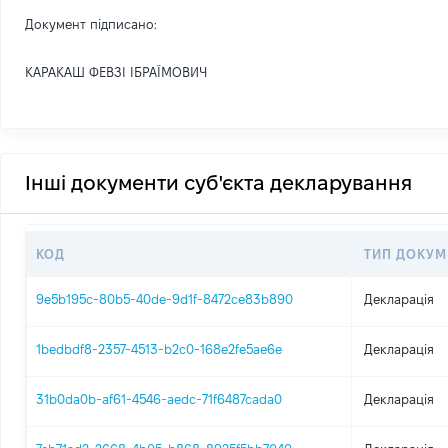
Документ підписано:
КАРАКАШ ФЕВЗІ ІБРАЇМОВИЧ
Інші документи суб'єкта декларування
КОД
ТИП ДОКУМ
9e5b195c-80b5-40de-9d1f-8472ce83b890
Декларація
1bedbdf8-2357-4513-b2c0-168e2fe5ae6e
Декларація
31b0da0b-af61-4546-aedc-71f6487cada0
Декларація