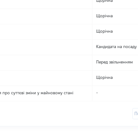
Щорічна
Щорічна
Щорічна
Кандидата на посаду
Перед звільненням
Щорічна
 про суттєві зміни y майновому стані
-
П