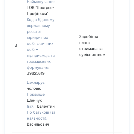
Найменування:
ТОВ "Прогрес-
Профітком"
Код в Єдиному
державному
реєстрі
Заробітна
юридичних
плата
осіб, фізичних
3
8102
отримана за
осіб –
сумісництвом
підприємців та
громадських
формувань:
39825619
Декларує:
чоловік
Прізвище:
Шемчук
Ім'я:
Валентин
По батькові (за
наявності):
Васильович