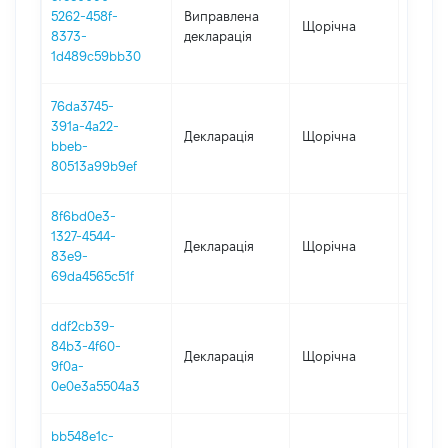
5262-458f-
Виправлена
Щорічна
2025
8373-
декларація
1d489c59bb30
76da3745-
391a-4a22-
Декларація
Щорічна
2025
bbeb-
80513a99b9ef
8f6bd0e3-
1327-4544-
Декларація
Щорічна
2024
83e9-
69da4565c51f
ddf2cb39-
84b3-4f60-
Декларація
Щорічна
2023
9f0a-
0e0e3a5504a3
bb548e1c-