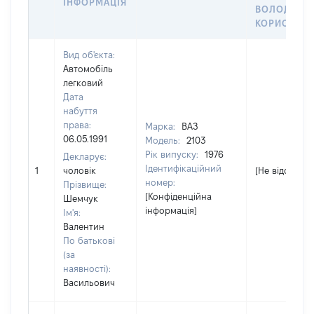
ІНФОРМАЦІЯ
ВОЛОДІННЯ
КОРИСТУВ
Вид об'єкта:
Автомобіль
легковий
Дата
набуття
права:
Марка:
ВАЗ
06.05.1991
Модель:
2103
Рік випуску:
1976
Декларує:
Ідентифікаційний
1
чоловік
[Не відомо]
номер:
Прізвище:
[Конфіденційна
Шемчук
інформація]
Ім'я:
Валентин
По батькові
(за
наявності):
Васильович