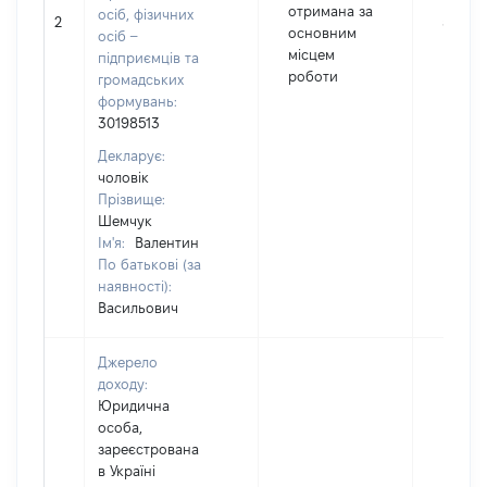
отримана за
осіб, фізичних
2
54978
основним
осіб –
місцем
підприємців та
роботи
громадських
формувань:
30198513
Декларує:
чоловік
Прізвище:
Шемчук
Ім'я:
Валентин
По батькові (за
наявності):
Васильович
Джерело
доходу:
Юридична
особа,
зареєстрована
в Україні