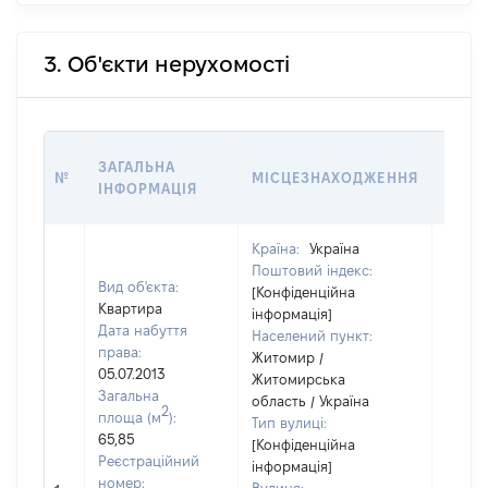
3. Об'єкти нерухомості
ВАРТ
ЗАГАЛЬНА
№
МІСЦЕЗНАХОДЖЕННЯ
НА Д
ІНФОРМАЦІЯ
НАБУ
Країна:
Україна
Поштовий індекс:
Вид об'єкта:
[Конфіденційна
Квартира
інформація]
Дата набуття
Населений пункт:
права:
Житомир /
05.07.2013
Житомирська
Загальна
область / Україна
2
площа (м
):
Тип вулиці:
65,85
[Конфіденційна
Реєстраційний
інформація]
номер: