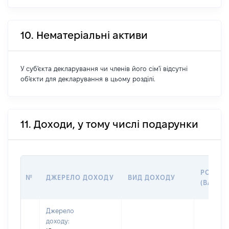
10. Нематеріальні активи
У суб'єкта декларування чи членів його сім'ї відсутні
об'єкти для декларування в цьому розділі.
11. Доходи, у тому числі подарунки
РОЗМІР
№
ДЖЕРЕЛО ДОХОДУ
ВИД ДОХОДУ
(ВАРТІС
Джерело
доходу: