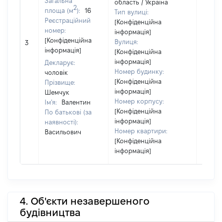
Загальна
область / Україна
2
площа (м
):
16
Тип вулиці:
Реєстраційний
[Конфіденційна
номер:
інформація]
[Конфіденційна
Вулиця:
3
500
інформація]
[Конфіденційна
інформація]
Декларує:
Номер будинку:
чоловік
[Конфіденційна
Прізвище:
інформація]
Шемчук
Номер корпусу:
Ім'я:
Валентин
[Конфіденційна
По батькові (за
інформація]
наявності):
Номер квартири:
Васильович
[Конфіденційна
інформація]
4. Об'єкти незавершеного
будівництва