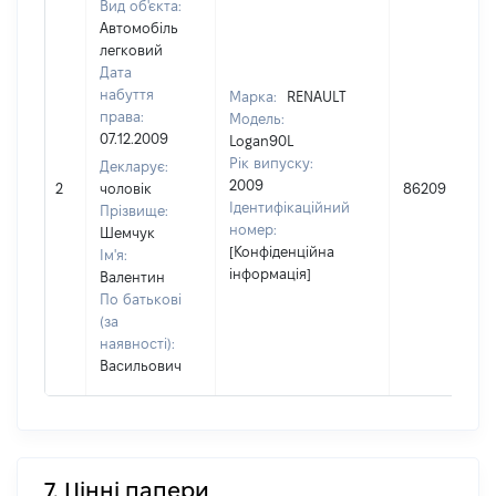
Вид об'єкта:
Автомобіль
легковий
Дата
набуття
Марка:
RENAULT
права:
Модель:
07.12.2009
Logan90L
Рік випуску:
Декларує:
2009
2
чоловік
86209
Ідентифікаційний
Прізвище:
номер:
Шемчук
[Конфіденційна
Ім'я:
інформація]
Валентин
По батькові
(за
наявності):
Васильович
7. Цінні папери