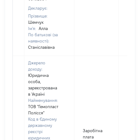
Декларує:
Прізвище:
Шемчук
Ім'я:
Алла
По батькові (за
наявності):
Станіславівна
Джерело
доходу:
Юридична
особа,
зареєстрована
в Україні
Найменування:
ТОВ "Гемопласт
Полісся"
Код в Єдиному
державному
Заробітна
реєстрі
плата
юридичних