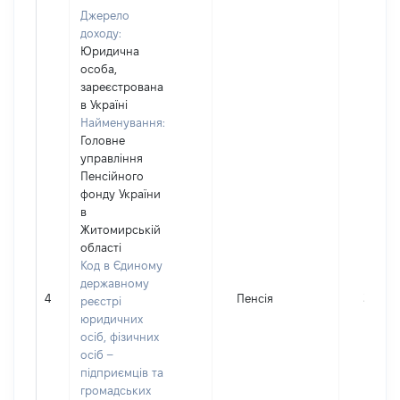
Джерело
доходу:
Юридична
особа,
зареєстрована
в Україні
Найменування:
Головне
управління
Пенсійного
фонду України
в
Житомирській
області
Код в Єдиному
державному
4
Пенсія
36645
реєстрі
юридичних
осіб, фізичних
осіб –
підприємців та
громадських