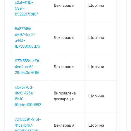
c2af-411b-
Декларація
Щорічна
2022
99ef-
b922217c8f8f
5a87745e-
d697-4ee2-
Декларація
Щорічна
2021
a443-
fb7508508d7b
977a555e-cf9f-
4ed2-ac6f-
Декларація
Щорічна
2020
2859c0d761f6
db7b778d-
4fc0-423e-
Виправлена
Щорічна
2019
8b10-
декларація
f9dddd09d552
72472291-9f3f-
41ca-bf67-
Декларація
Щорічна
2019