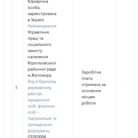
Юридична
особа,
зареєстрована
в Україні
Найменування:
Управління
праці та
соціального
захисту
населення
Корольовської
районної ради
Заробітна
м.Житомира
плата
Код в Єдиному
отримана за
1
державному
107947
основним
реєстрі
місцем
юридичних
роботи
осіб, фізичних
осіб –
підприємців та
громадських
формувань:
03192684