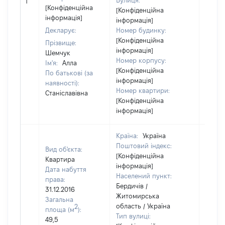
Вулиця:
1
23969
[Конфіденційна
[Конфіденційна
інформація]
інформація]
Декларує:
Номер будинку:
[Конфіденційна
Прізвище:
інформація]
Шемчук
Номер корпусу:
Ім'я:
Алла
[Конфіденційна
По батькові (за
інформація]
наявності):
Номер квартири:
Станіславівна
[Конфіденційна
інформація]
Країна:
Україна
Поштовий індекс:
Вид об'єкта:
[Конфіденційна
Квартира
інформація]
Дата набуття
Населений пункт:
права:
Бердичів /
31.12.2016
Житомирська
Загальна
область / Україна
2
площа (м
):
Тип вулиці:
49,5