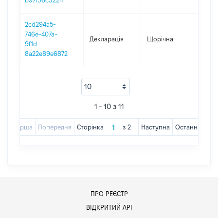
b97f36c322f1
2cd294a5-
746e-407a-
Декларація
Щорічна
2018
9f1d-
8a22e89e6872
1 - 10 з 11
Перша
Попередня
Сторінка
з
2
Наступна
Остання
ПРО РЕЄСТР
ВІДКРИТИЙ АРІ