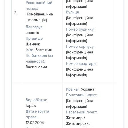
[Конфіденційна
Реєстраційний
інформація]
номер:
Вулиця:
2
13125
[Конфіденційна
[Конфіденційна
інформація]
інформація]
Декларує:
Номер будинку:
чоловік
[Конфіденційна
Прізвище:
інформація]
Шемчук
Номер корпусу:
Ім'я:
Валентин
[Конфіденційна
По батькові (за
інформація]
наявності):
Номер квартири:
Васильович
[Конфіденційна
інформація]
Країна:
Україна
Поштовий індекс:
Вид об'єкта:
[Конфіденційна
Гараж
інформація]
Дата набуття
Населений пункт:
права:
Житомир /
12.02.2004
Житомирська