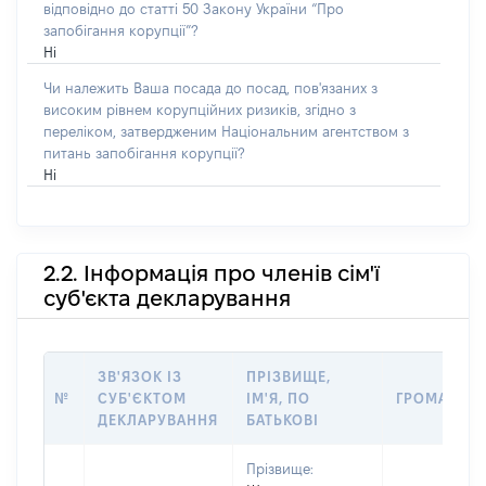
відповідно до статті 50 Закону України “Про
запобігання корупції”?
Ні
Чи належить Ваша посада до посад, пов'язаних з
високим рівнем корупційних ризиків, згідно з
переліком, затвердженим Національним агентством з
питань запобігання корупції?
Ні
2.2. Інформація про членів сім'ї
суб'єкта декларування
ЗВ'ЯЗОК ІЗ
ПРІЗВИЩЕ,
№
СУБ'ЄКТОМ
ІМ'Я, ПО
ГРОМАДЯН
ДЕКЛАРУВАННЯ
БАТЬКОВІ
Прізвище: