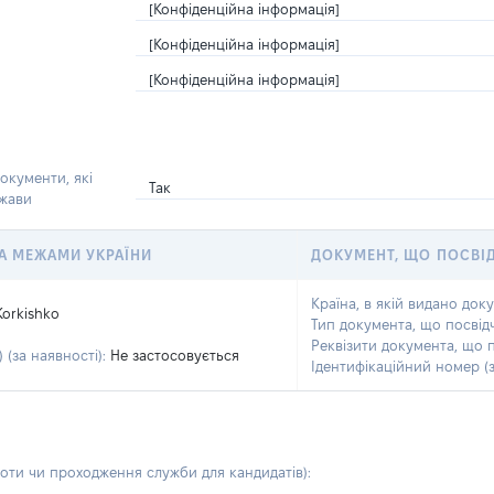
[Конфіденційна інформація]
[Конфіденційна інформація]
[Конфіденційна інформація]
окументи, які
Так
ржави
 ЗА МЕЖАМИ УКРАЇНИ
ДОКУМЕНТ, ЩО ПОСВІ
Країна, в якій видано док
Korkishko
Тип документа, що посвід
Реквізити документа, що 
 (за наявності):
Не застосовується
Ідентифікаційний номер (з
боти чи проходження служби для кандидатів)
: