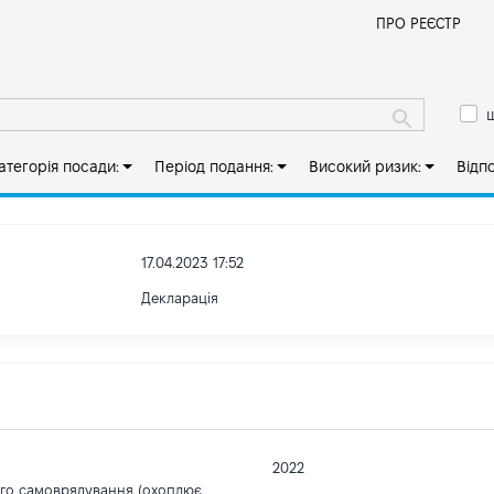
Й
ПРО РЕЄСТР
ш
атегорія посади:
Період подання:
Високий ризик:
Відп
17.04.2023 17:52
Декларація
2022
ого самоврядування (охоплює