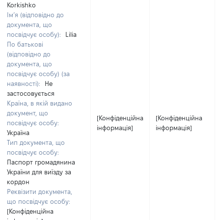
Korkishko
Ім’я (відповідно до
документа, що
посвідчує особу):
Lilia
По батькові
(відповідно до
документа, що
посвідчує особу) (за
наявності):
Не
застосовується
Країна, в якій видано
документ, що
[Конфіденційна
[Конфіденційна
посвідчує особу:
інформація]
інформація]
Україна
Тип документа, що
посвідчує особу:
Паспорт громадянина
України для виїзду за
кордон
Реквізити документа,
що посвідчує особу:
[Конфіденційна