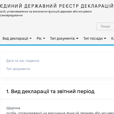
ЄДИНИЙ ДЕРЖАВНИЙ РЕЄСТР ДЕКЛАРАЦІ
осіб, уповноважених на виконання функцій держави або місцевого
самоврядування
Вид декларації:
Рік:
Тип документа:
Тип посади:
К
Дата та час подання:
Тип документа:
1. Вид декларації та звітний період
Щорічна
особи, уповноваженої на виконання функцій держави або місцев