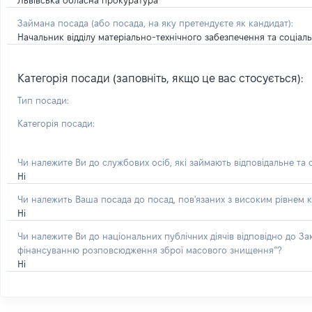
Львівська обласна прокуратура
Займана посада
(або посада, на яку претендуєте як кандидат)
:
Начальник відділу матеріально-технічного забезпечення та соціа
Категорія посади (заповніть, якщо це вас стосується):
Тип посади:
Категорія посади:
Чи належите Ви до службових осіб, які займають відповідальне та
Ні
Чи належить Ваша посада до посад, пов'язаних з високим рівнем к
Ні
Чи належите Ви до національних публічних діячів відповідно до З
фінансуванню розповсюдження зброї масового знищення”?
Ні