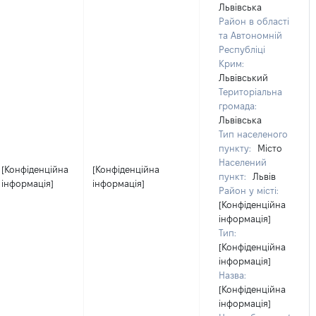
Львівська
Район в області
та Автономній
Республіці
Крим:
Львівський
Територіальна
громада:
Львівська
Тип населеного
пункту:
Місто
Населений
[Конфіденційна
[Конфіденційна
пункт:
Львів
інформація]
інформація]
Район у місті:
[Конфіденційна
інформація]
Тип:
[Конфіденційна
інформація]
Назва:
[Конфіденційна
інформація]