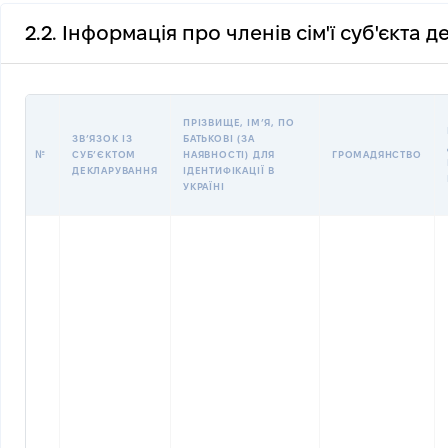
2.2. Інформація про членів сім'ї суб'єкта 
ПРІЗВИЩЕ, ІМʼЯ, ПО
ЗВʼЯЗОК ІЗ
БАТЬКОВІ (ЗА
№
СУБʼЄКТОМ
НАЯВНОСТІ) ДЛЯ
ГРОМАДЯНСТВО
ДЕКЛАРУВАННЯ
ІДЕНТИФІКАЦІЇ В
УКРАЇНІ