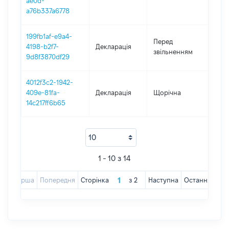
ae0d-
a76b337a6778
199fb1af-e9a4-
01.0
Перед
4198-b2f7-
Декларація
-
звільненням
9d8f3870df29
06.0
4012f3c2-1942-
409e-81fa-
Декларація
Щорічна
2019
14c217ff6b65
1 - 10 з 14
Перша
Попередня
Сторінка
з
2
Наступна
Остання