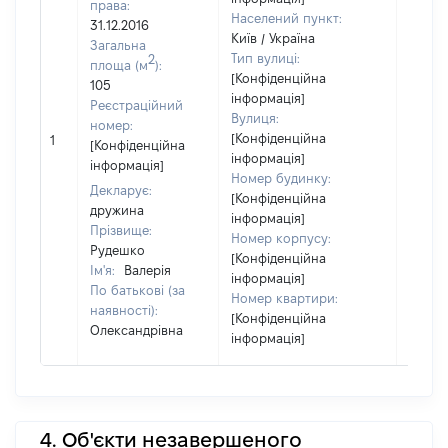
права:
Населений пункт:
31.12.2016
Київ / Україна
Загальна
Тип вулиці:
2
площа (м
):
[Конфіденційна
105
інформація]
Реєстраційний
Вулиця:
номер:
[Конфіденційна
1
13218
[Конфіденційна
інформація]
інформація]
Номер будинку:
Декларує:
[Конфіденційна
дружина
інформація]
Прізвище:
Номер корпусу:
Рудешко
[Конфіденційна
Ім'я:
Валерія
інформація]
По батькові (за
Номер квартири:
наявності):
[Конфіденційна
Олександрівна
інформація]
4. Об'єкти незавершеного