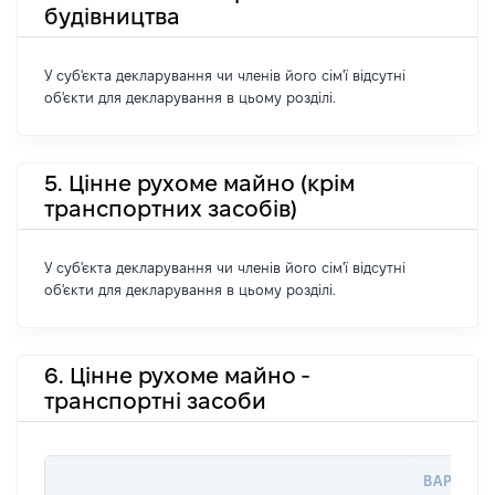
будівництва
У суб'єкта декларування чи членів його сім'ї відсутні
об'єкти для декларування в цьому розділі.
5. Цінне рухоме майно (крім
транспортних засобів)
У суб'єкта декларування чи членів його сім'ї відсутні
об'єкти для декларування в цьому розділі.
6. Цінне рухоме майно -
транспортні засоби
ВАРТІСТ