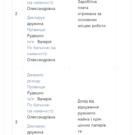
Заробітна
(за наявності):
плата
Олександрівна
2
отримана за
3603
Декларує:
основним
дружина
місцем роботи
Прізвище:
Рудешко
Ім'я:
Валерія
По батькові (за
наявності):
Олександрівна
Джерело
доходу:
Прізвище:
Рудешко
Ім'я:
Валерія
Дохід від
По батькові
відчуження
(за наявності):
рухомого
Олександрівна
майна ( крім
3
3000
цінних паперів
Декларує:
та
дружина