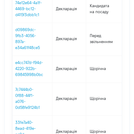
74e12e64-4a1f-
Кандидата
4469-bc12-
Декларація
202
на посаду
d415f3dbb1c1
d09869dc-
01.0
9fb3-4056-
Перед
Декларація
-
897a-
звільненням
24.1
e34a61f48ce5
e4cc747d-f94d-
4220-922b-
Декларація
Щорічна
202
69845998b0bc
7c7444b0-
0f88-44f1-
Декларація
Щорічна
2021
a076-
0d58fe9124b1
33fe7a40-
8ead-419e-
Декларація
Щорічна
202