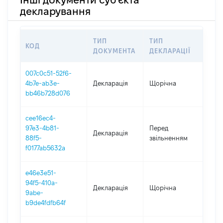
декларування
ТИП
ТИП
КОД
ПЕР
ДОКУМЕНТА
ДЕКЛАРАЦІЇ
007c0c51-52f6-
4b7e-ab3e-
Декларація
Щорічна
202
bb46b728d076
cee16ec4-
22.0
97e3-4b81-
Перед
Декларація
-
88f5-
звільненням
02.1
f0177ab5632a
e46e3e51-
94f5-410a-
Декларація
Щорічна
202
9abe-
b9de4fdfb64f