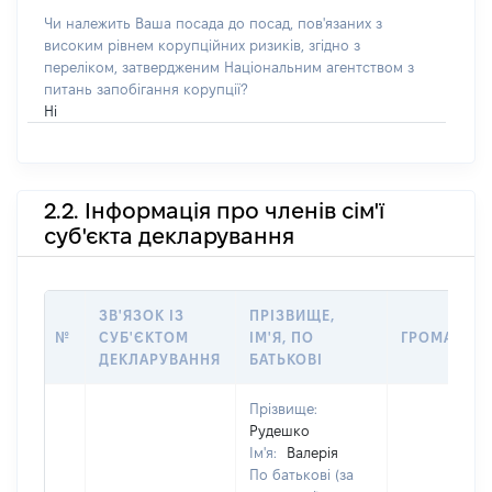
Чи належить Ваша посада до посад, пов'язаних з
високим рівнем корупційних ризиків, згідно з
переліком, затвердженим Національним агентством з
питань запобігання корупції?
Ні
2.2. Інформація про членів сім'ї
суб'єкта декларування
ЗВ'ЯЗОК ІЗ
ПРІЗВИЩЕ,
№
СУБ'ЄКТОМ
ІМ'Я, ПО
ГРОМАДЯН
ДЕКЛАРУВАННЯ
БАТЬКОВІ
Прізвище:
Рудешко
Ім'я:
Валерія
По батькові (за