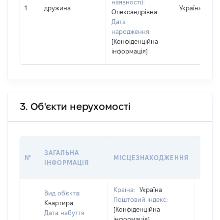
наявності):
1
дружина
Україна
Олександрівна
Дата
народження:
[Конфіденційна
інформація]
3. Об'єкти нерухомості
ВАРТ
ЗАГАЛЬНА
№
МІСЦЕЗНАХОДЖЕННЯ
НА Д
ІНФОРМАЦІЯ
НАБУ
Країна:
Україна
Вид об'єкта:
Поштовий індекс:
Квартира
[Конфіденційна
Дата набуття
інформація]