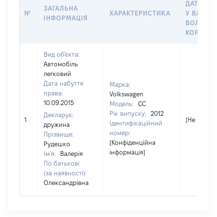
ДАТУ НА
ЗАГАЛЬНА
№
ХАРАКТЕРИСТИКА
У ВЛАСНІ
ІНФОРМАЦІЯ
ВОЛОДІН
КОРИСТ
Вид об'єкта:
Автомобіль
легковий
Дата набуття
Марка:
права:
Volkswagen
10.09.2015
Модель:
CC
Рік випуску:
2012
Декларує:
1
[Не відомо
Ідентифікаційний
дружина
номер:
Прізвище:
[Конфіденційна
Рудешко
інформація]
Ім'я:
Валерія
По батькові
(за наявності):
Олександрівна