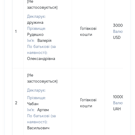
[Не
застосовується]
Декларує:
дружина
30000
Прізвище:
Готівкові
1
Валюта:
Рудешко
кошти
USD
Ім'я:
Валерія
По батькові (за
наявності):
Олександрівна
[Не
застосовується]
Декларує:
100000
Прізвище:
Готівкові
2
Валюта:
Чабан
кошти
UAH
Ім'я:
Артем
По батькові (за
наявності):
Васильович