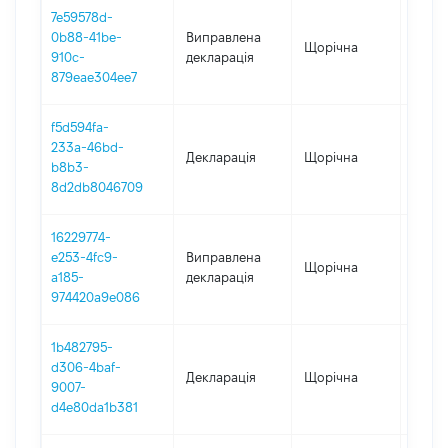
7e59578d-
0b88-41be-
Виправлена
Щорічна
2025
910c-
декларація
879eae304ee7
f5d594fa-
233a-46bd-
Декларація
Щорічна
2025
b8b3-
8d2db8046709
16229774-
e253-4fc9-
Виправлена
Щорічна
2024
a185-
декларація
974420a9e086
1b482795-
d306-4baf-
Декларація
Щорічна
2024
9007-
d4e80da1b381