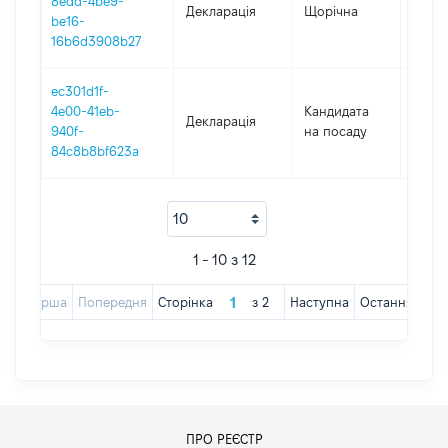
8edd-4be9-
Декларація
Щорічна
2019
be16-
16b6d3908b27
ec301d1f-
4e00-41eb-
Кандидата
Декларація
2018
940f-
на посаду
84c8b8bf623a
1 - 10 з 12
Перша
Попередня
Сторінка
з
2
Наступна
Остання
ПРО РЕЄСТР