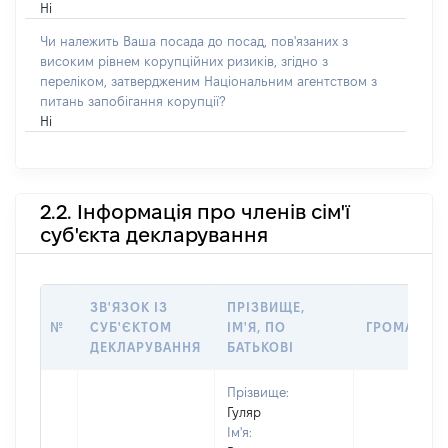
Ні
Чи належить Ваша посада до посад, пов'язаних з
високим рівнем корупційних ризиків, згідно з
переліком, затвердженим Національним агентством з
питань запобігання корупції?
Ні
2.2. Інформація про членів сім'ї
суб'єкта декларування
ЗВ'ЯЗОК ІЗ
ПРІЗВИЩЕ,
№
СУБ'ЄКТОМ
ІМ'Я, ПО
ГРОМАДЯН
ДЕКЛАРУВАННЯ
БАТЬКОВІ
Прізвище:
Гуляр
Ім'я: