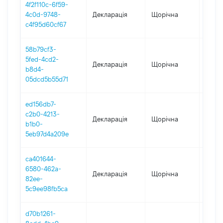
4f2f110c-6f59-
4c0d-9748-
Декларація
Щорічна
2023
c4f95d60cf67
58b79cf3-
5fed-4cd2-
Декларація
Щорічна
2022
b8d4-
05dcd5b55d71
ed156db7-
c2b0-4213-
Декларація
Щорічна
2021
b1b0-
5eb97d4a209e
ca401644-
6580-462a-
Декларація
Щорічна
2020
82ee-
5c9ee98fb5ca
d70b1261-