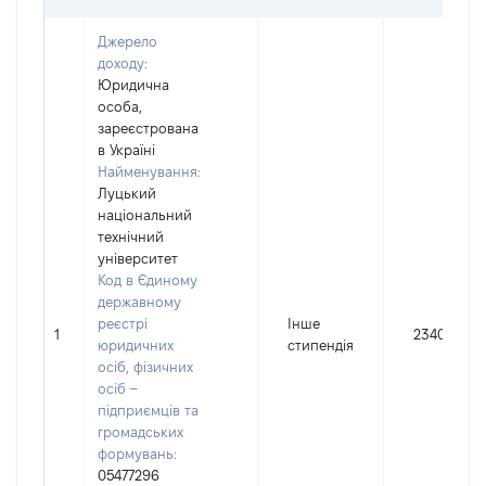
Джерело
доходу:
Юридична
особа,
зареєстрована
в Україні
Найменування:
Луцький
національний
технічний
університет
Код в Єдиному
державному
реєстрі
Інше
1
23400
юридичних
стипендія
осіб, фізичних
осіб –
підприємців та
громадських
формувань:
05477296