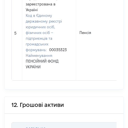
зареєстрована в
Україні
Код в Єдиному
державному реєстрі
юридичних осіб,
фізичних осіб –
Пенсія
4
5
підприємців та
громадських
формувань:
00035323
Найменування:
ПЕНСІЙНИЙ ФОНД
УКРАЇНИ
12. Грошові активи