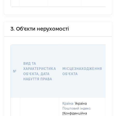
3. Об'єкти нерухомості
ВАР
ДАТ
НАБ
ВИД ТА
ПРА
ХАРАКТЕРИСТИКА
МІСЦЕЗНАХОДЖЕННЯ
№
ЗА
ОБʼЄКТА, ДАТА
ОБʼЄКТА
ОС
НАБУТТЯ ПРАВА
ГР
ОЦІ
ГРН
Країна:
Україна
Поштовий індекс:
[Конфіденційна