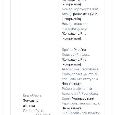
інформація]
Номер корпусу/секції/
блоку:
[Конфіденційна
інформація]
Номер квартири/
кімнати/гаражу:
[Конфіденційна
інформація]
Країна:
Україна
Поштовий індекс:
[Конфіденційна
інформація]
Автономна Республіка
Крим/область/місто зі
спеціальним статусом:
Чернівецька
Район в області та
Автономній Республіці
Вид об'єкта:
Крим:
Чернівецький
Земельна
Територіальна громада:
ділянка
Чернівецька
Дата набуття
Тип населеного пункту: