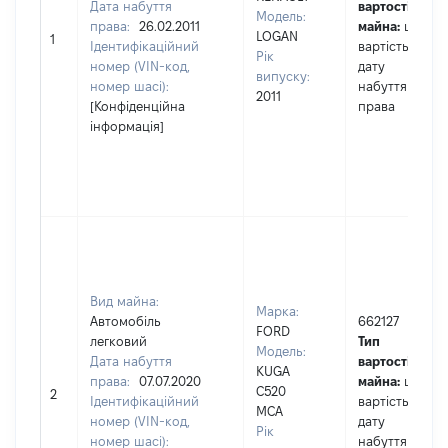
Дата набуття
вартості
Модель:
права:
26.02.2011
майна:
це
LOGAN
1
Ідентифікаційний
вартість на
Рік
номер (VIN-код,
дату
випуску:
номер шасі):
набуття
2011
[Конфіденційна
права
інформація]
Вид майна:
Марка:
Автомобіль
662127
FORD
легковий
Тип
Модель:
Дата набуття
вартості
KUGA
права:
07.07.2020
майна:
це
С520
2
Ідентифікаційний
вартість на
МСА
номер (VIN-код,
дату
Рік
номер шасі):
набуття