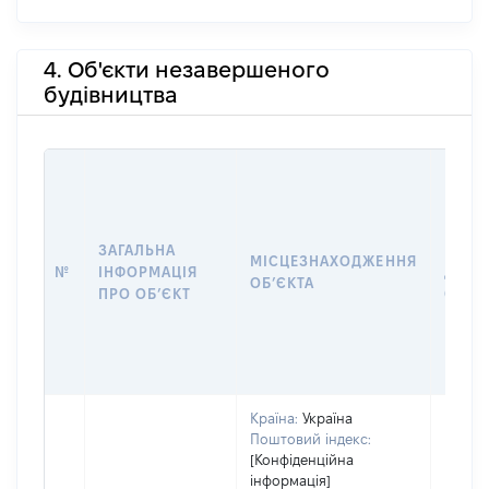
4. Об'єкти незавершеного
будівництва
ЗАГАЛЬНА
ПІДС
МІСЦЕЗНАХОДЖЕННЯ
№
ІНФОРМАЦІЯ
ДЕКЛ
ОБʼЄКТА
ПРО ОБʼЄКТ
ОБʼЄ
Країна:
Україна
Поштовий індекс:
[Конфіденційна
інформація]