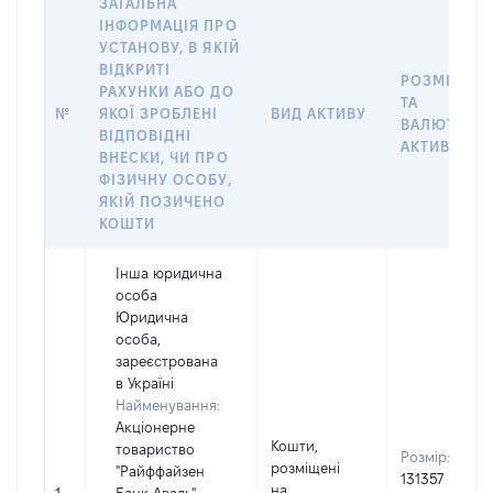
ЗАГАЛЬНА
ІНФОРМАЦІЯ ПРО
УСТАНОВУ, В ЯКІЙ
ВІДКРИТІ
РОЗМІР
РАХУНКИ АБО ДО
ТА
№
ЯКОЇ ЗРОБЛЕНІ
ВИД АКТИВУ
ВАЛЮТА
ВІДПОВІДНІ
АКТИВУ
ВНЕСКИ, ЧИ ПРО
ФІЗИЧНУ ОСОБУ,
ЯКІЙ ПОЗИЧЕНО
КОШТИ
Інша юридична
особа
Юридична
особа,
зареєстрована
в Україні
Найменування:
Акціонерне
Кошти,
товариство
Розмір:
розміщені
"Райффайзен
131357
на