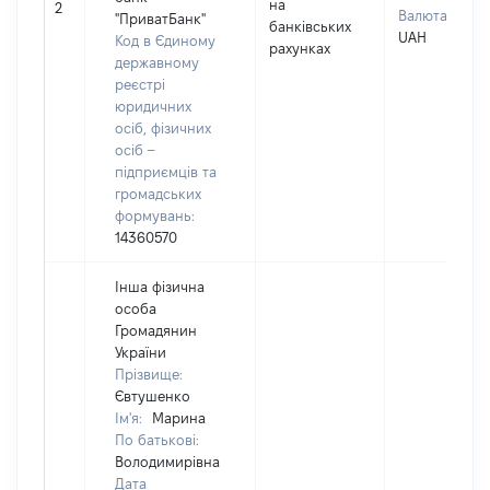
на
2
Валюта:
"ПриватБанк"
банківських
UAH
Код в Єдиному
рахунках
державному
реєстрі
юридичних
осіб, фізичних
осіб –
підприємців та
громадських
формувань:
14360570
Інша фізична
особа
Громадянин
України
Прізвище:
Євтушенко
Ім'я:
Марина
По батькові:
Володимирівна
Дата