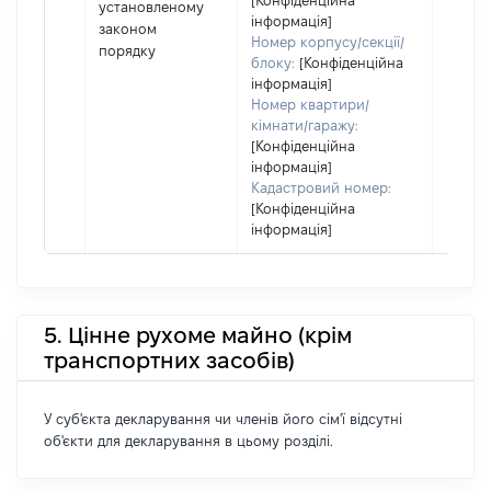
[Конфіденційна
установленому
інформація]
законом
Номер корпусу/секції/
порядку
блоку:
[Конфіденційна
інформація]
Номер квартири/
кімнати/гаражу:
[Конфіденційна
інформація]
Кадастровий номер:
[Конфіденційна
інформація]
5. Цінне рухоме майно (крім
транспортних засобів)
У суб'єкта декларування чи членів його сім'ї відсутні
об'єкти для декларування в цьому розділі.