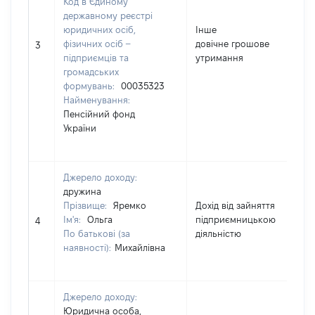
Код в Єдиному
державному реєстрі
юридичних осіб,
Інше
фізичних осіб –
довічне грошове
5
3
підприємців та
утримання
громадських
формувань:
00035323
Найменування:
Пенсійний фонд
України
Джерело доходу:
дружина
Прізвище:
Яремко
Дохід від зайняття
Ім'я:
Ольга
підприємницькою
3
4
По батькові (за
діяльністю
наявності):
Михайлівна
Джерело доходу:
Юридична особа,