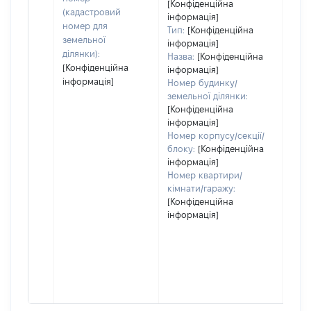
[Конфіденційна
дату
(кадастровий
інформація]
набу
номер для
Тип:
[Конфіденційна
пра
земельної
інформація]
ділянки):
Назва:
[Конфіденційна
[Конфіденційна
інформація]
інформація]
Номер будинку/
земельної ділянки:
[Конфіденційна
інформація]
Номер корпусу/секції/
блоку:
[Конфіденційна
інформація]
Номер квартири/
кімнати/гаражу:
[Конфіденційна
інформація]