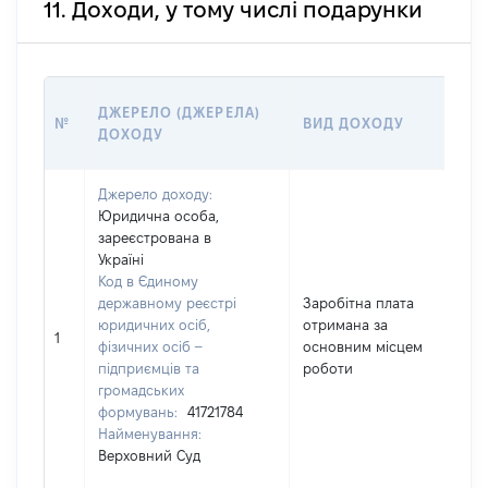
11. Доходи, у тому числі подарунки
Р
ДЖЕРЕЛО (ДЖЕРЕЛА)
№
ВИД ДОХОДУ
(
ДОХОДУ
Г
Джерело доходу:
Юридична особа,
зареєстрована в
Україні
Код в Єдиному
державному реєстрі
Заробітна плата
юридичних осіб,
отримана за
5
1
фізичних осіб –
основним місцем
підприємців та
роботи
громадських
формувань:
41721784
Найменування:
Верховний Суд