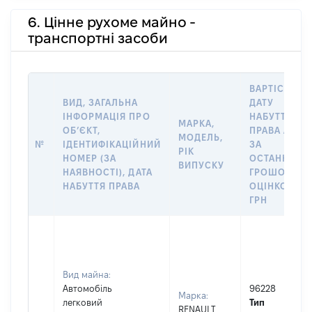
6. Цінне рухоме майно -
транспортні засоби
ВАРТІСТЬ Н
ВИД, ЗАГАЛЬНА
ДАТУ
ІНФОРМАЦІЯ ПРО
НАБУТТЯ
МАРКА,
ОБʼЄКТ,
ПРАВА АБО
МОДЕЛЬ,
№
ІДЕНТИФІКАЦІЙНИЙ
ЗА
РІК
НОМЕР (ЗА
ОСТАННЬО
ВИПУСКУ
НАЯВНОСТІ), ДАТА
ГРОШОВОЮ
НАБУТТЯ ПРАВА
ОЦІНКОЮ,
ГРН
Вид майна:
Автомобіль
96228
Марка:
легковий
Тип
RENAULT