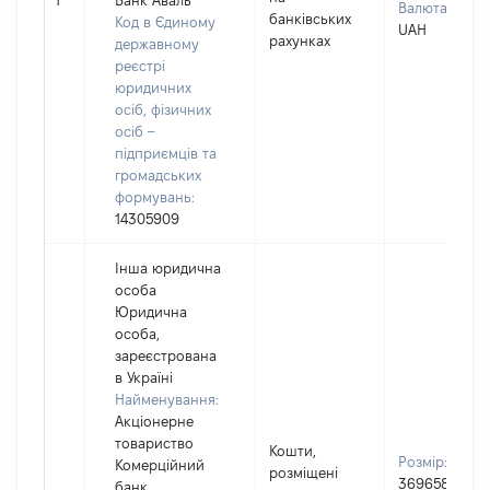
1
Банк Аваль"
Валюта:
банківських
Код в Єдиному
UAH
рахунках
державному
реєстрі
юридичних
осіб, фізичних
осіб –
підприємців та
громадських
формувань:
14305909
Інша юридична
особа
Юридична
особа,
зареєстрована
в Україні
Найменування:
Акціонерне
товариство
Кошти,
Розмір:
Комерційний
розміщені
369658
банк