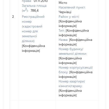
права:
01.11.2010
Місто
Загальна площа
Населений пункт:
2
(м
):
786,4
Чернівці
[Не 
2
Реєстраційний
Район у місті:
[Конфіденційна
номер
інформація]
(кадастровий
Тип:
[Конфіденційна
номер для
інформація]
земельної
Назва:
[Конфіденційна
ділянки):
інформація]
[Конфіденційна
Номер будинку/
інформація]
земельної ділянки:
[Конфіденційна
інформація]
Номер корпусу/секції/
блоку:
[Конфіденційна
інформація]
Номер квартири/
кімнати/гаражу:
[Конфіденційна
інформація]