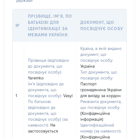
держави
ПРІЗВИЩЕ, ІМ’Я, ПО
БАТЬКОВІ ДЛЯ
ДОКУМЕНТ, ЩО
№
ІДЕНТИФІКАЦІЇ ЗА
ПОСВІДЧУЄ ОСОБУ
МЕЖАМИ УКРАЇНИ
Країна, в якій видано
документ, що
Прізвище (відповідно
посвідчує особу:
до документа, що
Україна
посвідчує особу):
Тип документа, що
Yaremko
посвідчує особу:
Ім’я (відповідно до
Паспорт
документа, що
громадянина України
1
посвідчує особу):
Vasyl
для виїзду за кордон
По батькові
Реквізити документа,
(відповідно до
що посвідчує особу:
документа, що
[Конфіденційна
посвідчує особу) (за
інформація]
наявності):
Не
Ідентифікаційний
застосовується
номер (за наявності):
[Конфіденційна