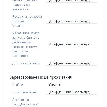
картки платника
податків (за
наявності):
Реквізити паспорта
[Конфіденційна інформація]
громадянина
України:
Унікальний номер
запису в Єдиному
державному
[Конфіденційна інформація]
демографічному
реєстрі (за
наявності):
[Конфіденційна інформація]
Дата народження:
Зареєстроване місце проживання
Україна
Країна:
[Конфіденційна інформація]
Поштовий індекс:
Автономна
Республіка Крим/