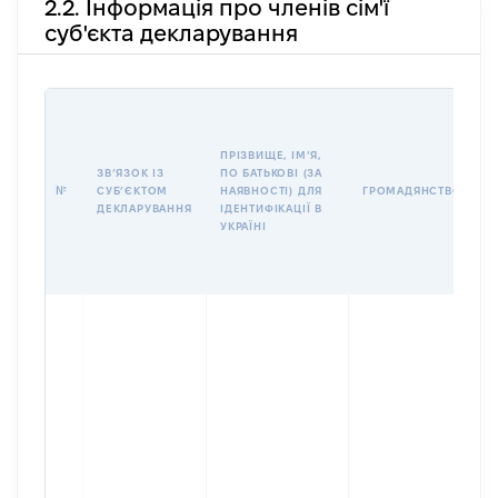
2.2. Інформація про членів сім'ї
суб'єкта декларування
П
І
Б
ПРІЗВИЩЕ, ІМʼЯ,
І
ЗВʼЯЗОК ІЗ
ПО БАТЬКОВІ (ЗА
№
СУБʼЄКТОМ
НАЯВНОСТІ) ДЛЯ
ГРОМАДЯНСТВО
У
ДЕКЛАРУВАННЯ
ІДЕНТИФІКАЦІЇ В
Д
УКРАЇНІ