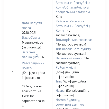
Автономна Республіка
Крим/область/місто зі
спеціальним статусом:
Київ
Район в області та
Дата набуття
Автономній Республіці
права:
Крим:
[Не
07.10.2021
застосовується]
Вид об'єкта:
Територіальна громада:
Машиномісце
[Не застосовується]
Об'єкт
(паркомісце)
Тип населеного пункту:
належ
Загальна
[Не застосовується]
2
суб'єк
площа (м
):
17
Населений пункт:
[Не
декла
застосовується]
Реєстраційний
чи чле
Район у місті:
номер:
сім'ї н
1
[Конфіденційна
[Конфіденційна
власно
інформація]
інформація]
відпов
Тип:
[Конфіденційна
Цивіл
інформація]
Об'єкт, право
кодек
Назва:
[Конфіденційна
власності на
Україн
інформація]
який не
Номер будинку/
зареєстроване
земельної ділянки:
в