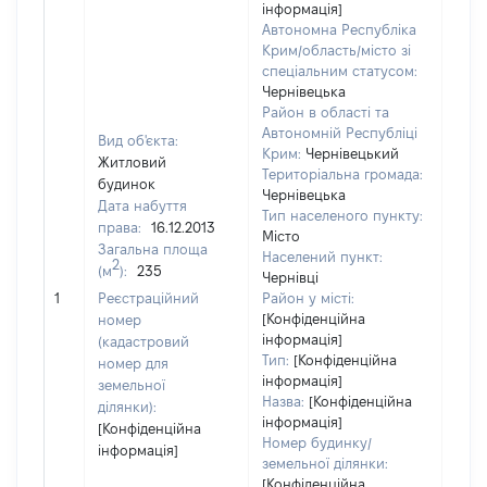
інформація]
Автономна Республіка
Крим/область/місто зі
спеціальним статусом:
Чернівецька
Район в області та
Автономній Республіці
Вид об'єкта:
Крим:
Чернівецький
Житловий
Територіальна громада:
будинок
Чернівецька
Дата набуття
Тип населеного пункту:
106
права:
16.12.2013
Місто
Тип
Загальна площа
Населений пункт:
варт
2
(м
):
235
Чернівці
обʼє
1
Реєстраційний
Район у місті:
варт
[Конфіденційна
номер
ост
інформація]
(кадастровий
гро
Тип:
[Конфіденційна
номер для
оці
інформація]
земельної
Назва:
[Конфіденційна
ділянки):
інформація]
[Конфіденційна
Номер будинку/
інформація]
земельної ділянки:
[Конфіденційна