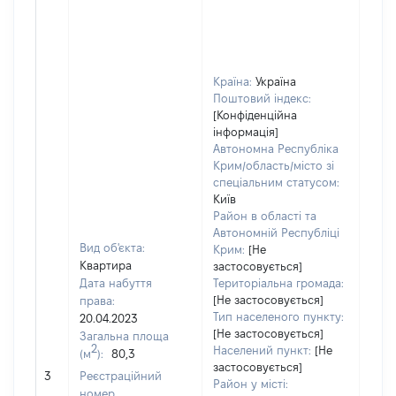
Країна:
Україна
Поштовий індекс:
[Конфіденційна
інформація]
Автономна Республіка
Крим/область/місто зі
спеціальним статусом:
Київ
Район в області та
Автономній Республіці
Вид об'єкта:
Крим:
[Не
Квартира
застосовується]
Дата набуття
Територіальна громада:
[Не застосовується]
права:
1812
Тип населеного пункту:
20.04.2023
Тип
[Не застосовується]
Загальна площа
варт
2
Населений пункт:
[Не
(м
):
80,3
обʼє
застосовується]
3
Реєстраційний
варт
Район у місті:
номер