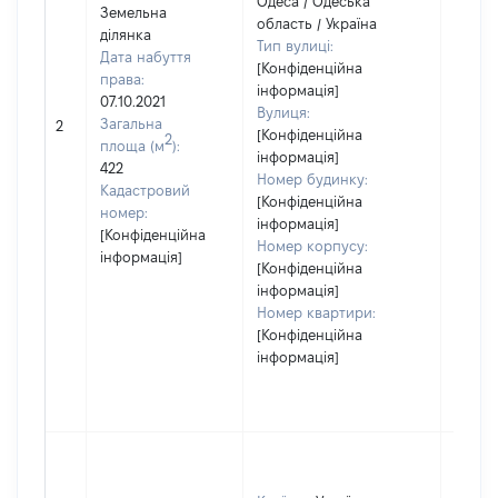
Одеса / Одеська
Земельна
область / Україна
ділянка
Тип вулиці:
Дата набуття
[Конфіденційна
права:
інформація]
07.10.2021
Вулиця:
Загальна
2
50840
[Конфіденційна
2
площа (м
):
інформація]
422
Номер будинку:
Кадастровий
[Конфіденційна
номер:
інформація]
[Конфіденційна
Номер корпусу:
інформація]
[Конфіденційна
інформація]
Номер квартири:
[Конфіденційна
інформація]