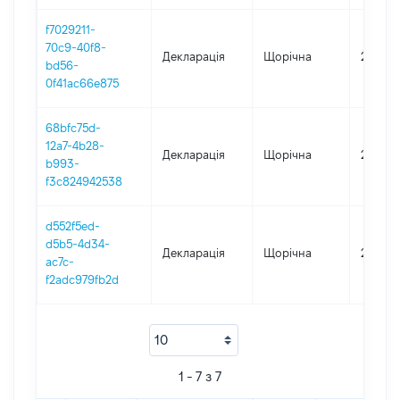
f7029211-
70c9-40f8-
Декларація
Щорічна
2021
bd56-
0f41ac66e875
68bfc75d-
12a7-4b28-
Декларація
Щорічна
2020
b993-
f3c824942538
d552f5ed-
d5b5-4d34-
Декларація
Щорічна
2019
ac7c-
f2adc979fb2d
1 - 7 з 7