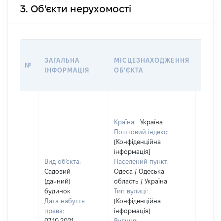
3. Об'єкти нерухомості
ВАРТ
ЗАГАЛЬНА
МІСЦЕЗНАХОДЖЕННЯ
НА Д
№
ІНФОРМАЦІЯ
ОБ'ЄКТА
НАБУ
ПРАВ
Країна:
Україна
Поштовий індекс:
[Конфіденційна
інформація]
Вид об'єкта:
Населений пункт:
Садовий
Одеса / Одеська
(дачний)
область / Україна
будинок
Тип вулиці:
Дата набуття
[Конфіденційна
права:
інформація]
07.10.2021
Вулиця: