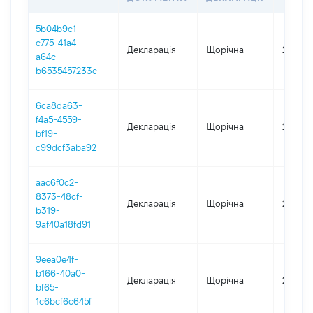
5b04b9c1-
c775-41a4-
Декларація
Щорічна
2025
a64c-
b6535457233c
6ca8da63-
f4a5-4559-
Декларація
Щорічна
2024
bf19-
c99dcf3aba92
aac6f0c2-
8373-48cf-
Декларація
Щорічна
2023
b319-
9af40a18fd91
9eea0e4f-
b166-40a0-
Декларація
Щорічна
2022
bf65-
1c6bcf6c645f