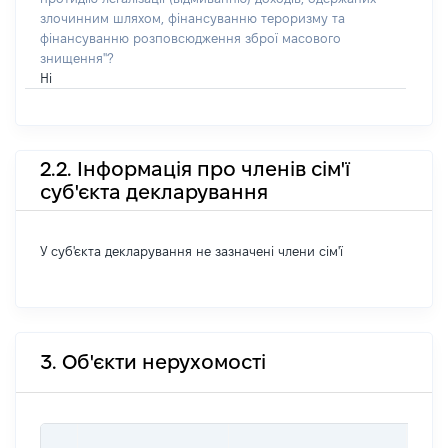
злочинним шляхом, фінансуванню тероризму та
фінансуванню розповсюдження зброї масового
знищення"?
Ні
2.2. Інформація про членів сім'ї
суб'єкта декларування
У суб'єкта декларування не зазначені члени сім'ї
3. Об'єкти нерухомості
ВАР