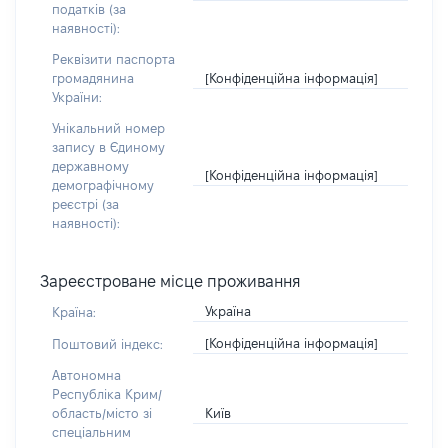
податків (за
наявності):
Реквізити паспорта
[Конфіденційна інформація]
громадянина
України:
Унікальний номер
запису в Єдиному
державному
[Конфіденційна інформація]
демографічному
реєстрі (за
наявності):
Зареєстроване місце проживання
Україна
Країна:
[Конфіденційна інформація]
Поштовий індекс:
Автономна
Республіка Крим/
Київ
область/місто зі
спеціальним