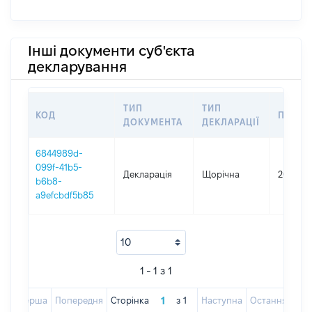
Інші документи суб'єкта
декларування
ТИП
ТИП
КОД
ПЕРІО
ДОКУМЕНТА
ДЕКЛАРАЦІЇ
6844989d-
099f-41b5-
Декларація
Щорічна
2025
b6b8-
a9efcbdf5b85
1 - 1 з 1
Перша
Попередня
Сторінка
з
1
Наступна
Остання