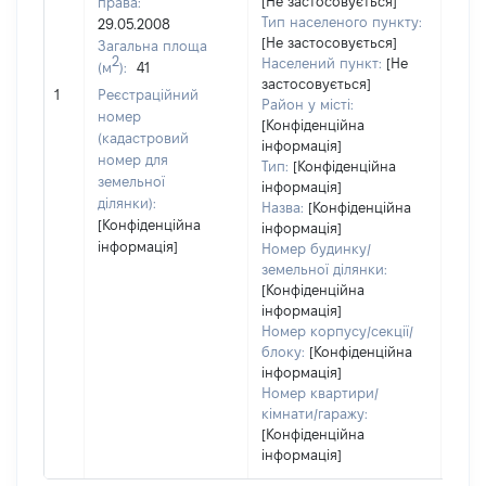
[Не застосовується]
права:
Тип населеного пункту:
29.05.2008
[Не застосовується]
Загальна площа
2
Населений пункт:
[Не
(м
):
41
застосовується]
[Не 
1
Реєстраційний
Район у місті:
номер
[Конфіденційна
(кадастровий
інформація]
номер для
Тип:
[Конфіденційна
земельної
інформація]
ділянки):
Назва:
[Конфіденційна
[Конфіденційна
інформація]
інформація]
Номер будинку/
земельної ділянки:
[Конфіденційна
інформація]
Номер корпусу/секції/
блоку:
[Конфіденційна
інформація]
Номер квартири/
кімнати/гаражу:
[Конфіденційна
інформація]