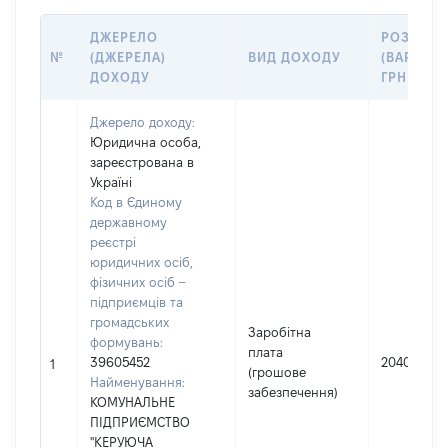
ДЖЕРЕЛО
РОЗМІР
№
(ДЖЕРЕЛА)
ВИД ДОХОДУ
(ВАРТІСТЬ
ДОХОДУ
ГРН
Джерело доходу:
Юридична особа,
зареєстрована в
Україні
Код в Єдиному
державному
реєстрі
юридичних осіб,
фізичних осіб –
підприємців та
громадських
Заробітна
формувань:
плата
39605452
204010
1
(грошове
Найменування:
забезпечення)
КОМУНАЛЬНЕ
ПІДПРИЄМСТВО
"КЕРУЮЧА