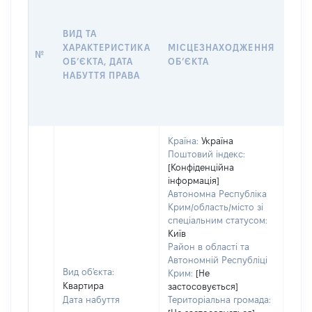
ДАТ
НАБ
ВИД ТА
ПРА
ХАРАКТЕРИСТИКА
МІСЦЕЗНАХОДЖЕННЯ
№
ЗА
ОБʼЄКТА, ДАТА
ОБʼЄКТА
ОС
НАБУТТЯ ПРАВА
ГР
ОЦІ
ГРН
Країна:
Україна
Поштовий індекс:
[Конфіденційна
інформація]
Автономна Республіка
Крим/область/місто зі
спеціальним статусом:
Київ
Район в області та
Автономній Республіці
Вид об'єкта:
Крим:
[Не
Квартира
застосовується]
Дата набуття
Територіальна громада: