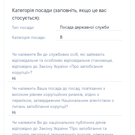
Категорія посади (заповніть, якщо це вас
стосується):
Посада державної служби
Тип посади:
В
Категорія посади:
Чи належите Ви до службових осіб, які займають
відповідальне та особливо відповідальне становище,
відповідно до Закону України «Про запобігання
корупції»?
Ні
Чи належить Ваша посада до посад, пов'язаних з
високим рівнем корупційних ризиків, згідно з
переліком, затвердженим Національним агентством з
питань запобігання корупції?
Ні
Чи належите Ви до національних публічних діячів
відповідно до Закону України "Про запобігання та
протидію легалізації (відмиванню) доходів, одержаних