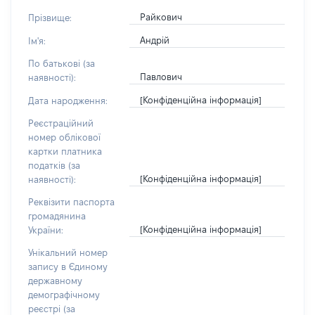
Райкович
Прізвище:
Андрій
Ім'я:
По батькові (за
Павлович
наявності):
[Конфіденційна інформація]
Дата народження:
Реєстраційний
номер облікової
картки платника
податків (за
[Конфіденційна інформація]
наявності):
Реквізити паспорта
громадянина
[Конфіденційна інформація]
України:
Унікальний номер
запису в Єдиному
державному
демографічному
реєстрі (за