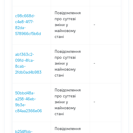
Повідомлення
c98c668d-
про суттєві
c4e8-4f77-
зміни y
-
202
82da-
майновому
578966cf5b6d
стані
Повідомлення
ab1363c2-
про суттєві
09fd-4fca-
зміни y
-
202
8cab-
майновому
2fdb0ad4b983
стані
Повідомлення
50bbd48a-
про суттєві
a258-46eb-
зміни y
-
202
9b3e-
майновому
c84aa2366e06
стані
Повідомлення
b254ffbb-