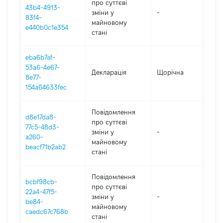
про суттєві
43b4-4913-
зміни y
-
202
83f4-
майновому
e440b0c1e354
стані
eba6b7af-
53a6-4e67-
Декларація
Щорічна
202
8e77-
154a64633fec
Повідомлення
d8e17da8-
про суттєві
77c5-48d3-
зміни y
-
202
a260-
майновому
beacf71b2ab2
стані
Повідомлення
bcbf98cb-
про суттєві
22a4-47f5-
зміни y
-
202
be84-
майновому
caedc67c768b
стані