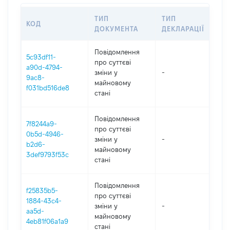
ТИП
ТИП
КОД
ПЕ
ДОКУМЕНТА
ДЕКЛАРАЦІЇ
Повідомлення
5c93df11-
про суттєві
a90d-4794-
зміни y
-
202
9ac8-
майновому
f031bd516de8
стані
Повідомлення
7f8244a9-
про суттєві
0b5d-4946-
зміни y
-
202
b2d6-
майновому
3def9793f53c
стані
Повідомлення
f25835b5-
про суттєві
1884-43c4-
зміни y
-
202
aa5d-
майновому
4eb81f06a1a9
стані