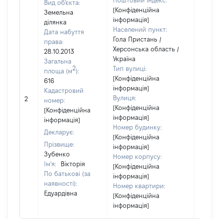
Поштовий індекс:
Вид об'єкта:
[Конфіденційна
Земельна
інформація]
ділянка
Населений пункт:
Дата набуття
Гола Пристань /
права:
Херсонська область /
28.10.2013
Україна
Загальна
2
Тип вулиці:
площа (м
):
[Конфіденційна
616
інформація]
Кадастровий
Вулиця:
2
16968
номер:
[Конфіденційна
[Конфіденційна
інформація]
інформація]
Номер будинку:
Декларує:
[Конфіденційна
Прізвище:
інформація]
Зубенко
Номер корпусу:
Ім'я:
Вікторія
[Конфіденційна
По батькові (за
інформація]
наявності):
Номер квартири:
Едуардівна
[Конфіденційна
інформація]