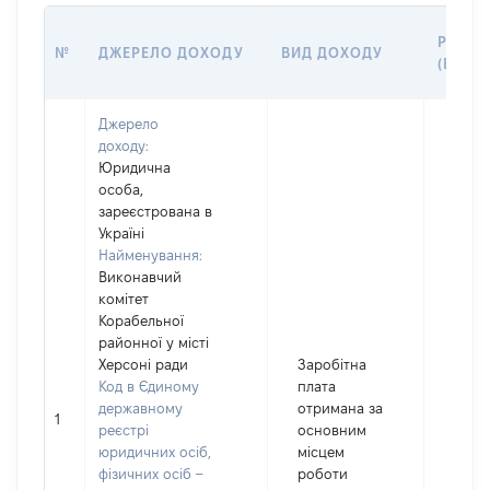
РОЗМІ
№
ДЖЕРЕЛО ДОХОДУ
ВИД ДОХОДУ
(ВАРТІ
Джерело
доходу:
Юридична
особа,
зареєстрована в
Україні
Найменування:
Виконавчий
комітет
Корабельної
районної у місті
Херсоні ради
Заробітна
Код в Єдиному
плата
державному
отримана за
1
8416
реєстрі
основним
юридичних осіб,
місцем
фізичних осіб –
роботи