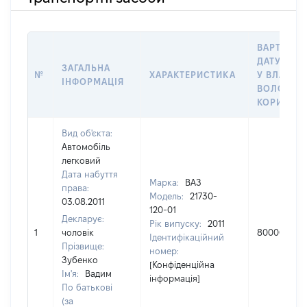
ВАРТІСТЬ
ДАТУ НАБ
ЗАГАЛЬНА
№
ХАРАКТЕРИСТИКА
У ВЛАСНІ
ІНФОРМАЦІЯ
ВОЛОДІНН
КОРИСТУ
Вид об'єкта:
Автомобіль
легковий
Дата набуття
Марка:
ВАЗ
права:
Модель:
21730-
03.08.2011
120-01
Декларує:
Рік випуску:
2011
1
чоловік
80000
Ідентифікаційний
Прізвище:
номер:
Зубенко
[Конфіденційна
Ім'я:
Вадим
інформація]
По батькові
(за