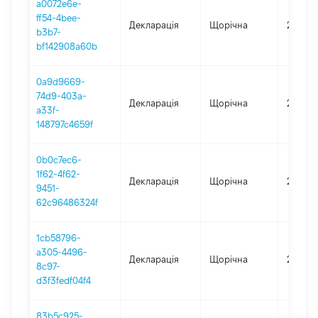
a0072e6e-
ff54-4bee-
Декларація
Щорічна
2025
b3b7-
bf142908a60b
0a9d9669-
74d9-403a-
Декларація
Щорічна
2024
a33f-
148797c4659f
0b0c7ec6-
1f62-4f62-
Декларація
Щорічна
2023
9451-
62c96486324f
1cb58796-
a305-4496-
Декларація
Щорічна
2022
8c97-
d3f3fedf04f4
83b5c925-