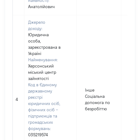
наявності):
Анатолійович
Джерело
доходу:
Юридична
особа,
зареєстрована в
Україні
Найменування:
Херсонський
міський центр
зайнятості
Код в Єдиному
Інше
державному
Соціальна
реєстрі
4
1063
допомога по
юридичних осіб,
безробіттю
фізичних осіб –
підприємців та
громадських
формувань:
035219574