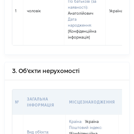
По батькові (за
наявності):
1
чоловік
Україна
Анатолійович
Дата
народження:
[Конфіденційна
інформація]
3. Об'єкти нерухомості
ВАРТ
ЗАГАЛЬНА
№
МІСЦЕЗНАХОДЖЕННЯ
НА Д
ІНФОРМАЦІЯ
НАБУ
Країна:
Україна
Поштовий індекс:
Вид об'єкта:
[Конфіденційна