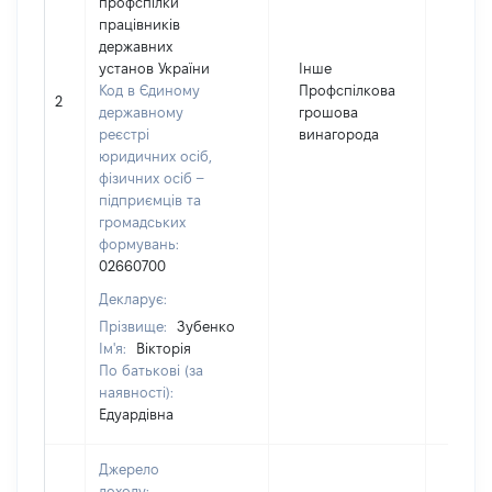
профспілки
працівників
державних
установ України
Інше
Код в Єдиному
Профспілкова
2
100
державному
грошова
реєстрі
винагорода
юридичних осіб,
фізичних осіб –
підприємців та
громадських
формувань:
02660700
Декларує:
Прізвище:
Зубенко
Ім'я:
Вікторія
По батькові (за
наявності):
Едуардівна
Джерело
доходу: