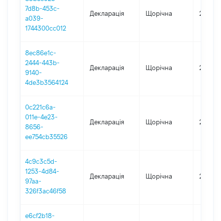
7d8b-453c-
Декларація
Щорічна
2021
a039-
1744300cc012
8ec86e1c-
2444-443b-
Декларація
Щорічна
2020
9140-
4de3b3564124
0c221c6a-
011e-4e23-
Декларація
Щорічна
2019
8656-
ee754cb35526
4c9c3c5d-
1253-4d84-
Декларація
Щорічна
2018
97aa-
326f3ac46f58
e6cf2b18-