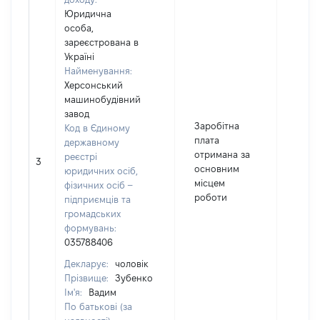
Юридична
особа,
зареєстрована в
Україні
Найменування:
Херсонський
машинобудівний
завод
Заробітна
Код в Єдиному
плата
державному
отримана за
реєстрі
3
3299
основним
юридичних осіб,
місцем
фізичних осіб –
роботи
підприємців та
громадських
формувань:
035788406
Декларує:
чоловік
Прізвище:
Зубенко
Ім'я:
Вадим
По батькові (за