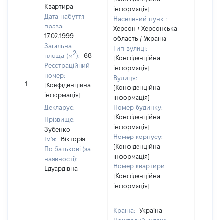
Квартира
інформація]
Дата набуття
Населений пункт:
права:
Херсон / Херсонська
17.02.1999
область / Україна
Загальна
Тип вулиці:
2
площа (м
):
68
[Конфіденційна
Реєстраційний
інформація]
номер:
Вулиця:
1
18649
[Конфіденційна
[Конфіденційна
інформація]
інформація]
Декларує:
Номер будинку:
[Конфіденційна
Прізвище:
інформація]
Зубенко
Номер корпусу:
Ім'я:
Вікторія
[Конфіденційна
По батькові (за
інформація]
наявності):
Номер квартири:
Едуардівна
[Конфіденційна
інформація]
Країна:
Україна