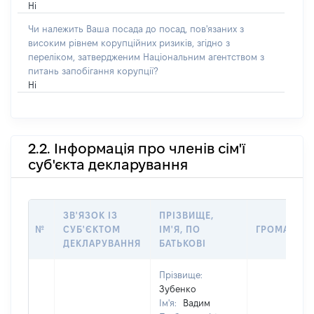
Ні
Чи належить Ваша посада до посад, пов'язаних з
високим рівнем корупційних ризиків, згідно з
переліком, затвердженим Національним агентством з
питань запобігання корупції?
Ні
2.2. Інформація про членів сім'ї
суб'єкта декларування
ЗВ'ЯЗОК ІЗ
ПРІЗВИЩЕ,
№
СУБ'ЄКТОМ
ІМ'Я, ПО
ГРОМАДЯН
ДЕКЛАРУВАННЯ
БАТЬКОВІ
Прізвище:
Зубенко
Ім'я:
Вадим