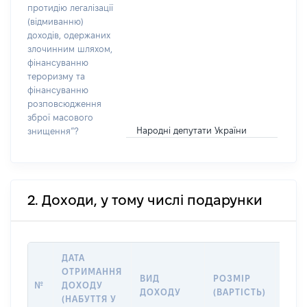
протидію легалізації
(відмиванню)
доходів, одержаних
злочинним шляхом,
фінансуванню
тероризму та
фінансуванню
розповсюдження
зброї масового
Народні депутати України
знищення”?
2. Доходи, у тому числі подарунки
ДАТА
ОТРИМАННЯ
ВИД
РОЗМІР
ІНФ
№
ДОХОДУ
ДОХОДУ
(ВАРТІСТЬ)
ДЖЕ
(НАБУТТЯ У