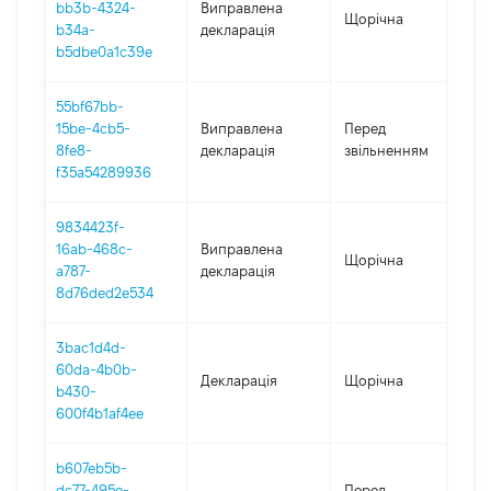
bb3b-4324-
Виправлена
Щорічна
2
b34a-
декларація
b5dbe0a1c39e
55bf67bb-
01
15be-4cb5-
Виправлена
Перед
-
8fe8-
декларація
звільненням
08
f35a54289936
9834423f-
16ab-468c-
Виправлена
Щорічна
20
a787-
декларація
8d76ded2e534
3bac1d4d-
60da-4b0b-
Декларація
Щорічна
2
b430-
600f4b1af4ee
b607eb5b-
01
dc77-495e-
Перед