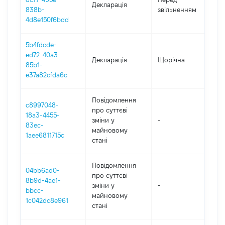
Декларація
-
838b-
звільненням
08
4d8e150f6bdd
5b4fdcde-
ed72-40a3-
Декларація
Щорічна
20
85b1-
e37a82cfda6c
Повідомлення
c8997048-
про суттєві
18a3-4455-
зміни y
-
2
83ec-
майновому
1aee6811715c
стані
Повідомлення
04bb6ad0-
про суттєві
8b9d-4ae1-
зміни y
-
2
bbcc-
майновому
1c042dc8e961
стані