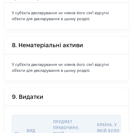
У суб'єкта декларування чи членів його сім'ї відсутні
об'єкти для декларування в цьому розділі.
8. Нематеріальні активи
У суб'єкта декларування чи членів його сім'ї відсутні
об'єкти для декларування в цьому розділі.
9. Видатки
ПРЕДМЕТ
КРАЇНА, У
ПРАВОЧИНУ,
ВИД
ЯКІЙ БУЛО
Р