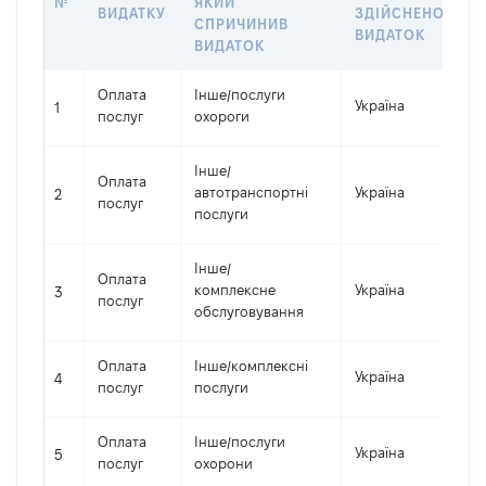
№
ЯКИЙ
ВИДАТКУ
ЗДІЙСНЕНО
В
СПРИЧИНИВ
ВИДАТОК
ВИДАТОК
Оплата
Інше
/
послуги
Україна
1
1
послуг
охороги
Інше
/
Оплата
автотранспортні
Україна
2
2
послуг
послуги
Інше
/
Оплата
комплексне
Україна
1
3
послуг
обслуговування
Оплата
Інше
/
комплексні
Україна
2
4
послуг
послуги
Оплата
Інше
/
послуги
Україна
1
5
послуг
охорони