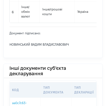
Інше
/
Інше
/
грошові
обмін
Україна
1
6
кошти
валют
Документ підписано:
НОВИНСЬКИЙ ВАДИМ ВЛАДИСЛАВОВИЧ
Інші документи суб'єкта
декларування
ТИП
ТИП
КОД
П
ДОКУМЕНТА
ДЕКЛАРАЦІЇ
aa0c7c63-