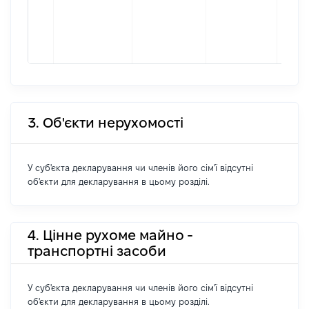
(укра
Зінас
Оріге
Лімас
3. Об'єкти нерухомості
У суб'єкта декларування чи членів його сім'ї відсутні
об'єкти для декларування в цьому розділі.
4. Цінне рухоме майно -
транспортні засоби
У суб'єкта декларування чи членів його сім'ї відсутні
об'єкти для декларування в цьому розділі.