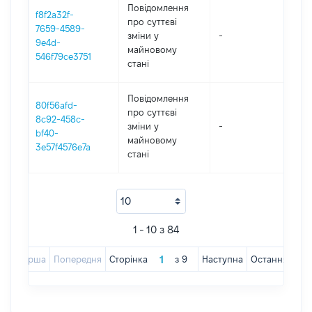
Повідомлення
f8f2a32f-
про суттєві
7659-4589-
зміни y
-
2
9e4d-
майновому
546f79ce3751
стані
Повідомлення
80f56afd-
про суттєві
8c92-458c-
зміни y
-
2
bf40-
майновому
3e57f4576e7a
стані
1 - 10 з 84
Перша
Попередня
Сторінка
з
9
Наступна
Остання