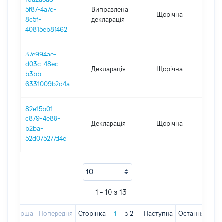
5f87-4a7c-
Виправлена
Щорічна
201
8c5f-
декларація
40815eb81462
37e994ae-
d03c-48ec-
Декларація
Щорічна
201
b3bb-
6331009b2d4a
82e15b01-
c879-4e88-
Декларація
Щорічна
201
b2ba-
52d075277d4e
1 - 10 з 13
Перша
Попередня
Сторінка
з
2
Наступна
Остання