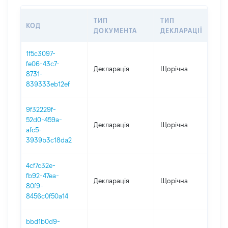
ТИП
ТИП
КОД
ПЕ
ДОКУМЕНТА
ДЕКЛАРАЦІЇ
1f5c3097-
fe06-43c7-
Декларація
Щорічна
202
8731-
839333eb12ef
9f32229f-
52d0-459a-
Декларація
Щорічна
202
afc5-
3939b3c18da2
4cf7c32e-
fb92-47ea-
Декларація
Щорічна
202
80f9-
8456c0f50a14
bbd1b0d9-