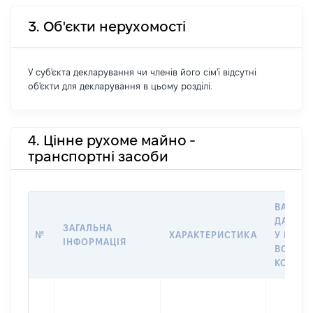
3. Об'єкти нерухомості
У суб'єкта декларування чи членів його сім'ї відсутні
об'єкти для декларування в цьому розділі.
4. Цінне рухоме майно -
транспортні засоби
ВАРТІС
ДАТУ Н
ЗАГАЛЬНА
№
ХАРАКТЕРИСТИКА
У ВЛАС
ІНФОРМАЦІЯ
ВОЛОДІ
КОРИС