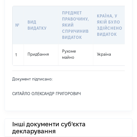
ПРЕДМЕТ
КРАЇНА, У
ПРАВОЧИНУ,
ВИД
ЯКІЙ БУЛО
РО
№
ЯКИЙ
ВИДАТКУ
ЗДІЙСНЕНО
ВИ
СПРИЧИНИВ
ВИДАТОК
ВИДАТОК
Рухоме
Придбання
Україна
35
1
майно
Документ підписано:
СИТАЙЛО ОЛЕКСАНДР ГРИГОРОВИЧ
Інші документи суб'єкта
декларування