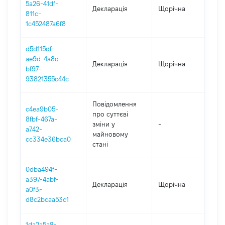
5a26-41df-
Декларація
Щорічна
202
811c-
1c452487a6f8
d5d115df-
ae9d-4a8d-
Декларація
Щорічна
202
bf97-
93821355c44c
Повідомлення
c4ea9b05-
про суттєві
8fbf-467a-
зміни y
-
202
a742-
майновому
cc334e36bca0
стані
0dba494f-
a397-4abf-
Декларація
Щорічна
202
a0f3-
d8c2bcaa53c1
1da2a5a8-