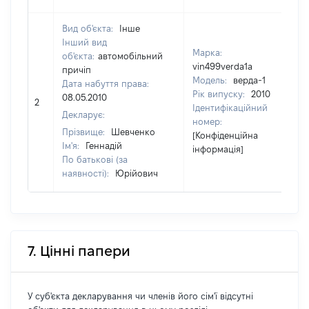
Вид об'єкта:
Інше
Інший вид
Марка:
об'єкта:
автомобільний
vin499verda1a
причіп
Модель:
верда-1
Дата набуття права:
Рік випуску:
2010
08.05.2010
2
8
Ідентифікаційний
Декларує:
номер:
Прізвище:
Шевченко
[Конфіденційна
Ім'я:
Геннадій
інформація]
По батькові (за
наявності):
Юрійович
7. Цінні папери
У суб'єкта декларування чи членів його сім'ї відсутні