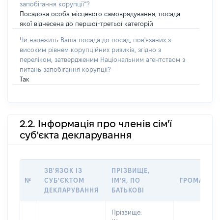
запобігання корупції”?
Посадова особа місцевого самоврядування, посада
якої віднесена до першої-третьої категорій
Чи належить Ваша посада до посад, пов'язаних з
високим рівнем корупційних ризиків, згідно з
переліком, затвердженим Національним агентством з
питань запобігання корупції?
Так
2.2. Інформація про членів сім'ї
суб'єкта декларування
ЗВ'ЯЗОК ІЗ
ПРІЗВИЩЕ,
№
СУБ'ЄКТОМ
ІМ'Я, ПО
ГРОМАДЯН
ДЕКЛАРУВАННЯ
БАТЬКОВІ
Прізвище: