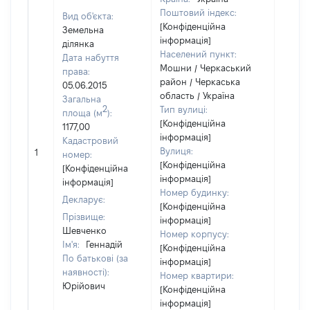
Поштовий індекс:
Вид об'єкта:
[Конфіденційна
Земельна
інформація]
ділянка
Населений пункт:
Дата набуття
Мошни / Черкаський
права:
район / Черкаська
05.06.2015
область / Україна
Загальна
2
Тип вулиці:
площа (м
):
[Конфіденційна
1177,00
інформація]
Кадастровий
[Не
Вулиця:
1
номер:
відом
[Конфіденційна
[Конфіденційна
інформація]
інформація]
Номер будинку:
Декларує:
[Конфіденційна
Прізвище:
інформація]
Шевченко
Номер корпусу:
Ім'я:
Геннадій
[Конфіденційна
По батькові (за
інформація]
наявності):
Номер квартири:
Юрійович
[Конфіденційна
інформація]