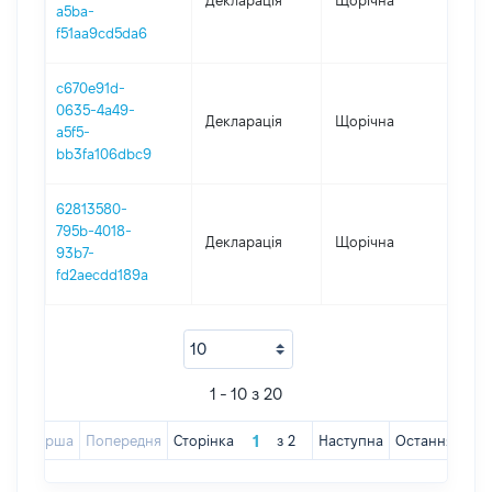
Декларація
Щорічна
202
a5ba-
f51aa9cd5da6
c670e91d-
0635-4a49-
Декларація
Щорічна
202
a5f5-
bb3fa106dbc9
62813580-
795b-4018-
Декларація
Щорічна
201
93b7-
fd2aecdd189a
1 - 10 з 20
Перша
Попередня
Сторінка
з
2
Наступна
Остання