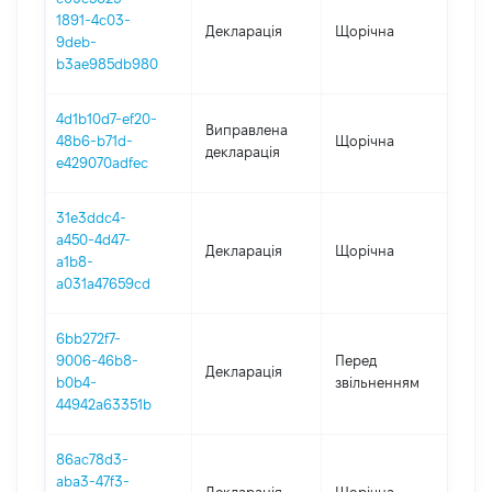
1891-4c03-
Декларація
Щорічна
202
9deb-
b3ae985db980
4d1b10d7-ef20-
Виправлена
48b6-b71d-
Щорічна
202
декларація
e429070adfec
31e3ddc4-
a450-4d47-
Декларація
Щорічна
202
a1b8-
a031a47659cd
6bb272f7-
01.
9006-46b8-
Перед
Декларація
-
b0b4-
звільненням
01.
44942a63351b
86ac78d3-
aba3-47f3-