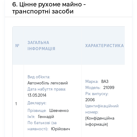
6. Цінне рухоме майно -
транспортні засоби
В
Д
ЗАГАЛЬНА
№
ХАРАКТЕРИСТИКА
У
ІНФОРМАЦІЯ
В
К
Вид об'єкта:
Марка:
ВАЗ
Автомобіль легковий
Модель:
21099
Дата набуття права:
Рік випуску:
13.05.2014
2006
Декларує:
1
5
Ідентифікаційний
Прізвище:
Шевченко
номер:
Ім'я:
Геннадій
[Конфіденційна
По батькові (за
інформація]
наявності):
Юрійович