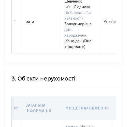
Шевченко
Ім'я:
Людмила
По батькові (за
наявності):
1
мати
Україна
Володимирівна
Дата
народження:
[Конфіденційна
інформація]
3. Об'єкти нерухомості
ВАРТ
ЗАГАЛЬНА
№
МІСЦЕЗНАХОДЖЕННЯ
НА Д
ІНФОРМАЦІЯ
НАБУ
Країна:
Україна