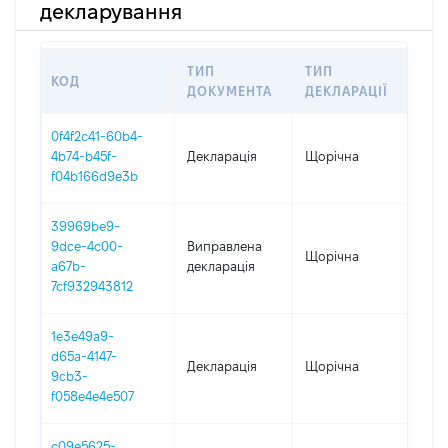
декларування
ТИП
ТИП
КОД
ПЕ
ДОКУМЕНТА
ДЕКЛАРАЦІЇ
0f4f2c41-60b4-
4b74-b45f-
Декларація
Щорічна
202
f04b166d9e3b
39969be9-
9dce-4c00-
Виправлена
Щорічна
202
a67b-
декларація
7cf932943812
1e3e49a9-
d65a-4147-
Декларація
Щорічна
202
9cb3-
f058e4e4e507
c09e5625-