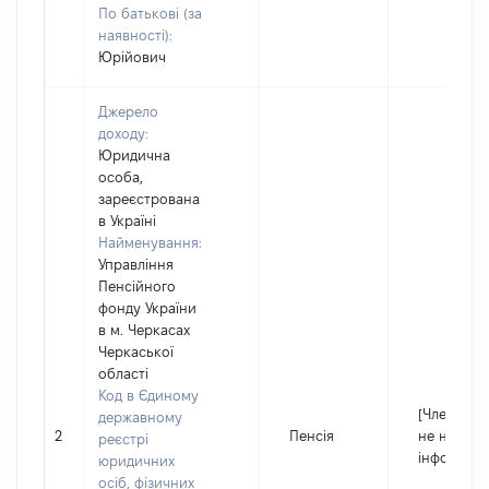
По батькові (за
наявності):
Юрійович
Джерело
доходу:
Юридична
особа,
зареєстрована
в Україні
Найменування:
Управління
Пенсійного
фонду України
в м. Черкасах
Черкаської
області
Код в Єдиному
[Член сім'ї
державному
2
Пенсія
не надав
реєстрі
інформаці
юридичних
осіб, фізичних