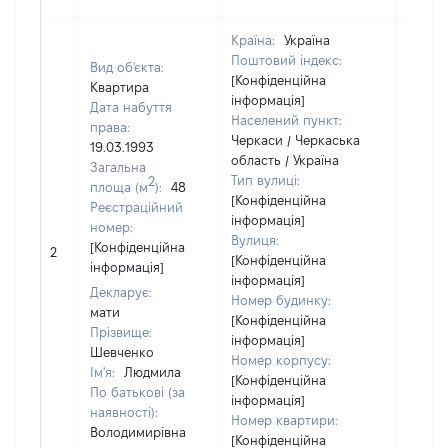
Країна:
Україна
Поштовий індекс:
Вид об'єкта:
[Конфіденційна
Квартира
інформація]
Дата набуття
Населений пункт:
права:
Черкаси / Черкаська
19.03.1993
область / Україна
Загальна
Тип вулиці:
2
площа (м
):
48
[Конфіденційна
Реєстраційний
інформація]
номер:
Вулиця:
[Не
[Конфіденційна
2
[Конфіденційна
відом
інформація]
інформація]
Декларує:
Номер будинку:
мати
[Конфіденційна
Прізвище:
інформація]
Шевченко
Номер корпусу:
Ім'я:
Людмила
[Конфіденційна
По батькові (за
інформація]
наявності):
Номер квартири:
Володимирівна
[Конфіденційна