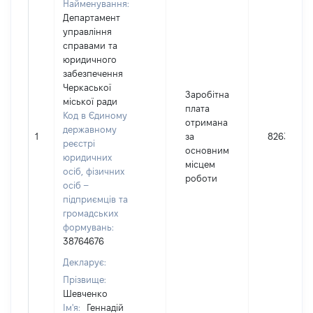
Найменування:
Департамент
управління
справами та
юридичного
забезпечення
Черкаської
Заробітна
міської ради
плата
Код в Єдиному
отримана
державному
1
за
82638
реєстрі
основним
юридичних
місцем
осіб, фізичних
роботи
осіб –
підприємців та
громадських
формувань:
38764676
Декларує:
Прізвище:
Шевченко
Ім'я:
Геннадій