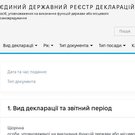
ЄДИНИЙ ДЕРЖАВНИЙ РЕЄСТР ДЕКЛАРАЦІ
осіб, уповноважених на виконання функцій держави або місцевого
самоврядування
Вид декларації:
Рік:
Тип документа:
Тип посади:
К
Дата та час подання:
Тип документа:
1. Вид декларації та звітний період
Щорічна
особи, уповноваженої на виконання функцій держави або місцев