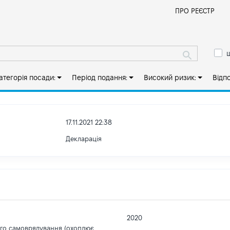
Й
ПРО РЕЄСТР
ш
атегорія посади:
Період подання:
Високий ризик:
Відп
17.11.2021 22:38
Декларація
2020
ого самоврядування (охоплює