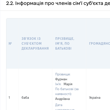
2.2. Інформація про членів сім'ї суб'єкта 
ЗВ'ЯЗОК ІЗ
ПРІЗВИЩЕ,
№
СУБ'ЄКТОМ
ІМ'Я, ПО
ГРОМАДЯН
ДЕКЛАРУВАННЯ
БАТЬКОВІ
Прізвище:
Фурман
Ім'я:
Марія
По батькові (за
наявності):
1
баба
Україна
Андріївна
Дата
народження: