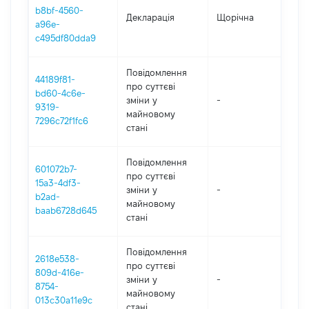
b8bf-4560-
Декларація
Щорічна
2
a96e-
c495df80dda9
Повідомлення
44189f81-
про суттєві
bd60-4c6e-
зміни y
-
2
9319-
майновому
7296c72f1fc6
стані
Повідомлення
601072b7-
про суттєві
15a3-4df3-
зміни y
-
2
b2ad-
майновому
baab6728d645
стані
Повідомлення
2618e538-
про суттєві
809d-416e-
зміни y
-
2
8754-
майновому
013c30a11e9c
стані