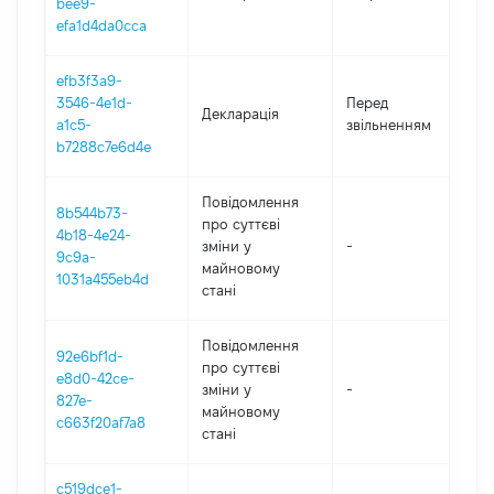
bee9-
efa1d4da0cca
efb3f3a9-
01
3546-4e1d-
Перед
Декларація
-
a1c5-
звільненням
09
b7288c7e6d4e
Повідомлення
8b544b73-
про суттєві
4b18-4e24-
зміни y
-
2
9c9a-
майновому
1031a455eb4d
стані
Повідомлення
92e6bf1d-
про суттєві
e8d0-42ce-
зміни y
-
2
827e-
майновому
c663f20af7a8
стані
c519dce1-