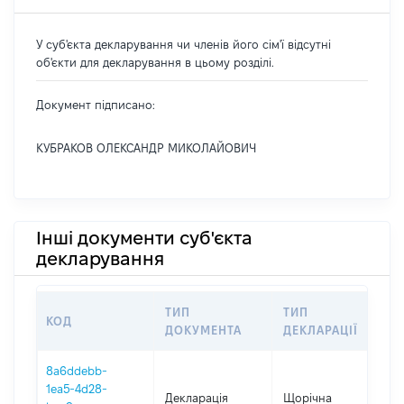
У суб'єкта декларування чи членів його сім'ї відсутні
об'єкти для декларування в цьому розділі.
Документ підписано:
КУБРАКОВ ОЛЕКСАНДР МИКОЛАЙОВИЧ
Інші документи суб'єкта
декларування
ТИП
ТИП
КОД
П
ДОКУМЕНТА
ДЕКЛАРАЦІЇ
8a6ddebb-
1ea5-4d28-
Декларація
Щорічна
2