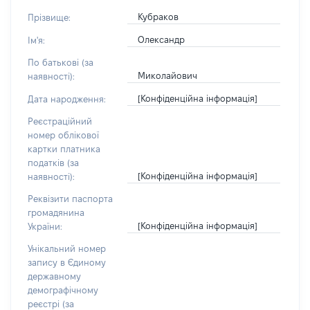
Кубраков
Прізвище:
Олександр
Ім'я:
По батькові (за
Миколайович
наявності):
[Конфіденційна інформація]
Дата народження:
Реєстраційний
номер облікової
картки платника
податків (за
[Конфіденційна інформація]
наявності):
Реквізити паспорта
громадянина
[Конфіденційна інформація]
України:
Унікальний номер
запису в Єдиному
державному
демографічному
реєстрі (за