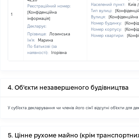
Населений пункт:
Київ 
Реєстраційний номер:
Тип вулиці:
[Конфіденці
[Конфіденційна
1
Вулиця:
[Конфіденційна
інформація]
Номер будинку:
[Конфі
Декларує:
Номер корпусу:
[Конфі
Прізвище:
Лозинська
Номер квартири:
[Конф
Ім'я:
Марина
По батькові (за
наявності):
Ігорівна
4. Об'єкти незавершеного будівництва
У суб'єкта декларування чи членів його сім'ї відсутні об'єкти для д
5. Цінне рухоме майно (крім транспортних