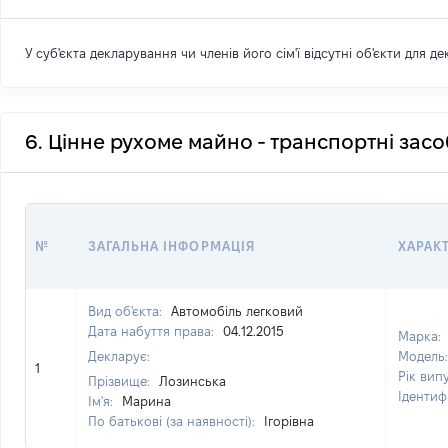
У суб'єкта декларування чи членів його сім'ї відсутні об'єкти для д
6. Цінне рухоме майно - транспортні зас
№
ЗАГАЛЬНА ІНФОРМАЦІЯ
ХАРАК
Вид об'єкта:
Автомобіль легковий
Дата набуття права:
04.12.2015
Марка:
Декларує:
Модель
1
Рік вип
Прізвище:
Лозинська
Ідентиф
Ім'я:
Марина
По батькові (за наявності):
Ігорівна