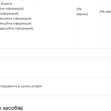
/ Україна
йна інформація]
[Не
[Не від
 інформація]
відомо]
денційна інформація]
денційна інформація]
іденційна інформація]
екларування в цьому розділі.
 засобів)