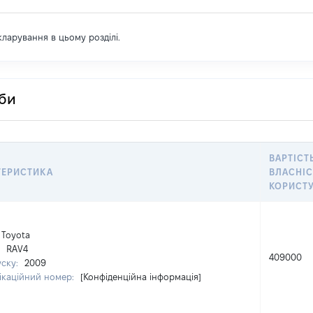
екларування в цьому розділі.
оби
ВАРТІСТ
ТЕРИСТИКА
ВЛАСНІС
КОРИСТ
Toyota
:
RAV4
409000
уску:
2009
ікаційний номер:
[Конфіденційна інформація]