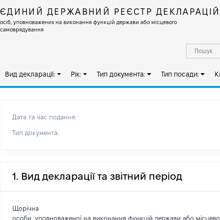
ЄДИНИЙ ДЕРЖАВНИЙ РЕЄСТР ДЕКЛАРАЦІ
осіб, уповноважених на виконання функцій держави або місцевого
самоврядування
Вид декларації:
Рік:
Тип документа:
Тип посади:
К
Дата та час подання:
Тип документа:
1. Вид декларації та звітний період
Щорічна
особи, уповноваженої на виконання функцій держави або місцев