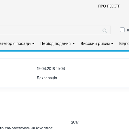
Й
ПРО РЕЄСТР
ш
атегорія посади:
Період подання:
Високий ризик:
Відп
19.03.2018 15:03
Декларація
2017
ого самоврядування (охоплює