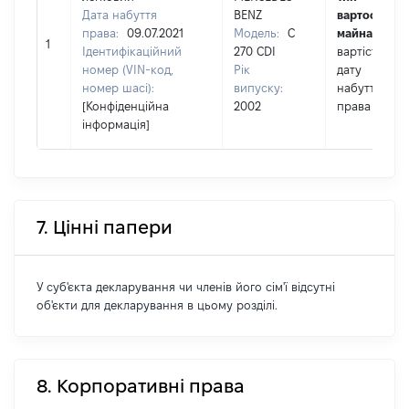
Дата набуття
BENZ
вартості
права:
09.07.2021
Модель:
C
майна:
це
1
Ідентифікаційний
270 CDI
вартість на
номер (VIN-код,
Рік
дату
номер шасі):
випуску:
набуття
[Конфіденційна
2002
права
інформація]
7. Цінні папери
У суб'єкта декларування чи членів його сім'ї відсутні
об'єкти для декларування в цьому розділі.
8. Корпоративні права