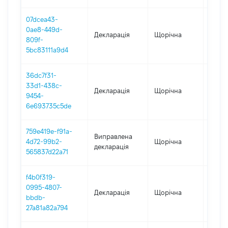
07dcea43-
0ae8-449d-
Декларація
Щорічна
2023
809f-
5bc83111a9d4
36dc7f31-
33d1-438c-
Декларація
Щорічна
2022
9454-
6e693735c5de
759e419e-f91a-
Виправлена
4d72-99b2-
Щорічна
2021
декларація
565837d22a71
f4b0f319-
0995-4807-
Декларація
Щорічна
2020
bbdb-
27a81a82a794