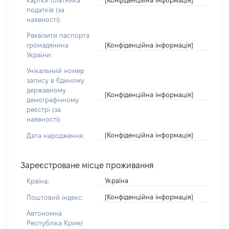
картки платника
податків (за
наявності):
Реквізити паспорта
[Конфіденційна інформація]
громадянина
України:
Унікальний номер
запису в Єдиному
державному
[Конфіденційна інформація]
демографічному
реєстрі (за
наявності):
[Конфіденційна інформація]
Дата народження:
Зареєстроване місце проживання
Україна
Країна:
[Конфіденційна інформація]
Поштовий індекс:
Автономна
Республіка Крим/