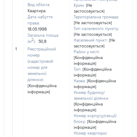
Вид об'єкта:
Крим:
[Не
Квартира
застосовується]
Дата набуття
Територіальна громада:
[Не застосовується]
права:
9
Тип населеного пункту:
18.05.1998
Тип
[Не застосовується]
Загальна площа
варт
2
Населений пункт:
[Не
(м
):
50,8
обʼє
застосовується]
1
Реєстраційний
варт
Район у місті:
номер
дату
[Конфіденційна
(кадастровий
інформація]
набу
номер для
Тип:
[Конфіденційна
пра
земельної
інформація]
ділянки):
Назва:
[Конфіденційна
[Конфіденційна
інформація]
інформація]
Номер будинку/
земельної ділянки:
[Конфіденційна
інформація]
Номер корпусу/секції/
блоку:
[Конфіденційна
інформація]
Номер квартири/