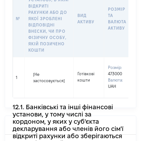
ВІДКРИТІ
РОЗМІР
І
РАХУНКИ АБО ДО
ВИД
ТА
О
№
ЯКОЇ ЗРОБЛЕНІ
АКТИВУ
ВАЛЮТА
Н
ВІДПОВІДНІ
АКТИВУ
П
ВНЕСКИ, ЧИ ПРО
ФІЗИЧНУ ОСОБУ,
ЯКІЙ ПОЗИЧЕНО
КОШТИ
В
Розмір:
П
Готівкові
473000
[Не
І
1
кошти
Валюта:
застосовується]
П
UAH
н
12.1. Банківські та інші фінансові
установи, у тому числі за
кордоном, у яких у суб'єкта
декларування або членів його сім'ї
відкриті рахунки або зберігаються