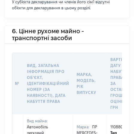
У суб'єкта декларування чи членів його сім'ї відсутні
об'єкти для декларування в цьому розділі.
6. Цінне рухоме майно -
транспортні засоби
ВАРТІСТЬ 
ВИД, ЗАГАЛЬНА
ДАТУ
ІНФОРМАЦІЯ ПРО
НАБУТТЯ
МАРКА,
ОБʼЄКТ,
ПРАВА АБО
МОДЕЛЬ,
№
ІДЕНТИФІКАЦІЙНИЙ
ЗА
РІК
НОМЕР (ЗА
ОСТАННЬ
ВИПУСКУ
НАЯВНОСТІ), ДАТА
ГРОШОВО
НАБУТТЯ ПРАВА
ОЦІНКОЮ,
ГРН
Вид майна:
Автомобіль
Марка:
ПР
110880
легковий
MERCEDES-
Тип