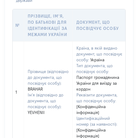
держави
ПРІЗВИЩЕ, ІМ’Я,
ПО БАТЬКОВІ ДЛЯ
ДОКУМЕНТ, ЩО
№
ІДЕНТИФІКАЦІЇ ЗА
ПОСВІДЧУЄ ОСОБУ
МЕЖАМИ УКРАЇНИ
Країна, в якій видано
документ, що посвідчує
особу:
Україна
Тип документа, що
Прізвище (відповідно
посвідчує особу:
до документа, що
Паспорт громадянина
посвідчує особу):
України для виїзду за
BRAHAR
кордон
1
Ім’я (відповідно до
Реквізити документа,
документа, що
що посвідчує особу:
посвідчує особу):
[Конфіденційна
YEVHENII
інформація]
Ідентифікаційний
номер (за наявності):
[Конфіденційна
інформація]