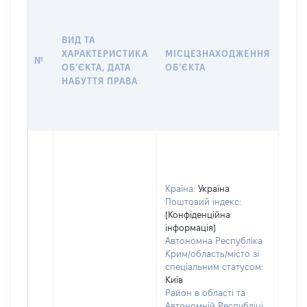
ВАР
ДАТ
НАБ
ВИД ТА
ПРА
ХАРАКТЕРИСТИКА
МІСЦЕЗНАХОДЖЕННЯ
№
ЗА
ОБʼЄКТА, ДАТА
ОБʼЄКТА
ОС
НАБУТТЯ ПРАВА
ГР
ОЦІ
ГРН
Країна:
Україна
Поштовий індекс:
[Конфіденційна
інформація]
Автономна Республіка
Крим/область/місто зі
спеціальним статусом:
Київ
Район в області та
Автономній Республіці