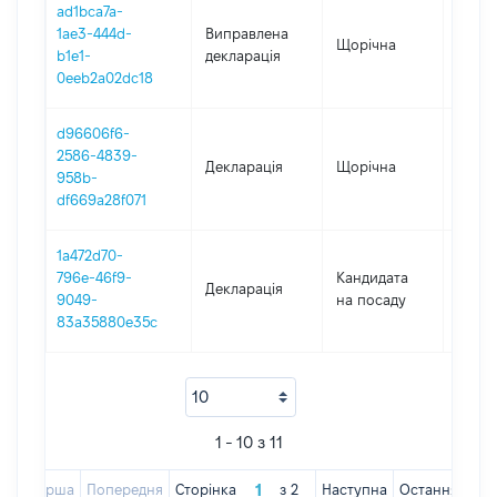
ad1bca7a-
1ae3-444d-
Виправлена
Щорічна
2019
b1e1-
декларація
0eeb2a02dc18
d96606f6-
2586-4839-
Декларація
Щорічна
2019
958b-
df669a28f071
1a472d70-
796e-46f9-
Кандидата
Декларація
2018
9049-
на посаду
83a35880e35c
1 - 10 з 11
Перша
Попередня
Сторінка
з
2
Наступна
Остання