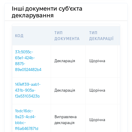
Інші документи суб'єкта
декларування
ТИП
ТИП
КОД
ПЕРІ
ДОКУМЕНТА
ДЕКЛАРАЦІЇ
37c5055c-
65e1-424b-
Декларація
Щорічна
2025
8875-
89e0524482b4
147eff39-aab1-
431b-905a-
Декларація
Щорічна
2024
f2e53103423b
1bdc16dc-
9a23-4cd4-
Виправлена
Щорічна
2023
bbbc-
декларація
ff6a6467871d