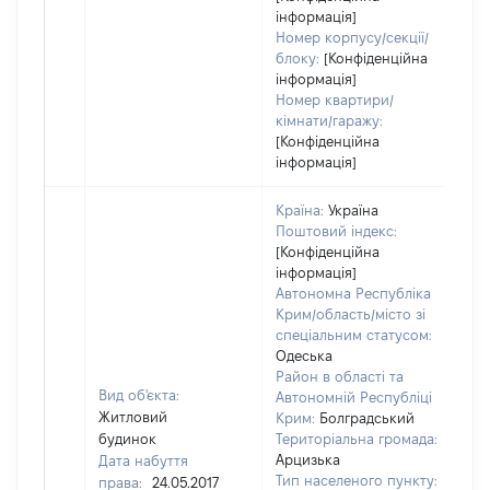
інформація]
Номер корпусу/секції/
блоку:
[Конфіденційна
інформація]
Номер квартири/
кімнати/гаражу:
[Конфіденційна
інформація]
Країна:
Україна
Поштовий індекс:
[Конфіденційна
інформація]
Автономна Республіка
Крим/область/місто зі
спеціальним статусом:
Одеська
Район в області та
Вид об'єкта:
Автономній Республіці
Житловий
Крим:
Болградський
будинок
Територіальна громада:
Арцизька
Дата набуття
Тип населеного пункту:
права:
24.05.2017