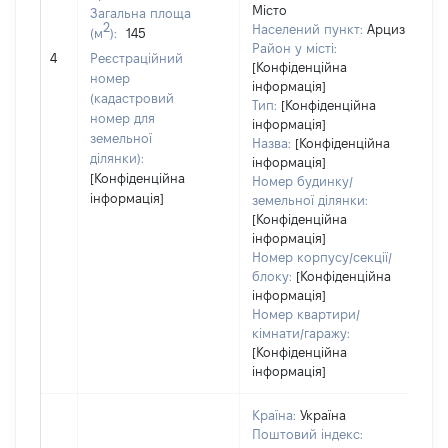
Місто
Загальна площа
98
2
Населений пункт:
Арциз
(м
):
145
Ти
Район у місті:
обʼ
4
Реєстраційний
[Конфіденційна
ва
номер
інформація]
на
(кадастровий
Тип:
[Конфіденційна
номер для
інформація]
земельної
Назва:
[Конфіденційна
ділянки):
інформація]
[Конфіденційна
Номер будинку/
інформація]
земельної ділянки:
[Конфіденційна
інформація]
Номер корпусу/секції/
блоку:
[Конфіденційна
інформація]
Номер квартири/
кімнати/гаражу:
[Конфіденційна
інформація]
Країна:
Україна
Поштовий індекс: