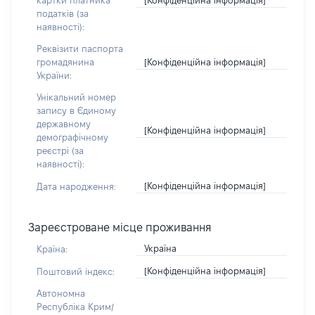
картки платника
податків (за
наявності):
Реквізити паспорта
[Конфіденційна інформація]
громадянина
України:
Унікальний номер
запису в Єдиному
державному
[Конфіденційна інформація]
демографічному
реєстрі (за
наявності):
[Конфіденційна інформація]
Дата народження:
Зареєстроване місце проживання
Україна
Країна:
[Конфіденційна інформація]
Поштовий індекс:
Автономна
Республіка Крим/