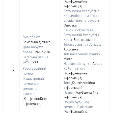
[Конфіденційна
інформація]
Автономна Республіка
Крим/область/місто зі
спеціальним статусом:
Одеська
Район в області та
Автономній Республіці
Вид об'єкта:
Крим:
Болградський
Земельна ділянка
Територіальна громада:
Дата набуття
Арцизька
права:
24.05.2017
Тип населеного пункту:
Загальна площа
Місто
2
(м
):
380
Населений пункт:
Арциз
Реєстраційний
Район у місті:
[Н
5
[Конфіденційна
номер
інформація]
(кадастровий
Тип:
[Конфіденційна
номер для
інформація]
земельної
Назва:
[Конфіденційна
ділянки):
інформація]
[Конфіденційна
Номер будинку/
інформація]
земельної ділянки:
[Конфіденційна