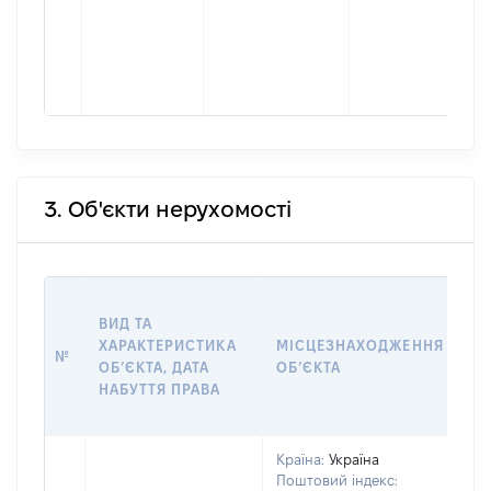
3. Об'єкти нерухомості
ВА
ВИД ТА
ДА
ХАРАКТЕРИСТИКА
МІСЦЕЗНАХОДЖЕННЯ
ПР
№
ОБʼЄКТА, ДАТА
ОБʼЄКТА
О
НАБУТТЯ ПРАВА
Г
ОЦ
Країна:
Україна
Поштовий індекс: