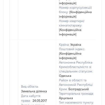
інформація]
Номер корпусу/секції/
блоку:
[Конфіденційна
інформація]
Номер квартири/
кімнати/гаражу:
[Конфіденційна
інформація]
Країна:
Україна
Поштовий індекс:
[Конфіденційна
інформація]
Автономна Республіка
Крим/область/місто зі
спеціальним статусом:
Одеська
Район в області та
Автономній Республіці
Вид об'єкта:
Крим:
Болградський
Земельна ділянка
Територіальна громада:
Дата набуття
Арцизька
права:
24.05.2017
Тип населеного пункту: