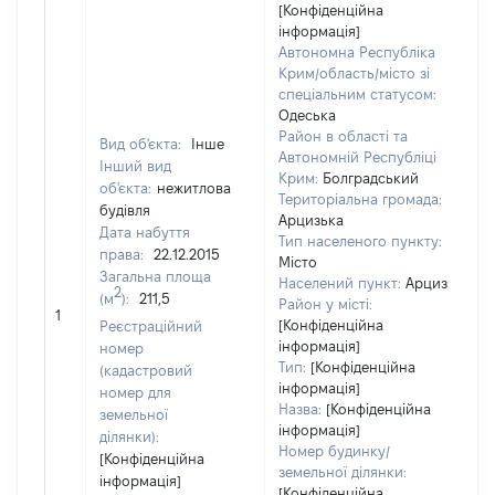
[Конфіденційна
інформація]
Автономна Республіка
Крим/область/місто зі
спеціальним статусом:
Одеська
Район в області та
Вид об'єкта:
Інше
Автономній Республіці
Інший вид
Крим:
Болградський
об'єкта:
нежитлова
Територіальна громада:
будівля
Арцизька
Дата набуття
Тип населеного пункту:
права:
22.12.2015
Місто
Загальна площа
Населений пункт:
Арциз
2
(м
):
211,5
[Н
Район у місті:
1
за
[Конфіденційна
Реєстраційний
інформація]
номер
Тип:
[Конфіденційна
(кадастровий
інформація]
номер для
Назва:
[Конфіденційна
земельної
інформація]
ділянки):
Номер будинку/
[Конфіденційна
земельної ділянки:
інформація]
[Конфіденційна