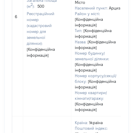
Загальна площа
Місто
2
(м
):
500
Населений пункт:
Арциз
Реєстраційний
Район у місті:
[Н
6
[Конфіденційна
номер
інформація]
(кадастровий
Тип:
[Конфіденційна
номер для
інформація]
земельної
Назва:
[Конфіденційна
ділянки):
інформація]
[Конфіденційна
Номер будинку/
інформація]
земельної ділянки:
[Конфіденційна
інформація]
Номер корпусу/секції/
блоку:
[Конфіденційна
інформація]
Номер квартири/
кімнати/гаражу:
[Конфіденційна
інформація]
Країна:
Україна
Поштовий індекс: