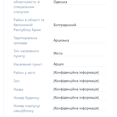
Одеська
область/місто зі
спеціальним
статусом:
Район в області та
Болградський
Автономній
Республіці Крим:
Територіальна
Арцизька
громада:
Тип населеного
Місто
пункту:
Арциз
Населений пункт:
[Конфіденційна інформація]
Район у місті:
[Конфіденційна інформація]
Тип:
[Конфіденційна інформація]
Назва:
[Конфіденційна інформація]
Номер будинку:
Номер корпусу/
[Конфіденційна інформація]
секції/блоку: