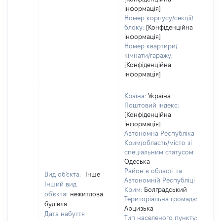
інформація]
Номер корпусу/секції/
блоку:
[Конфіденційна
інформація]
Номер квартири/
кімнати/гаражу:
[Конфіденційна
інформація]
Країна:
Україна
Поштовий індекс:
[Конфіденційна
інформація]
Автономна Республіка
Крим/область/місто зі
спеціальним статусом:
Одеська
Район в області та
Вид об'єкта:
Інше
Автономній Республіці
Інший вид
Крим:
Болградський
об'єкта:
нежитлова
Територіальна громада:
будівля
Арцизька
Дата набуття
Тип населеного пункту: