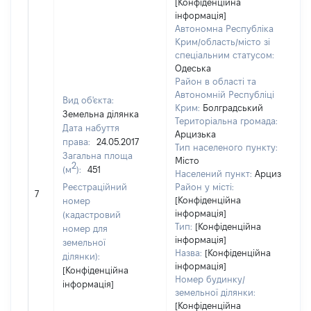
[Конфіденційна
інформація]
Автономна Республіка
Крим/область/місто зі
спеціальним статусом:
Одеська
Район в області та
Автономній Республіці
Вид об'єкта:
Крим:
Болградський
Земельна ділянка
Територіальна громада:
Дата набуття
Арцизька
права:
24.05.2017
Тип населеного пункту:
Загальна площа
Місто
2
(м
):
451
Населений пункт:
Арциз
Реєстраційний
Район у місті:
[Н
7
[Конфіденційна
номер
інформація]
(кадастровий
Тип:
[Конфіденційна
номер для
інформація]
земельної
Назва:
[Конфіденційна
ділянки):
інформація]
[Конфіденційна
Номер будинку/
інформація]
земельної ділянки:
[Конфіденційна