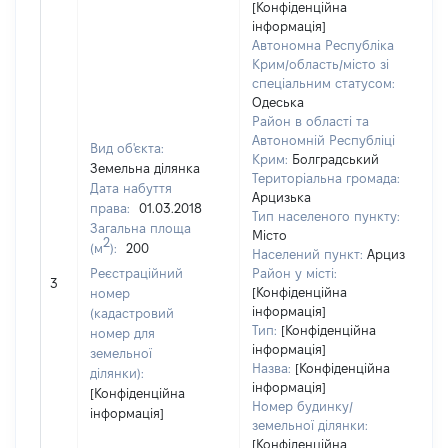
[Конфіденційна
інформація]
Автономна Республіка
Крим/область/місто зі
спеціальним статусом:
Одеська
Район в області та
Автономній Республіці
Вид об'єкта:
Крим:
Болградський
Земельна ділянка
Територіальна громада:
Дата набуття
Арцизька
права:
01.03.2018
Тип населеного пункту:
Загальна площа
Місто
48
2
(м
):
200
Населений пункт:
Арциз
Ти
Реєстраційний
Район у місті:
обʼ
3
[Конфіденційна
номер
ва
інформація]
(кадастровий
на
Тип:
[Конфіденційна
номер для
інформація]
земельної
Назва:
[Конфіденційна
ділянки):
інформація]
[Конфіденційна
Номер будинку/
інформація]
земельної ділянки:
[Конфіденційна