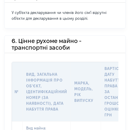
У суб'єкта декларування чи членів його сім'ї відсутні
об'єкти для декларування в цьому розділі.
6. Цінне рухоме майно -
транспортні засоби
ВАРТІСТЬ Н
ВИД, ЗАГАЛЬНА
ДАТУ
ІНФОРМАЦІЯ ПРО
НАБУТТЯ
МАРКА,
ОБʼЄКТ,
ПРАВА АБО
МОДЕЛЬ,
№
ІДЕНТИФІКАЦІЙНИЙ
ЗА
РІК
НОМЕР (ЗА
ОСТАННЬО
ВИПУСКУ
НАЯВНОСТІ), ДАТА
ГРОШОВОЮ
НАБУТТЯ ПРАВА
ОЦІНКОЮ,
ГРН
Вид майна: