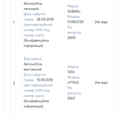
Автомобіль
Марка:
легковий
SUBARU
Дата набуття
Модель:
права:
26.09.2019
FORESTER
[Не відомо]
1
Ідентифікаційний
Рік
номер (VIN-код,
випуску:
номер шасі):
2005
[Конфіденційна
інформація]
Вид майна:
Автомобіль
Марка:
вантажний
TATA
Дата набуття
Модель:
права:
15.05.2019
LPT613
[Не відомо]
2
Ідентифікаційний
Рік
номер (VIN-код,
випуску:
номер шасі):
2007
[Конфіденційна
інформація]