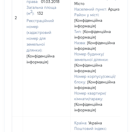
права:
01.03.2018
Місто
15
Загальна площа
Населений пункт:
Арциз
Ти
2
(м
):
132
Район у місті:
обʼ
2
[Конфіденційна
Реєстраційний
ва
інформація]
номер
на
Тип:
[Конфіденційна
(кадастровий
інформація]
номер для
Назва:
[Конфіденційна
земельної
інформація]
ділянки):
Номер будинку/
[Конфіденційна
земельної ділянки:
інформація]
[Конфіденційна
інформація]
Номер корпусу/секції/
блоку:
[Конфіденційна
інформація]
Номер квартири/
кімнати/гаражу:
[Конфіденційна
інформація]
Країна:
Україна
Поштовий індекс: