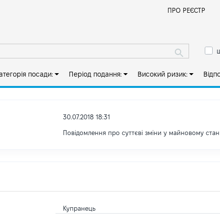
Й
ПРО РЕЄСТР
ш
атегорія посади:
Період подання:
Високий ризик:
Відп
30.07.2018 18:31
Повідомлення про суттєві зміни y майновому стан
Купранець