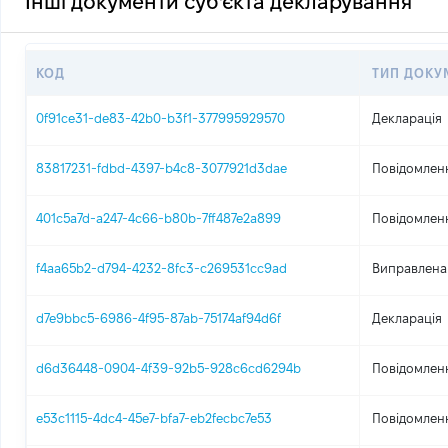
Інші документи суб'єкта декларування
КОД
ТИП ДОКУ
0f91ce31-de83-42b0-b3f1-377995929570
Декларація
83817231-fdbd-4397-b4c8-3077921d3dae
Повідомленн
401c5a7d-a247-4c66-b80b-7ff487e2a899
Повідомленн
f4aa65b2-d794-4232-8fc3-c269531cc9ad
Виправлена
d7e9bbc5-6986-4f95-87ab-75174af94d6f
Декларація
d6d36448-0904-4f39-92b5-928c6cd6294b
Повідомленн
e53c1115-4dc4-45e7-bfa7-eb2fecbc7e53
Повідомленн