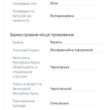
Юлія
Попереднє імʼя:
Попереднє по
Володимирівна
батькові (за
наявності):
Зареєстроване місце проживання
Україна
Країна:
[Конфіденційна інформація]
Поштовий індекс:
Автономна
Республіка Крим/
Чернігівська
область/місто зі
спеціальним
статусом:
Район в області та
Чернігівський
Автономній
Республіці Крим:
Територіальна
Олишівська
громада: