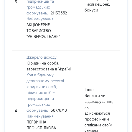
підприємців та
126
3
числі кешбек,
громадських
бонуси
формувань:
21133352
Найменування:
АКЦІОНЕРНЕ
ТОВАРИСТВО
"УНІВЕРСАЛ БАНК"
Джерело доходу:
Юридична особа,
зареєстрована в Україні
Код в Єдиному
державному реєстрі
юридичних осіб,
Інше
фізичних осіб –
Виплати чи
підприємців та
відшкодування,
громадських
які
формувань:
38776718
140
4
здійснюються
Найменування:
професійним
ПЕРВИННА
спліками своїм
ПРОФСПІЛКОВА
членам