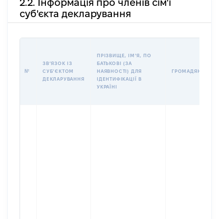
2.2. Інформація про членів сім'ї
суб'єкта декларування
ПРІЗВИЩЕ, ІМʼЯ, ПО
ЗВʼЯЗОК ІЗ
БАТЬКОВІ (ЗА
№
СУБʼЄКТОМ
НАЯВНОСТІ) ДЛЯ
ГРОМАДЯНСТВО
ДЕКЛАРУВАННЯ
ІДЕНТИФІКАЦІЇ В
УКРАЇНІ