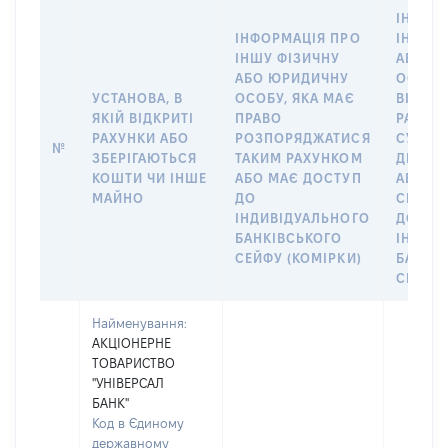
ІНФОР
ІНФОРМАЦІЯ ПРО
ІНШУ 
ІНШУ ФІЗИЧНУ
АБО Ю
АБО ЮРИДИЧНУ
ОСОБУ,
УСТАНОВА, В
ОСОБУ, ЯКА МАЄ
ВІДКР
ЯКІЙ ВІДКРИТІ
ПРАВО
РАХУНО
РАХУНКИ АБО
РОЗПОРЯДЖАТИСЯ
СУБ’ЄК
№
ЗБЕРІГАЮТЬСЯ
ТАКИМ РАХУНКОМ
ДЕКЛА
КОШТИ ЧИ ІНШЕ
АБО МАЄ ДОСТУП
АБО ЧЛ
МАЙНО
ДО
СІМ’Ї 
ІНДИВІДУАЛЬНОГО
ДОГОВ
БАНКІВСЬКОГО
ІНДИВ
СЕЙФУ (КОМІРКИ)
БАНКІ
СЕЙФУ 
Найменування:
АКЦІОНЕРНЕ
ТОВАРИСТВО
"УНІВЕРСАЛ
БАНК"
Код в Єдиному
державному