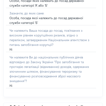
Особи, посади яких належать до посад державної
служби категорії 'А' або 'Б'
Зазначте, до яких саме:
Особа, посада якої належить до посад державної
служби категорії 'Б'
Чи належить Ваша посада до посад, пов'язаних з
високим рівнем корупційних ризиків, згідно з
переліком, затвердженим Національним агентством з
питань запобігання корупції?
Ні
Чи належите Ви до національних публічних діячів
відповідно до Закону України "Про запобігання та
протидію легалізації (відмиванню) доходів, одержаних
злочинним шляхом, фінансуванню тероризму та
фінансуванню розповсюдження зброї масового
знищення"?
Ні