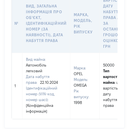
ВАРТІСТЬ Н
ВИД, ЗАГАЛЬНА
ДАТУ
ІНФОРМАЦІЯ ПРО
НАБУТТЯ
МАРКА,
ОБʼЄКТ,
ПРАВА АБО
МОДЕЛЬ,
№
ІДЕНТИФІКАЦІЙНИЙ
ЗА
РІК
НОМЕР (ЗА
ОСТАННЬО
ВИПУСКУ
НАЯВНОСТІ), ДАТА
ГРОШОВОЮ
НАБУТТЯ ПРАВА
ОЦІНКОЮ,
ГРН
Вид майна:
Автомобіль
50000
Марка:
легковий
Тип
OPEL
Дата набуття
вартості
Модель:
права:
22.10.2024
майна:
це
OMEGA
1
Ідентифікаційний
вартість на
Рік
номер (VIN-код,
дату
випуску:
номер шасі):
набуття
1998
[Конфіденційна
права
інформація]