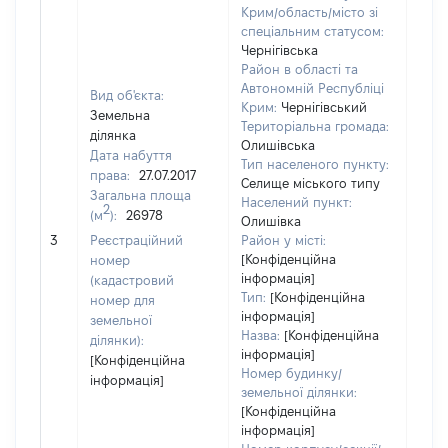
Крим/область/місто зі
спеціальним статусом:
Чернігівська
Район в області та
Автономній Республіці
Вид об'єкта:
Крим:
Чернігівський
Земельна
Територіальна громада:
ділянка
Олишівська
Дата набуття
Тип населеного пункту:
права:
27.07.2017
Селище міського типу
Загальна площа
Населений пункт:
2
(м
):
26978
Олишівка
[Не 
3
Реєстраційний
Район у місті:
[Конфіденційна
номер
інформація]
(кадастровий
Тип:
[Конфіденційна
номер для
інформація]
земельної
Назва:
[Конфіденційна
ділянки):
інформація]
[Конфіденційна
Номер будинку/
інформація]
земельної ділянки:
[Конфіденційна
інформація]