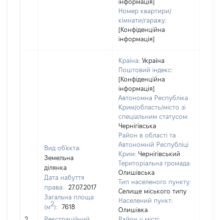
інформація]
Номер квартири/
кімнати/гаражу:
[Конфіденційна
інформація]
Країна:
Україна
Поштовий індекс:
[Конфіденційна
інформація]
Автономна Республіка
Крим/область/місто зі
спеціальним статусом:
Чернігівська
Район в області та
Автономній Республіці
Вид об'єкта:
Крим:
Чернігівський
Земельна
Територіальна громада:
ділянка
Олишівська
Дата набуття
Тип населеного пункту:
права:
27.07.2017
Селище міського типу
Загальна площа
Населений пункт:
2
(м
):
7618
Олишівка
[Не 
2
Реєстраційний
Район у місті: