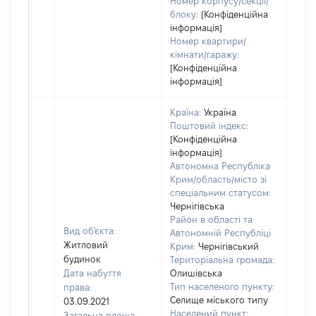
Номер корпусу/секції/
блоку:
[Конфіденційна
інформація]
Номер квартири/
кімнати/гаражу:
[Конфіденційна
інформація]
Країна:
Україна
Поштовий індекс:
[Конфіденційна
інформація]
Автономна Республіка
Крим/область/місто зі
спеціальним статусом:
Чернігівська
Район в області та
Вид об'єкта:
Автономній Республіці
Житловий
Крим:
Чернігівський
будинок
Територіальна громада:
Дата набуття
Олишівська
Тип населеного пункту:
права:
Селище міського типу
03.09.2021
Населений пункт:
Загальна площа