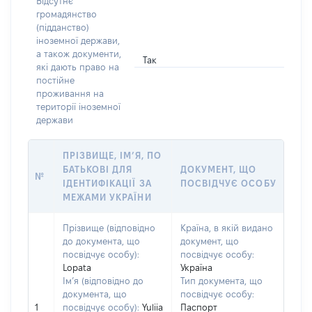
Відсутнє
громадянство
(підданство)
іноземної держави,
а також документи,
Так
які дають право на
постійне
проживання на
території іноземної
держави
ПРІЗВИЩЕ, ІМ’Я, ПО
БАТЬКОВІ ДЛЯ
ДОКУМЕНТ, ЩО
№
ІДЕНТИФІКАЦІЇ ЗА
ПОСВІДЧУЄ ОСОБУ
МЕЖАМИ УКРАЇНИ
Прізвище (відповідно
Країна, в якій видано
до документа, що
документ, що
посвідчує особу):
посвідчує особу:
Lopata
Україна
Ім’я (відповідно до
Тип документа, що
документа, що
посвідчує особу:
1
посвідчує особу):
Yuliia
Паспорт