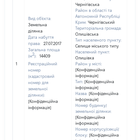
Чернігівська
Район в області та
Автономній Республіці
Вид об'єкта:
Крим:
Чернігівський
Земельна
Територіальна громада:
ділянка
Олишівська
Дата набуття
Тип населеного пункту:
права:
27.07.2017
Селище міського типу
Загальна площа
Населений пункт:
2
(м
):
14409
Олишівка
[Не 
1
Реєстраційний
Район у місті:
[Конфіденційна
номер
інформація]
(кадастровий
Тип:
[Конфіденційна
номер для
інформація]
земельної
Назва:
[Конфіденційна
ділянки):
інформація]
[Конфіденційна
Номер будинку/
інформація]
земельної ділянки:
[Конфіденційна
інформація]
Номер корпусу/секції/
блоку:
[Конфіденційна