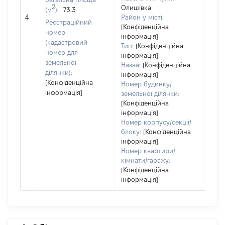
2
Олишівка
(м
):
73.3
[Не
4
Район у місті:
заст
Реєстраційний
[Конфіденційна
номер
інформація]
(кадастровий
Тип:
[Конфіденційна
номер для
інформація]
земельної
Назва:
[Конфіденційна
ділянки):
інформація]
[Конфіденційна
Номер будинку/
інформація]
земельної ділянки:
[Конфіденційна
інформація]
Номер корпусу/секції/
блоку:
[Конфіденційна
інформація]
Номер квартири/
кімнати/гаражу:
[Конфіденційна
інформація]