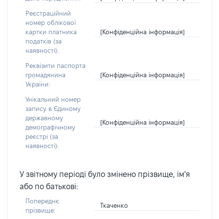
Реєстраційний
номер облікової
[Конфіденційна інформація]
картки платника
податків (за
наявності):
Реквізити паспорта
[Конфіденційна інформація]
громадянина
України:
Унікальний номер
запису в Єдиному
державному
[Конфіденційна інформація]
демографічному
реєстрі (за
наявності):
У звітному періоді було змінено прізвище, ім'я
або по батькові:
Попереднє
Ткаченко
прізвище: