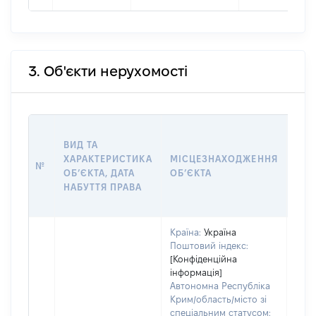
3. Об'єкти нерухомості
ВАР
ВИД ТА
ДАТ
ХАРАКТЕРИСТИКА
МІСЦЕЗНАХОДЖЕННЯ
ПРА
№
ОБʼЄКТА, ДАТА
ОБʼЄКТА
ОС
НАБУТТЯ ПРАВА
ГР
ОЦІ
Країна:
Україна
Поштовий індекс:
[Конфіденційна
інформація]
Автономна Республіка
Крим/область/місто зі
спеціальним статусом: