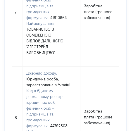
фізичних осіб –
підприємців та
Заробітна
[Чл
громадських
плата (грошове
не 
7
формувань:
41810664
забезпечення)
інф
Найменування:
ТОВАРИСТВО З
ОБМЕЖЕНОЮ
ВІДПОВІДАЛЬНІСТЮ
"АГРОТРЕЙД-
ВИРОБНИЦТВО"
Джерело доходу:
Юридична особа,
зареєстрована в Україні
Код в Єдиному
державному реєстрі
юридичних осіб,
фізичних осіб –
Заробітна
[Чл
підприємців та
плата (грошове
не 
8
громадських
забезпечення)
інф
формувань:
44792308