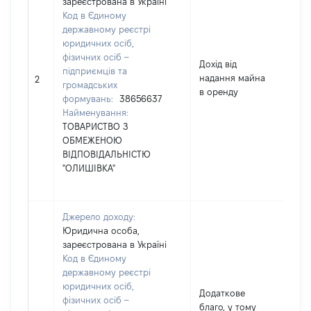
зареєстрована в Україні
Код в Єдиному
державному реєстрі
юридичних осіб,
фізичних осіб –
Дохід від
підприємців та
надання майна
12
2
громадських
в оренду
формувань:
38656637
Найменування:
ТОВАРИСТВО З
ОБМЕЖЕНОЮ
ВІДПОВІДАЛЬНІСТЮ
"ОЛИШІВКА"
Джерело доходу:
Юридична особа,
зареєстрована в Україні
Код в Єдиному
державному реєстрі
юридичних осіб,
Додаткове
фізичних осіб –
благо, у тому