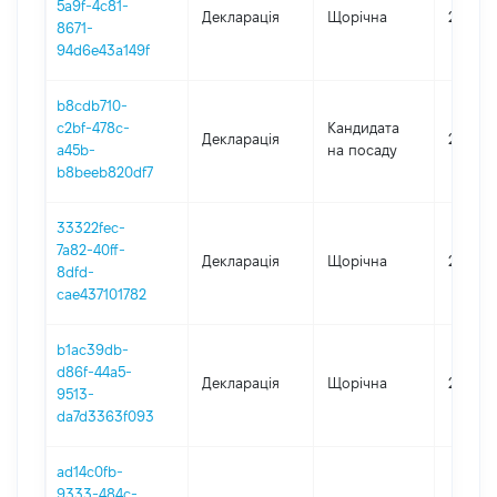
5a9f-4c81-
Декларація
Щорічна
2021
8671-
94d6e43a149f
b8cdb710-
c2bf-478c-
Кандидата
Декларація
2020
a45b-
на посаду
b8beeb820df7
33322fec-
7a82-40ff-
Декларація
Щорічна
2018
8dfd-
cae437101782
b1ac39db-
d86f-44a5-
Декларація
Щорічна
2017
9513-
da7d3363f093
ad14c0fb-
9333-484c-