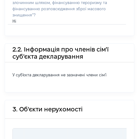
злочинним шляхом, фінансуванню тероризму та
фінансуванню розповсюдження зброї масового
знищення”?
Ні
2.2. Інформація про членів сім'ї
суб'єкта декларування
У суб'єкта декларування не зазначені члени сім'ї
3. Об'єкти нерухомості
ВАРТ