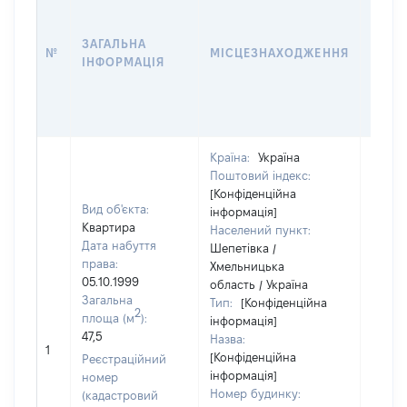
ДАТУ
НАБУ
ЗАГАЛЬНА
ПРАВ
№
МІСЦЕЗНАХОДЖЕННЯ
ІНФОРМАЦІЯ
ЗА
ОСТ
ГРО
ОЦІ
Країна:
Україна
Поштовий індекс:
[Конфіденційна
Вид об'єкта:
інформація]
Квартира
Населений пункт:
Дата набуття
Шепетівка /
права:
Хмельницька
05.10.1999
область / Україна
Загальна
Тип:
[Конфіденційна
2
площа (м
):
інформація]
47,5
Назва:
16530
1
[Конфіденційна
Реєстраційний
інформація]
номер
Номер будинку:
(кадастровий