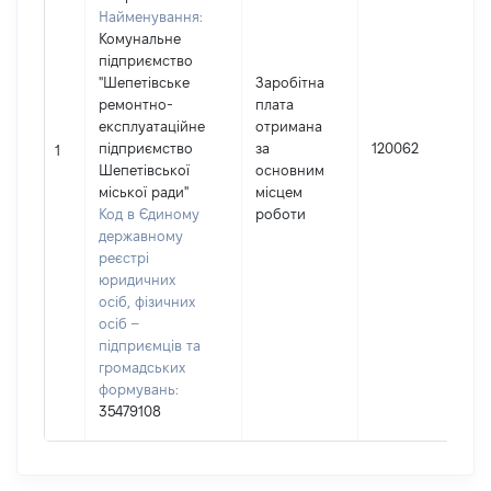
Найменування:
Комунальне
підприємство
"Шепетівське
Заробітна
ремонтно-
плата
І
експлуатаційне
отримана
підприємство
за
120062
1
Шепетівської
основним
(
міської ради"
місцем
Код в Єдиному
роботи
державному
реєстрі
юридичних
осіб, фізичних
осіб –
підприємців та
громадських
формувань:
35479108