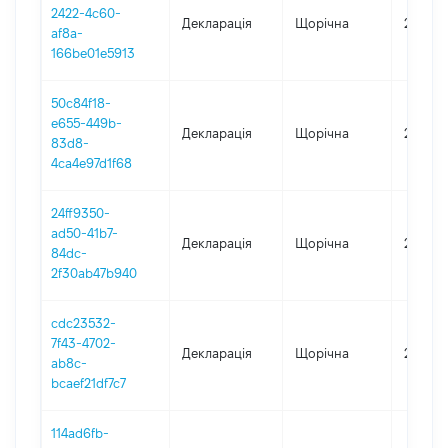
2422-4c60-
Декларація
Щорічна
2025
af8a-
166be01e5913
50c84f18-
e655-449b-
Декларація
Щорічна
2024
83d8-
4ca4e97d1f68
24ff9350-
ad50-41b7-
Декларація
Щорічна
2023
84dc-
2f30ab47b940
cdc23532-
7f43-4702-
Декларація
Щорічна
2022
ab8c-
bcaef21df7c7
114ad6fb-