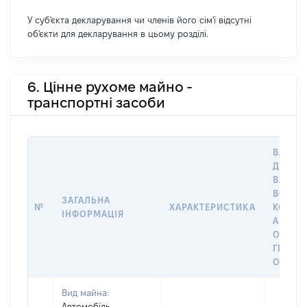
У суб'єкта декларування чи членів його сім'ї відсутні
об'єкти для декларування в цьому розділі.
6. Цінне рухоме майно -
транспортні засоби
ВАРТІС
ДАТУ Н
ВЛАСН
ВОЛОД
ЗАГАЛЬНА
№
ХАРАКТЕРИСТИКА
КОРИС
ІНФОРМАЦІЯ
АБО З
ОСТА
ГРОШ
ОЦІНК
Вид майна:
Автомобіль