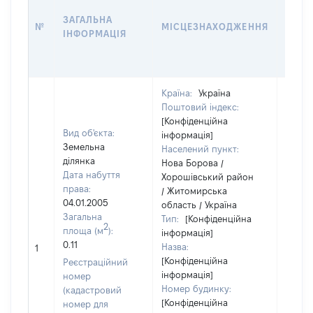
ДАТУ
ЗАГАЛЬНА
ПРАВ
№
МІСЦЕЗНАХОДЖЕННЯ
ІНФОРМАЦІЯ
ОСТ
ГРО
ОЦІ
Країна:
Україна
Поштовий індекс:
[Конфіденційна
Вид об'єкта:
інформація]
Земельна
Населений пункт:
ділянка
Нова Борова /
Дата набуття
Хорошівський район
права:
/ Житомирська
04.01.2005
область / Україна
Загальна
Тип:
[Конфіденційна
2
площа (м
):
інформація]
[Не
0.11
Назва:
1
засто
[Конфіденційна
Реєстраційний
інформація]
номер
Номер будинку:
(кадастровий
[Конфіденційна
номер для