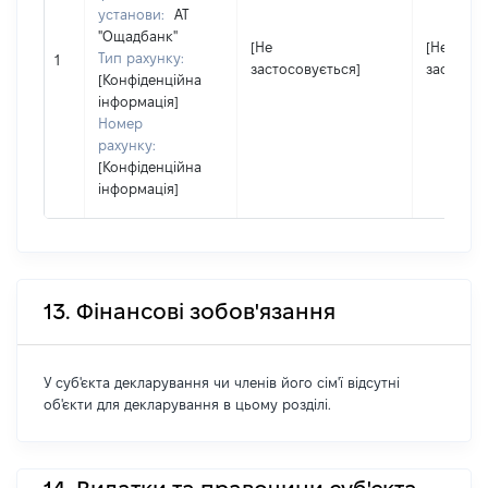
установи:
АТ
"Ощадбанк"
[Не
[Не
Тип рахунку:
1
застосовується]
застосов
[Конфіденційна
інформація]
Номер
рахунку:
[Конфіденційна
інформація]
13. Фінансові зобов'язання
У суб'єкта декларування чи членів його сім'ї відсутні
об'єкти для декларування в цьому розділі.