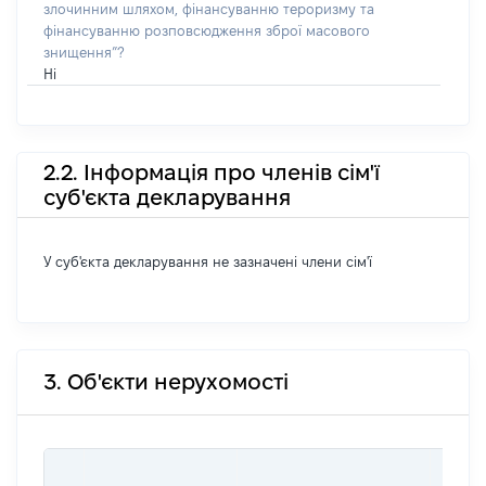
злочинним шляхом, фінансуванню тероризму та
фінансуванню розповсюдження зброї масового
знищення”?
Ні
2.2. Інформація про членів сім'ї
суб'єкта декларування
У суб'єкта декларування не зазначені члени сім'ї
3. Об'єкти нерухомості
ВАРТ