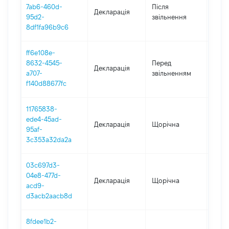
7ab6-460d-
Після
Декларація
2020
95d2-
звільнення
8df1fa96b9c6
ff6e108e-
01.01
8632-4545-
Перед
Декларація
-
a707-
звільненням
31.0
f140d88677fc
11765838-
ede4-45ad-
Декларація
Щорічна
2019
95af-
3c353a32da2a
03c697d3-
04e8-477d-
Декларація
Щорічна
2018
acd9-
d3acb2aacb8d
8fdee1b2-