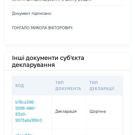
Документ підписано:
ГОНГАЛО МИКОЛА ВІКТОРОВИЧ
Інші документи суб'єкта
декларування
ТИП
ТИП
КОД
ПЕР
ДОКУМЕНТА
ДЕКЛАРАЦІЇ
b78ca398-
5998-446f-
Декларація
Щорічна
2025
83d0-
9073a6a189c0