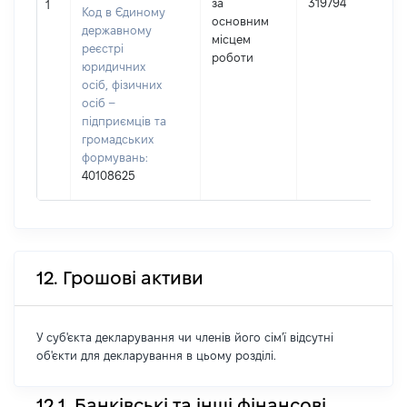
за
319794
1
Код в Єдиному
основним
державному
(
місцем
реєстрі
роботи
юридичних
осіб, фізичних
осіб –
підприємців та
громадських
формувань:
40108625
12. Грошові активи
У суб'єкта декларування чи членів його сім'ї відсутні
об'єкти для декларування в цьому розділі.
12.1. Банківські та інші фінансові