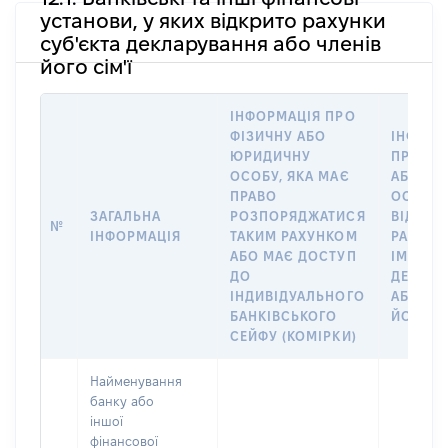
установи, у яких відкрито рахунки
суб'єкта декларування або членів
його сім'ї
ІНФОРМАЦІЯ ПРО
ФІЗИЧНУ АБО
ІНФОРМ
ЮРИДИЧНУ
ПРО ФІ
ОСОБУ, ЯКА МАЄ
АБО Ю
ПРАВО
ОСОБУ,
ЗАГАЛЬНА
РОЗПОРЯДЖАТИСЯ
ВІДКРИ
№
ІНФОРМАЦІЯ
ТАКИМ РАХУНКОМ
РАХУНО
АБО МАЄ ДОСТУП
ІМ’Я СУ
ДО
ДЕКЛАР
ІНДИВІДУАЛЬНОГО
АБО ЧЛ
БАНКІВСЬКОГО
ЙОГО СІ
СЕЙФУ (КОМІРКИ)
Найменування
банку або
іншої
фінансової