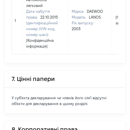
легковий
Дата набуття
Марка:
DAEWOO
права:
22.10.2015
Модель:
LANOS
[Не
1
Ідентифікаційний
Рік випуску:
застосо
номер (VIN-код,
2003
номер шасі):
[Конфіденційна
інформація]
7. Цінні папери
У суб'єкта декларування чи членів його сім'ї відсутні
об'єкти для декларування в цьому розділі.
8. Корпоративні права