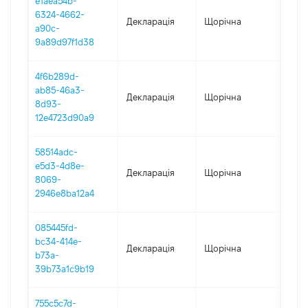
e1aea54b-
6324-4662-
Декларація
Щорічна
2024
a90c-
9a89d97f1d38
4f6b289d-
ab85-46a3-
Декларація
Щорічна
2023
8d93-
12e4723d90a9
58514adc-
e5d3-4d8e-
Декларація
Щорічна
2022
8069-
2946e8ba12a4
085445fd-
bc34-414e-
Декларація
Щорічна
2021
b73a-
39b73a1c9b19
755c5c7d-