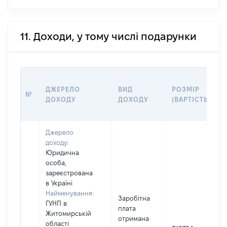
11. Доходи, у тому числі подарунки
ДЖЕРЕЛО
ВИД
РОЗМІР
№
ДОХОДУ
ДОХОДУ
(ВАРТІСТЬ)
Джерело
доходу:
Юридична
особа,
зареєстрована
в Україні
Найменування:
Заробітна
ГУНП в
плата
Житомирській
І
отримана
області