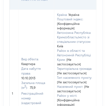
ОЦІ
Країна:
Україна
Поштовий індекс:
[Конфіденційна
інформація]
Автономна Республіка
Крим/область/місто зі
спеціальним статусом:
Київ
Район в області та
Автономній Республіці
Вид об'єкта:
Крим:
[Не
Квартира
застосовується]
Дата набуття
Територіальна громада:
[Не застосовується]
права:
Тип населеного пункту:
10.10.2013
[Не застосовується]
Загальна площа
590
2
Населений пункт:
[Не
(м
):
75,9
Тип 
застосовується]
обʼє
1
Реєстраційний
Район у місті:
варт
номер
[Конфіденційна
набу
(кадастровий
інформація]