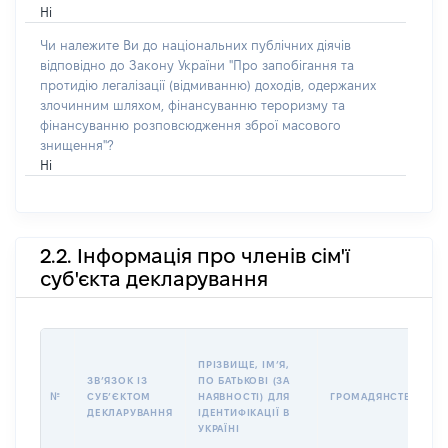
Ні
Чи належите Ви до національних публічних діячів
відповідно до Закону України "Про запобігання та
протидію легалізації (відмиванню) доходів, одержаних
злочинним шляхом, фінансуванню тероризму та
фінансуванню розповсюдження зброї масового
знищення"?
Ні
2.2. Інформація про членів сім'ї
суб'єкта декларування
ПРІЗВИЩЕ, ІМʼЯ,
ЗВʼЯЗОК ІЗ
ПО БАТЬКОВІ (ЗА
№
СУБʼЄКТОМ
НАЯВНОСТІ) ДЛЯ
ГРОМАДЯНСТВО
ДЕКЛАРУВАННЯ
ІДЕНТИФІКАЦІЇ В
УКРАЇНІ