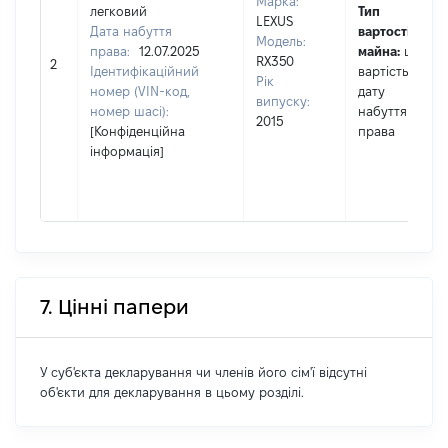
Марка:
легковий
Тип
LEXUS
Дата набуття
вартості
Модель:
права:
12.07.2025
майна:
це
RX350
2
Ідентифікаційний
вартість на
Рік
номер (VIN-код,
дату
випуску:
номер шасі):
набуття
2015
[Конфіденційна
права
інформація]
7. Цінні папери
У суб'єкта декларування чи членів його сім'ї відсутні
об'єкти для декларування в цьому розділі.