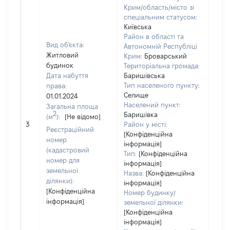
Крим/область/місто зі
спеціальним статусом:
Київська
Район в області та
Вид об'єкта:
Автономній Республіці
Житловий
Крим:
Броварський
будинок
Територіальна громада:
Дата набуття
Баришівська
Тип населеного пункту:
права:
Селище
01.01.2024
Населений пункт:
Загальна площа
2
Баришівка
(м
):
[Не відомо]
[Не
3
Район у місті:
заст
Реєстраційний
[Конфіденційна
номер
інформація]
(кадастровий
Тип:
[Конфіденційна
номер для
інформація]
земельної
Назва:
[Конфіденційна
ділянки):
інформація]
[Конфіденційна
Номер будинку/
інформація]
земельної ділянки:
[Конфіденційна
інформація]