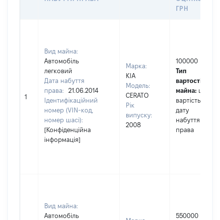
ГРН
Вид майна:
Автомобіль
100000
Марка:
легковий
Тип
KIA
Дата набуття
вартості
Модель:
права:
21.06.2014
майна:
це
CERATO
1
Ідентифікаційний
вартість на
Рік
номер (VIN-код,
дату
випуску:
номер шасі):
набуття
2008
[Конфіденційна
права
інформація]
Вид майна:
Автомобіль
550000