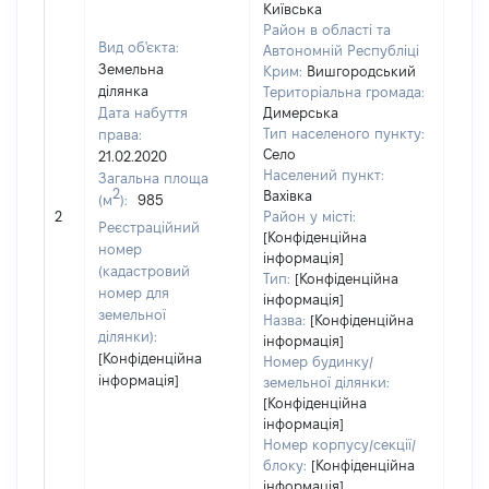
Київська
Район в області та
Вид об'єкта:
Автономній Республіці
Земельна
Крим:
Вишгородський
ділянка
Територіальна громада:
Дата набуття
Димерська
Тип населеного пункту:
права:
250
Село
21.02.2020
Тип 
Населений пункт:
Загальна площа
обʼє
2
Вахівка
(м
):
985
варт
2
Район у місті:
Реєстраційний
ост
[Конфіденційна
номер
інформація]
гро
(кадастровий
Тип:
[Конфіденційна
оці
номер для
інформація]
земельної
Назва:
[Конфіденційна
ділянки):
інформація]
[Конфіденційна
Номер будинку/
інформація]
земельної ділянки:
[Конфіденційна
інформація]
Номер корпусу/секції/
блоку:
[Конфіденційна
інформація]