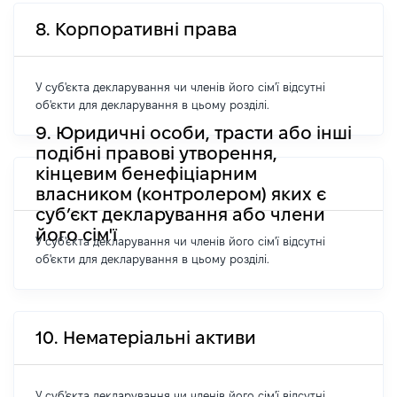
8. Корпоративні права
У суб'єкта декларування чи членів його сім'ї відсутні
об'єкти для декларування в цьому розділі.
9. Юридичні особи, трасти або інші
подібні правові утворення,
кінцевим бенефіціарним
власником (контролером) яких є
суб’єкт декларування або члени
його сім'ї
У суб'єкта декларування чи членів його сім'ї відсутні
об'єкти для декларування в цьому розділі.
10. Нематеріальні активи
У суб'єкта декларування чи членів його сім'ї відсутні