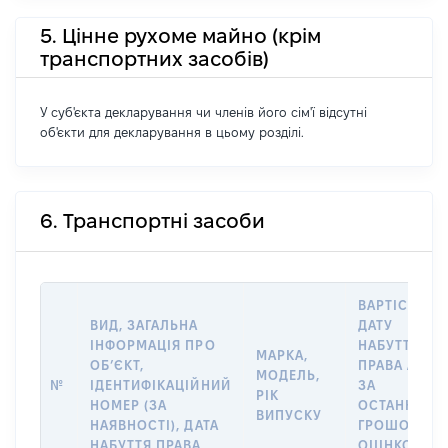
5. Цінне рухоме майно (крім
транспортних засобів)
У суб'єкта декларування чи членів його сім'ї відсутні
об'єкти для декларування в цьому розділі.
6. Транспортні засоби
ВАРТІСТЬ Н
ВИД, ЗАГАЛЬНА
ДАТУ
ІНФОРМАЦІЯ ПРО
НАБУТТЯ
МАРКА,
ОБʼЄКТ,
ПРАВА АБО
МОДЕЛЬ,
№
ІДЕНТИФІКАЦІЙНИЙ
ЗА
РІК
НОМЕР (ЗА
ОСТАННЬО
ВИПУСКУ
НАЯВНОСТІ), ДАТА
ГРОШОВОЮ
НАБУТТЯ ПРАВА
ОЦІНКОЮ,