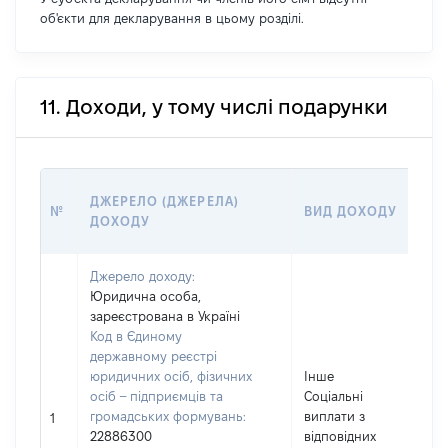
об'єкти для декларування в цьому розділі.
11. Доходи, у тому числі подарунки
Р
ДЖЕРЕЛО (ДЖЕРЕЛА)
№
ВИД ДОХОДУ
(
ДОХОДУ
Г
Джерело доходу:
Юридична особа,
зареєстрована в Україні
Код в Єдиному
державному реєстрі
юридичних осіб, фізичних
Інше
осіб – підприємців та
Соціальні
громадських формувань:
виплати з
7
1
22886300
відповідних