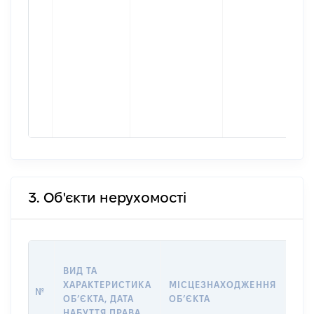
3. Об'єкти нерухомості
ВАР
ВИД ТА
ДАТ
ХАРАКТЕРИСТИКА
МІСЦЕЗНАХОДЖЕННЯ
ПРА
№
ОБʼЄКТА, ДАТА
ОБʼЄКТА
ОС
НАБУТТЯ ПРАВА
ГР