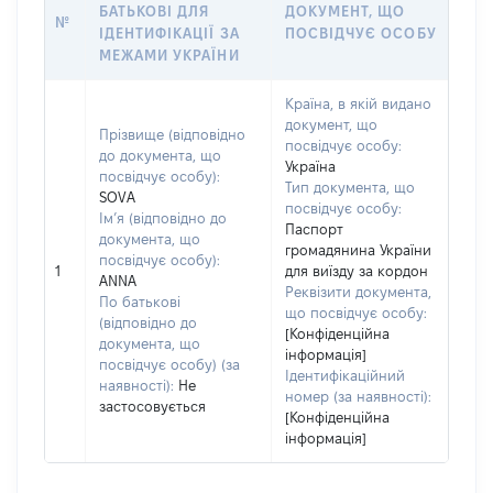
БАТЬКОВІ ДЛЯ
ДОКУМЕНТ, ЩО
№
ІДЕНТИФІКАЦІЇ ЗА
ПОСВІДЧУЄ ОСОБУ
МЕЖАМИ УКРАЇНИ
Країна, в якій видано
документ, що
Прізвище (відповідно
посвідчує особу:
до документа, що
Україна
посвідчує особу):
Тип документа, що
SOVA
посвідчує особу:
Ім’я (відповідно до
Паспорт
документа, що
громадянина України
посвідчує особу):
1
для виїзду за кордон
ANNA
Реквізити документа,
По батькові
що посвідчує особу:
(відповідно до
[Конфіденційна
документа, що
інформація]
посвідчує особу) (за
Ідентифікаційний
наявності):
Не
номер (за наявності):
застосовується
[Конфіденційна
інформація]