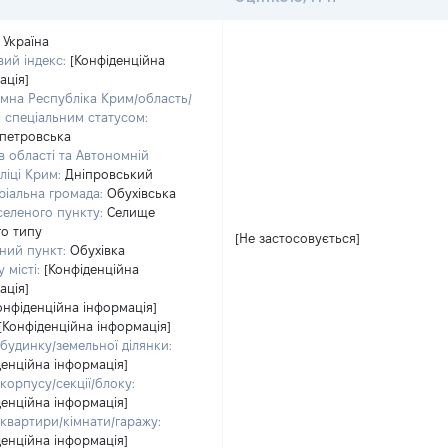
Україна
ий індекс:
[Конфіденційна
ація]
мна Республіка Крим/область/
зі спеціальним статусом:
петровська
в області та Автономній
ліці Крим:
Дніпровський
ріальна громада:
Обухівська
селеного пункту:
Селище
го типу
[Не застосовується]
ний пункт:
Обухівка
 місті:
[Конфіденційна
ація]
онфіденційна інформація]
[Конфіденційна інформація]
будинку/земельної ділянки:
денційна інформація]
корпусу/секції/блоку:
денційна інформація]
квартири/кімнати/гаражу:
денційна інформація]