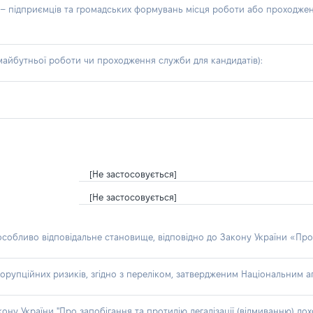
б – підприємців та громадських формувань місця роботи або проходже
айбутньої роботи чи проходження служби для кандидатів):
[Не застосовується]
[Не застосовується]
 особливо відповідальне становище, відповідно до Закону України «Про
орупційних ризиків, згідно з переліком, затвердженим Національним аг
акону України "Про запобігання та протидію легалізації (відмиванню) 