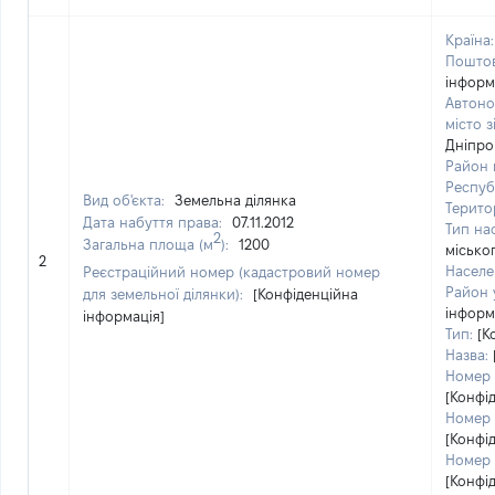
Країна:
Поштов
інформ
Автоно
місто 
Дніпро
Район 
Респуб
Вид об'єкта:
Земельна ділянка
Терито
Дата набуття права:
07.11.2012
Тип на
2
Загальна площа (м
):
1200
місько
2
Населе
Реєстраційний номер (кадастровий номер
Район у
для земельної ділянки):
[Конфіденційна
інформ
інформація]
Тип:
[К
Назва:
Номер 
[Конфі
Номер 
[Конфі
Номер 
[Конфі