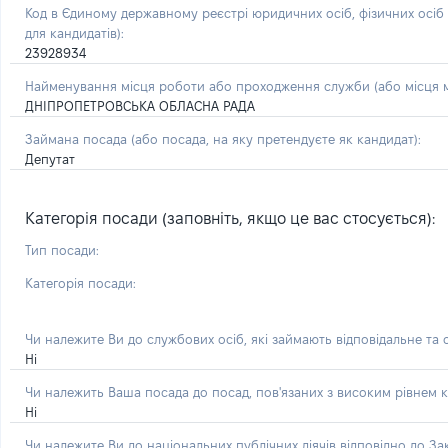
Код в Єдиному державному реєстрі юридичних осіб, фізичних осі
для кандидатів):
23928934
Найменування місця роботи або проходження служби (або місця м
ДНІПРОПЕТРОВСЬКА ОБЛАСНА РАДА
Займана посада
(або посада, на яку претендуєте як кандидат)
:
Депутат
Категорія посади (заповніть, якщо це вас стосується):
Тип посади:
Категорія посади:
Чи належите Ви до службових осіб, які займають відповідальне та
Ні
Чи належить Ваша посада до посад, пов'язаних з високим рівнем к
Ні
Чи належите Ви до національних публічних діячів відповідно до З