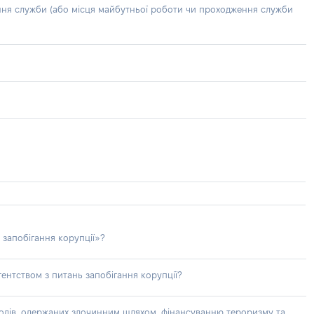
ння служби (або місця майбутньої роботи чи проходження служби
 запобігання корупції»?
ентством з питань запобігання корупції?
доходів, одержаних злочинним шляхом, фінансуванню тероризму та