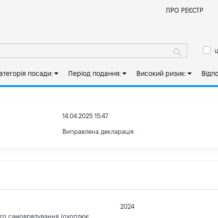
Й
ПРО РЕЄСТР
ш
атегорія посади:
Період подання:
Високий ризик:
Відп
14.04.2025 15:47
Виправлена декларація
2024
ого самоврядування (охоплює