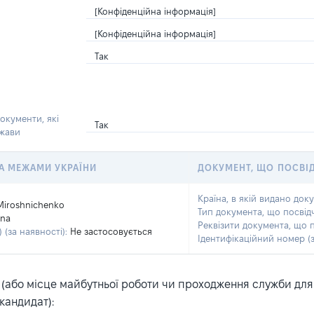
[Конфіденційна інформація]
[Конфіденційна інформація]
Так
окументи, які
Так
ржави
 ЗА МЕЖАМИ УКРАЇНИ
ДОКУМЕНТ, ЩО ПОСВІ
Країна, в якій видано док
Miroshnichenko
Тип документа, що посвід
nna
Реквізити документа, що 
 (за наявності):
Не застосовується
Ідентифікаційний номер (з
або місце майбутньої роботи чи проходження служби для ка
кандидат):