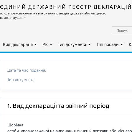
ЄДИНИЙ ДЕРЖАВНИЙ РЕЄСТР ДЕКЛАРАЦІ
осіб, уповноважених на виконання функцій держави або місцевого
самоврядування
Вид декларації:
Рік:
Тип документа:
Тип посади:
К
Дата та час подання:
Тип документа:
1. Вид декларації та звітний період
Щорічна
особи, уповноваженої на виконання функцій держави або місцев