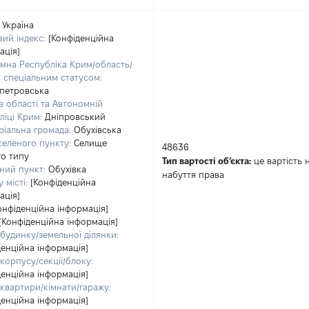
Україна
ий індекс:
[Конфіденційна
ація]
мна Республіка Крим/область/
зі спеціальним статусом:
петровська
в області та Автономній
ліці Крим:
Дніпровський
ріальна громада:
Обухівська
селеного пункту:
Селище
48636
го типу
Тип вартості обʼєкта:
це вартість 
ний пункт:
Обухівка
набуття права
 місті:
[Конфіденційна
ація]
онфіденційна інформація]
[Конфіденційна інформація]
будинку/земельної ділянки:
денційна інформація]
корпусу/секції/блоку:
денційна інформація]
квартири/кімнати/гаражу:
денційна інформація]