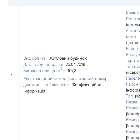
Країна:
Поштов
інформ
Автоно
місто 
Дніпро
Район 
Респуб
Вид об'єкта:
Житловий будинок
Терито
Дата набуття права:
25.04.2016
Тип на
2
Загальна площа (м
):
107,8
місько
1
Населе
Реєстраційний номер (кадастровий номер
Район у
для земельної ділянки):
[Конфіденційна
інформ
інформація]
Тип:
[К
Назва:
Номер 
[Конфі
Номер 
[Конфі
Номер 
[Конфі