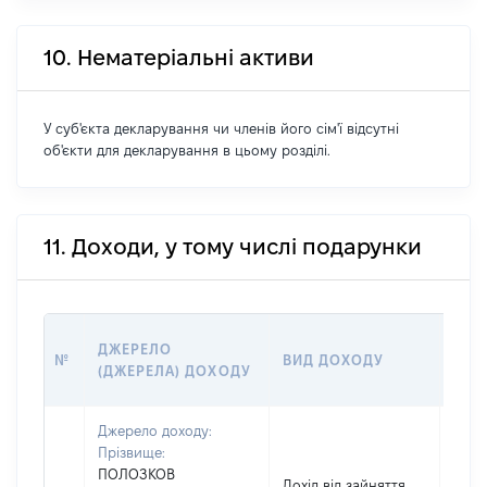
10. Нематеріальні активи
У суб'єкта декларування чи членів його сім'ї відсутні
об'єкти для декларування в цьому розділі.
11. Доходи, у тому числі подарунки
РОЗ
ДЖЕРЕЛО
№
ВИД ДОХОДУ
(ВАР
(ДЖЕРЕЛА) ДОХОДУ
ГРН
Джерело доходу:
Прізвище:
ПОЛОЗКОВ
Дохід від зайняття