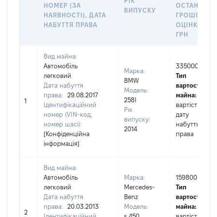
РІК
НОМЕР (ЗА
ОСТАННЬО
ВИПУСКУ
НАЯВНОСТІ), ДАТА
ГРОШОВО
НАБУТТЯ ПРАВА
ОЦІНКОЮ,
ГРН
Вид майна:
Автомобіль
335000
Марка:
легковий
Тип
BMW
Дата набуття
вартості
Модель:
права:
29.08.2017
майна:
це
258I
1
Ідентифікаційний
вартість на
Рік
номер (VIN-код,
дату
випуску:
номер шасі):
набуття
2014
[Конфіденційна
права
інформація]
Вид майна:
Автомобіль
Марка:
159800
легковий
Mercedes-
Тип
Дата набуття
Benz
вартості
права:
20.03.2013
Модель:
майна:
це
2
Ідентифікаційний
s 450
вартість на