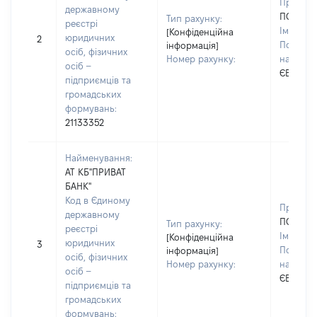
Прізвищ
державному
ПОЛОЗ
Тип рахунку:
реєстрі
Ім'я:
ЯР
[Конфіденційна
юридичних
2
По батьк
інформація]
осіб, фізичних
Номер рахунку:
наявност
осіб –
ЄВГЕНО
підприємців та
громадських
формувань:
21133352
Найменування:
АТ КБ"ПРИВАТ
БАНК"
Код в Єдиному
Прізвищ
державному
ПОЛОЗ
Тип рахунку:
реєстрі
Ім'я:
ЯР
[Конфіденційна
юридичних
3
По батьк
інформація]
осіб, фізичних
Номер рахунку:
наявност
осіб –
ЄВГЕНО
підприємців та
громадських
формувань: