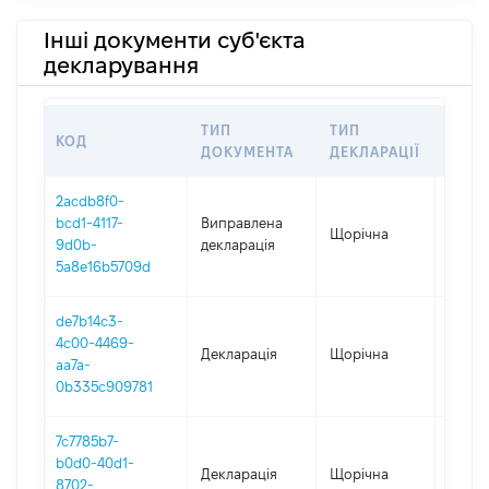
Інші документи суб'єкта
декларування
ТИП
ТИП
КОД
ПЕРІ
ДОКУМЕНТА
ДЕКЛАРАЦІЇ
2acdb8f0-
bcd1-4117-
Виправлена
Щорічна
2025
9d0b-
декларація
5a8e16b5709d
de7b14c3-
4c00-4469-
Декларація
Щорічна
2025
aa7a-
0b335c909781
7c7785b7-
b0d0-40d1-
Декларація
Щорічна
2024
8702-