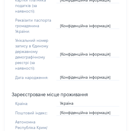
картки платника
податків (за
наявності):
Реквізити паспорта
[Конфіденційна інформація]
громадянина
України:
Унікальний номер
запису в Єдиному
державному
[Конфіденційна інформація]
демографічному
реєстрі (за
наявності):
[Конфіденційна інформація]
Дата народження:
Зареєстроване місце проживання
Україна
Країна:
[Конфіденційна інформація]
Поштовий індекс:
Автономна
Республіка Крим/