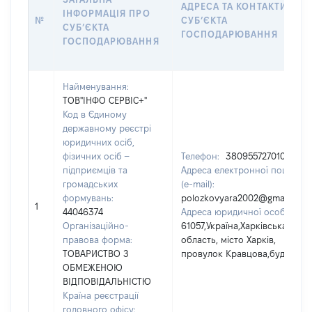
АДРЕСА ТА КОНТАКТИ
ІНФОРМАЦІЯ ПРО
№
СУБʼЄКТА
СУБʼЄКТА
ГОСПОДАРЮВАННЯ
ГОСПОДАРЮВАННЯ
Найменування:
ТОВ"ІНФО СЕРВІС+"
Код в Єдиному
державному реєстрі
юридичних осіб,
фізичних осіб –
Телефон:
380955727010
підприємців та
Адреса електронної пошти
громадських
(e-mail):
формувань:
polozkovyara2002@gmail.com
1
44046374
Адреса юридичної особи:
Організаційно-
61057,Україна,Харківська
правова форма:
область, місто Харків,
ТОВАРИСТВО З
провулок Кравцова,буд.19
ОБМЕЖЕНОЮ
ВІДПОВІДАЛЬНІСТЮ
Країна реєстрації
головного офісу: