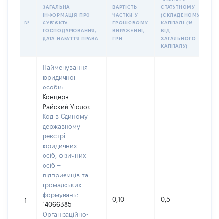
ЗАГАЛЬНА
ВАРТІСТЬ
СТАТУТНОМУ
І
ІНФОРМАЦІЯ ПРО
ЧАСТКИ У
(СКЛАДЕНОМУ)
П
№
СУБʼЄКТА
ГРОШОВОМУ
КАПІТАЛІ (%
К
ГОСПОДАРЮВАННЯ,
ВИРАЖЕННІ,
ВІД
П
ДАТА НАБУТТЯ ПРАВА
ГРН
ЗАГАЛЬНОГО
У
КАПІТАЛУ)
Найменування
юридичної
особи:
Концерн
Райский Уголок
Код в Єдиному
державному
реєстрі
юридичних
осіб, фізичних
осіб –
підприємців та
громадських
формувань:
Н
0,10
0,5
1
14066385
п
Організаційно-