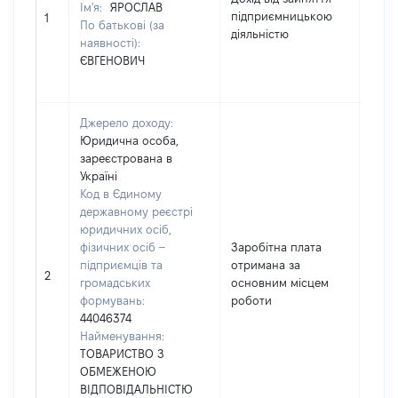
Ім'я:
ЯРОСЛАВ
підприємницькою
9734
1
По батькові (за
діяльністю
наявності):
ЄВГЕНОВИЧ
Джерело доходу:
Юридична особа,
зареєстрована в
Україні
Код в Єдиному
державному реєстрі
юридичних осіб,
фізичних осіб –
Заробітна плата
підприємців та
отримана за
7603
2
громадських
основним місцем
формувань:
роботи
44046374
Найменування:
ТОВАРИСТВО З
ОБМЕЖЕНОЮ
ВІДПОВІДАЛЬНІСТЮ