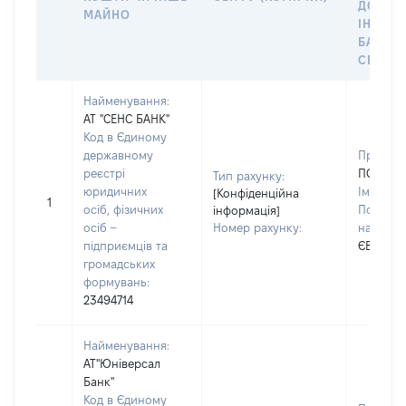
ДО
МАЙНО
ІНДИВ
БАНКІ
СЕЙФУ 
Найменування:
АТ "СЕНС БАНК"
Код в Єдиному
державному
Прізвищ
реєстрі
ПОЛОЗ
Тип рахунку:
юридичних
Ім'я:
ЯР
[Конфіденційна
1
осіб, фізичних
По батьк
інформація]
осіб –
Номер рахунку:
наявност
підприємців та
ЄВГЕНО
громадських
формувань:
23494714
Найменування:
АТ"Юніверсал
Банк"
Код в Єдиному