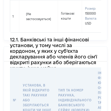
В
Розмір:
П
Готівкові
150000
[Не
І
1
кошти
Валюта:
застосовується]
П
USD
н
12.1. Банківські та інші фінансові
установи, у тому числі за
кордоном, у яких у суб'єкта
декларування або членів його сім'ї
відкриті рахунки або зберігаються
кошти, інше майно
ІНФОР
ФІЗИЧН
ЮРИДИ
УСТАНОВА, В
ОСОБУ,
ЯКІЙ ВІДКРИТО
ТИП ТА НОМЕР
ПРАВО
ТАКІ РАХУНКИ
РАХУНКА,
РОЗПО
№
АБО
ІНДИВІДУАЛЬНОГО
ТАКИМ
ЗБЕРІГАЮТЬСЯ
БАНКІВСЬКОГО
АБО М
КОШТИ ЧИ ІНШЕ
СЕЙФУ (КОМІРКИ)