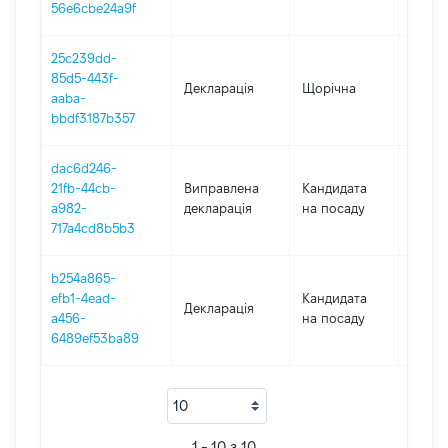
56e6cbe24a9f
25c239dd-
85d5-443f-
Декларація
Щорічна
2020
aaba-
bbdf3187b357
dac6d246-
21fb-44cb-
Виправлена
Кандидата
2019
a982-
декларація
на посаду
717a4cd8b5b3
b254a865-
efb1-4ead-
Кандидата
Декларація
2019
a456-
на посаду
6489ef53ba89
1 - 10 з 10