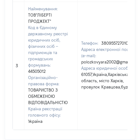
Найменування:
ТОВ"ЛІБЕРТІ
ПРОДЖЕКТ"
Код в Єдиному
державному реєстрі
юридичних осіб,
Телефон:
380955727010
фізичних осіб –
Адреса електронної пошти
підприємців та
(e-mail):
громадських
polozkovyara2002@gmail.com
формувань:
3
Адреса юридичної особи:
44505012
61057,Україна,Харківська
Організаційно-
область, місто Харків,
правова форма:
провулок Кравцова,буд.19
ТОВАРИСТВО З
ОБМЕЖЕНОЮ
ВІДПОВІДАЛЬНІСТЮ
Країна реєстрації
головного офісу:
Україна