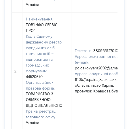
Україна
Найменування:
ТОВ"ІНФО СЕРВІС
ПРО"
Код в Єдиному
державному реєстрі
юридичних осіб,
Телефон:
380955727010
фізичних осіб –
Адреса електронної пошти
підприємців та
(e-mail):
громадських
polozkovyara2002@gmail.com
формувань:
2
Адреса юридичної особи:
44520670
61057,Україна,Харківська
Організаційно-
область, місто Харків,
правова форма:
провулок Кравцова,буд.19
ТОВАРИСТВО З
ОБМЕЖЕНОЮ
ВІДПОВІДАЛЬНІСТЮ
Країна реєстрації
головного офісу:
Україна