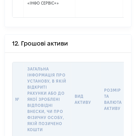
«ІНФО СЕРВІС+»
12. Грошові активи
ЗАГАЛЬНА
ІНФОРМАЦІЯ ПРО
УСТАНОВУ, В ЯКІЙ
ВІДКРИТІ
РОЗМІР
І
РАХУНКИ АБО ДО
ВИД
ТА
О
№
ЯКОЇ ЗРОБЛЕНІ
АКТИВУ
ВАЛЮТА
Н
ВІДПОВІДНІ
АКТИВУ
П
ВНЕСКИ, ЧИ ПРО
ФІЗИЧНУ ОСОБУ,
ЯКІЙ ПОЗИЧЕНО
КОШТИ