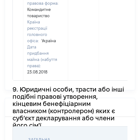
правова форма:
Командитне
товариство
Країна
реєстрації
головного
офіса:
Україна
Дата
придбання
майна (набуття
права):
23.08.2018
9. Юридичні особи, трасти або інші
подібні правові утворення,
кінцевим бенефіціарним
власником (контролером) яких є
суб’єкт декларування або члени
його сім'ї
ЗАГАЛЬНА