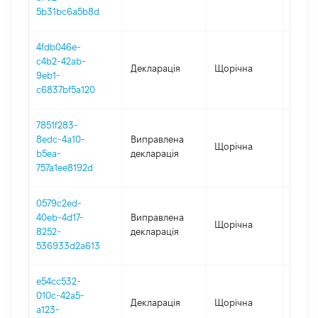
5b31bc6a5b8d
4fdb046e-
c4b2-42ab-
Декларація
Щорічна
2023
9eb1-
c6837bf5a120
7851f283-
8edc-4a10-
Виправлена
Щорічна
2022
b5ea-
декларація
757a1ee8192d
0579c2ed-
40eb-4d17-
Виправлена
Щорічна
2021
8252-
декларація
536933d2a613
e54cc532-
010c-42a5-
Декларація
Щорічна
2022
a123-