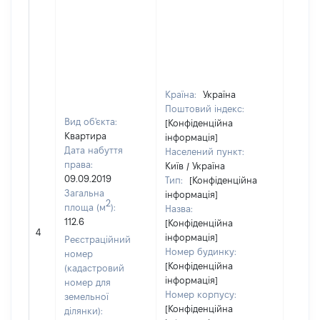
Країна:
Україна
Поштовий індекс:
Вид об'єкта:
[Конфіденційна
Квартира
інформація]
Дата набуття
Населений пункт:
права:
Київ / Україна
09.09.2019
Тип:
[Конфіденційна
Загальна
інформація]
2
площа (м
):
Назва:
112.6
[Конфіденційна
[Не
4
інформація]
засто
Реєстраційний
Номер будинку:
номер
[Конфіденційна
(кадастровий
інформація]
номер для
Номер корпусу:
земельної
[Конфіденційна
ділянки):