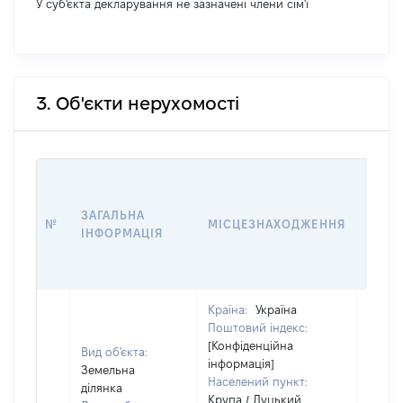
У суб'єкта декларування не зазначені члени сім'ї
3. Об'єкти нерухомості
ВАРТ
ДАТУ
ЗАГАЛЬНА
ПРАВ
№
МІСЦЕЗНАХОДЖЕННЯ
ІНФОРМАЦІЯ
ОСТ
ГРО
ОЦІ
Країна:
Україна
Поштовий індекс:
[Конфіденційна
Вид об'єкта:
інформація]
Земельна
Населений пункт:
ділянка
Крупа / Луцький