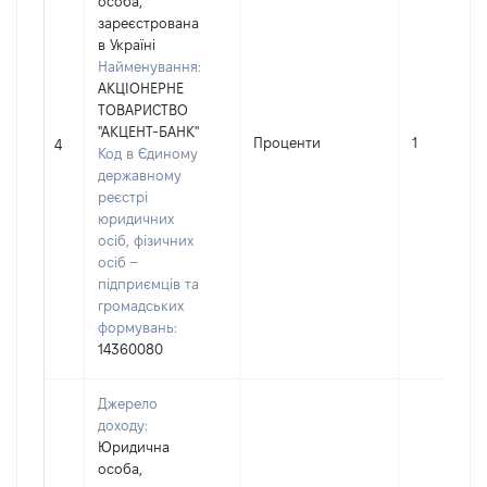
особа,
зареєстрована
в Україні
Найменування:
АКЦІОНЕРНЕ
ТОВАРИСТВО
"АКЦЕНТ-БАНК"
Проценти
1
4
Код в Єдиному
державному
реєстрі
юридичних
осіб, фізичних
осіб –
підприємців та
громадських
формувань:
14360080
Джерело
доходу:
Юридична
особа,