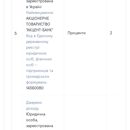
зареєстрована
в Україні
Найменування:
АКЦІОНЕРНЕ
ТОВАРИСТВО
"АКЦЕНТ-БАНК"
Проценти
2
5
Код в Єдиному
державному
реєстрі
юридичних
осіб, фізичних
осіб –
підприємців та
громадських
формувань:
14360080
Джерело
доходу:
Юридична
особа,
зареєстрована