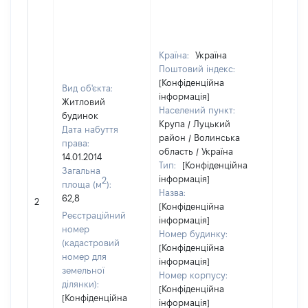
Країна:
Україна
Поштовий індекс:
[Конфіденційна
Вид об'єкта:
інформація]
Житловий
Населений пункт:
будинок
Крупа / Луцький
Дата набуття
район / Волинська
права:
область / Україна
14.01.2014
Тип:
[Конфіденційна
Загальна
інформація]
2
площа (м
):
Назва:
62,8
12857
2
[Конфіденційна
Реєстраційний
інформація]
номер
Номер будинку:
(кадастровий
[Конфіденційна
номер для
інформація]
земельної
Номер корпусу:
ділянки):
[Конфіденційна
[Конфіденційна
інформація]