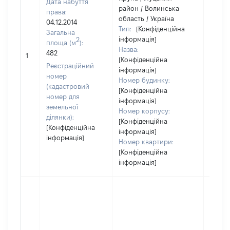
Дата набуття
район / Волинська
права:
область / Україна
04.12.2014
Тип:
[Конфіденційна
Загальна
інформація]
2
площа (м
):
Назва:
[Не
482
1
[Конфіденційна
засто
Реєстраційний
інформація]
номер
Номер будинку:
(кадастровий
[Конфіденційна
номер для
інформація]
земельної
Номер корпусу:
ділянки):
[Конфіденційна
[Конфіденційна
інформація]
інформація]
Номер квартири:
[Конфіденційна
інформація]