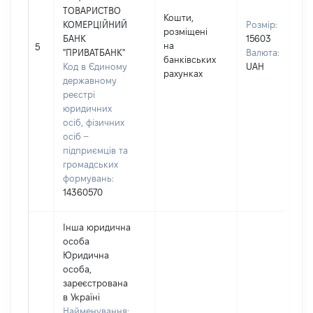
ТОВАРИСТВО
Кошти,
КОМЕРЦІЙНИЙ
Розмір:
розміщені
БАНК
15603
на
5
"ПРИВАТБАНК"
Валюта:
банківських
Код в Єдиному
UAH
рахунках
державному
реєстрі
юридичних
осіб, фізичних
осіб –
підприємців та
громадських
формувань:
14360570
Інша юридична
особа
Юридична
особа,
зареєстрована
в Україні
Найменування: