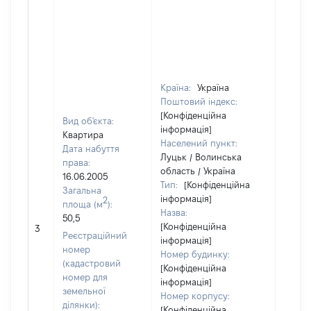
Країна:
Україна
Поштовий індекс:
[Конфіденційна
Вид об'єкта:
інформація]
Квартира
Населений пункт:
Дата набуття
Луцьк / Волинська
права:
область / Україна
16.06.2005
Тип:
[Конфіденційна
Загальна
інформація]
2
площа (м
):
Назва:
50,5
[Не
[Конфіденційна
3
засто
Реєстраційний
інформація]
номер
Номер будинку:
(кадастровий
[Конфіденційна
номер для
інформація]
земельної
Номер корпусу:
ділянки):
[Конфіденційна