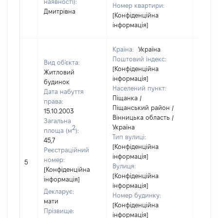
наявності):
Номер квартири:
Дмитрівна
[Конфіденційна
інформація]
Країна:
Україна
Поштовий індекс:
Вид об'єкта:
[Конфіденційна
Житловий
інформація]
будинок
Населений пункт:
Дата набуття
Піщанка /
права:
Піщанський район /
15.10.2003
Вінницька область /
Загальна
Україна
2
площа (м
):
Тип вулиці:
45,7
[Конфіденційна
Реєстраційний
інформація]
номер:
5
2120
Вулиця:
[Конфіденційна
[Конфіденційна
інформація]
інформація]
Декларує:
Номер будинку:
мати
[Конфіденційна
Прізвище:
інформація]