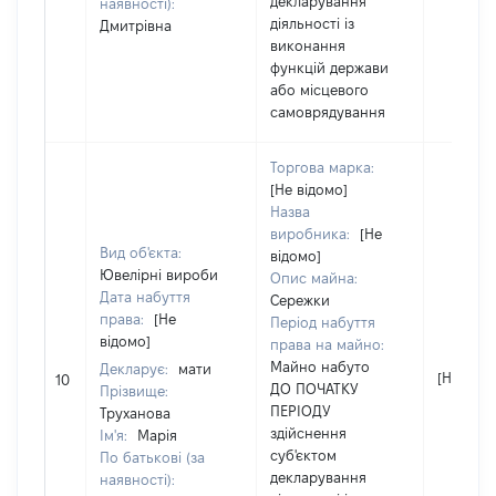
декларування
наявності):
діяльності із
Дмитрівна
виконання
функцій держави
або місцевого
самоврядування
Торгова марка:
[Не відомо]
Назва
виробника:
[Не
Вид об'єкта:
відомо]
Ювелірні вироби
Опис майна:
Дата набуття
Сережки
права:
[Не
Період набуття
відомо]
права на майно:
Майно набуто
Декларує:
мати
[Не відо
10
ДО ПОЧАТКУ
Прізвище:
ПЕРІОДУ
Труханова
здійснення
Ім'я:
Марія
суб'єктом
По батькові (за
декларування
наявності):