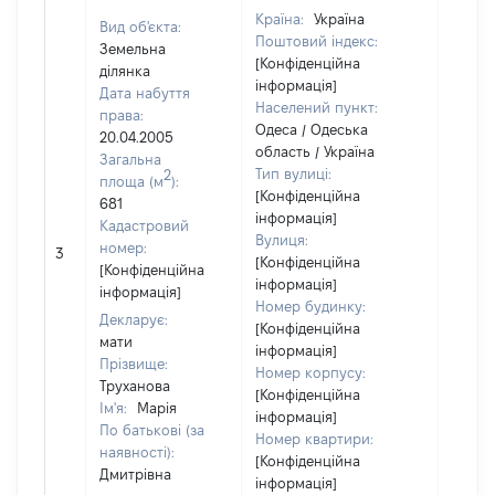
Країна:
Україна
Вид об'єкта:
Поштовий індекс:
Земельна
[Конфіденційна
ділянка
інформація]
Дата набуття
Населений пункт:
права:
Одеса / Одеська
20.04.2005
область / Україна
Загальна
Тип вулиці:
2
площа (м
):
[Конфіденційна
681
інформація]
Кадастровий
Вулиця:
[Не
номер:
3
[Конфіденційна
відом
[Конфіденційна
інформація]
інформація]
Номер будинку:
Декларує:
[Конфіденційна
мати
інформація]
Прізвище:
Номер корпусу:
Труханова
[Конфіденційна
Ім'я:
Марія
інформація]
По батькові (за
Номер квартири:
наявності):
[Конфіденційна
Дмитрівна
інформація]