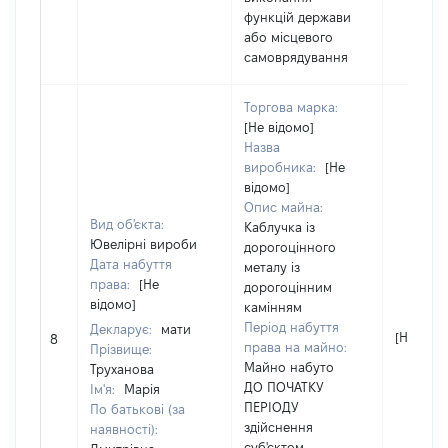
функцій держави
або місцевого
самоврядування
Торгова марка:
[Не відомо]
Назва
виробника:
[Не
відомо]
Опис майна:
Вид об'єкта:
Каблучка із
Ювелірні вироби
дорогоцінного
Дата набуття
металу із
права:
[Не
дорогоцінним
відомо]
камінням
Період набуття
Декларує:
мати
[Не відо
8
права на майно:
Прізвище:
Майно набуто
Труханова
ДО ПОЧАТКУ
Ім'я:
Марія
ПЕРІОДУ
По батькові (за
здійснення
наявності):
суб'єктом