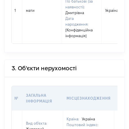
По батькові (за
наявності):
1
мати
Україна
Дмитрівна
Дата
народження:
[Конфіденційна
інформація]
3. Об'єкти нерухомості
ВАРТ
ЗАГАЛЬНА
№
МІСЦЕЗНАХОДЖЕННЯ
НА Д
ІНФОРМАЦІЯ
НАБУ
Країна:
Україна
Вид об'єкта:
Поштовий індекс: