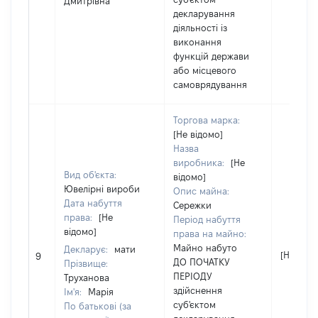
Дмитрівна
декларування
діяльності із
виконання
функцій держави
або місцевого
самоврядування
Торгова марка:
[Не відомо]
Назва
виробника:
[Не
Вид об'єкта:
відомо]
Ювелірні вироби
Опис майна:
Дата набуття
Сережки
права:
[Не
Період набуття
відомо]
права на майно:
Майно набуто
Декларує:
мати
[Не відо
9
ДО ПОЧАТКУ
Прізвище:
ПЕРІОДУ
Труханова
здійснення
Ім'я:
Марія
суб'єктом
По батькові (за