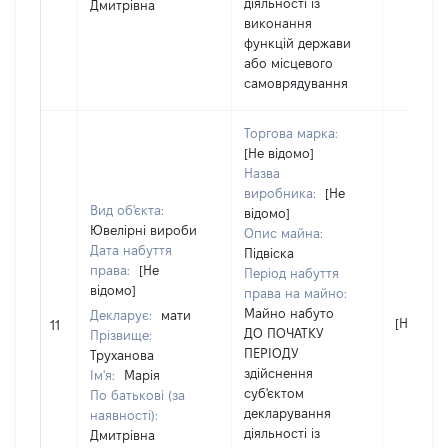
діяльності із
Дмитрівна
виконання
функцій держави
або місцевого
самоврядування
Торгова марка:
[Не відомо]
Назва
виробника:
[Не
Вид об'єкта:
відомо]
Ювелірні вироби
Опис майна:
Дата набуття
Підвіска
права:
[Не
Період набуття
відомо]
права на майно:
Майно набуто
Декларує:
мати
[Не відо
11
ДО ПОЧАТКУ
Прізвище:
ПЕРІОДУ
Труханова
здійснення
Ім'я:
Марія
суб'єктом
По батькові (за
декларування
наявності):
діяльності із
Дмитрівна