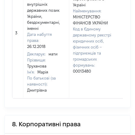
внутрішніх
Україні
державних позик
Найменування:
України,
МІНІСТЕРСТВО
бездокументарні,
ФІНАНСІВ УКРАЇНИ
іменні
Код в Єдиному
3
40
Дата набуття
державному реєстрі
права:
юридичних осіб,
26.12.2018
фізичних осіб –
підприємців та
Декларує:
мати
громадських
Прізвище:
формувань:
Труханова
00013480
Ім'я:
Марія
По батькові (за
наявності):
Дмитрівна
8. Корпоративні права