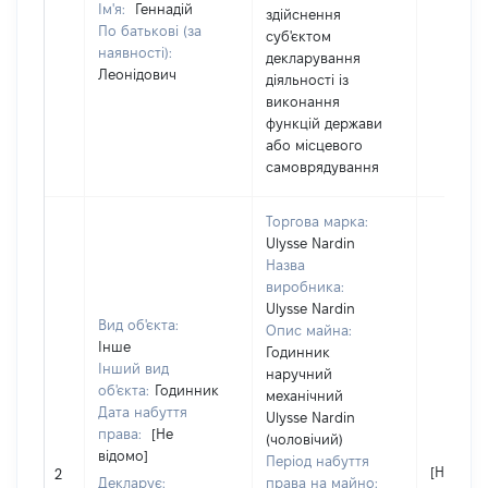
Ім'я:
Геннадій
здійснення
По батькові (за
суб'єктом
наявності):
декларування
Леонідович
діяльності із
виконання
функцій держави
або місцевого
самоврядування
Торгова марка:
Ulysse Nardin
Назва
виробника:
Ulysse Nardin
Вид об'єкта:
Опис майна:
Інше
Годинник
Інший вид
наручний
об'єкта:
Годинник
механічний
Дата набуття
Ulysse Nardin
права:
[Не
(чоловічий)
відомо]
Період набуття
[Не відо
2
Декларує:
права на майно: