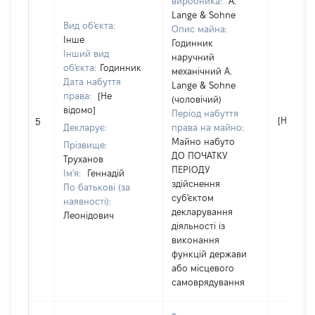
виробника:
A.
Lange & Sohne
Вид об'єкта:
Опис майна:
Інше
Годинник
Інший вид
наручний
об'єкта:
Годинник
механічний A.
Дата набуття
Lange & Sohne
права:
[Не
(чоловічий)
відомо]
Період набуття
[Не відо
5
Декларує:
права на майно:
Майно набуто
Прізвище:
ДО ПОЧАТКУ
Труханов
ПЕРІОДУ
Ім'я:
Геннадій
здійснення
По батькові (за
суб'єктом
наявності):
декларування
Леонідович
діяльності із
виконання
функцій держави
або місцевого
самоврядування