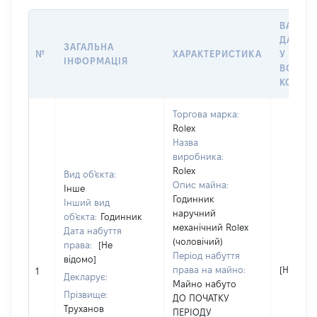
ВАРТІС
ДАТУ Н
ЗАГАЛЬНА
№
ХАРАКТЕРИСТИКА
У ВЛАС
ІНФОРМАЦІЯ
ВОЛОД
КОРИС
Торгова марка:
Rolex
Назва
виробника:
Rolex
Вид об'єкта:
Опис майна:
Інше
Годинник
Інший вид
наручний
об'єкта:
Годинник
механічний Rolex
Дата набуття
(чоловічий)
права:
[Не
Період набуття
відомо]
права на майно:
[Не відо
1
Декларує:
Майно набуто
Прізвище:
ДО ПОЧАТКУ
Труханов
ПЕРІОДУ