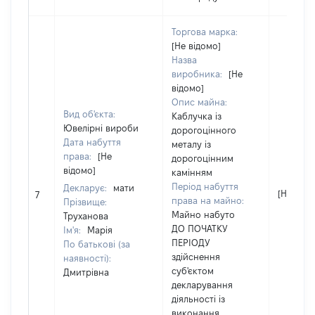
Торгова марка:
[Не відомо]
Назва
виробника:
[Не
відомо]
Опис майна:
Вид об'єкта:
Каблучка із
Ювелірні вироби
дорогоцінного
Дата набуття
металу із
права:
[Не
дорогоцінним
відомо]
камінням
Період набуття
Декларує:
мати
[Не відо
7
права на майно:
Прізвище:
Майно набуто
Труханова
ДО ПОЧАТКУ
Ім'я:
Марія
ПЕРІОДУ
По батькові (за
здійснення
наявності):
суб'єктом
Дмитрівна
декларування
діяльності із
виконання