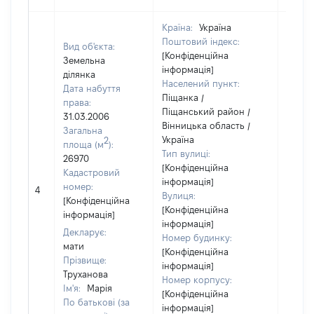
Країна:
Україна
Поштовий індекс:
Вид об'єкта:
[Конфіденційна
Земельна
інформація]
ділянка
Населений пункт:
Дата набуття
Піщанка /
права:
Піщанський район /
31.03.2006
Вінницька область /
Загальна
Україна
2
площа (м
):
Тип вулиці:
26970
[Конфіденційна
Кадастровий
інформація]
номер:
4
29239
Вулиця:
[Конфіденційна
[Конфіденційна
інформація]
інформація]
Декларує:
Номер будинку:
мати
[Конфіденційна
Прізвище:
інформація]
Труханова
Номер корпусу:
Ім'я:
Марія
[Конфіденційна
По батькові (за
інформація]