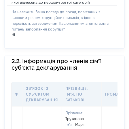
якої віднесена до першої-третьої категорій
Чи належить Ваша посада до посад, пов'язаних з
високим рівнем корупційних ризиків, згідно з
переліком, затвердженим Національним агентством з
питань запобігання корупції?
Ні
2.2. Інформація про членів сім'ї
суб'єкта декларування
ЗВ'ЯЗОК ІЗ
ПРІЗВИЩЕ,
№
СУБ'ЄКТОМ
ІМ'Я, ПО
ГРОМАДЯН
ДЕКЛАРУВАННЯ
БАТЬКОВІ
Прізвище:
Труханова
Ім'я:
Марія