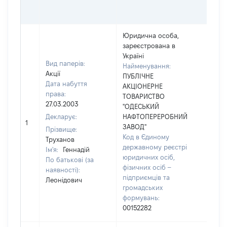
Юридична особа,
зареєстрована в
Україні
Вид паперів:
Найменування:
Акції
ПУБЛІЧНЕ
Дата набуття
АКЦІОНЕРНЕ
права:
ТОВАРИСТВО
27.03.2003
"ОДЕСЬКИЙ
Декларує:
НАФТОПЕРЕРОБНИЙ
1
292
ЗАВОД"
Прізвище:
Код в Єдиному
Труханов
державному реєстрі
Ім'я:
Геннадій
юридичних осіб,
По батькові (за
фізичних осіб –
наявності):
підприємців та
Леонідович
громадських
формувань:
00152282