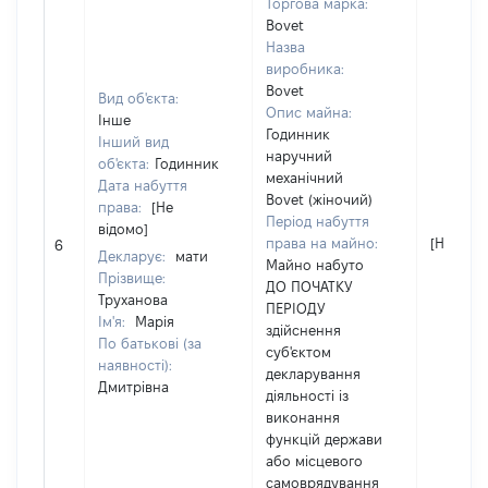
Торгова марка:
Bovet
Назва
виробника:
Bovet
Вид об'єкта:
Опис майна:
Інше
Годинник
Інший вид
наручний
об'єкта:
Годинник
механічний
Дата набуття
Bovet (жіночий)
права:
[Не
Період набуття
відомо]
права на майно:
[Не відо
6
Декларує:
мати
Майно набуто
Прізвище:
ДО ПОЧАТКУ
Труханова
ПЕРІОДУ
Ім'я:
Марія
здійснення
По батькові (за
суб'єктом
наявності):
декларування
Дмитрівна
діяльності із
виконання
функцій держави
або місцевого
самоврядування