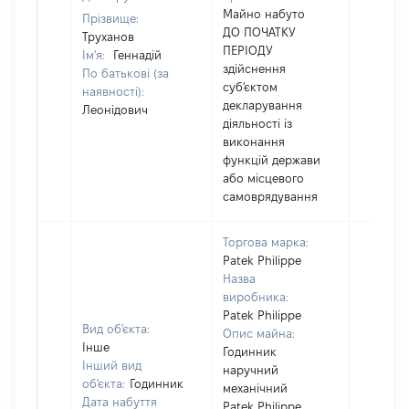
Майно набуто
Прізвище:
ДО ПОЧАТКУ
Труханов
ПЕРІОДУ
Ім'я:
Геннадій
здійснення
По батькові (за
суб'єктом
наявності):
декларування
Леонідович
діяльності із
виконання
функцій держави
або місцевого
самоврядування
Торгова марка:
Patek Philippe
Назва
виробника:
Patek Philippe
Вид об'єкта:
Опис майна:
Інше
Годинник
Інший вид
наручний
об'єкта:
Годинник
механічний
Дата набуття
Patek Philippe