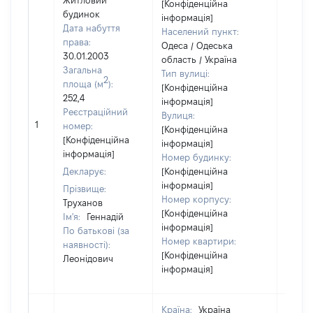
Житловий
[Конфіденційна
будинок
інформація]
Дата набуття
Населений пункт:
права:
Одеса / Одеська
30.01.2003
область / Україна
Загальна
Тип вулиці:
2
площа (м
):
[Конфіденційна
252,4
інформація]
Реєстраційний
Вулиця:
[Не
1
номер:
[Конфіденційна
відом
[Конфіденційна
інформація]
інформація]
Номер будинку:
Декларує:
[Конфіденційна
інформація]
Прізвище:
Номер корпусу:
Труханов
[Конфіденційна
Ім'я:
Геннадій
інформація]
По батькові (за
Номер квартири:
наявності):
[Конфіденційна
Леонідович
інформація]
Країна:
Україна