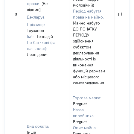
права:
[Не
(чоловічий)
відомо]
Період набуття
[Не відо
3
Декларує:
права на майно:
Майно набуто
Прізвище:
ДО ПОЧАТКУ
Труханов
ПЕРІОДУ
Ім'я:
Геннадій
здійснення
По батькові (за
суб'єктом
наявності):
декларування
Леонідович
діяльності із
виконання
функцій держави
або місцевого
самоврядування
Торгова марка:
Breguet
Назва
виробника:
Breguet
Вид об'єкта:
Опис майна:
Інше
Годинник