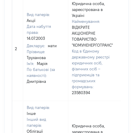
Юридична особа,
зареєстрована в
Вид паперів:
Україні
Акції
Найменування:
Дата набуття
ВІДКРИТЕ
права:
АКЦІОНЕРНЕ
14.07.2003
ТОВАРИСТВО
"КОМУНЕНЕРГОТРАНС"
Декларує:
мати
2
885
Код в Єдиному
Прізвище:
державному реєстрі
Труханова
юридичних осіб,
Ім'я:
Марія
фізичних осіб –
По батькові (за
підприємців та
наявності):
громадських
Дмитрівна
формувань:
23580394
Вид паперів:
Інше
Інший вид
паперів:
Юридична особа,
Облігації
зареєстрована в