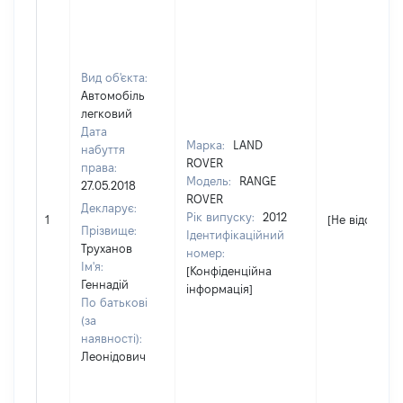
Вид об'єкта:
Автомобіль
легковий
Дата
Марка:
LAND
набуття
ROVER
права:
Модель:
RANGE
27.05.2018
ROVER
Декларує:
Рік випуску:
2012
1
[Не відомо]
Прізвище:
Ідентифікаційний
Труханов
номер:
Ім'я:
[Конфіденційна
Геннадій
інформація]
По батькові
(за
наявності):
Леонідович