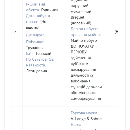
Інший вид
наручний
об'єкта:
Годинник
механічний
Дата набуття
Breguet
права:
[Не
(чоловічий)
відомо]
Період набуття
[Не відо
4
Декларує:
права на майно:
Майно набуто
Прізвище:
ДО ПОЧАТКУ
Труханов
ПЕРІОДУ
Ім'я:
Геннадій
здійснення
По батькові (за
суб'єктом
наявності):
декларування
Леонідович
діяльності із
виконання
функцій держави
або місцевого
самоврядування
Торгова марка:
A. Lange & Sohne
Назва