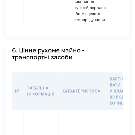
виконання
функцій держави
або місцевого
самоврядування
6. Цінне рухоме майно -
транспортні засоби
ВАРТІСТЬ Н
ДАТУ НАБУ
ЗАГАЛЬНА
№
ХАРАКТЕРИСТИКА
У ВЛАСНІСТ
ІНФОРМАЦІЯ
ВОЛОДІННЯ
КОРИСТУВ