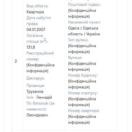
Поштовий індекс:
Вид об'єкта:
[Конфіденційна
Квартира
інформація]
Дата набуття
Населений пункт:
права:
Одеса / Одеська
04.01.2007
область / Україна
Загальна
2
Тип вулиці:
площа (м
):
[Конфіденційна
131,8
інформація]
Реєстраційний
Вулиця:
номер:
2
37563
[Конфіденційна
[Конфіденційна
інформація]
інформація]
Номер будинку:
Декларує:
[Конфіденційна
Прізвище:
інформація]
Труханов
Номер корпусу:
Ім'я:
Геннадій
[Конфіденційна
По батькові (за
інформація]
наявності):
Номер квартири:
Леонідович
[Конфіденційна
інформація]