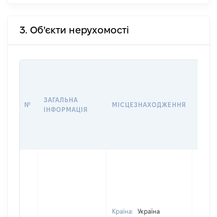
3. Об'єкти нерухомості
ВАРТ
ДАТУ
НАБУ
ЗАГАЛЬНА
ПРАВ
№
МІСЦЕЗНАХОДЖЕННЯ
ІНФОРМАЦІЯ
ЗА
ОСТ
ГРО
ОЦІ
Країна:
Україна