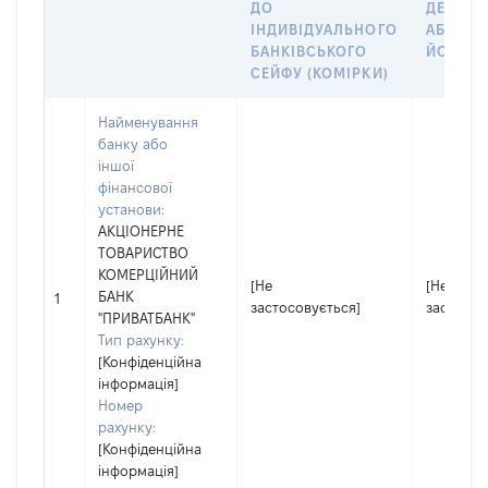
ДО
ДЕКЛАР
ІНДИВІДУАЛЬНОГО
АБО ЧЛ
БАНКІВСЬКОГО
ЙОГО СІ
СЕЙФУ (КОМІРКИ)
Найменування
банку або
іншої
фінансової
установи:
АКЦІОНЕРНЕ
ТОВАРИСТВО
КОМЕРЦІЙНИЙ
[Не
[Не
БАНК
1
застосовується]
застосов
"ПРИВАТБАНК"
Тип рахунку:
[Конфіденційна
інформація]
Номер
рахунку:
[Конфіденційна
інформація]