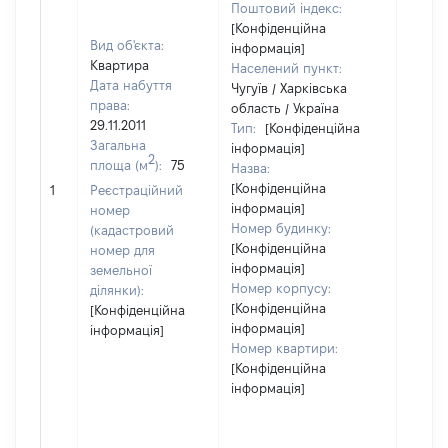
Поштовий індекс:
[Конфіденційна
Вид об'єкта:
інформація]
Квартира
Населений пункт:
Дата набуття
Чугуїв / Харківська
права:
область / Україна
29.11.2011
Тип:
[Конфіденційна
Загальна
інформація]
2
площа (м
):
75
Назва:
[Конфіденційна
16610
1
Реєстраційний
інформація]
номер
Номер будинку:
(кадастровий
[Конфіденційна
номер для
інформація]
земельної
Номер корпусу:
ділянки):
[Конфіденційна
[Конфіденційна
інформація]
інформація]
Номер квартири:
[Конфіденційна
інформація]