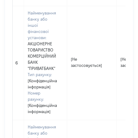
Найменування
банку або
іншої
фінансової
установи:
АКЦІОНЕРНЕ
ТОВАРИСТВО
КОМЕРЦІЙНИЙ
[Не
[Не
БАНК
6
застосовується]
застосов
"ПРИВАТБАНК"
Тип рахунку:
[Конфіденційна
інформація]
Номер
рахунку:
[Конфіденційна
інформація]
Найменування
банку або