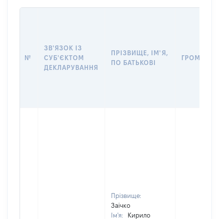
ЗВ'ЯЗОК ІЗ
ПРІЗВИЩЕ, ІМ'Я,
№
СУБ'ЄКТОМ
ГРОМАДЯН
ПО БАТЬКОВІ
ДЕКЛАРУВАННЯ
Прізвище:
Заічко
Ім'я:
Кирило