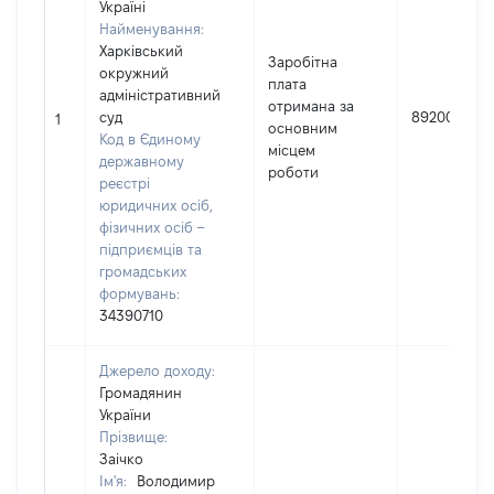
Україні
Найменування:
Харківський
Заробітна
окружний
плата
адміністративний
отримана за
суд
892004
1
основним
Код в Єдиному
місцем
державному
роботи
реєстрі
юридичних осіб,
фізичних осіб –
підприємців та
громадських
формувань:
34390710
Джерело доходу:
Громадянин
України
Прізвище:
Заічко
Ім'я:
Володимир