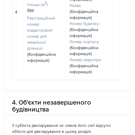
2
площа (м
):
Назва:
594
[Конфіденційна
[Не ві
4
інформація]
Реєстраційний
Номер будинку:
номер
[Конфіденційна
(кадастровий
інформація]
номер для
Номер корпусу:
земельної
[Конфіденційна
ділянки):
інформація]
[Конфіденційна
Номер квартири:
інформація]
[Конфіденційна
інформація]
4. Об'єкти незавершеного
будівництва
У суб'єкта декларування чи членів його сім'ї відсутні
об'єкти для декларування в цьому розділі.