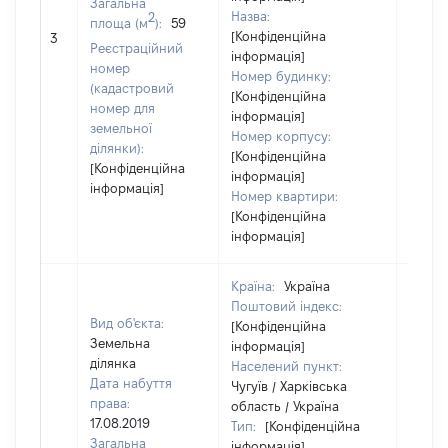
Загальна
Назва:
2
площа (м
):
59
[Конфіденційна
[Не ві
3
Реєстраційний
інформація]
номер
Номер будинку:
(кадастровий
[Конфіденційна
номер для
інформація]
земельної
Номер корпусу:
ділянки):
[Конфіденційна
[Конфіденційна
інформація]
інформація]
Номер квартири:
[Конфіденційна
інформація]
Країна:
Україна
Поштовий індекс:
Вид об'єкта:
[Конфіденційна
Земельна
інформація]
ділянка
Населений пункт:
Дата набуття
Чугуїв / Харківська
права:
область / Україна
17.08.2019
Тип:
[Конфіденційна
Загальна
інформація]