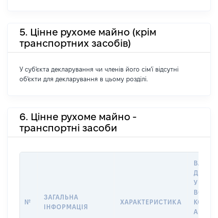
5. Цінне рухоме майно (крім
транспортних засобів)
У суб'єкта декларування чи членів його сім'ї відсутні
об'єкти для декларування в цьому розділі.
6. Цінне рухоме майно -
транспортні засоби
ВАРТІС
ДАТУ 
У ВЛАС
ВОЛОД
ЗАГАЛЬНА
№
ХАРАКТЕРИСТИКА
КОРИС
ІНФОРМАЦІЯ
АБО З