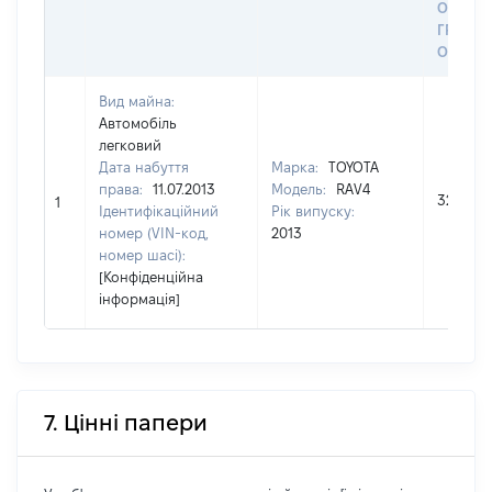
ОСТА
ГРОШ
ОЦІНК
Вид майна:
Автомобіль
легковий
Дата набуття
Марка:
TOYOTA
права:
11.07.2013
Модель:
RAV4
328993
1
Ідентифікаційний
Рік випуску:
номер (VIN-код,
2013
номер шасі):
[Конфіденційна
інформація]
7. Цінні папери