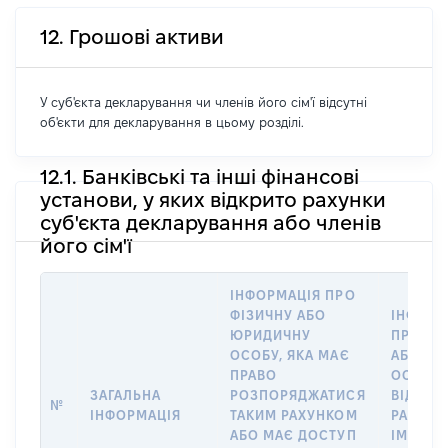
12. Грошові активи
У суб'єкта декларування чи членів його сім'ї відсутні
об'єкти для декларування в цьому розділі.
12.1. Банківські та інші фінансові
установи, у яких відкрито рахунки
суб'єкта декларування або членів
його сім'ї
ІНФОРМАЦІЯ ПРО
ФІЗИЧНУ АБО
ІНФОРМ
ЮРИДИЧНУ
ПРО ФІ
ОСОБУ, ЯКА МАЄ
АБО Ю
ПРАВО
ОСОБУ,
ЗАГАЛЬНА
РОЗПОРЯДЖАТИСЯ
ВІДКРИ
№
ІНФОРМАЦІЯ
ТАКИМ РАХУНКОМ
РАХУНО
АБО МАЄ ДОСТУП
ІМ’Я СУ