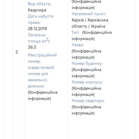
[Конфіденційна
Вид об'єкта:
інформація]
Квартира
Населений пункт:
Дата набуття
Харків / Харківська
права:
область / Україна
28.12.2019
Тип:
[Конфіденційна
Загальна
інформація]
2
площа (м
):
Назва:
36.5
[Конфіденційна
[Не ві
2
Реєстраційний
інформація]
номер
Номер будинку:
(кадастровий
[Конфіденційна
номер для
інформація]
земельної
Номер корпусу:
ділянки):
[Конфіденційна
[Конфіденційна
інформація]
інформація]
Номер квартири:
[Конфіденційна
інформація]