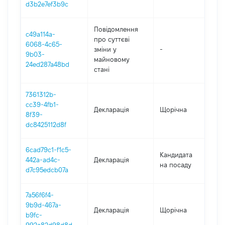
d3b2e7ef3b9c
Повідомлення
c49a114a-
про суттєві
6068-4c65-
зміни y
-
20
9b03-
майновому
24ed287a48bd
стані
7361312b-
cc39-4fb1-
Декларація
Щорічна
20
8f39-
dc8425112d8f
6cad79c1-f1c5-
Кандидата
442a-ad4c-
Декларація
20
на посаду
d7c95edcb07a
7a56f6f4-
9b9d-467a-
Декларація
Щорічна
20
b9fc-