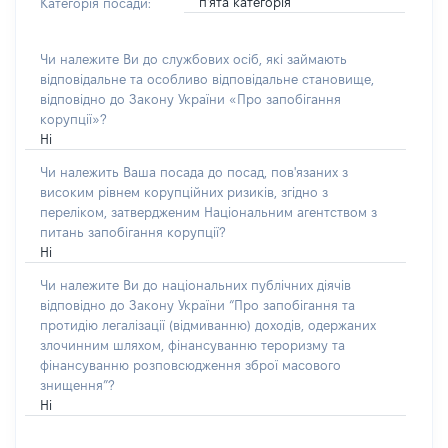
п'ята категорія
Категорія посади:
Чи належите Ви до службових осіб, які займають
відповідальне та особливо відповідальне становище,
відповідно до Закону України «Про запобігання
корупції»?
Ні
Чи належить Ваша посада до посад, пов'язаних з
високим рівнем корупційних ризиків, згідно з
переліком, затвердженим Національним агентством з
питань запобігання корупції?
Ні
Чи належите Ви до національних публічних діячів
відповідно до Закону України “Про запобігання та
протидію легалізації (відмиванню) доходів, одержаних
злочинним шляхом, фінансуванню тероризму та
фінансуванню розповсюдження зброї масового
знищення”?
Ні