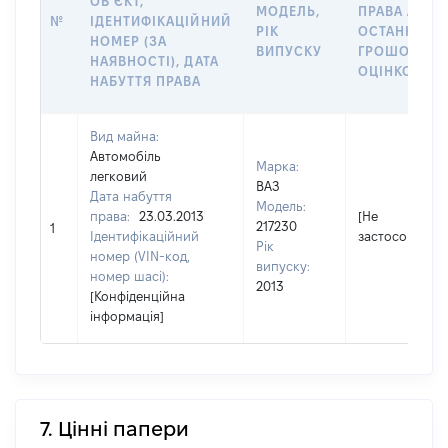
ОБʼЄКТ,
МОДЕЛЬ,
ПРАВА АБО 
№
ІДЕНТИФІКАЦІЙНИЙ
РІК
ОСТАННЬО
НОМЕР (ЗА
ВИПУСКУ
ГРОШОВОЮ
НАЯВНОСТІ), ДАТА
ОЦІНКОЮ, Г
НАБУТТЯ ПРАВА
Вид майна:
Автомобіль
Марка:
легковий
ВАЗ
Дата набуття
Модель:
права:
23.03.2013
[Не
217230
1
Ідентифікаційний
застосовуєтьс
Рік
номер (VIN-код,
випуску:
номер шасі):
2013
[Конфіденційна
інформація]
7. Цінні папери