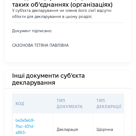
таких об’єднаннях (організаціях)
У суб'єкта декларування чи членів його сім'ї відсутні
об'єкти для декларування в цьому розділі.
Документ підписано:
САЗОНОВА ТЕТЯНА ПАВЛІВНА
Інші документи суб'єкта
декларування
ТИП
ТИП
КОД
ПЕ
ДОКУМЕНТА
ДЕКЛАРАЦІЇ
be2e5eb9-
7fac-431d-
Декларація
Щорічна
20
a863-