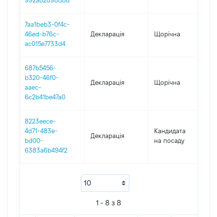
992a82d98d8d
7aa1beb3-0f4c-
46ed-b76c-
Декларація
Щорічна
202
ac015e7733d4
687b5456-
b320-46f0-
Декларація
Щорічна
20
aaec-
6c2b41be47a0
8223eece-
4d71-483e-
Кандидата
Декларація
20
bd00-
на посаду
6383a6b494f2
1 - 8 з 8