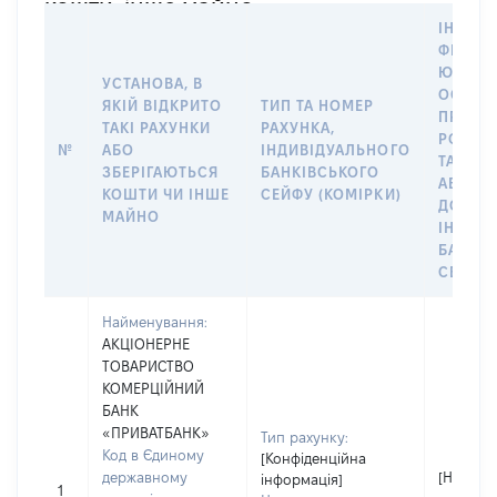
кошти, інше майно
ІНФОР
ФІЗИЧН
ЮРИДИ
УСТАНОВА, В
ОСОБУ,
ЯКІЙ ВІДКРИТО
ТИП ТА НОМЕР
ПРАВО
ТАКІ РАХУНКИ
РАХУНКА,
РОЗПО
№
АБО
ІНДИВІДУАЛЬНОГО
ТАКИМ
ЗБЕРІГАЮТЬСЯ
БАНКІВСЬКОГО
АБО М
КОШТИ ЧИ ІНШЕ
СЕЙФУ (КОМІРКИ)
ДО
МАЙНО
ІНДИВ
БАНКІ
СЕЙФУ 
Найменування:
АКЦІОНЕРНЕ
ТОВАРИСТВО
КОМЕРЦІЙНИЙ
БАНК
«ПРИВАТБАНК»
Тип рахунку:
Код в Єдиному
[Конфіденційна
державному
[Не
інформація]
1