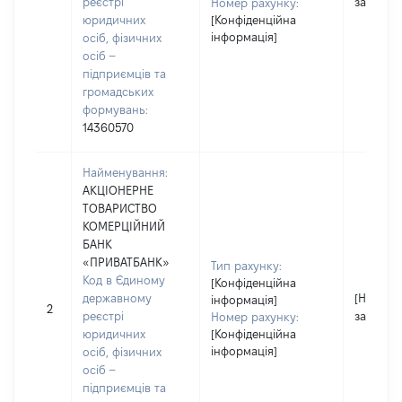
реєстрі
застосо
Номер рахунку:
юридичних
[Конфіденційна
інформація]
осіб, фізичних
осіб –
підприємців та
громадських
формувань:
14360570
Найменування:
АКЦІОНЕРНЕ
ТОВАРИСТВО
КОМЕРЦІЙНИЙ
БАНК
«ПРИВАТБАНК»
Тип рахунку:
Код в Єдиному
[Конфіденційна
державному
[Не
інформація]
2
реєстрі
застосо
Номер рахунку:
юридичних
[Конфіденційна
інформація]
осіб, фізичних
осіб –
підприємців та