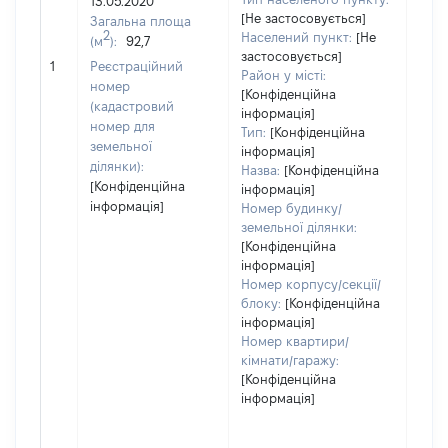
13.05.2020
Тип
[Не застосовується]
Загальна площа
варт
2
Населений пункт:
[Не
(м
):
92,7
обʼє
застосовується]
1
Реєстраційний
варт
Район у місті:
номер
дату
[Конфіденційна
(кадастровий
інформація]
набу
номер для
Тип:
[Конфіденційна
пра
земельної
інформація]
ділянки):
Назва:
[Конфіденційна
[Конфіденційна
інформація]
інформація]
Номер будинку/
земельної ділянки:
[Конфіденційна
інформація]
Номер корпусу/секції/
блоку:
[Конфіденційна
інформація]
Номер квартири/
кімнати/гаражу:
[Конфіденційна
інформація]