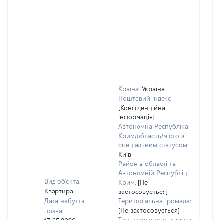
Країна:
Україна
Поштовий індекс:
[Конфіденційна
інформація]
Автономна Республіка
Крим/область/місто зі
спеціальним статусом:
Київ
Район в області та
Автономній Республіці
Вид об'єкта:
Крим:
[Не
Квартира
застосовується]
Дата набуття
Територіальна громада:
[Не застосовується]
права:
249
Тип населеного пункту: