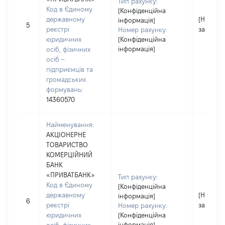
Тип рахунку:
Код в Єдиному
[Конфіденційна
державному
[Не
інформація]
5
реєстрі
застосо
Номер рахунку:
юридичних
[Конфіденційна
інформація]
осіб, фізичних
осіб –
підприємців та
громадських
формувань:
14360570
Найменування:
АКЦІОНЕРНЕ
ТОВАРИСТВО
КОМЕРЦІЙНИЙ
БАНК
«ПРИВАТБАНК»
Тип рахунку:
Код в Єдиному
[Конфіденційна
державному
[Не
інформація]
6
реєстрі
застосо
Номер рахунку:
юридичних
[Конфіденційна
інформація]