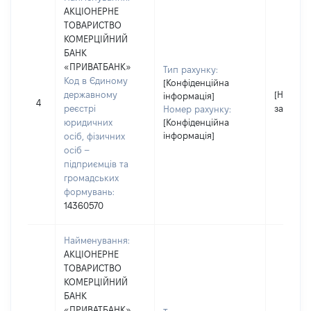
АКЦІОНЕРНЕ
ТОВАРИСТВО
КОМЕРЦІЙНИЙ
БАНК
«ПРИВАТБАНК»
Тип рахунку:
Код в Єдиному
[Конфіденційна
державному
[Не
інформація]
4
реєстрі
застосо
Номер рахунку:
юридичних
[Конфіденційна
інформація]
осіб, фізичних
осіб –
підприємців та
громадських
формувань:
14360570
Найменування:
АКЦІОНЕРНЕ
ТОВАРИСТВО
КОМЕРЦІЙНИЙ
БАНК
«ПРИВАТБАНК»