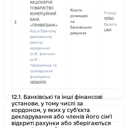
АКЦІОНЕРНЕ
ТОВАРИСТВО
Кошти,
Розмір:
КОМЕРЦІЙНИЙ
розміщені
15760
БАНК
на
3
Валюта:
«ПРИВАТБАНК»
банківських
UAH
Код в Єдиному
рахунках
державному
реєстрі
юридичних
осіб, фізичних
осіб –
підприємців та
громадських
формувань:
14360570
12.1. Банківські та інші фінансові
установи, у тому числі за
кордоном, у яких у суб'єкта
декларування або членів його сім'ї
відкриті рахунки або зберігаються