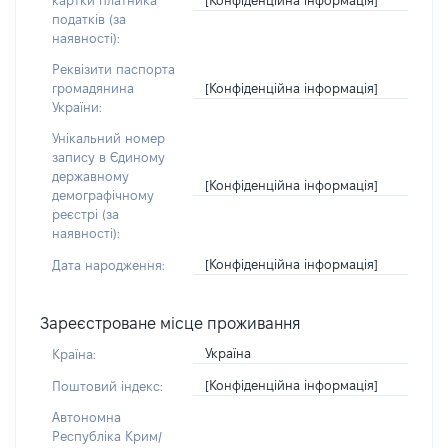
картки платника
податків (за
наявності):
Реквізити паспорта
[Конфіденційна інформація]
громадянина
України:
Унікальний номер
запису в Єдиному
державному
[Конфіденційна інформація]
демографічному
реєстрі (за
наявності):
[Конфіденційна інформація]
Дата народження:
Зареєстроване місце проживання
Україна
Країна:
[Конфіденційна інформація]
Поштовий індекс:
Автономна
Республіка Крим/