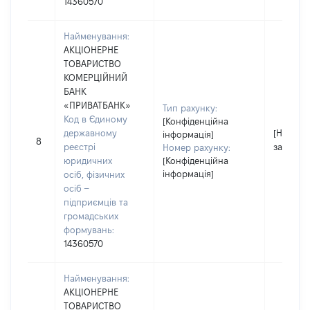
14360570
Найменування:
АКЦІОНЕРНЕ
ТОВАРИСТВО
КОМЕРЦІЙНИЙ
БАНК
«ПРИВАТБАНК»
Тип рахунку:
Код в Єдиному
[Конфіденційна
державному
[Не
інформація]
8
реєстрі
застосо
Номер рахунку:
юридичних
[Конфіденційна
інформація]
осіб, фізичних
осіб –
підприємців та
громадських
формувань:
14360570
Найменування:
АКЦІОНЕРНЕ
ТОВАРИСТВО