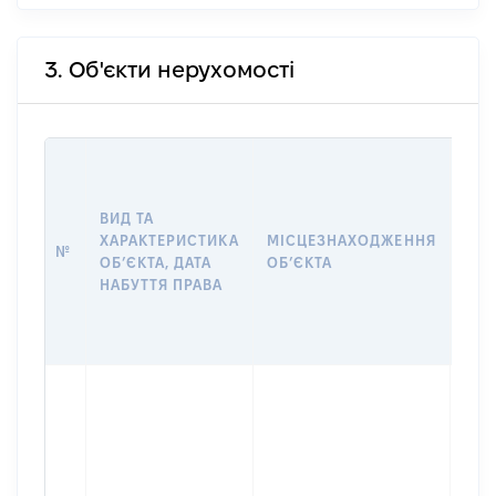
3. Об'єкти нерухомості
ВАР
ДАТ
НАБ
ВИД ТА
ПРА
ХАРАКТЕРИСТИКА
МІСЦЕЗНАХОДЖЕННЯ
№
ЗА
ОБʼЄКТА, ДАТА
ОБʼЄКТА
ОС
НАБУТТЯ ПРАВА
ГР
ОЦІ
ГРН