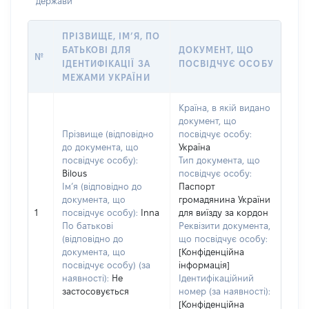
держави
ПРІЗВИЩЕ, ІМ’Я, ПО
БАТЬКОВІ ДЛЯ
ДОКУМЕНТ, ЩО
№
ІДЕНТИФІКАЦІЇ ЗА
ПОСВІДЧУЄ ОСОБУ
МЕЖАМИ УКРАЇНИ
Країна, в якій видано
документ, що
Прізвище (відповідно
посвідчує особу:
до документа, що
Україна
посвідчує особу):
Тип документа, що
Bilous
посвідчує особу:
Ім’я (відповідно до
Паспорт
документа, що
громадянина України
1
посвідчує особу):
Inna
для виїзду за кордон
По батькові
Реквізити документа,
(відповідно до
що посвідчує особу:
документа, що
[Конфіденційна
посвідчує особу) (за
інформація]
наявності):
Не
Ідентифікаційний
застосовується
номер (за наявності):
[Конфіденційна