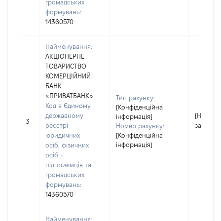
громадських
формувань:
14360570
Найменування:
АКЦІОНЕРНЕ
ТОВАРИСТВО
КОМЕРЦІЙНИЙ
БАНК
«ПРИВАТБАНК»
Тип рахунку:
Код в Єдиному
[Конфіденційна
державному
[Не
інформація]
3
реєстрі
застосо
Номер рахунку:
юридичних
[Конфіденційна
інформація]
осіб, фізичних
осіб –
підприємців та
громадських
формувань:
14360570
Найменування: