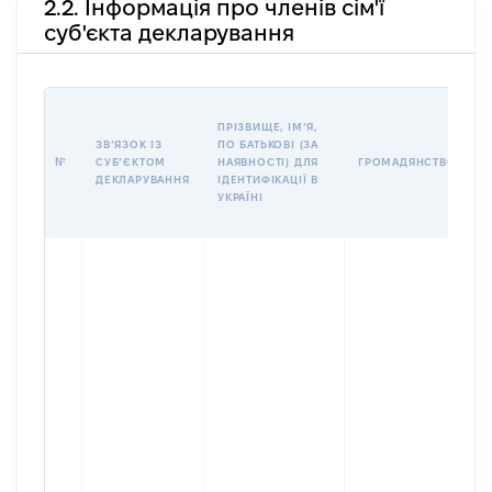
2.2. Інформація про членів сім'ї
суб'єкта декларування
П
ПРІЗВИЩЕ, ІМʼЯ,
Б
ЗВʼЯЗОК ІЗ
ПО БАТЬКОВІ (ЗА
І
№
СУБʼЄКТОМ
НАЯВНОСТІ) ДЛЯ
ГРОМАДЯНСТВО
М
ДЕКЛАРУВАННЯ
ІДЕНТИФІКАЦІЇ В
УКРАЇНІ