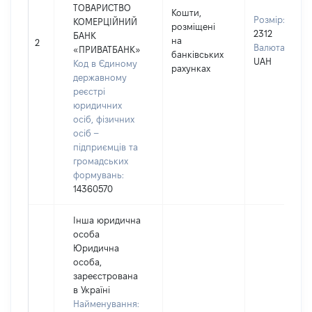
ТОВАРИСТВО
Кошти,
Розмір:
КОМЕРЦІЙНИЙ
розміщені
2312
БАНК
на
2
Валюта:
«ПРИВАТБАНК»
банківських
UAH
Код в Єдиному
рахунках
державному
реєстрі
юридичних
осіб, фізичних
осіб –
підприємців та
громадських
формувань:
14360570
Інша юридична
особа
Юридична
особа,
зареєстрована
в Україні
Найменування: