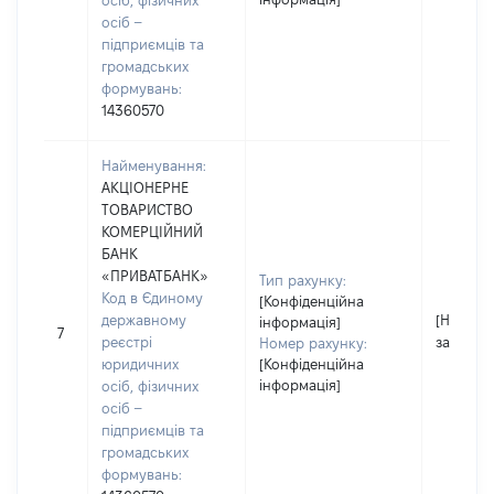
осіб, фізичних
осіб –
підприємців та
громадських
формувань:
14360570
Найменування:
АКЦІОНЕРНЕ
ТОВАРИСТВО
КОМЕРЦІЙНИЙ
БАНК
«ПРИВАТБАНК»
Тип рахунку:
Код в Єдиному
[Конфіденційна
державному
[Не
інформація]
7
реєстрі
застосо
Номер рахунку:
юридичних
[Конфіденційна
інформація]
осіб, фізичних
осіб –
підприємців та
громадських
формувань: