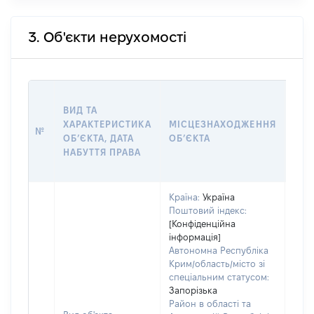
3. Об'єкти нерухомості
ВАР
ВИД ТА
ДАТ
ХАРАКТЕРИСТИКА
МІСЦЕЗНАХОДЖЕННЯ
ПРА
№
ОБʼЄКТА, ДАТА
ОБʼЄКТА
ОС
НАБУТТЯ ПРАВА
ГР
ОЦІ
Країна:
Україна
Поштовий індекс:
[Конфіденційна
інформація]
Автономна Республіка
Крим/область/місто зі
спеціальним статусом:
Запорізька
Район в області та