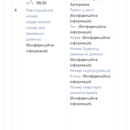
2
(м
):
88,90
Запоріжжя
[Не
Район у місті:
4
Реєстраційний
заст
[Конфіденційна
номер
інформація]
(кадастровий
Тип:
[Конфіденційна
номер для
інформація]
земельної
Назва:
[Конфіденційна
ділянки):
інформація]
[Конфіденційна
Номер будинку/
інформація]
земельної ділянки:
[Конфіденційна
інформація]
Номер корпусу/секції/
блоку:
[Конфіденційна
інформація]
Номер квартири/
кімнати/гаражу:
[Конфіденційна
інформація]