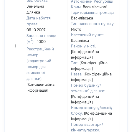
Вид об'єкта:
Автономній Республіці
Земельна
Крим:
Василівський
ділянка
Територіальна громада:
Дата набуття
Василівська
Тип населеного пункту:
права:
Місто
09.10.2007
Населений пункт:
Загальна площа
2
Василівка
(м
):
1000
[Не
1
Район у місті:
заст
Реєстраційний
[Конфіденційна
номер
інформація]
(кадастровий
Тип:
[Конфіденційна
номер для
інформація]
земельної
Назва:
[Конфіденційна
ділянки):
інформація]
[Конфіденційна
Номер будинку/
інформація]
земельної ділянки:
[Конфіденційна
інформація]
Номер корпусу/секції/
блоку:
[Конфіденційна
інформація]
Номер квартири/
кімнати/гаражу: