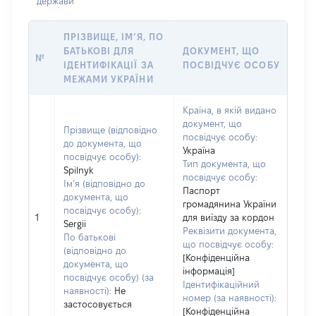
держави
ПРІЗВИЩЕ, ІМ’Я, ПО
БАТЬКОВІ ДЛЯ
ДОКУМЕНТ, ЩО
№
ІДЕНТИФІКАЦІЇ ЗА
ПОСВІДЧУЄ ОСОБУ
МЕЖАМИ УКРАЇНИ
Країна, в якій видано
документ, що
Прізвище (відповідно
посвідчує особу:
до документа, що
Україна
посвідчує особу):
Тип документа, що
Spilnyk
посвідчує особу:
Ім’я (відповідно до
Паспорт
документа, що
громадянина України
посвідчує особу):
1
для виїзду за кордон
Sergii
Реквізити документа,
По батькові
що посвідчує особу:
(відповідно до
[Конфіденційна
документа, що
інформація]
посвідчує особу) (за
Ідентифікаційний
наявності):
Не
номер (за наявності):
застосовується
[Конфіденційна