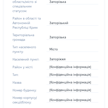
Запорізька
область/місто зі
спеціальним
статусом:
Район в області та
Запорізький
Автономній
Республіці Крим:
Територіальна
Запорізька
громада:
Тип населеного
Місто
пункту:
Запоріжжя
Населений пункт:
[Конфіденційна інформація]
Район у місті:
[Конфіденційна інформація]
Тип:
[Конфіденційна інформація]
Назва:
[Конфіденційна інформація]
Номер будинку:
Номер корпусу/
[Конфіденційна інформація]
секції/блоку: