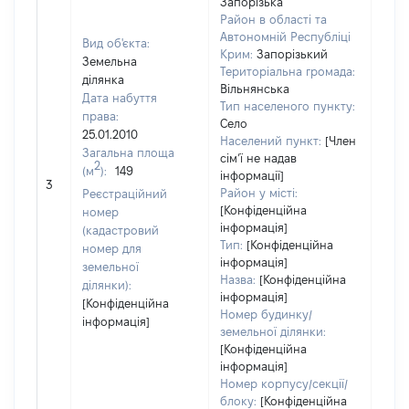
Запорізька
Район в області та
Автономній Республіці
Вид об'єкта:
Крим:
Запорізький
Земельна
Територіальна громада:
ділянка
Вільнянська
Дата набуття
Тип населеного пункту:
права:
Село
25.01.2010
Населений пункт:
[Член
Загальна площа
сімʼї не надав
2
(м
):
149
[Не
інформації]
3
заст
Район у місті:
Реєстраційний
[Конфіденційна
номер
інформація]
(кадастровий
Тип:
[Конфіденційна
номер для
інформація]
земельної
Назва:
[Конфіденційна
ділянки):
інформація]
[Конфіденційна
Номер будинку/
інформація]
земельної ділянки:
[Конфіденційна
інформація]
Номер корпусу/секції/
блоку:
[Конфіденційна