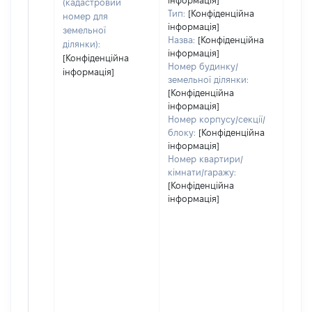
інформація]
набу
(кадастровий
Тип:
[Конфіденційна
номер для
інформація]
земельної
Назва:
[Конфіденційна
ділянки):
інформація]
[Конфіденційна
Номер будинку/
інформація]
земельної ділянки:
[Конфіденційна
інформація]
Номер корпусу/секції/
блоку:
[Конфіденційна
інформація]
Номер квартири/
кімнати/гаражу:
[Конфіденційна
інформація]