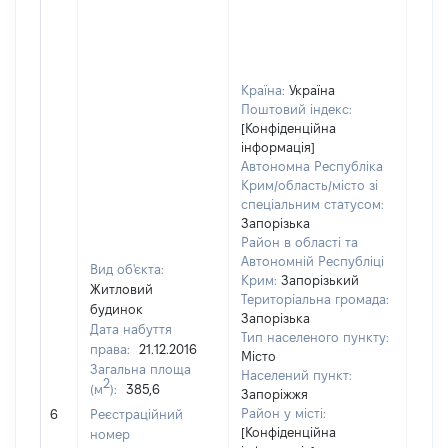
Країна:
Україна
Поштовий індекс:
[Конфіденційна
інформація]
Автономна Республіка
Крим/область/місто зі
спеціальним статусом:
Запорізька
Район в області та
Автономній Республіці
Вид об'єкта:
Крим:
Запорізький
Житловий
Територіальна громада:
будинок
Запорізька
Дата набуття
Тип населеного пункту:
права:
21.12.2016
Місто
Загальна площа
298
Населений пункт:
2
(м
):
385,6
Тип 
Запоріжжя
обʼє
Район у місті:
6
Реєстраційний
варт
[Конфіденційна
номер