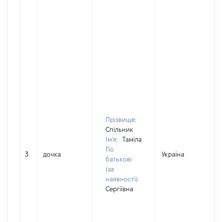
Прізвище:
Спільник
Ім'я:
Таміла
По
3
дочка
Україна
батькові
(за
наявності):
Сергіївна