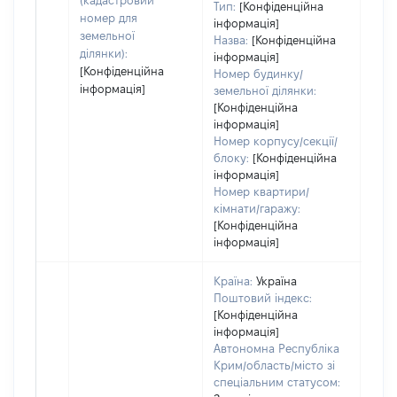
(кадастровий
Тип:
[Конфіденційна
номер для
інформація]
земельної
Назва:
[Конфіденційна
ділянки):
інформація]
[Конфіденційна
Номер будинку/
інформація]
земельної ділянки:
[Конфіденційна
інформація]
Номер корпусу/секції/
блоку:
[Конфіденційна
інформація]
Номер квартири/
кімнати/гаражу:
[Конфіденційна
інформація]
Країна:
Україна
Поштовий індекс:
[Конфіденційна
інформація]
Автономна Республіка
Крим/область/місто зі
спеціальним статусом: