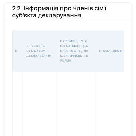
2.2. Інформація про членів сім'ї
суб'єкта декларування
П
ПРІЗВИЩЕ, ІМʼЯ,
Б
ЗВʼЯЗОК ІЗ
ПО БАТЬКОВІ (ЗА
І
№
СУБʼЄКТОМ
НАЯВНОСТІ) ДЛЯ
ГРОМАДЯНСТВО
М
ДЕКЛАРУВАННЯ
ІДЕНТИФІКАЦІЇ В
УКРАЇНІ