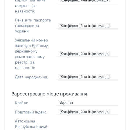
картки платника
податків (за
наявності):
Реквізити паспорта
[Конфіденційна інформація]
громадянина
України:
Унікальний номер
запису в Єдиному
державному
[Конфіденційна інформація]
демографічному
реєстрі (за
наявності):
[Конфіденційна інформація]
Дата народження:
Зареєстроване місце проживання
Україна
Країна:
[Конфіденційна інформація]
Поштовий індекс:
Автономна
Республіка Крим/