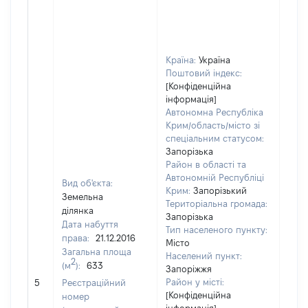
Країна:
Україна
Поштовий індекс:
[Конфіденційна
інформація]
Автономна Республіка
Крим/область/місто зі
спеціальним статусом:
Запорізька
Район в області та
Автономній Республіці
Вид об'єкта:
Крим:
Запорізький
Земельна
Територіальна громада:
ділянка
Запорізька
Дата набуття
Тип населеного пункту:
права:
21.12.2016
Місто
Загальна площа
796
Населений пункт:
2
(м
):
633
Тип 
Запоріжжя
обʼє
Район у місті:
5
Реєстраційний
варт
[Конфіденційна
номер