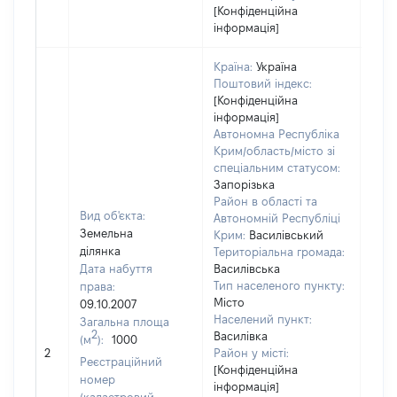
[Конфіденційна
інформація]
Країна:
Україна
Поштовий індекс:
[Конфіденційна
інформація]
Автономна Республіка
Крим/область/місто зі
спеціальним статусом:
Запорізька
Район в області та
Вид об'єкта:
Автономній Республіці
Земельна
Крим:
Василівський
ділянка
Територіальна громада:
Дата набуття
Василівська
Тип населеного пункту:
права:
Місто
09.10.2007
Населений пункт:
Загальна площа
2
Василівка
(м
):
1000
[Не
2
Район у місті:
заст
Реєстраційний
[Конфіденційна
номер
інформація]