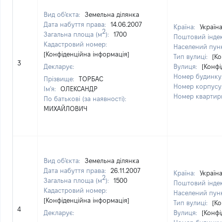
Вид об'єкта:
Земельна ділянка
Дата набуття права:
14.06.2007
Країна:
Україн
2
Загальна площа (м
):
1700
Поштовий інде
Кадастровий номер:
Населений пун
[Конфіденційна інформація]
Тип вулиці:
[Ко
3
Декларує:
Вулиця:
[Конфі
Номер будинку
Прізвище:
ТОРБАС
Номер корпусу
Ім'я:
ОЛЕКСАНДР
Номер квартир
По батькові (за наявності):
МИХАЙЛОВИЧ
Вид об'єкта:
Земельна ділянка
Дата набуття права:
26.11.2007
Країна:
Україн
2
Загальна площа (м
):
1500
Поштовий інде
Кадастровий номер:
Населений пун
[Конфіденційна інформація]
Тип вулиці:
[Ко
4
Декларує:
Вулиця:
[Конфі