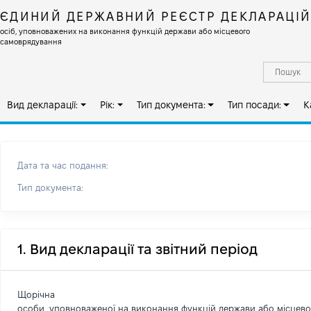
ЄДИНИЙ ДЕРЖАВНИЙ РЕЄСТР ДЕКЛАРАЦІ
осіб, уповноважених на виконання функцій держави або місцевого
самоврядування
Вид декларації:
Рік:
Тип документа:
Тип посади:
К
Дата та час подання:
Тип документа:
1. Вид декларації та звітний період
Щорічна
особи, уповноваженої на виконання функцій держави або місцев