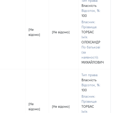
Тип права:
Власність
Відсоток, %:
100
Власник:
Прізвище:
[Не
[Не відомо]
ТОРБАС
відомо]
Ім'я:
ОЛЕКСАНДР
По батькові
(за
наявності):
МИХАЙЛОВИЧ
Тип права:
Власність
Відсоток, %:
100
Власник:
Прізвище:
[Не
[Не відомо]
ТОРБАС
відомо]
Ім'я: