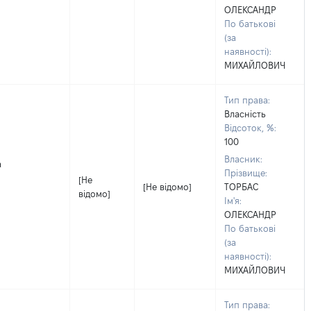
ОЛЕКСАНДР
По батькові
(за
наявності):
МИХАЙЛОВИЧ
Тип права:
Власність
Відсоток, %:
100
Власник:
а
Прізвище:
[Не
[Не відомо]
ТОРБАС
відомо]
Ім'я:
ОЛЕКСАНДР
По батькові
(за
наявності):
МИХАЙЛОВИЧ
Тип права: