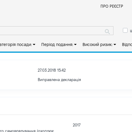
Й
ПРО РЕЄСТР
ш
атегорія посади:
Період подання:
Високий ризик:
Відп
27.03.2018 15:42
Виправлена декларація
2017
ого самоврядування (охоплює