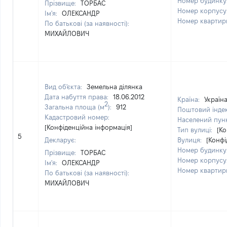
Номер будинку
Прізвище:
ТОРБАС
Номер корпусу
Ім'я:
ОЛЕКСАНДР
Номер квартир
По батькові (за наявності):
МИХАЙЛОВИЧ
Вид об'єкта:
Земельна ділянка
Дата набуття права:
18.06.2012
Країна:
Україн
2
Загальна площа (м
):
912
Поштовий інде
Кадастровий номер:
Населений пун
[Конфіденційна інформація]
Тип вулиці:
[Ко
5
Декларує:
Вулиця:
[Конфі
Номер будинку
Прізвище:
ТОРБАС
Номер корпусу
Ім'я:
ОЛЕКСАНДР
Номер квартир
По батькові (за наявності):
МИХАЙЛОВИЧ