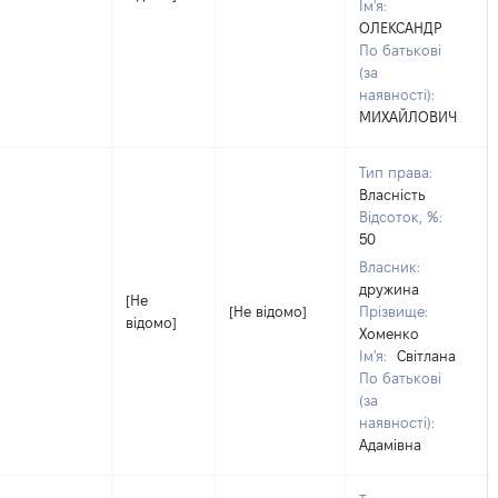
Ім'я:
ОЛЕКСАНДР
По батькові
(за
наявності):
МИХАЙЛОВИЧ
Тип права:
Власність
Відсоток, %:
50
Власник:
дружина
[Не
[Не відомо]
Прізвище:
відомо]
Хоменко
Ім'я:
Світлана
По батькові
(за
наявності):
Адамівна