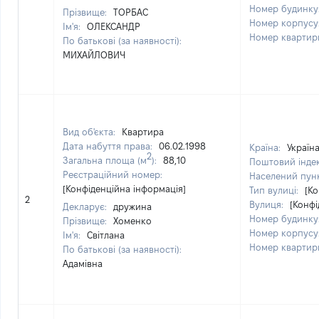
Номер будинку
Прізвище:
ТОРБАС
Номер корпусу
Ім'я:
ОЛЕКСАНДР
Номер квартир
По батькові (за наявності):
МИХАЙЛОВИЧ
Вид об'єкта:
Квартира
Дата набуття права:
06.02.1998
Країна:
Україн
2
Загальна площа (м
):
88,10
Поштовий інде
Реєстраційний номер:
Населений пун
[Конфіденційна інформація]
Тип вулиці:
[Ко
2
Вулиця:
[Конфі
Декларує:
дружина
Номер будинку
Прізвище:
Хоменко
Номер корпусу
Ім'я:
Світлана
Номер квартир
По батькові (за наявності):
Адамівна