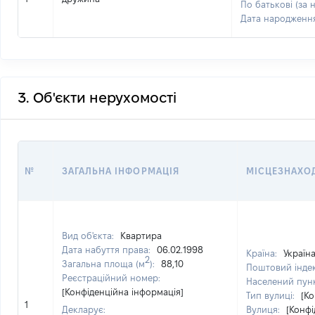
По батькові (за 
Дата народженн
3. Об'єкти нерухомості
№
ЗАГАЛЬНА ІНФОРМАЦІЯ
МІСЦЕЗНАХО
Вид об'єкта:
Квартира
Дата набуття права:
06.02.1998
Країна:
Україн
2
Загальна площа (м
):
88,10
Поштовий інде
Реєстраційний номер:
Населений пун
[Конфіденційна інформація]
Тип вулиці:
[Ко
1
Декларує:
Вулиця:
[Конфі